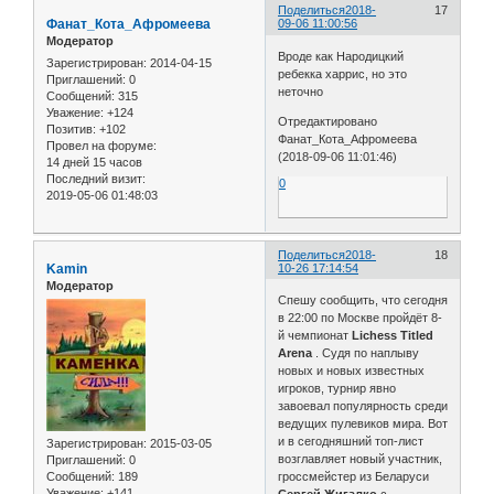
Поделиться
2018-
17
Фанат_Кота_Афромеева
09-06 11:00:56
Модератор
Вроде как Народицкий
Зарегистрирован
: 2014-04-15
ребекка харрис, но это
Приглашений:
0
неточно
Сообщений:
315
Уважение:
+124
Отредактировано
Позитив:
+102
Фанат_Кота_Афромеева
Провел на форуме:
(2018-09-06 11:01:46)
14 дней 15 часов
Последний визит:
0
2019-05-06 01:48:03
Поделиться
2018-
18
Kamin
10-26 17:14:54
Модератор
Спешу сообщить, что сегодня
в 22:00 по Москве пройдёт 8-
й чемпионат
Lichess Titled
Arena
. Судя по наплыву
новых и новых известных
игроков, турнир явно
завоевал популярность среди
ведущих пулевиков мира. Вот
и в сегодняшний топ-лист
Зарегистрирован
: 2015-03-05
возглавляет новый участник,
Приглашений:
0
Сообщений:
189
гроссмейстер из Беларуси
Уважение:
+141