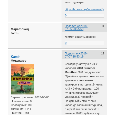
таких турнирах.
https://lichess.org/tournament/y5GP56g
0
Поделиться
2018-
11
Марафонец
07-05 23:55:59
Гость
Я имел ввиду марафон
0
Поделиться
2018-
12
Kamin
07-07 18:53:19
Модератор
Сегодня участвую в 24-х
часовом
2018 Summer
Marathon
3+0 под девизом:
"Давайте сделаем это самым
крупным шахматным
турниром в истории. 24 часа
из 3 + 0 блиц-шахмат: 100
лучших игроков получают
уникальный трофей!"
Зарегистрирован
: 2015-03-05
На данный момент, за 8
Приглашений:
0
Сообщений:
189
часов до окончания турнира,
Уважение:
+141
в игре 8 тысяч человек! Я
Позитив:
+463
начал в 16:00, добрался до