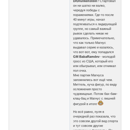
DrDrunkenstein
? Стартовал
он ни шатко ни валко,
чередуя победы с
поражениями. Где-то после
40 минут игры, начал
подтягиваться к лидирующей
группе, но самый важный
рывок сделать никак не
удавалось. Примечательно,
что как только Магнус
выдавал серию и казалось,
что вот-вот, ему попадался
GM BabaRamdev
- молодой
гросс из США, который его
или обыгрывал, или отнимал
пол очка.
Мне партии Магнуса
запомнились вот ещё чем.
Миттель, куча фигур, по виду
осложнения просто
чудовищные. Потом бах-бам-
клац-бац и Магнус с лишней
фигурой в итоге
Но всё равно, пуля в
очередной раз показала, что
это совсем другой вид спорта
и тут совсем другие