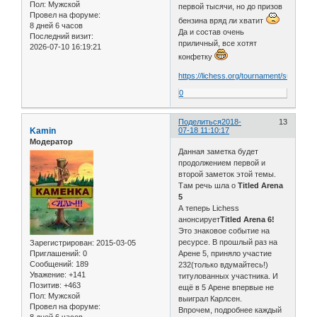
Пол:
Мужской
первой тысячи, но до призов
Провел на форуме:
бензина вряд ли хватит
8 дней 6 часов
Да и состав очень
Последний визит:
приличный, все хотят
2026-07-10 16:19:21
конфетку
https://lichess.org/tournament/summer1
0
Поделиться
2018-
13
Kamin
07-18 11:10:17
Модератор
Данная заметка будет
продолжением первой и
второй заметок этой темы.
Там речь шла о
Titled Arena
5
А теперь Lichess
анонсирует
Titled Arena 6!
Это знаковое событие на
ресурсе. В прошлый раз на
Зарегистрирован
: 2015-03-05
Арене 5, приняло участие
Приглашений:
0
Сообщений:
189
232(только вдумайтесь!)
Уважение:
+141
титулованных участника. И
Позитив:
+463
ещё в 5 Арене впервые не
Пол:
Мужской
выиграл Карлсен.
Провел на форуме:
Впрочем, подробнее каждый