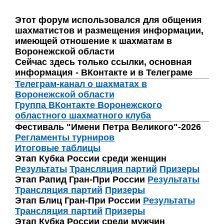
Этот форум использовался для общения
шахматистов и размещения информации,
имеющей отношение к шахматам в
Воронежской области
Сейчас здесь только ссылки, основная
информация - ВКонтакте и в Телеграме
Телеграм-канал о шахматах в
Воронежской области
Группа ВКонтакте Воронежского
областного шахматного клуба
Фестиваль "Имени Петра Великого"-2026
Регламенты турниров
Итоговые таблицы
Этап Кубка России среди женщин
Результаты
Трансляция партий
Призеры
Этап Рапид Гран-При России
Результаты
Трансляция партий
Призеры
Этап Блиц Гран-При России
Результаты
Трансляция партий
Призеры
Этап Кубка России среди мужчин