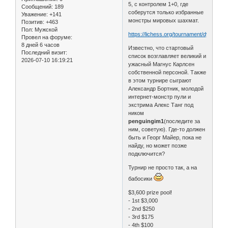
5, с контролем 1+0, где
Сообщений:
189
соберутся только избранные
Уважение:
+141
монстры мировых шахмат.
Позитив:
+463
Пол:
Мужской
https://lichess.org/tournament/dyhuymX
Провел на форуме:
8 дней 6 часов
Известно, что стартовый
Последний визит:
список возглавляет великий и
2026-07-10 16:19:21
ужасный Магнус Карлсен
собственной персоной. Также
в этом турнире сыграют
Александр Бортник, молодой
интернет-монстр пули и
экстрима Алекс Танг под
ником
penguingim1
(последите за
ним, советую). Где-то должен
быть и Георг Майер, пока не
найду, но может позже
подключится?
Турнир не просто так, а на
бабосики
$3,600 prize pool!
- 1st $3,000
- 2nd $250
- 3rd $175
- 4th $100