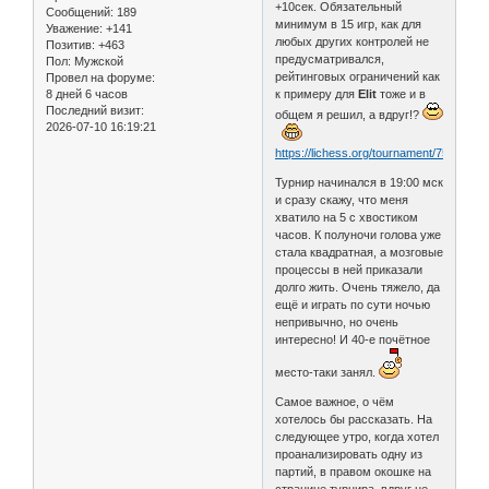
+10сек. Обязательный
Сообщений:
189
минимум в 15 игр, как для
Уважение:
+141
любых других контролей не
Позитив:
+463
предусматривался,
Пол:
Мужской
рейтинговых ограничений как
Провел на форуме:
8 дней 6 часов
к примеру для
Elit
тоже и в
Последний визит:
общем я решил, а вдруг!?
2026-07-10 16:19:21
https://lichess.org/tournament/75mp8rS
Турнир начинался в 19:00 мск
и сразу скажу, что меня
хватило на 5 с хвостиком
часов. К полуночи голова уже
стала квадратная, а мозговые
процессы в ней приказали
долго жить. Очень тяжело, да
ещё и играть по сути ночью
непривычно, но очень
интересно! И 40-е почётное
место-таки занял.
Самое важное, о чём
хотелось бы рассказать. На
следующее утро, когда хотел
проанализировать одну из
партий, в правом окошке на