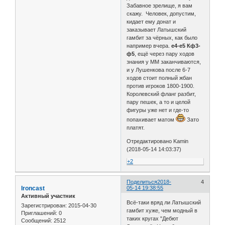
Забавное зрелище, я вам
скажу. Человек, допустим,
кидает ему донат и
заказывает Латышский
гамбит за чёрных, как было
например вчера.
е4-е5 Кф3-
ф5
, ещё через пару ходов
знания у ММ заканчиваются,
и у Лушенкова после 6-7
ходов стоит полный жбан
против игроков 1800-1900.
Королевский фланг разбит,
пару пешек, а то и целой
фигуры уже нет и где-то
попахивает матом
Зато
платят.
Отредактировано Kamin
(2018-05-14 14:03:37)
+2
Поделиться
2018-
4
Ironcast
05-14 19:38:55
Активный участник
Всё-таки вряд ли Латышский
Зарегистрирован
: 2015-04-30
гамбит хуже, чем модный в
Приглашений:
0
таких кругах "Дебют
Сообщений:
2512