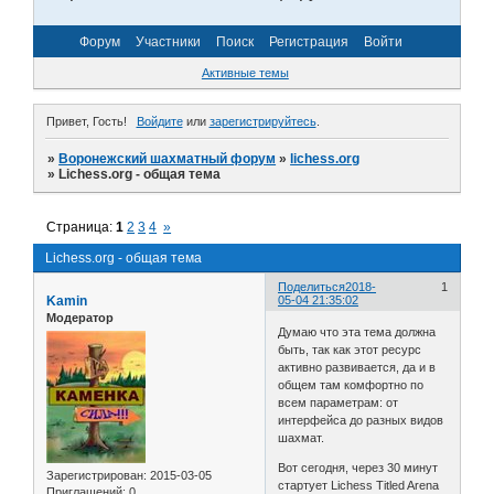
Форум
Участники
Поиск
Регистрация
Войти
Активные темы
Привет, Гость!
Войдите
или
зарегистрируйтесь
.
»
Воронежский шахматный форум
»
lichess.org
»
Lichess.org - общая тема
Страница:
1
2
3
4
»
Lichess.org - общая тема
Поделиться
2018-
1
Kamin
05-04 21:35:02
Модератор
Думаю что эта тема должна
быть, так как этот ресурс
активно развивается, да и в
общем там комфортно по
всем параметрам: от
интерфейса до разных видов
шахмат.
Вот сегодня, через 30 минут
Зарегистрирован
: 2015-03-05
стартует Lichess Titled Arena
Приглашений:
0