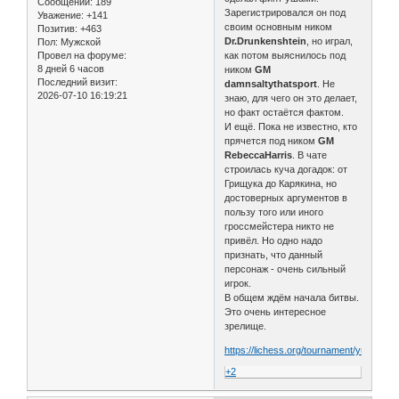
Сообщений:
189
Зарегистрировался он под
Уважение:
+141
своим основным ником
Позитив:
+463
Dr.Drunkenshtein
, но играл,
Пол:
Мужской
как потом выяснилось под
Провел на форуме:
8 дней 6 часов
ником
GM
Последний визит:
damnsaltythatsport
. Не
2026-07-10 16:19:21
знаю, для чего он это делает,
но факт остаётся фактом.
И ещё. Пока не известно, кто
прячется под ником
GM
RebeccaHarris
. В чате
строилась куча догадок: от
Грищука до Карякина, но
достоверных аргументов в
пользу того или иного
гроссмейстера никто не
привёл. Но одно надо
признать, что данный
персонаж - очень сильный
игрок.
В общем ждём начала битвы.
Это очень интересное
зрелище.
https://lichess.org/tournament/yuZKAN
+2