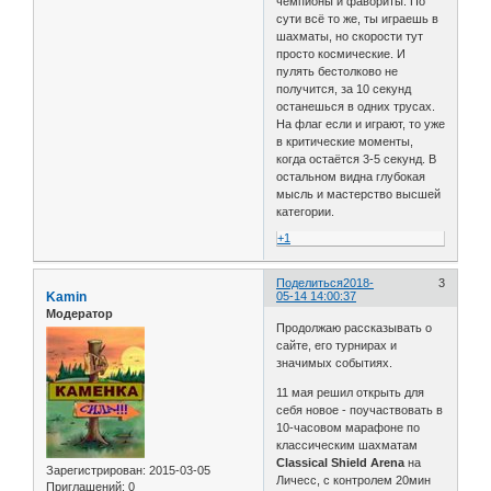
чемпионы и фавориты. По
сути всё то же, ты играешь в
шахматы, но скорости тут
просто космические. И
пулять бестолково не
получится, за 10 секунд
останешься в одних трусах.
На флаг если и играют, то уже
в критические моменты,
когда остаётся 3-5 секунд. В
остальном видна глубокая
мысль и мастерство высшей
категории.
+1
Поделиться
2018-
3
Kamin
05-14 14:00:37
Модератор
Продолжаю рассказывать о
сайте, его турнирах и
значимых событиях.
11 мая решил открыть для
себя новое - поучаствовать в
10-часовом марафоне по
классическим шахматам
Classical Shield Arena
на
Зарегистрирован
: 2015-03-05
Личесс, с контролем 20мин
Приглашений:
0