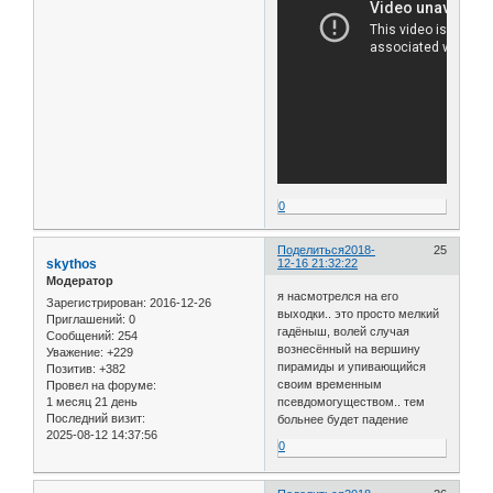
0
Поделиться
2018-
25
skythos
12-16 21:32:22
Модератор
я насмотрелся на его
Зарегистрирован
: 2016-12-26
выходки.. это просто мелкий
Приглашений:
0
гадёныш, волей случая
Сообщений:
254
вознесённый на вершину
Уважение:
+229
пирамиды и упивающийся
Позитив:
+382
своим временным
Провел на форуме:
1 месяц 21 день
псевдомогуществом.. тем
Последний визит:
больнее будет падение
2025-08-12 14:37:56
0