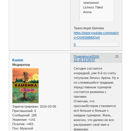
чемпионат
Lichess Titled
Arena
Трансляция Шипова
https://www.youtube.com/watch?
v=QtVK5MM0Qp4
0
Поделиться
2018-
21
Kamin
12-15 13:18:07
Модератор
Сегодня состоится
очередной, уже 9-й по счёту
титульник Личесс Арена. Ну и
по сложившейся традиции,
перед главным турниром
состоится разминка с
призами.
Отмечаю, что
гроссмейстеров становится
Зарегистрирован
: 2015-03-05
всё больше и больше с
Приглашений:
0
Сообщений:
189
каждым турниром. Жаль,
Уважение:
+141
конечно, что далеко не все
Позитив:
+463
раскрывают своё имя и
Пол:
Мужской
фамилию.