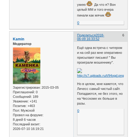
умею
Да что я? Вон
целый ММ и того вчера
пинали как мячик
0
Поделиться
2018-
6
Kamin
06-09 16:33:52
Модератор
Ещё одна встреча с читером
и на сей раз мне оперативно
присылают письмо! " Вы
проиграли мошеннику".
Но в целом, мне кажется, что
Зарегистрирован
: 2015-03-05
Личесс самый чистый сайт.
Приглашений:
0
Попадаются, не без этого, но
Сообщений:
189
на Чесскоме их больше в
Уважение:
+141
разы.
Позитив:
+463
Пол:
Мужской
0
Провел на форуме:
8 дней 6 часов
Последний визит:
2026-07-10 16:19:21