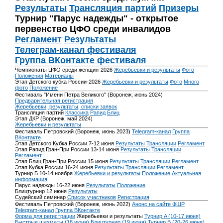
Результаты
Трансляция партий
Призеры
Турнир "Парус надежды" - открытое
первенство ЦФО среди инвалидов
Регламент
Результаты
Телеграм-канал фестиваля
Группа ВКонтакте фестиваля
Чемпионаты ЦФО среди женщин-2026
Жеребьевки и результаты
Фото
Положения
Материалы
Этап Детского кубка России-2026
Жеребьевки и результаты
Фото
Много
фото
Положение
Фестиваль "Имени Петра Великого" (Воронеж, июнь 2024)
Предварительная регистрация
Жеребьевки, результаты, списки заявок
Трансляция партий
Классика
Рапид
Блиц
Этап ДКР (Воронеж, май 2024)
Жеребьевки и результаты
Фестиваль Петровский (Воронеж, июнь 2023)
Telegram-канал
Группа
ВКонтакте
Этап Детского Кубка России 7-12 июня
Результаты
Трансляции
Регламент
Этап Рапид Гран-При России 13-14 июня
Результаты
Трансляции
Регламент
Этап Блиц Гран-При России 15 июня
Результаты
Трансляции
Регламент
Этап Кубка России 16-24 июня
Результаты
Трансляции
Регламент
Турнир Б 10-14 ноября
Жеребьевки и результаты
Положение
Актуальная
информация
Парус надежды 16-22 июня
Результаты
Положение
Блицтурнир 12 июня
Результаты
Судейский семинар
Список участников
Регистрация
Фестиваль Петровский (Воронеж, июнь 2022)
Анонс на сайте ФШР
Telegram-канал
Группа ВКонтакте
Форма для регистрации
Жеребьевки и результаты
Турнир A (10-17 июня)
Быстрые шахматы (18 июня)
Блицтурнир (19 июня)
Турнир B (20-26 июня)