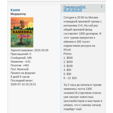
Поделиться
2018-
7
Kamin
06-29 18:02:28
Модератор
Сегодня в 20:00 по Москве
очередной призовой турнир с
контролем 2+0. На сей раз
общий призовой фонд
составляет 1000 долларов. И
этот турнир приурочен к
юбилею в 200 тысяч
подписчиков ресурса на
Ютуб.
Зарегистрирован
: 2015-03-05
Prizes:
Приглашений:
0
Сообщений:
189
1. $500
Уважение:
+141
2. $250
Позитив:
+463
3. $100
Пол:
Мужской
4. $50
Провел на форуме:
5. $30
8 дней 6 часов
6 - 12. $10
Последний визит:
2026-07-10 16:19:21
За 2 часа до начала в турнир
заявилось почти 1300
человек! В стартовом списке
уже хватает известных
гроссмейстеров и мастеров и
уверен, что к самому началу
подойдут ещё.