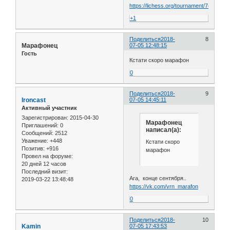
https://lichess.org/tournament/7ctguzuH
+1
Поделиться
2018-
8
Марафонец
07-05 12:48:15
Гость
Кстати скоро марафон
0
Поделиться
2018-
9
Ironcast
07-05 14:45:11
Активный участник
Зарегистрирован
: 2015-04-30
Марафонец
Приглашений:
0
написал(а):
Сообщений:
2512
Уважение:
+448
Кстати скоро
Позитив:
+916
марафон
Провел на форуме:
20 дней 12 часов
Последний визит:
Ага, конце сентября..
2019-03-22 13:48:48
https://vk.com/vrn_marafon
0
Поделиться
2018-
10
Kamin
07-05 17:43:53