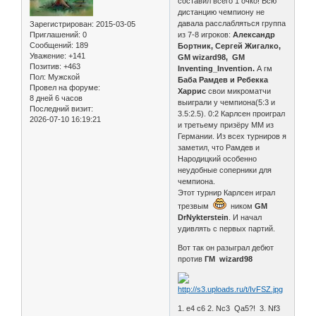
составил всего 1 очко! Всю
дистанцию чемпиону не
давала расслабляться группа
Зарегистрирован
: 2015-03-05
из 7-8 игроков:
Александр
Приглашений:
0
Сообщений:
189
Бортник, Сергей Жигалко,
Уважение:
+141
GM wizard98, GM
Позитив:
+463
Inventing_Invention.
А гм
Пол:
Мужской
Баба Рамдев и Ребекка
Провел на форуме:
Харрис
свои микроматчи
8 дней 6 часов
выиграли у чемпиона(5:3 и
Последний визит:
3.5:2.5). 0:2 Карлсен проиграл
2026-07-10 16:19:21
и третьему призёру ММ из
Германии. Из всех турниров я
заметил, что Рамдев и
Народицкий особенно
неудобные соперники для
чемпиона.
Этот турнир Карлсен играл
трезвым
ником
GM
DrNykterstein
. И начал
удивлять с первых партий.
Вот так он разыграл дебют
против
ГМ wizard98
1. e4 c6 2. Nc3 Qa5?! 3. Nf3