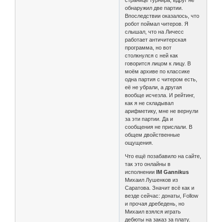
странице турнира, вдруг не
обнаружил две партии.
Впоследствии оказалось, что
робот поймал читеров. Я
слышал, что на Личесс
работает античитерская
программа, но вот
столкнулся с ней как
говорится лицом к лицу. В
моём архиве по классике
одна партия с читером есть,
её не убрали, а другая
вообще исчезла. И рейтинг,
как я не складывал
арифметику, мне не вернули
за эти партии. Да и
сообщения не прислали. В
общем двойственные
ощущения.
Что ещё позабавило на сайте,
так это онлайны в
исполнении
IM Gannikus
Михаил Лушенков из
Саратова. Значит всё как и
везде сейчас: донаты, Follow
и прочая дребедень, но
Михаил взялся играть
дебюты на заказ за плату.