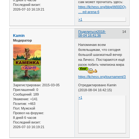
8 дней 6 часов
сам может прочитать здесь:
Последний визит:
https://lichess.org/blog/W00DQyEAAO
2026-07-10 16:19:21
… ed-arena-6
+1
Поделиться
2018-
14
Kamin
08-04 16:41:36
Модератор
Напоминаю всем
болельщикам, что сегодня
большой шахматный вечер
на Личесс. Постараются ещё
разок побить чемпиона мира
https://lichess.org/tournament/3ImmfhBr
Зарегистрирован
: 2015-03-05
Отредактировано Kamin
Приглашений:
0
(2018-08-04 16:42:15)
Сообщений:
189
+1
Уважение:
+141
Позитив:
+463
Пол:
Мужской
Провел на форуме:
8 дней 6 часов
Последний визит:
2026-07-10 16:19:21