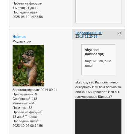
Провел на форуме:
1 месяц 21 день
Последний визит:
2025-08-12 14:37:56
Поделиться
2018-
24
Holmes
12-16 21:20:19
Модератор
skythos
написал(а):
гадёныш он, а не
гений
skythos, вас Карлсен лично
оскорбил? Или вам больно за
Зарегистрирован
: 2014-09-14
обиженных гроссов? Или вы
Приглашений:
0
насмотрелись Шипова?
Сообщений:
118
Уважение:
+84
Позитив:
+53
Провел на форуме:
18 дней 7 часов
Последний визит:
2023-10-02 00:14:56