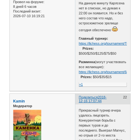
Провел на форуме:
На данную минуту Карлсена
8 дней 6 часов
нет в списках, но думаю к
Последний визит:
22:00 он появится. Но и без
2026-07-10 16:19:21
него состав что надо,
остросюжетное зрелище
сегодня обеспечено
Главный турнир:
https://lichess.org/tournament/Te1RcjFI
Prizes:
$500/$250/$125/$75/$50
Разминка
(могут участвовать
все желающие):
https://lichess.org/tournament/6egb1CD
Prizes:
$50/$35/$15
+1
Поделиться
2018-
22
Kamin
12-16 17:07:44
Модератор
Прекрасный турнир вчера
удалось лицезреть.
Конкурентная борьба с
первых туров и до
последнего. Выиграл Магнус,
но отрыв от 2-го места