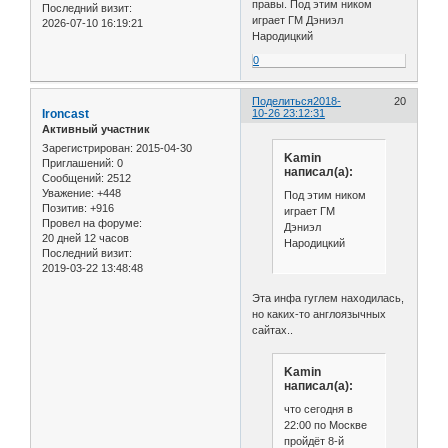
правы. Под этим ником
Последний визит:
играет ГМ Дэниэл
2026-07-10 16:19:21
Народицкий
0
Поделиться
2018-
20
Ironcast
10-26 23:12:31
Активный участник
Зарегистрирован
: 2015-04-30
Kamin
Приглашений:
0
написал(а):
Сообщений:
2512
Уважение:
+448
Под этим ником
Позитив:
+916
играет ГМ
Провел на форуме:
Дэниэл
20 дней 12 часов
Народицкий
Последний визит:
2019-03-22 13:48:48
Эта инфа гуглем находилась,
но каких-то англоязычных
сайтах..
Kamin
написал(а):
что сегодня в
22:00 по Москве
пройдёт 8-й