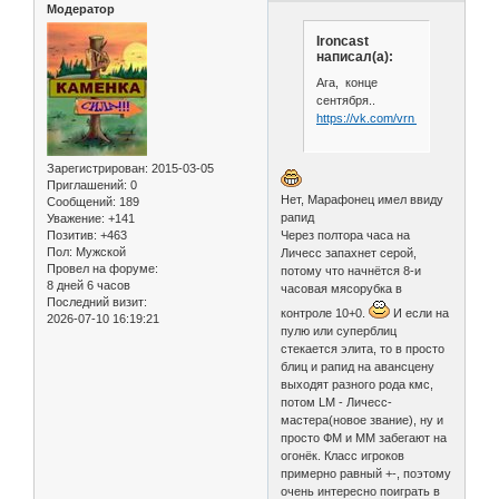
Модератор
Ironcast
написал(а):
Ага, конце
сентября..
https://vk.com/vrn_marafon
Зарегистрирован
: 2015-03-05
Приглашений:
0
Нет, Марафонец имел ввиду
Сообщений:
189
рапид
Уважение:
+141
Позитив:
+463
Через полтора часа на
Пол:
Мужской
Личесс запахнет серой,
Провел на форуме:
потому что начнётся 8-и
8 дней 6 часов
часовая мясорубка в
Последний визит:
контроле 10+0.
И если на
2026-07-10 16:19:21
пулю или суперблиц
стекается элита, то в просто
блиц и рапид на авансцену
выходят разного рода кмс,
потом LM - Личесс-
мастера(новое звание), ну и
просто ФМ и ММ забегают на
огонёк. Класс игроков
примерно равный +-, поэтому
очень интересно поиграть в