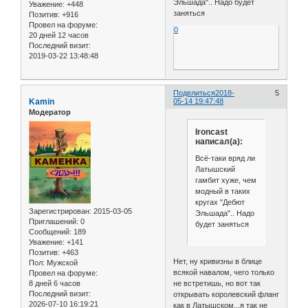
Эльшада".. Надо будет
Уважение:
+448
заняться
Позитив:
+916
Провел на форуме:
0
20 дней 12 часов
Последний визит:
2019-03-22 13:48:48
Поделиться
2018-
5
Kamin
05-14 19:47:48
Модератор
Ironcast
написал(а):
Всё-таки вряд ли
Латышский
гамбит хуже, чем
модный в таких
кругах "Дебют
Зарегистрирован
: 2015-03-05
Эльшада".. Надо
Приглашений:
0
будет заняться
Сообщений:
189
Уважение:
+141
Позитив:
+463
Нет, ну кривизны в блице
Пол:
Мужской
всякой навалом, чего только
Провел на форуме:
8 дней 6 часов
не встретишь, но вот так
Последний визит:
открывать королевский фланг
2026-07-10 16:19:21
как в Латышском...я так не