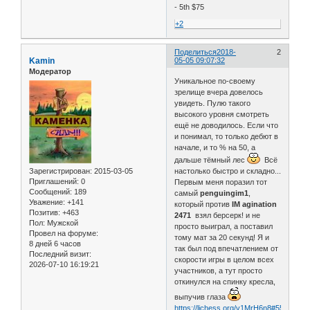
- 5th $75
+2
Поделиться
2018-
2
Kamin
05-05 09:07:32
Модератор
Уникальное по-своему
зрелище вчера довелось
увидеть. Пулю такого
высокого уровня смотреть
ещё не доводилось. Если что
и понимал, то только дебют в
начале, и то % на 50, а
дальше тёмный лес
Всё
Зарегистрирован
: 2015-03-05
настолько быстро и складно...
Приглашений:
0
Первым меня поразил тот
Сообщений:
189
самый
penguingim1
,
Уважение:
+141
который против
IM agination
Позитив:
+463
2471
взял берсерк! и не
Пол:
Мужской
просто выиграл, а поставил
Провел на форуме:
тому мат за 20 секунд! Я и
8 дней 6 часов
так был под впечатлением от
Последний визит:
скорости игры в целом всех
2026-07-10 16:19:21
участников, а тут просто
откинулся на спинку кресла,
выпучив глаза
https://lichess.org/v1MrH6n8#55