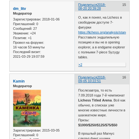
Поделиться
2018-
15
dm_litv
08-20 20:39:28
Модератор
О, как я понял, на Lichess в
Зарегистрирован
: 2018-01-06
свободном доступе 7-
Приглашений:
0
фигурки
Сообщений:
27
https://lichess.org/analysis/standard/
Уважение:
+24
Расставьте эндшпильную
Позитив:
+1
позицию и вы не в opening
Провел на форуме:
16 часов 53 минуты
explorer, а в endgame explorer
Последний визит:
с полными 7-piece Syzygy
2021-03-29 19:07:59
tables.
+2
Поделиться
2018-
16
Kamin
09-05 10:22:51
Модератор
Послезавтра, то есть
7.09.2018 года 7-й чемпионат
Lichess Titled Arena
. Всё как
обычно, в списках уже
многие известные личности в
шахматном мире.
Призы:
$1000/$250/$125/$75/$50
Зарегистрирован
: 2015-03-05
В прошлый раз Магнус
Приглашений:
0
сделал финт ушами.