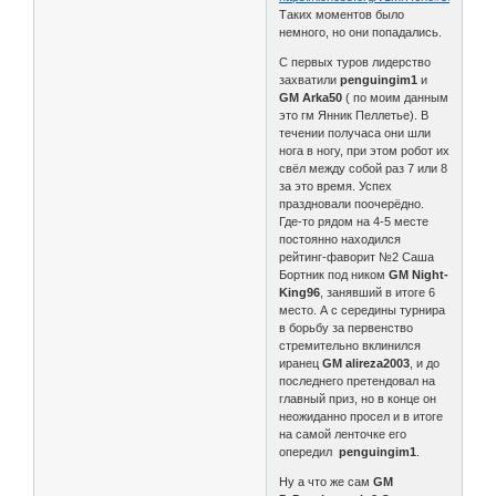
Таких моментов было
немного, но они попадались.
С первых туров лидерство
захватили
penguingim1
и
GM Arka50
( по моим данным
это гм Янник Пеллетье). В
течении получаса они шли
нога в ногу, при этом робот их
свёл между собой раз 7 или 8
за это время. Успех
праздновали поочерёдно.
Где-то рядом на 4-5 месте
постоянно находился
рейтинг-фаворит №2 Саша
Бортник под ником
GM Night-
King96
, занявший в итоге 6
место. А с середины турнира
в борьбу за первенство
стремительно вклинился
иранец
GM alireza2003
, и до
последнего претендовал на
главный приз, но в конце он
неожиданно просел и в итоге
на самой ленточке его
опередил
penguingim1
.
Ну а что же сам
GM