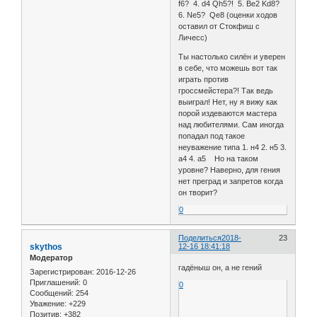
f6? 4. d4 Qh5?! 5. Be2 Kd8?
6. Ne5? Qe8 (оценки ходов
оставил от Стокфиш с
Личесс)
Ты настолько силён и уверен
в себе, что можешь вот так
играть против
гроссмейстера?! Так ведь
выиграл! Нет, ну я вижу как
порой издеваются мастера
над любителями. Сам иногда
попадал под такое
неуважение типа 1. н4 2. н5 3.
а4 4. а5 Но на таком
уровне? Наверно, для гения
нет преград и запретов когда
он творит?
0
Поделиться
2018-
23
skythos
12-16 18:41:18
Модератор
гадёныш он, а не гений
Зарегистрирован
: 2016-12-26
Приглашений:
0
0
Сообщений:
254
Уважение:
+229
Позитив:
+382