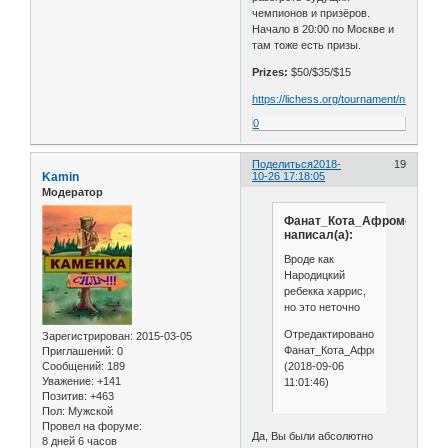
чемпионов и призёров.
Начало в 20:00 по Москве и
там тоже есть призы.
Prizes:
$50/$35/$15
https://lichess.org/tournament/nKx35on
0
Поделиться
2018-
19
Kamin
10-26 17:18:05
Модератор
Фанат_Кота_Афромеева
написал(а):
Вроде как
Народицкий
ребекка харрис,
но это неточно
Отредактировано
Зарегистрирован
: 2015-03-05
Фанат_Кота_Афромеева
Приглашений:
0
(2018-09-06
Сообщений:
189
Уважение:
+141
11:01:46)
Позитив:
+463
Пол:
Мужской
Провел на форуме:
Да, Вы были абсолютно
8 дней 6 часов