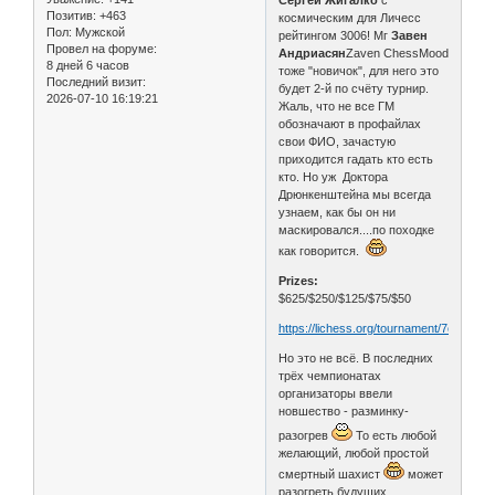
Сергей Жигалко
с
Позитив:
+463
космическим для Личесс
Пол:
Мужской
рейтингом 3006! Мг
Завен
Провел на форуме:
Андриасян
Zaven ChessMood
8 дней 6 часов
тоже "новичок", для него это
Последний визит:
будет 2-й по счёту турнир.
2026-07-10 16:19:21
Жаль, что не все ГМ
обозначают в профайлах
свои ФИО, зачастую
приходится гадать кто есть
кто. Но уж Доктора
Дрюнкенштейна мы всегда
узнаем, как бы он ни
маскировался....по походке
как говорится.
Prizes:
$625/$250/$125/$75/$50
https://lichess.org/tournament/7cFYtxgA
Но это не всё. В последних
трёх чемпионатах
организаторы ввели
новшество - разминку-
разогрев
То есть любой
желающий, любой простой
смертный шахист
может
разогреть будущих