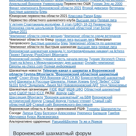
Апрельский Воронеж
Универсиада
Первенство ОШК
Турнир Эло до 2000
Финал чемпионата Воронежской области-2021
Второй дивизион
Ветераны
Быстрые шахматы
Блиц
Юниорские первенства области-2021
Классика
Рапид
Блиц
Первенство областного шахматного клуба
Высшая лига
Первая лига
V летняя Спартакиада молодёжи, II этап (ЦФО) 18-23
Первенство
Воронежа среди школьников
Воронежский областной этап Белой
Ладьи-2021
Чемпионат области среди женщин
Чемпионат области среди ветеранов
Чемпионат области по блицу
первая лига
высшая лига
Мемориал
Загоровского
быстрые шахматы
блиц
Чемпионат области по шахматам
Чемпионат области по быстрым шахматам
высшая лига
первая лига
Воронежская шахматная команда (с подтверждёнными никами) на lichess
Проект Патиум (PostOrion) ВКонтакте
Воронежский онлайн-турнир в честь начала весны
Турнир Voronezh Chess
Team на lichess к Международному дню шахмат
Онлайн-чемпионат
Европы на chess.com
Полная информация
Шахматные новости:
Telegram-канал о шахматах в Воронежской
области
Группа ВКонтакте "Воронежский областной шахматный
клуб"
Спорт-Игрок
РИА Воронеж
ЦСП СК ВО
Борисоглебский шахматный
клуб
Шахматы в Россоши
Шахматы. Новая Усмань
Клуб "Дебют" СОШ
№101
Клуб "Эндшпиль" Лицея №4
Нововоронежский ДДТ
Труд-Черноземье
Шахматные организации:
FIDE
ФШР
МШФ ЦФО
Областной шахматный
клуб
СШОР №13
ICCF
РАЗШ:
форум
сайт
Шахсекция ВКонтакте
"Воронеж шахматный" на БВФ
Воронежский
исторический форум
Cтарый форум (только чтение)
Старый сайт
областной ШФ
Старый сайт Воронежского фестиваля
Воронежская область в базе соревнований РШФ:
Турниры
Шахматисты
Соседи:
Липецк
Елец
Белгород
Алексеевка
Урюпинск
Балашов
Тамбов
Мичуринск
Курск
Железногорск
Альтернативно одаренные:
Раецкий&Беляев
Те же и Яриков
Воронежский шахматный форум