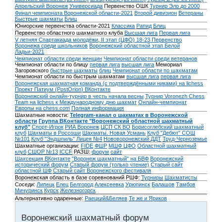
Апрельский Воронеж
Универсиада
Первенство ОШК
Турнир Эло до 2000
Финал чемпионата Воронежской области-2021
Второй дивизион
Ветераны
Быстрые шахматы
Блиц
Юниорские первенства области-2021
Классика
Рапид
Блиц
Первенство областного шахматного клуба
Высшая лига
Первая лига
V летняя Спартакиада молодёжи, II этап (ЦФО) 18-23
Первенство
Воронежа среди школьников
Воронежский областной этап Белой
Ладьи-2021
Чемпионат области среди женщин
Чемпионат области среди ветеранов
Чемпионат области по блицу
первая лига
высшая лига
Мемориал
Загоровского
быстрые шахматы
блиц
Чемпионат области по шахматам
Чемпионат области по быстрым шахматам
высшая лига
первая лига
Воронежская шахматная команда (с подтверждёнными никами) на lichess
Проект Патиум (PostOrion) ВКонтакте
Воронежский онлайн-турнир в честь начала весны
Турнир Voronezh Chess
Team на lichess к Международному дню шахмат
Онлайн-чемпионат
Европы на chess.com
Полная информация
Шахматные новости:
Telegram-канал о шахматах в Воронежской
области
Группа ВКонтакте "Воронежский областной шахматный
клуб"
Спорт-Игрок
РИА Воронеж
ЦСП СК ВО
Борисоглебский шахматный
клуб
Шахматы в Россоши
Шахматы. Новая Усмань
Клуб "Дебют" СОШ
№101
Клуб "Эндшпиль" Лицея №4
Нововоронежский ДДТ
Труд-Черноземье
Шахматные организации:
FIDE
ФШР
МШФ ЦФО
Областной шахматный
клуб
СШОР №13
ICCF
РАЗШ:
форум
сайт
Шахсекция ВКонтакте
"Воронеж шахматный" на БВФ
Воронежский
исторический форум
Cтарый форум (только чтение)
Старый сайт
областной ШФ
Старый сайт Воронежского фестиваля
Воронежская область в базе соревнований РШФ:
Турниры
Шахматисты
Соседи:
Липецк
Елец
Белгород
Алексеевка
Урюпинск
Балашов
Тамбов
Мичуринск
Курск
Железногорск
Альтернативно одаренные:
Раецкий&Беляев
Те же и Яриков
Воронежский шахматный форум