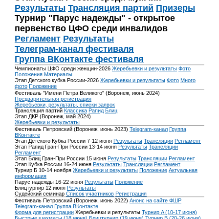
Результаты
Трансляция партий
Призеры
Турнир "Парус надежды" - открытое
первенство ЦФО среди инвалидов
Регламент
Результаты
Телеграм-канал фестиваля
Группа ВКонтакте фестиваля
Чемпионаты ЦФО среди женщин-2026
Жеребьевки и результаты
Фото
Положения
Материалы
Этап Детского кубка России-2026
Жеребьевки и результаты
Фото
Много
фото
Положение
Фестиваль "Имени Петра Великого" (Воронеж, июнь 2024)
Предварительная регистрация
Жеребьевки, результаты, списки заявок
Трансляция партий
Классика
Рапид
Блиц
Этап ДКР (Воронеж, май 2024)
Жеребьевки и результаты
Фестиваль Петровский (Воронеж, июнь 2023)
Telegram-канал
Группа
ВКонтакте
Этап Детского Кубка России 7-12 июня
Результаты
Трансляции
Регламент
Этап Рапид Гран-При России 13-14 июня
Результаты
Трансляции
Регламент
Этап Блиц Гран-При России 15 июня
Результаты
Трансляции
Регламент
Этап Кубка России 16-24 июня
Результаты
Трансляции
Регламент
Турнир Б 10-14 ноября
Жеребьевки и результаты
Положение
Актуальная
информация
Парус надежды 16-22 июня
Результаты
Положение
Блицтурнир 12 июня
Результаты
Судейский семинар
Список участников
Регистрация
Фестиваль Петровский (Воронеж, июнь 2022)
Анонс на сайте ФШР
Telegram-канал
Группа ВКонтакте
Форма для регистрации
Жеребьевки и результаты
Турнир A (10-17 июня)
Быстрые шахматы (18 июня)
Блицтурнир (19 июня)
Турнир B (20-26 июня)