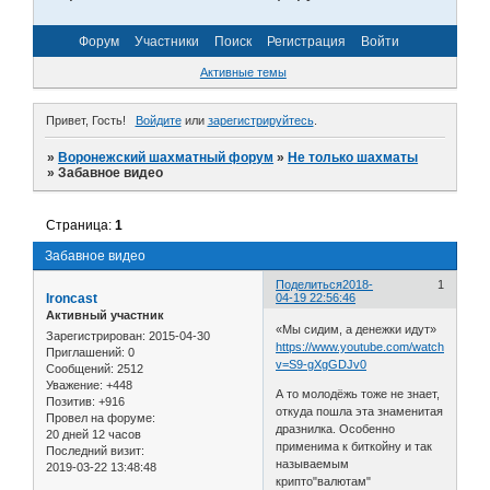
Форум
Участники
Поиск
Регистрация
Войти
Активные темы
Привет, Гость!
Войдите
или
зарегистрируйтесь
.
»
Воронежский шахматный форум
»
Не только шахматы
»
Забавное видео
Страница:
1
Забавное видео
Поделиться
2018-
1
Ironcast
04-19 22:56:46
Активный участник
«Мы сидим, а денежки идут»
Зарегистрирован
: 2015-04-30
https://www.youtube.com/watch?
Приглашений:
0
v=S9-gXgGDJv0
Сообщений:
2512
Уважение:
+448
А то молодёжь тоже не знает,
Позитив:
+916
откуда пошла эта знаменитая
Провел на форуме:
дразнилка. Особенно
20 дней 12 часов
применима к биткойну и так
Последний визит:
называемым
2019-03-22 13:48:48
крипто"валютам"