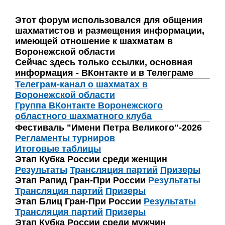
Этот форум использовался для общения
шахматистов и размещения информации,
имеющей отношение к шахматам в
Воронежской области
Сейчас здесь только ссылки, основная
информация - ВКонтакте и в Телеграме
Телеграм-канал о шахматах в
Воронежской области
Группа ВКонтакте Воронежского
областного шахматного клуба
Фестиваль "Имени Петра Великого"-2026
Регламенты турниров
Итоговые таблицы
Этап Кубка России среди женщин
Результаты
Трансляция партий
Призеры
Этап Рапид Гран-При России
Результаты
Трансляция партий
Призеры
Этап Блиц Гран-При России
Результаты
Трансляция партий
Призеры
Этап Кубка России среди мужчин