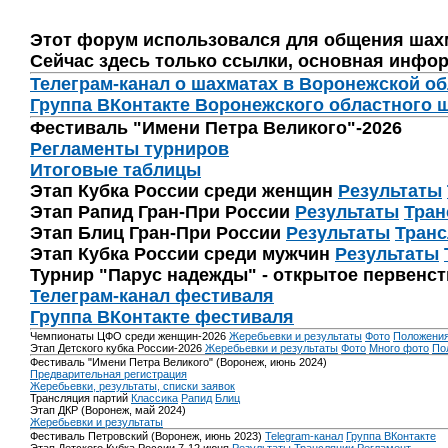
Этот форум использовался для общения шах
Сейчас здесь только ссылки, основная инфор
Телеграм-канал о шахматах в Воронежской о
Группа ВКонтакте Воронежского областного 
Фестиваль "Имени Петра Великого"-2026
Регламенты турниров
Итоговые таблицы
Этап Кубка России среди женщин
Результаты
Этап Рапид Гран-При России
Результаты
Тран
Этап Блиц Гран-При России
Результаты
Транс
Этап Кубка России среди мужчин
Результаты
Турнир "Парус надежды" - открытое первенс
Телеграм-канал фестиваля
Группа ВКонтакте фестиваля
Чемпионаты ЦФО среди женщин-2026
Жеребьевки и результаты
Фото
Положени
Этап Детского кубка России-2026
Жеребьевки и результаты
Фото
Много фото
По
Фестиваль "Имени Петра Великого" (Воронеж, июнь 2024)
Предварительная регистрация
Жеребьевки, результаты, списки заявок
Трансляция партий
Классика
Рапид
Блиц
Этап ДКР (Воронеж, май 2024)
Жеребьевки и результаты
Фестиваль Петровский (Воронеж, июнь 2023)
Telegram-канал
Группа ВКонтакте