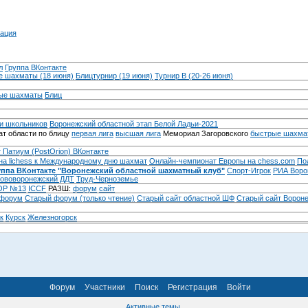
ация
л
Группа ВКонтакте
 шахматы (18 июня)
Блицтурнир (19 июня)
Турнир B (20-26 июня)
ые шахматы
Блиц
и школьников
Воронежский областной этап Белой Ладьи-2021
т области по блицу
первая лига
высшая лига
Мемориал Загоровского
быстрые шахма
 Патиум (PostOrion) ВКонтакте
на lichess к Международному дню шахмат
Онлайн-чемпионат Европы на chess.com
По
уппа ВКонтакте "Воронежский областной шахматный клуб"
Спорт-Игрок
РИА Воро
ововоронежский ДДТ
Труд-Черноземье
Р №13
ICCF
РАЗШ:
форум
сайт
 форум
Cтарый форум (только чтение)
Старый сайт областной ШФ
Старый сайт Ворон
к
Курск
Железногорск
Форум
Участники
Поиск
Регистрация
Войти
Активные темы