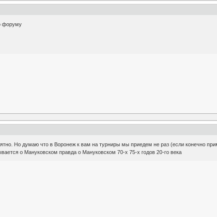
о форуму
ятно. Но думаю что в Воронеж к вам на турниры мы приедем не раз (если конечно прим
вается о Мануковском правда о Мануковском 70-х 75-х годов 20-го века