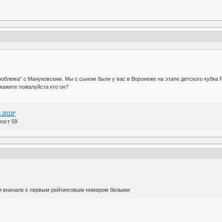
роблема" с Мануковским. Мы с сыном были у вас в Воронеже на этапе детского кубка Р
скажите пожалуйста кто он?
 2018"
пост 59
, и вначале с первым рейтинговым номером белыми