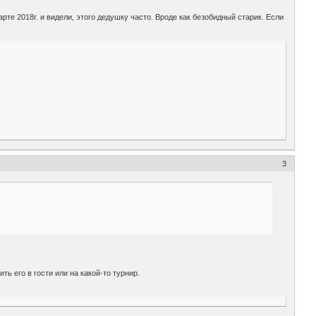
рте 2018г. и видели, этого дедушку часто. Вроде как безобидный старик. Если
3
ь его в гости или на какой-то турнир.