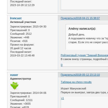
Последний визит:
2023-10-28 12:12:29
Ironcast
Поделиться
2018-04-21 15:38:07
Активный участник
Зарегистрирован
: 2015-04-30
Andrey написал(а):
Приглашений:
0
Сообщений:
2512
Добрый день.
Уважение:
+448
А подскажите новичку что за "п
Позитив:
+916
старик. Если это не секрет рас
Провел на форуме:
20 дней 12 часов
Последний визит:
Рейтинговый турнир "Зимний Воронеж
2019-03-22 13:48:48
В самом внизу страницы, подробный 
0
xuser
Поделиться
2018-05-12 23:13:10
Администратор
Таблица на chess-results
Играет Мануковский
Первую он выиграл, завтра два тура
Зарегистрирован
: 2014-04-06
Приглашений:
0
+1
Сообщений:
12111
Уважение:
+3655
Позитив:
+4528