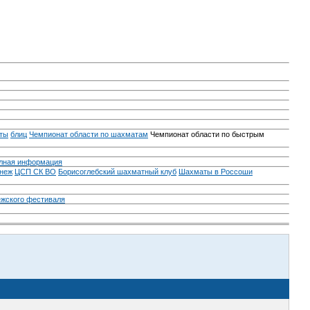
ты
блиц
Чемпионат области по шахматам
Чемпионат области по быстрым
лная информация
неж
ЦСП СК ВО
Борисоглебский шахматный клуб
Шахматы в Россоши
ежского фестиваля