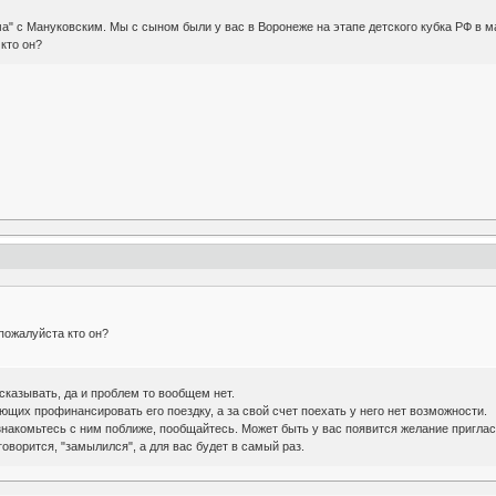
а" с Мануковским. Мы с сыном были у вас в Воронеже на этапе детского кубка РФ в ма
кто он?
пожалуйста кто он?
ссказывать, да и проблем то вообщем нет.
щих профинансировать его поездку, а за свой счет поехать у него нет возможности.
накомьтесь с ним поближе, пообщайтесь. Может быть у вас появится желание пригласит
говорится, "замылился", а для вас будет в самый раз.