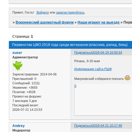
Привет, Гость!
Войдите
или
зарегистрируйтесь
.
»
Воронежский шахматный форум
»
Наши играют на выезде
»
Перв
Страница:
1
Первенства ЦФО 2018 года среди ветеранов (классика, рапид, блиц)
xuser
Поделиться
2018-04-19 16:50:54
Администратор
Рязань, 9-20 мая
Информация сайта РШФ
Зарегистрирован
: 2014-04-06
Приглашений:
0
Мануковский собирался поехать
Сообщений:
12111
0
Уважение:
+3655
Позитив:
+4528
Провел на форуме:
7 месяцев 3 дня
Последний визит:
2026-07-21 14:23:53
Andrey
Поделиться
2018-04-21 10:17:49
Модератор