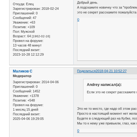
Добрый день.
Откуда:
Елец
А подскажите новичку что за "проблем
Зарегистрирован
: 2018-02-24
это не секрет расскажите пожалуйста 
Приглашений:
0
Сообщений:
47
0
Уважение:
+63
Позитив:
+109
Пол:
Мужской
Возраст:
64
[1962-02-16]
Провел на форуме:
13 часов 48 минут
Последний визит:
2023-10-28 12:12:29
Маликов С
Поделиться
2018-04-21 10:52:27
Модератор
Зарегистрирован
: 2014-04-06
Andrey написал(а):
Приглашений:
0
Сообщений:
1452
Если это не секрет расскажите 
Уважение:
+1378
Позитив:
+548
Провел на форуме:
Это не то место, где надо об этом ра
1 месяц 15 дней
Просто в настоящий момент нет желаю
Последний визит:
Будете в следующий раз на Кубке, поз
2025-04-06 19:29:05
Мы то к нему уже привыкли, глаз, как 
0