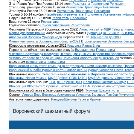
Этап Детского Кубка России 7-12 июня
Результаты
Трансляции
Регламент
Этап Рапид Гран-При России 13-14 июня
Результаты
Трансляции
Регламент
Этап Блиц Гран-При России 15 июня
Результаты
Трансляции
Регламент
Этап Кубка России 16-24 июня
Результаты
Трансляции
Регламент
Турнир Б 10-14 ноября
Жеребьевки и результаты
Положение
Актуальная информ
Парус надежды 16-22 июня
Результаты
Положение
Блицтурнир 12 июня
Результаты
Судейский семинар
Список участников
Регистрация
Фестиваль Петровский (Воронеж, июнь 2022)
Анонс на сайте ФШР
Telegram-кана
Форма для регистрации
Жеребьевки и результаты
Турнир A (10-17 июня)
Быстрые
Апрельский Воронеж
Универсиада
Первенство ОШК
Турнир Эло до 2000
Финал чемпионата Воронежской области-2021
Второй дивизион
Ветераны
Быстр
Юниорские первенства области-2021
Классика
Рапид
Блиц
Первенство областного шахматного клуба
Высшая лига
Первая лига
V летняя Спартакиада молодёжи, II этап (ЦФО) 18-23
Первенство Воронежа сред
Чемпионат области среди женщин
Чемпионат области среди ветеранов
Чемпиона
шахматам
высшая лига
первая лига
Воронежская шахматная команда (с подтверждёнными никами) на lichess
Проект
Воронежский онлайн-турнир в честь начала весны
Турнир Voronezh Chess Team 
Шахматные новости:
Telegram-канал о шахматах в Воронежской области
Гр
Шахматы. Новая Усмань
Клуб "Дебют" СОШ №101
Клуб "Эндшпиль" Лицея №4
Н
Шахматные организации:
FIDE
ФШР
МШФ ЦФО
Областной шахматный клуб
СШО
Шахсекция ВКонтакте
"Воронеж шахматный" на БВФ
Воронежский исторический
Воронежская область в базе соревнований РШФ:
Турниры
Шахматисты
Соседи:
Липецк
Елец
Белгород
Алексеевка
Урюпинск
Балашов
Тамбов
Мичуринс
Альтернативно одаренные:
Раецкий&Беляев
Те же и Яриков
Воронежский шахматный форум