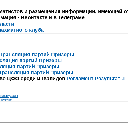
матистов и размещения информации, имеющей о
мация - ВКонтакте и в Телеграме
бласти
шахматного клуба
Трансляция партий
Призеры
сляция партий
Призеры
ляция партий
Призеры
Трансляция партий
Призеры
тво ЦФО среди инвалидов
Регламент
Результаты
я
Материалы
ложение