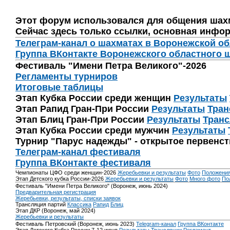
Этот форум использовался для общения шах
Сейчас здесь только ссылки, основная инфор
Телеграм-канал о шахматах в Воронежской о
Группа ВКонтакте Воронежского областного 
Фестиваль "Имени Петра Великого"-2026
Регламенты турниров
Итоговые таблицы
Этап Кубка России среди женщин
Результаты
Этап Рапид Гран-При России
Результаты
Тран
Этап Блиц Гран-При России
Результаты
Транс
Этап Кубка России среди мужчин
Результаты
Турнир "Парус надежды" - открытое первенс
Телеграм-канал фестиваля
Группа ВКонтакте фестиваля
Чемпионаты ЦФО среди женщин-2026
Жеребьевки и результаты
Фото
Положени
Этап Детского кубка России-2026
Жеребьевки и результаты
Фото
Много фото
По
Фестиваль "Имени Петра Великого" (Воронеж, июнь 2024)
Предварительная регистрация
Жеребьевки, результаты, списки заявок
Трансляция партий
Классика
Рапид
Блиц
Этап ДКР (Воронеж, май 2024)
Жеребьевки и результаты
Фестиваль Петровский (Воронеж, июнь 2023)
Telegram-канал
Группа ВКонтакте