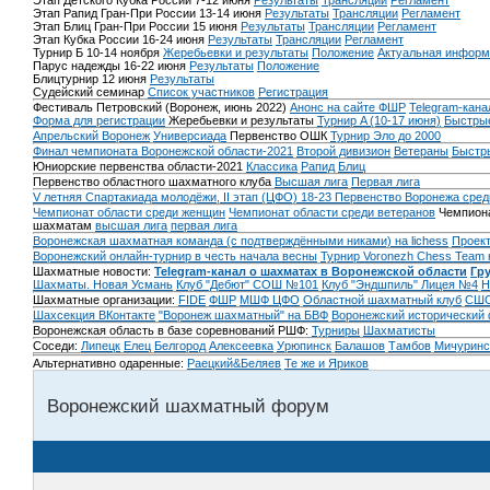
Этап Детского Кубка России 7-12 июня
Результаты
Трансляции
Регламент
Этап Рапид Гран-При России 13-14 июня
Результаты
Трансляции
Регламент
Этап Блиц Гран-При России 15 июня
Результаты
Трансляции
Регламент
Этап Кубка России 16-24 июня
Результаты
Трансляции
Регламент
Турнир Б 10-14 ноября
Жеребьевки и результаты
Положение
Актуальная информ
Парус надежды 16-22 июня
Результаты
Положение
Блицтурнир 12 июня
Результаты
Судейский семинар
Список участников
Регистрация
Фестиваль Петровский (Воронеж, июнь 2022)
Анонс на сайте ФШР
Telegram-кана
Форма для регистрации
Жеребьевки и результаты
Турнир A (10-17 июня)
Быстрые
Апрельский Воронеж
Универсиада
Первенство ОШК
Турнир Эло до 2000
Финал чемпионата Воронежской области-2021
Второй дивизион
Ветераны
Быстр
Юниорские первенства области-2021
Классика
Рапид
Блиц
Первенство областного шахматного клуба
Высшая лига
Первая лига
V летняя Спартакиада молодёжи, II этап (ЦФО) 18-23
Первенство Воронежа сред
Чемпионат области среди женщин
Чемпионат области среди ветеранов
Чемпиона
шахматам
высшая лига
первая лига
Воронежская шахматная команда (с подтверждёнными никами) на lichess
Проект
Воронежский онлайн-турнир в честь начала весны
Турнир Voronezh Chess Team 
Шахматные новости:
Telegram-канал о шахматах в Воронежской области
Гр
Шахматы. Новая Усмань
Клуб "Дебют" СОШ №101
Клуб "Эндшпиль" Лицея №4
Н
Шахматные организации:
FIDE
ФШР
МШФ ЦФО
Областной шахматный клуб
СШО
Шахсекция ВКонтакте
"Воронеж шахматный" на БВФ
Воронежский исторический
Воронежская область в базе соревнований РШФ:
Турниры
Шахматисты
Соседи:
Липецк
Елец
Белгород
Алексеевка
Урюпинск
Балашов
Тамбов
Мичуринс
Альтернативно одаренные:
Раецкий&Беляев
Те же и Яриков
Воронежский шахматный форум