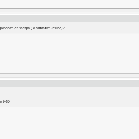
ироваться завтра ( и заплатить взнос)?
о 9-50