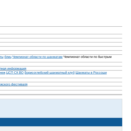
ты
блиц
Чемпионат области по шахматам
Чемпионат области по быстрым
лная информация
неж
ЦСП СК ВО
Борисоглебский шахматный клуб
Шахматы в Россоши
ежского фестиваля