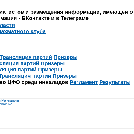
матистов и размещения информации, имеющей о
мация - ВКонтакте и в Телеграме
бласти
шахматного клуба
Трансляция партий
Призеры
сляция партий
Призеры
ляция партий
Призеры
Трансляция партий
Призеры
тво ЦФО среди инвалидов
Регламент
Результаты
я
Материалы
ложение