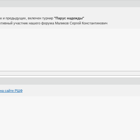
ак и предыдущих, включен турнир
"Парус надежды"
активный участник нашего форума Маликов Сергей Константинович
 на сайте РШФ