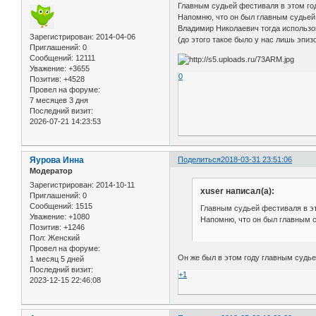
Главным судьей фестиваля в этом г
Напомню, что он был главным судьей 
Владимир Николаевич тогда использов
Зарегистрирован
: 2014-04-06
(до этого такое было у нас лишь эпи
Приглашений:
0
Сообщений:
12111
Уважение:
+3655
0
Позитив:
+4528
Провел на форуме:
7 месяцев 3 дня
Последний визит:
2026-07-21 14:23:53
Яурова Инна
Поделиться
2018-03-31 23:51:06
Модератор
Зарегистрирован
: 2014-10-11
xuser написал(а):
Приглашений:
0
Сообщений:
1515
Главным судьей фестиваля в э
Уважение:
+1080
Напомню, что он был главным с
Позитив:
+1246
Пол:
Женский
Провел на форуме:
Он же был в этом году главным судьей
1 месяц 5 дней
Последний визит:
+1
2023-12-15 22:46:08