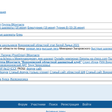
ация
л
Группа ВКонтакте
 шахматы (18 июня)
Блицтурнир (19 июня)
Турнир B (20-26 июня)
ые шахматы
Блиц
и школьников
Воронежский областной этап Белой Ладьи-2021
т области по блицу
первая лига
высшая лига
Мемориал Загоровского
быстрые шахма
 Патиум (PostOrion) ВКонтакте
на lichess к Международному дню шахмат
Онлайн-чемпионат Европы на chess.com
По
уппа ВКонтакте "Воронежский областной шахматный клуб"
Спорт-Игрок
РИА Воро
ововоронежский ДДТ
Труд-Черноземье
Р №13
ICCF
РАЗШ:
форум
сайт
 форум
Cтарый форум (только чтение)
Старый сайт областной ШФ
Старый сайт Ворон
к
Курск
Железногорск
Форум
Участники
Поиск
Регистрация
Войти
Активные темы