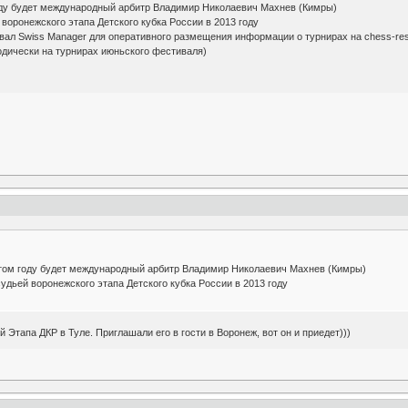
оду будет международный арбитр Владимир Николаевич Махнев (Кимры)
воронежского этапа Детского кубка России в 2013 году
ал Swiss Manager для оперативного размещения информации о турнирах на chess-resu
зодически на турнирах июньского фестиваля)
том году будет международный арбитр Владимир Николаевич Махнев (Кимры)
удьей воронежского этапа Детского кубка России в 2013 году
 Этапа ДКР в Туле. Приглашали его в гости в Воронеж, вот он и приедет)))