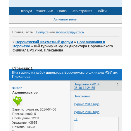
Форум
Участники
Поиск
Регистрация
Войти
Активные темы
Привет, Гость!
Войдите
или
зарегистрируйтесь
.
»
Воронежский шахматный форум
»
Соревнования в
Воронеже
»
III-й турнир на кубок директора Воронежского
филиала РЭУ им. Плеханова
Страница:
1
III-й турнир на кубок директора Воронежского филиала РЭУ им.
Плеханова
Поделиться
2018-
1
xuser
03-16 14:24:55
Администратор
Положение
Турнир 2017 года
Зарегистрирован
: 2014-04-06
Турнир 2016 года
Приглашений:
0
Сообщений:
12111
+1
Уважение:
+3655
Позитив:
+4528