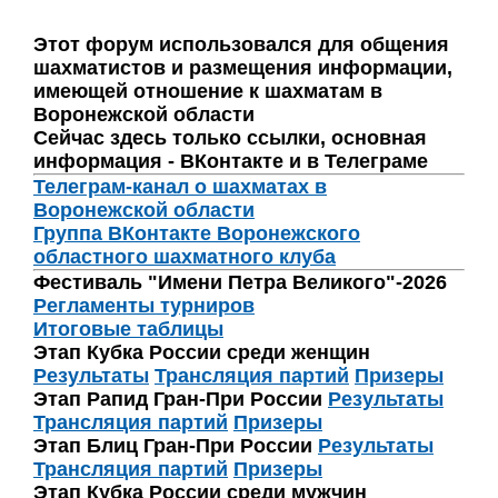
Этот форум использовался для общения
шахматистов и размещения информации,
имеющей отношение к шахматам в
Воронежской области
Сейчас здесь только ссылки, основная
информация - ВКонтакте и в Телеграме
Телеграм-канал о шахматах в
Воронежской области
Группа ВКонтакте Воронежского
областного шахматного клуба
Фестиваль "Имени Петра Великого"-2026
Регламенты турниров
Итоговые таблицы
Этап Кубка России среди женщин
Результаты
Трансляция партий
Призеры
Этап Рапид Гран-При России
Результаты
Трансляция партий
Призеры
Этап Блиц Гран-При России
Результаты
Трансляция партий
Призеры
Этап Кубка России среди мужчин