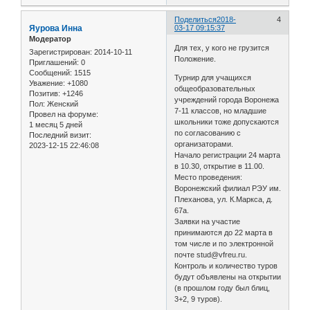
Поделиться
2018-
4
Яурова Инна
03-17 09:15:37
Модератор
Для тех, у кого не грузится
Зарегистрирован
: 2014-10-11
Положение.
Приглашений:
0
Сообщений:
1515
Турнир для учащихся
Уважение:
+1080
общеобразовательных
Позитив:
+1246
учреждений города Воронежа
Пол:
Женский
7-11 классов, но младшие
Провел на форуме:
школьники тоже допускаются
1 месяц 5 дней
по согласованию с
Последний визит:
организаторами.
2023-12-15 22:46:08
Начало регистрации 24 марта
в 10.30, открытие в 11.00.
Место проведения:
Воронежский филиал РЭУ им.
Плеханова, ул. К.Маркса, д.
67а.
Заявки на участие
принимаются до 22 марта в
том числе и по электронной
почте stud@vfreu.ru.
Контроль и количество туров
будут объявлены на открытии
(в прошлом году был блиц,
3+2, 9 туров).