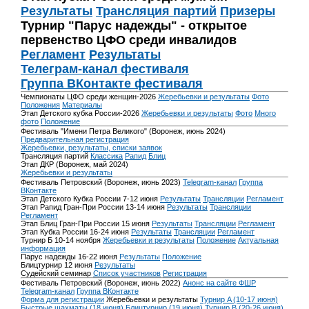
Результаты
Трансляция партий
Призеры
Турнир "Парус надежды" - открытое
первенство ЦФО среди инвалидов
Регламент
Результаты
Телеграм-канал фестиваля
Группа ВКонтакте фестиваля
Чемпионаты ЦФО среди женщин-2026
Жеребьевки и результаты
Фото
Положения
Материалы
Этап Детского кубка России-2026
Жеребьевки и результаты
Фото
Много
фото
Положение
Фестиваль "Имени Петра Великого" (Воронеж, июнь 2024)
Предварительная регистрация
Жеребьевки, результаты, списки заявок
Трансляция партий
Классика
Рапид
Блиц
Этап ДКР (Воронеж, май 2024)
Жеребьевки и результаты
Фестиваль Петровский (Воронеж, июнь 2023)
Telegram-канал
Группа
ВКонтакте
Этап Детского Кубка России 7-12 июня
Результаты
Трансляции
Регламент
Этап Рапид Гран-При России 13-14 июня
Результаты
Трансляции
Регламент
Этап Блиц Гран-При России 15 июня
Результаты
Трансляции
Регламент
Этап Кубка России 16-24 июня
Результаты
Трансляции
Регламент
Турнир Б 10-14 ноября
Жеребьевки и результаты
Положение
Актуальная
информация
Парус надежды 16-22 июня
Результаты
Положение
Блицтурнир 12 июня
Результаты
Судейский семинар
Список участников
Регистрация
Фестиваль Петровский (Воронеж, июнь 2022)
Анонс на сайте ФШР
Telegram-канал
Группа ВКонтакте
Форма для регистрации
Жеребьевки и результаты
Турнир A (10-17 июня)
Быстрые шахматы (18 июня)
Блицтурнир (19 июня)
Турнир B (20-26 июня)