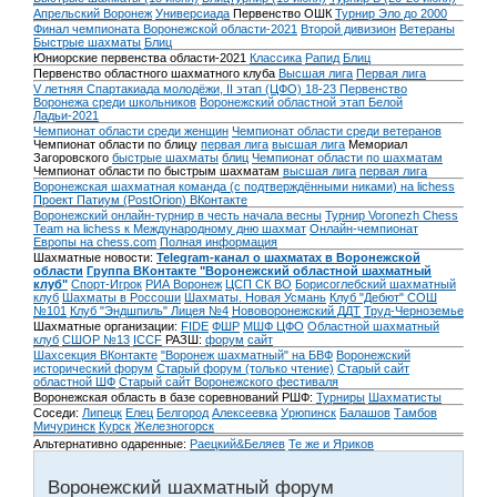
Апрельский Воронеж
Универсиада
Первенство ОШК
Турнир Эло до 2000
Финал чемпионата Воронежской области-2021
Второй дивизион
Ветераны
Быстрые шахматы
Блиц
Юниорские первенства области-2021
Классика
Рапид
Блиц
Первенство областного шахматного клуба
Высшая лига
Первая лига
V летняя Спартакиада молодёжи, II этап (ЦФО) 18-23
Первенство
Воронежа среди школьников
Воронежский областной этап Белой
Ладьи-2021
Чемпионат области среди женщин
Чемпионат области среди ветеранов
Чемпионат области по блицу
первая лига
высшая лига
Мемориал
Загоровского
быстрые шахматы
блиц
Чемпионат области по шахматам
Чемпионат области по быстрым шахматам
высшая лига
первая лига
Воронежская шахматная команда (с подтверждёнными никами) на lichess
Проект Патиум (PostOrion) ВКонтакте
Воронежский онлайн-турнир в честь начала весны
Турнир Voronezh Chess
Team на lichess к Международному дню шахмат
Онлайн-чемпионат
Европы на chess.com
Полная информация
Шахматные новости:
Telegram-канал о шахматах в Воронежской
области
Группа ВКонтакте "Воронежский областной шахматный
клуб"
Спорт-Игрок
РИА Воронеж
ЦСП СК ВО
Борисоглебский шахматный
клуб
Шахматы в Россоши
Шахматы. Новая Усмань
Клуб "Дебют" СОШ
№101
Клуб "Эндшпиль" Лицея №4
Нововоронежский ДДТ
Труд-Черноземье
Шахматные организации:
FIDE
ФШР
МШФ ЦФО
Областной шахматный
клуб
СШОР №13
ICCF
РАЗШ:
форум
сайт
Шахсекция ВКонтакте
"Воронеж шахматный" на БВФ
Воронежский
исторический форум
Cтарый форум (только чтение)
Старый сайт
областной ШФ
Старый сайт Воронежского фестиваля
Воронежская область в базе соревнований РШФ:
Турниры
Шахматисты
Соседи:
Липецк
Елец
Белгород
Алексеевка
Урюпинск
Балашов
Тамбов
Мичуринск
Курск
Железногорск
Альтернативно одаренные:
Раецкий&Беляев
Те же и Яриков
Воронежский шахматный форум