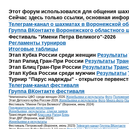
Этот форум использовался для общения шах
Сейчас здесь только ссылки, основная инфор
Телеграм-канал о шахматах в Воронежской о
Группа ВКонтакте Воронежского областного 
Фестиваль "Имени Петра Великого"-2026
Регламенты турниров
Итоговые таблицы
Этап Кубка России среди женщин
Результаты
Этап Рапид Гран-При России
Результаты
Тран
Этап Блиц Гран-При России
Результаты
Транс
Этап Кубка России среди мужчин
Результаты
Турнир "Парус надежды" - открытое первенс
Телеграм-канал фестиваля
Группа ВКонтакте фестиваля
Чемпионаты ЦФО среди женщин-2026
Жеребьевки и результаты
Фото
Положени
Этап Детского кубка России-2026
Жеребьевки и результаты
Фото
Много фото
По
Фестиваль "Имени Петра Великого" (Воронеж, июнь 2024)
Предварительная регистрация
Жеребьевки, результаты, списки заявок
Трансляция партий
Классика
Рапид
Блиц
Этап ДКР (Воронеж, май 2024)
Жеребьевки и результаты
Фестиваль Петровский (Воронеж, июнь 2023)
Telegram-канал
Группа ВКонтакте