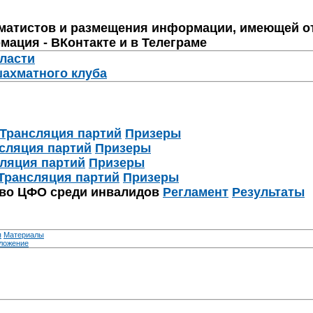
матистов и размещения информации, имеющей о
мация - ВКонтакте и в Телеграме
бласти
шахматного клуба
Трансляция партий
Призеры
сляция партий
Призеры
ляция партий
Призеры
Трансляция партий
Призеры
тво ЦФО среди инвалидов
Регламент
Результаты
я
Материалы
ложение