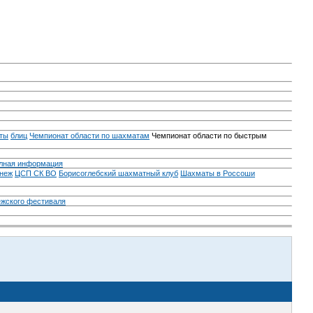
ты
блиц
Чемпионат области по шахматам
Чемпионат области по быстрым
лная информация
неж
ЦСП СК ВО
Борисоглебский шахматный клуб
Шахматы в Россоши
ежского фестиваля