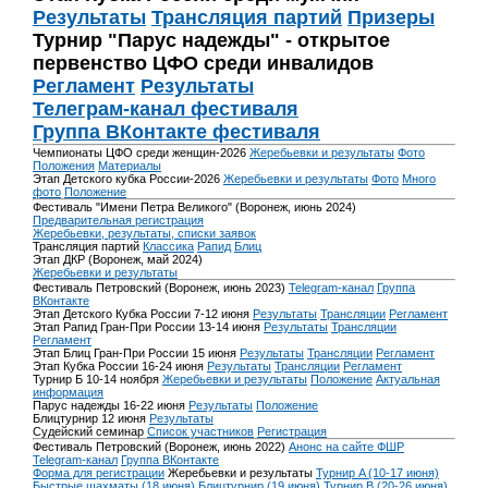
Результаты
Трансляция партий
Призеры
Турнир "Парус надежды" - открытое
первенство ЦФО среди инвалидов
Регламент
Результаты
Телеграм-канал фестиваля
Группа ВКонтакте фестиваля
Чемпионаты ЦФО среди женщин-2026
Жеребьевки и результаты
Фото
Положения
Материалы
Этап Детского кубка России-2026
Жеребьевки и результаты
Фото
Много
фото
Положение
Фестиваль "Имени Петра Великого" (Воронеж, июнь 2024)
Предварительная регистрация
Жеребьевки, результаты, списки заявок
Трансляция партий
Классика
Рапид
Блиц
Этап ДКР (Воронеж, май 2024)
Жеребьевки и результаты
Фестиваль Петровский (Воронеж, июнь 2023)
Telegram-канал
Группа
ВКонтакте
Этап Детского Кубка России 7-12 июня
Результаты
Трансляции
Регламент
Этап Рапид Гран-При России 13-14 июня
Результаты
Трансляции
Регламент
Этап Блиц Гран-При России 15 июня
Результаты
Трансляции
Регламент
Этап Кубка России 16-24 июня
Результаты
Трансляции
Регламент
Турнир Б 10-14 ноября
Жеребьевки и результаты
Положение
Актуальная
информация
Парус надежды 16-22 июня
Результаты
Положение
Блицтурнир 12 июня
Результаты
Судейский семинар
Список участников
Регистрация
Фестиваль Петровский (Воронеж, июнь 2022)
Анонс на сайте ФШР
Telegram-канал
Группа ВКонтакте
Форма для регистрации
Жеребьевки и результаты
Турнир A (10-17 июня)
Быстрые шахматы (18 июня)
Блицтурнир (19 июня)
Турнир B (20-26 июня)