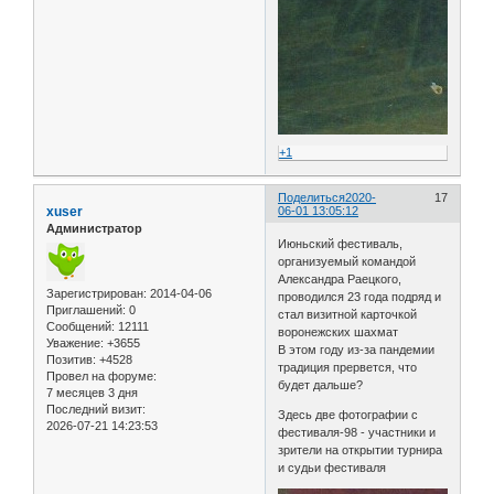
+1
Поделиться
2020-
17
xuser
06-01 13:05:12
Администратор
Июньский фестиваль,
организуемый командой
Александра Раецкого,
Зарегистрирован
: 2014-04-06
проводился 23 года подряд и
Приглашений:
0
стал визитной карточкой
Сообщений:
12111
воронежских шахмат
Уважение:
+3655
В этом году из-за пандемии
Позитив:
+4528
традиция прервется, что
Провел на форуме:
будет дальше?
7 месяцев 3 дня
Последний визит:
Здесь две фотографии с
2026-07-21 14:23:53
фестиваля-98 - участники и
зрители на открытии турнира
и судьи фестиваля