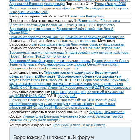
Апрельский Воронеж
Универсиада
Первенство ОШК
Турнир Эло до 2000
Финал чемпионата Воронежской области-2021
Второй дивизион
Ветераны
Быстрые шахматы
Блиц
Юниорские первенства области-2021
Классика
Рапид
Блиц
Первенство областного шахматного клуба
Высшая лига
Первая лига
V летняя Спартакиада молодёжи, II этап (ЦФО) 18-23
Первенство
Воронежа среди школьников
Воронежский областной этап Белой
Ладьи-2021
Чемпионат области среди женщин
Чемпионат области среди ветеранов
Чемпионат области по блицу
первая лига
высшая лига
Мемориал
Загоровского
быстрые шахматы
блиц
Чемпионат области по шахматам
Чемпионат области по быстрым шахматам
высшая лига
первая лига
Воронежская шахматная команда (с подтверждёнными никами) на lichess
Проект Патиум (PostOrion) ВКонтакте
Воронежский онлайн-турнир в честь начала весны
Турнир Voronezh Chess
Team на lichess к Международному дню шахмат
Онлайн-чемпионат
Европы на chess.com
Полная информация
Шахматные новости:
Telegram-канал о шахматах в Воронежской
области
Группа ВКонтакте "Воронежский областной шахматный
клуб"
Спорт-Игрок
РИА Воронеж
ЦСП СК ВО
Борисоглебский шахматный
клуб
Шахматы в Россоши
Шахматы. Новая Усмань
Клуб "Дебют" СОШ
№101
Клуб "Эндшпиль" Лицея №4
Нововоронежский ДДТ
Труд-Черноземье
Шахматные организации:
FIDE
ФШР
МШФ ЦФО
Областной шахматный
клуб
СШОР №13
ICCF
РАЗШ:
форум
сайт
Шахсекция ВКонтакте
"Воронеж шахматный" на БВФ
Воронежский
исторический форум
Cтарый форум (только чтение)
Старый сайт
областной ШФ
Старый сайт Воронежского фестиваля
Воронежская область в базе соревнований РШФ:
Турниры
Шахматисты
Соседи:
Липецк
Елец
Белгород
Алексеевка
Урюпинск
Балашов
Тамбов
Мичуринск
Курск
Железногорск
Альтернативно одаренные:
Раецкий&Беляев
Те же и Яриков
Воронежский шахматный форум