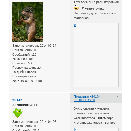
Хотелось бы с расшифровкой
. Я узнал только
Чистякова, двух Кисловых и
Манелиса.
0
Зарегистрирован
: 2014-09-14
Приглашений:
0
Сообщений:
118
Уважение:
+84
Позитив:
+53
Провел на форуме:
18 дней 7 часов
Последний визит:
2023-10-02 00:14:56
Поделиться
2018-
4
xuser
03-10 17:38:50
Администратор
Внизу справа - Алехина,
рядом с ней, по словам
Селиверстова - Штемберг.
Зарегистрирован
: 2014-04-06
Кто девушка слева - вопрос
Приглашений:
0
0
Сообщений:
12111