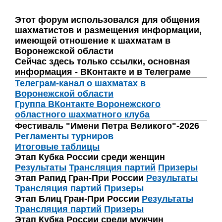
Этот форум использовался для общения
шахматистов и размещения информации,
имеющей отношение к шахматам в
Воронежской области
Сейчас здесь только ссылки, основная
информация - ВКонтакте и в Телеграме
Телеграм-канал о шахматах в
Воронежской области
Группа ВКонтакте Воронежского
областного шахматного клуба
Фестиваль "Имени Петра Великого"-2026
Регламенты турниров
Итоговые таблицы
Этап Кубка России среди женщин
Результаты
Трансляция партий
Призеры
Этап Рапид Гран-При России
Результаты
Трансляция партий
Призеры
Этап Блиц Гран-При России
Результаты
Трансляция партий
Призеры
Этап Кубка России среди мужчин