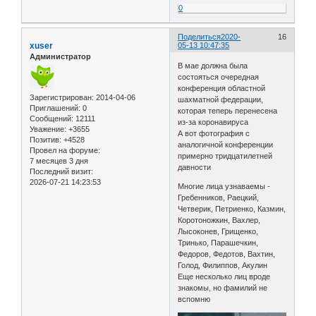
0
Поделиться
2020-
16
xuser
05-13 10:47:35
Администратор
В мае должна была
состояться очередная
конференция областной
Зарегистрирован
: 2014-04-06
шахматной федерации,
Приглашений:
0
которая теперь перенесена
Сообщений:
12111
из-за коронавируса
Уважение:
+3655
А вот фотография с
Позитив:
+4528
аналогичной конференции
Провел на форуме:
примерно тридцатилетней
7 месяцев 3 дня
давности
Последний визит:
2026-07-21 14:23:53
Многие лица узнаваемы -
Гребенников, Раецкий,
Четверик, Петриенко, Казмин,
Коротоножкин, Вахлер,
Лысоконев, Грищенко,
Тринько, Парашечкин,
Федоров, Федотов, Вахтин,
Голод, Филиппов, Акулин
Еще несколько лиц вроде
знакомы, но фамилий не
вспомню