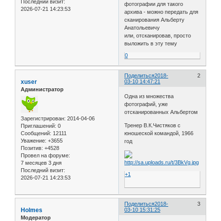
Последний визит:
фотографии для такого
2026-07-21 14:23:53
архива - можно передать для
сканирования Альберту
Анатольевичу
или, отсканировав, просто
выложить в эту тему
0
Поделиться
2018-
2
xuser
03-10 14:47:21
Администратор
Одна из множества
фотографий, уже
отсканированных Альбертом
Зарегистрирован
: 2014-04-06
Тренер В.К.Чистяков с
Приглашений:
0
Сообщений:
12111
юношеской командой, 1966
Уважение:
+3655
год
Позитив:
+4528
Провел на форуме:
7 месяцев 3 дня
Последний визит:
+1
2026-07-21 14:23:53
Поделиться
2018-
3
Holmes
03-10 15:31:25
Модератор