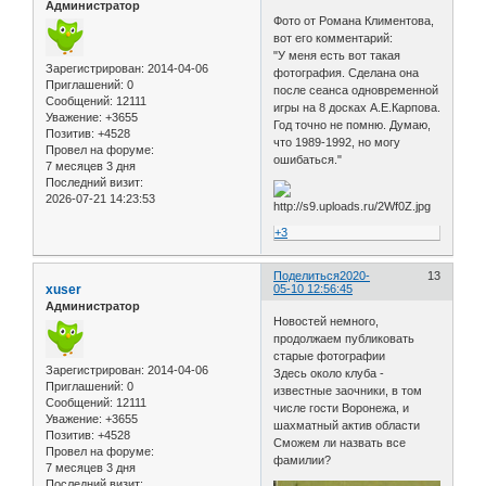
Администратор
Фото от Романа Климентова,
вот его комментарий:
"У меня есть вот такая
Зарегистрирован
: 2014-04-06
фотография. Сделана она
Приглашений:
0
после сеанса одновременной
Сообщений:
12111
игры на 8 досках А.Е.Карпова.
Уважение:
+3655
Год точно не помню. Думаю,
Позитив:
+4528
что 1989-1992, но могу
Провел на форуме:
ошибаться."
7 месяцев 3 дня
Последний визит:
2026-07-21 14:23:53
+3
Поделиться
2020-
13
xuser
05-10 12:56:45
Администратор
Новостей немного,
продолжаем публиковать
старые фотографии
Зарегистрирован
: 2014-04-06
Здесь около клуба -
Приглашений:
0
известные заочники, в том
Сообщений:
12111
числе гости Воронежа, и
Уважение:
+3655
шахматный актив области
Позитив:
+4528
Сможем ли назвать все
Провел на форуме:
фамилии?
7 месяцев 3 дня
Последний визит: