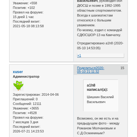
Васильевич
, руководил обл
Уважение:
+558
ДЮСШ и позже в 1992-1995
Позитив:
+102
областным спорткомитетом.
Провел на форуме:
Всегда к шахматистам
15 дней 1 час
относился с большим
Последний визит:
уважением.
2021-05-18 08:13:58
По-моему, ездил с командой
СДЮСШОР-13 на Камчатку.
Отредактировано a1h8 (2020-
05-10 14:53:05)
+1
Поделиться
2020-
15
xuser
05-10 21:11:32
Администратор
a1h8
написал(а):
Зарегистрирован
: 2014-04-06
Шишкин Василий
Приглашений:
0
Васильевич
Сообщений:
12111
Уважение:
+3655
Позитив:
+4528
Провел на форуме:
Возможно, он же есть и на
7 месяцев 3 дня
предыдущем фото - между
Последний визит:
Романом Молчановым и
2026-07-21 14:23:53
С.Д.Осмининым?