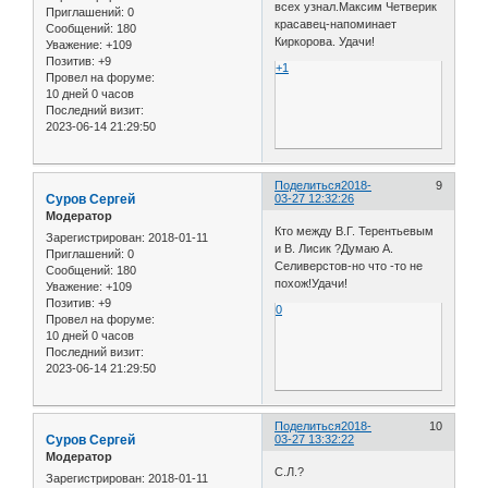
всех узнал.Максим Четверик
Приглашений:
0
красавец-напоминает
Сообщений:
180
Киркорова. Удачи!
Уважение:
+109
Позитив:
+9
+1
Провел на форуме:
10 дней 0 часов
Последний визит:
2023-06-14 21:29:50
Поделиться
2018-
9
Cуров Сергей
03-27 12:32:26
Модератор
Кто между В.Г. Терентьевым
Зарегистрирован
: 2018-01-11
и В. Лисик ?Думаю А.
Приглашений:
0
Селиверстов-но что -то не
Сообщений:
180
похож!Удачи!
Уважение:
+109
Позитив:
+9
0
Провел на форуме:
10 дней 0 часов
Последний визит:
2023-06-14 21:29:50
Поделиться
2018-
10
Cуров Сергей
03-27 13:32:22
Модератор
С.Л.?
Зарегистрирован
: 2018-01-11