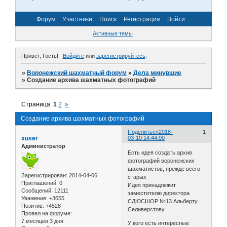
Форум
Участники
Поиск
Регистрация
Войти
Активные темы
Привет, Гость!
Войдите
или
зарегистрируйтесь
.
»
Воронежский шахматный форум
»
Дела минувшие
»
Создание архива шахматных фотографий
Страница:
1
2
»
Создание архива шахматных фотографий
Поделиться
2018-
1
xuser
03-10 14:44:00
Администратор
Есть идея создать архив
фотографий воронежских
шахматистов, прежде всего
Зарегистрирован
: 2014-04-06
старых
Приглашений:
0
Идея принадлежит
Сообщений:
12111
заместителю директора
Уважение:
+3655
СДЮСШОР №13 Альберту
Позитив:
+4528
Селиверстову
Провел на форуме:
7 месяцев 3 дня
У кого есть интересные