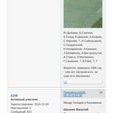
Ю.Дубовик, Б.Сергеев,
Б.Голод, В.Шишкин, А.Казмин,
С.Королёв, ?, И.Сабельников,
С.Гродзенский,
Н.Илларионов, А.Калинин,
Л.Белавенец, А.Вострокнутов,
А.Стреха, Л.Матвиенко,
Г.Санакоев, ?, В.Раев, ?, ?
Вероятно, примерно 1995 год
- уже нет Загоровского, но
еще есть Матвиенко
+1
Поделиться
2020-
14
a1h8
05-10 14:52:38
Активный участник
Между Голодом и Казьминым
Зарегистрирован
: 2014-12-04
Приглашений:
0
Шишкин Василий
Сообщений:
823