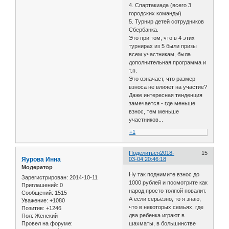
4. Спартакиада (всего 3
городских команды)
5. Турнир детей сотрудников
Сбербанка.
Это при том, что в 4 этих
турнирах из 5 были призы
всем участникам, была
дополнительная программа и
т.п.
Это означает, что размер
взноса не влияет на участие?
Даже интересная тенденция
замечается - где меньше
взнос, тем меньше
участников...
+1
Поделиться
2018-
15
Яурова Инна
03-04 20:46:18
Модератор
Ну так поднимите взнос до
Зарегистрирован
: 2014-10-11
1000 рублей и посмотрите как
Приглашений:
0
народ просто толпой повалит.
Сообщений:
1515
А если серьёзно, то я знаю,
Уважение:
+1080
что в некоторых семьях, где
Позитив:
+1246
два ребенка играют в
Пол:
Женский
Провел на форуме:
шахматы, в большинстве