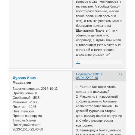
взносов может мотивировать
на участие. А вообще блиц -
просто развлечение, и если
взнос велик (или времени
нет), с тем же успехом можно
бесплатно поиграть на
Шахматной Планете (что я
обычно и делаю) или,
например, сыграть блицматч
с товарищем (это может быть
полезней с точки зрения
шахматного развития)
+1
Поделиться
2018-
17
Яурова Инна
03-04 22:22:10
Модератор
1. Ехать в Костенки чтобы
Зарегистрирован
: 2014-10-11
поиграть в шахматы?
Приглашений:
0
2. Максимир (т.н.взрослый)
Сообщений:
1515
собрал довольно большое
Уважение:
+1080
количество участников. Но
Позитив:
+1246
детский турнир на второй
Пол:
Женский
Провел на форуме:
день накладывался на турнир
1 месяц 5 дней
в Клубе с классическим
Последний визит:
контролем.
2023-12-15 22:46:08
3. Кванториум был в дневное
время в будний день, да еще