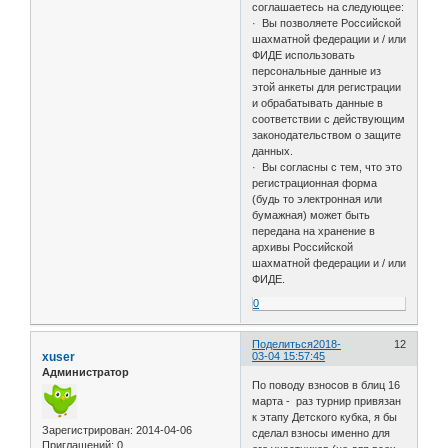
соглашаетесь на следующее:
· Вы позволяете Российской
шахматной федерации и / или
ФИДЕ использовать
персональные данные из
этой анкеты для регистрации
и обрабатывать данные в
соответствии с действующим
законодательством о защите
данных.
· Вы согласны с тем, что это
регистрационная форма
(будь то электронная или
бумажная) может быть
передана на хранение в
архивы Российской
шахматной федерации и / или
ФИДЕ.
0
Поделиться
2018-
12
xuser
03-04 15:57:45
Администратор
По поводу взносов в блиц 16
марта - раз турнир привязан
к этапу Детского кубка, я бы
Зарегистрирован
: 2014-04-06
сделал взносы именно для
Приглашений:
0