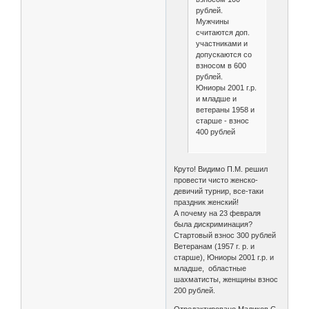
рублей.
Мужчины
считаются доп.
участниками и
допускаются со
взносом в 600
рублей.
Юниоры 2001 г.р.
и младше и
ветераны 1958 и
старше - взнос
400 рублей
Круто! Видимо П.М. решил
провести чисто женско-
девичий турнир, все-таки
праздник женский!
А почему на 23 февраля
была дискриминация?
Стартовый взнос 300 рублей
Ветеранам (1957 г. р. и
старше), Юниоры 2001 г.р. и
младше, областные
шахматисты, женщины взнос
200 рублей.