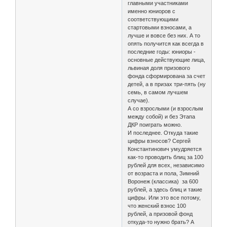
главными участниками
именно юниоров с
соответствующими
стартовыми взносами, а
лучше и вовсе без них. А то
опять получится как всегда в
последние годы: юниоры -
основные действующие лица,
львиная доля призового
фонда сформирована за счет
детей, а в призах три-пять (ну
семь, в самом лучшем
случае).
А со взрослыми (и взрослым
между собой) и без Этапа
ДКР поиграть можно.
И последнее. Откуда такие
цифры взносов? Сергей
Константинович умудряется
как-то проводить блиц за 100
рублей для всех, независимо
от возраста и пола, Зимний
Воронеж (классика) за 600
рублей, а здесь блиц и такие
цифры. Или это все потому,
что женский взнос 100
рублей, а призовой фонд
откуда-то нужно брать? А