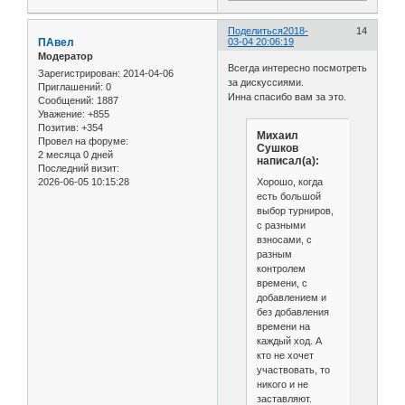
Поделиться
2018-
14
ПАвел
03-04 20:06:19
Модератор
Всегда интересно посмотреть
Зарегистрирован
: 2014-04-06
за дискуссиями.
Приглашений:
0
Инна спасибо вам за это.
Сообщений:
1887
Уважение:
+855
Позитив:
+354
Михаил
Провел на форуме:
Сушков
2 месяца 0 дней
написал(а):
Последний визит:
Хорошо, когда
2026-06-05 10:15:28
есть большой
выбор турниров,
с разными
взносами, с
разным
контролем
времени, с
добавлением и
без добавления
времени на
каждый ход. А
кто не хочет
участвовать, то
никого и не
заставляют.