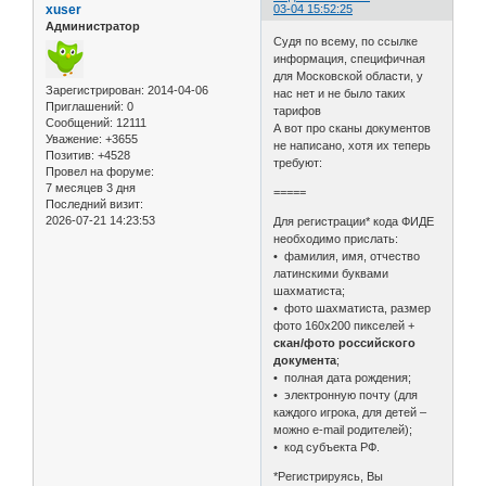
xuser
03-04 15:52:25
Администратор
Судя по всему, по ссылке
информация, специфичная
для Московской области, у
Зарегистрирован
: 2014-04-06
нас нет и не было таких
Приглашений:
0
тарифов
Сообщений:
12111
А вот про сканы документов
Уважение:
+3655
не написано, хотя их теперь
Позитив:
+4528
требуют:
Провел на форуме:
7 месяцев 3 дня
=====
Последний визит:
2026-07-21 14:23:53
Для регистрации* кода ФИДЕ
необходимо прислать:
• фамилия, имя, отчество
латинскими буквами
шахматиста;
• фото шахматиста, размер
фото 160х200 пикселей +
скан/фото российского
документа
;
• полная дата рождения;
• электронную почту (для
каждого игрока, для детей –
можно e-mail родителей);
• код субъекта РФ.
*Регистрируясь, Вы