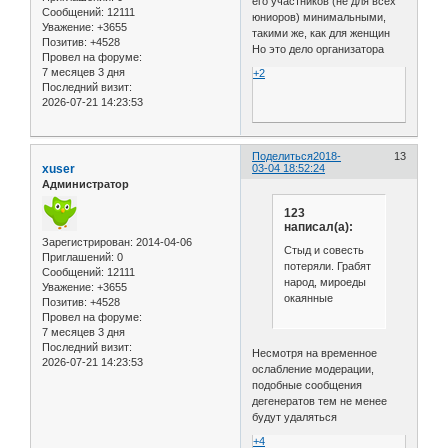
его участников (не для всех
Сообщений:
12111
юниоров) минимальными,
Уважение:
+3655
такими же, как для женщин
Позитив:
+4528
Но это дело организатора
Провел на форуме:
7 месяцев 3 дня
+2
Последний визит:
2026-07-21 14:23:53
Поделиться
2018-
13
xuser
03-04 18:52:24
Администратор
123
написал(а):
Зарегистрирован
: 2014-04-06
Стыд и совесть
Приглашений:
0
потеряли. Грабят
Сообщений:
12111
народ, мироеды
Уважение:
+3655
окаянные
Позитив:
+4528
Провел на форуме:
7 месяцев 3 дня
Последний визит:
Несмотря на временное
2026-07-21 14:23:53
ослабление модерации,
подобные сообщения
дегенератов тем не менее
будут удаляться
+4