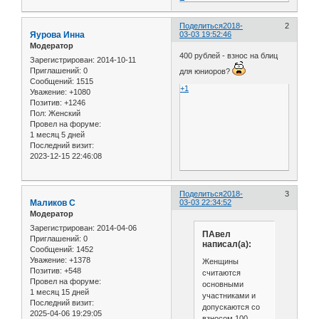
Поделиться
2018-
2
Яурова Инна
03-03 19:52:46
Модератор
400 рублей - взнос на блиц
Зарегистрирован
: 2014-10-11
Приглашений:
0
для юниоров?
Сообщений:
1515
+1
Уважение:
+1080
Позитив:
+1246
Пол:
Женский
Провел на форуме:
1 месяц 5 дней
Последний визит:
2023-12-15 22:46:08
Поделиться
2018-
3
Маликов С
03-03 22:34:52
Модератор
Зарегистрирован
: 2014-04-06
ПАвел
Приглашений:
0
написал(а):
Сообщений:
1452
Уважение:
+1378
Женщины
Позитив:
+548
считаются
Провел на форуме:
основными
1 месяц 15 дней
участниками и
Последний визит:
допускаются со
2025-04-06 19:29:05
взносом 100