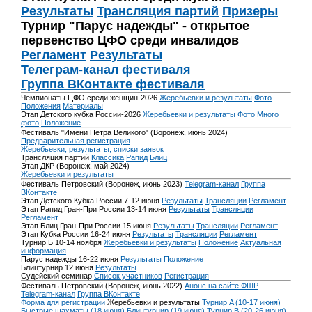
Результаты
Трансляция партий
Призеры
Турнир "Парус надежды" - открытое
первенство ЦФО среди инвалидов
Регламент
Результаты
Телеграм-канал фестиваля
Группа ВКонтакте фестиваля
Чемпионаты ЦФО среди женщин-2026
Жеребьевки и результаты
Фото
Положения
Материалы
Этап Детского кубка России-2026
Жеребьевки и результаты
Фото
Много
фото
Положение
Фестиваль "Имени Петра Великого" (Воронеж, июнь 2024)
Предварительная регистрация
Жеребьевки, результаты, списки заявок
Трансляция партий
Классика
Рапид
Блиц
Этап ДКР (Воронеж, май 2024)
Жеребьевки и результаты
Фестиваль Петровский (Воронеж, июнь 2023)
Telegram-канал
Группа
ВКонтакте
Этап Детского Кубка России 7-12 июня
Результаты
Трансляции
Регламент
Этап Рапид Гран-При России 13-14 июня
Результаты
Трансляции
Регламент
Этап Блиц Гран-При России 15 июня
Результаты
Трансляции
Регламент
Этап Кубка России 16-24 июня
Результаты
Трансляции
Регламент
Турнир Б 10-14 ноября
Жеребьевки и результаты
Положение
Актуальная
информация
Парус надежды 16-22 июня
Результаты
Положение
Блицтурнир 12 июня
Результаты
Судейский семинар
Список участников
Регистрация
Фестиваль Петровский (Воронеж, июнь 2022)
Анонс на сайте ФШР
Telegram-канал
Группа ВКонтакте
Форма для регистрации
Жеребьевки и результаты
Турнир A (10-17 июня)
Быстрые шахматы (18 июня)
Блицтурнир (19 июня)
Турнир B (20-26 июня)