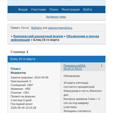
Форум
Участники
Поиск
Регистрация
Войти
Активные темы
Привет, Гость!
Войдите
или
зарегистрируйтесь
.
»
Воронежский шахматный форум
»
Объявления и прочая
информация
»
Блиц 16-го марта
Страница:
1
Блиц 16-го марта
Поделиться
2018-
1
ПАвел
03-03 17:50:21
Модератор
Объявление
Зарегистрирован
: 2014-04-06
Приглашений:
0
16 марта (пятница)
Сообщений:
1887
состоится праздничный
Уважение:
+855
блицтурнир в честь Женского
Позитив:
+354
дня.
Провел на форуме:
Контроль времени 3 мин + 2
2 месяца 0 дней
сек на ход каждому
Последний визит:
участнику.
2026-06-05 10:15:28
Женщины считаются