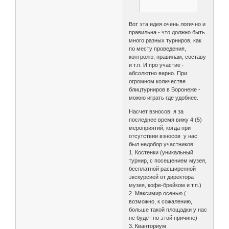
Вот эта идея очень логично и
правильна - что должно быть
много разных турниров, как
по месту проведения,
контролю, правилам, составу
и т.п. И про участие -
абсолютно верно. При
огромном количестве
блицтурниров в Воронеже -
можно играть где удобнее.
Насчет взносов, я за
последнее время вижу 4 (5)
мероприятий, когда при
отсутствии взносов у нас
был недобор участников:
1. Костенки (уникальный
турнир, с посещением музея,
бесплатной расширенной
экскурсией от директора
музея, кофе-брейком и т.п.)
2. Максимир осенью (
возможно, к сожалению,
больше такой площадки у нас
не будет по этой причине)
3. Кванториум