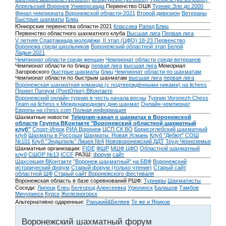
Апрельский Воронеж
Универсиада
Первенство ОШК
Турнир Эло до 2000
Финал чемпионата Воронежской области-2021
Второй дивизион
Ветераны
Быстрые шахматы
Блиц
Юниорские первенства области-2021
Классика
Рапид
Блиц
Первенство областного шахматного клуба
Высшая лига
Первая лига
V летняя Спартакиада молодёжи, II этап (ЦФО) 18-23
Первенство
Воронежа среди школьников
Воронежский областной этап Белой
Ладьи-2021
Чемпионат области среди женщин
Чемпионат области среди ветеранов
Чемпионат области по блицу
первая лига
высшая лига
Мемориал
Загоровского
быстрые шахматы
блиц
Чемпионат области по шахматам
Чемпионат области по быстрым шахматам
высшая лига
первая лига
Воронежская шахматная команда (с подтверждёнными никами) на lichess
Проект Патиум (PostOrion) ВКонтакте
Воронежский онлайн-турнир в честь начала весны
Турнир Voronezh Chess
Team на lichess к Международному дню шахмат
Онлайн-чемпионат
Европы на chess.com
Полная информация
Шахматные новости:
Telegram-канал о шахматах в Воронежской
области
Группа ВКонтакте "Воронежский областной шахматный
клуб"
Спорт-Игрок
РИА Воронеж
ЦСП СК ВО
Борисоглебский шахматный
клуб
Шахматы в Россоши
Шахматы. Новая Усмань
Клуб "Дебют" СОШ
№101
Клуб "Эндшпиль" Лицея №4
Нововоронежский ДДТ
Труд-Черноземье
Шахматные организации:
FIDE
ФШР
МШФ ЦФО
Областной шахматный
клуб
СШОР №13
ICCF
РАЗШ:
форум
сайт
Шахсекция ВКонтакте
"Воронеж шахматный" на БВФ
Воронежский
исторический форум
Cтарый форум (только чтение)
Старый сайт
областной ШФ
Старый сайт Воронежского фестиваля
Воронежская область в базе соревнований РШФ:
Турниры
Шахматисты
Соседи:
Липецк
Елец
Белгород
Алексеевка
Урюпинск
Балашов
Тамбов
Мичуринск
Курск
Железногорск
Альтернативно одаренные:
Раецкий&Беляев
Те же и Яриков
Воронежский шахматный форум