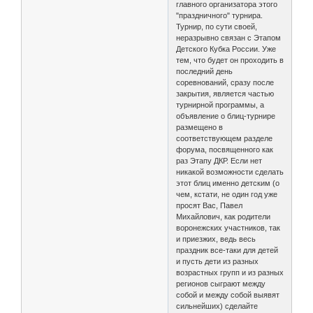
главного организатора этого
"праздничного" турнира.
Турнир, по сути своей,
неразрывно связан с Этапом
Детского Кубка России. Уже
тем, что будет он проходить в
последний день
соревнований, сразу после
закрытия, является частью
турнирной программы, а
объявление о блиц-турнире
размещено в
соответствующем разделе
форума, посвященного как
раз Этапу ДКР. Если нет
никакой возможности сделать
этот блиц именно детским (о
чем, кстати, не один год уже
просят Вас, Павел
Михайлович, как родители
воронежских участников, так
и приезжих, ведь весь
праздник все-таки для детей
и пусть дети из разных
возрастных групп и из разных
регионов сыграют между
собой и между собой выявят
сильнейших) сделайте