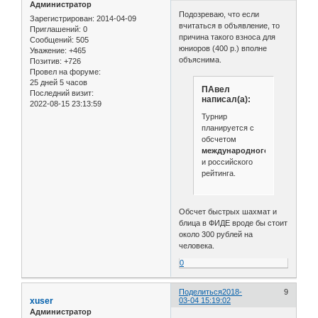
Администратор
Подозреваю, что если
Зарегистрирован
: 2014-04-09
вчитаться в объявление, то
Приглашений:
0
причина такого взноса для
Сообщений:
505
юниоров (400 р.) вполне
Уважение:
+465
объяснима.
Позитив:
+726
Провел на форуме:
25 дней 5 часов
ПАвел
Последний визит:
написал(а):
2022-08-15 23:13:59
Турнир
планируется с
обсчетом
международного
и российского
рейтинга.
Обсчет быстрых шахмат и
блица в ФИДЕ вроде бы стоит
около 300 рублей на
человека.
0
Поделиться
2018-
9
xuser
03-04 15:19:02
Администратор