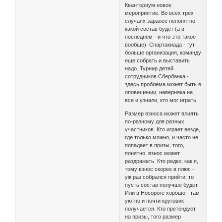
Кванториум новое
мероприятие. Во всех трех
случаях заранее непонятно,
какой состав будет (а в
последнем - и что это такое
вообще). Спартакиада - тут
больше организация, команду
еще собрать и выставить
надо. Турнир детей
сотрудников Сбербанка -
здесь проблема может быть в
оповещении, наверняка не
все и узнали, кто мог играть.
Размер взноса может влиять
по-разному для разных
участников. Кто играет везде,
где только можно, и часто не
попадает в призы, того,
понятно, взнос может
раздражать. Кто редко, как я,
тому взнос скорее в плюс -
уж раз собрался прийти, то
пусть состав получше будет.
Или в Носороге хорошо - там
уютно и почти круговик
получается. Кто претендует
на призы, того размер