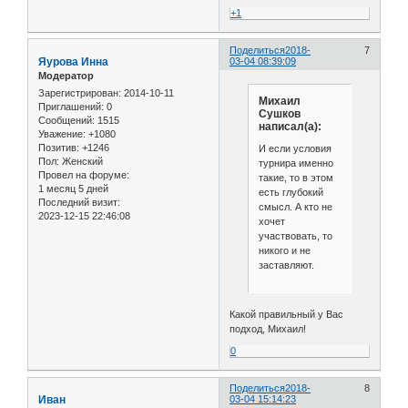
+1
Поделиться
2018-
7
Яурова Инна
03-04 08:39:09
Модератор
Зарегистрирован
: 2014-10-11
Михаил
Приглашений:
0
Сушков
Сообщений:
1515
написал(а):
Уважение:
+1080
Позитив:
+1246
И если условия
Пол:
Женский
турнира именно
Провел на форуме:
такие, то в этом
1 месяц 5 дней
есть глубокий
Последний визит:
смысл. А кто не
2023-12-15 22:46:08
хочет
участвовать, то
никого и не
заставляют.
Какой правильный у Вас
подход, Михаил!
0
Поделиться
2018-
8
Иван
03-04 15:14:23