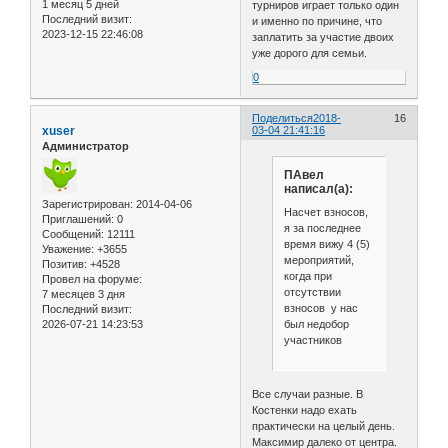
1 месяц 5 дней
турниров играет только один
Последний визит:
и именно по причине, что
2023-12-15 22:46:08
заплатить за участие двоих
уже дорого для семьи.
0
Поделиться
2018-
16
xuser
03-04 21:41:16
Администратор
ПАвел
написал(а):
Зарегистрирован
: 2014-04-06
Насчет взносов,
Приглашений:
0
я за последнее
Сообщений:
12111
время вижу 4 (5)
Уважение:
+3655
мероприятий,
Позитив:
+4528
когда при
Провел на форуме:
отсутствии
7 месяцев 3 дня
взносов у нас
Последний визит:
был недобор
2026-07-21 14:23:53
участников
Все случаи разные. В
Костенки надо ехать
практически на целый день.
Максимир далеко от центра.