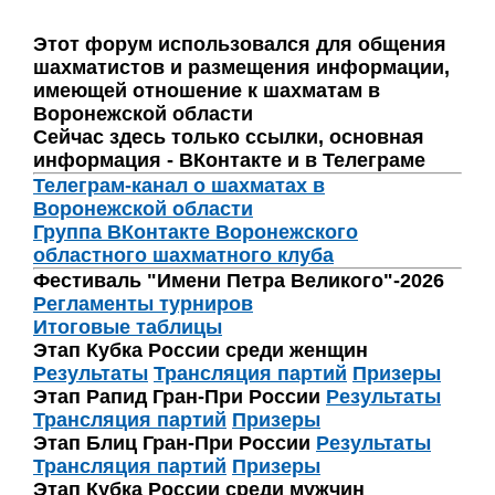
Этот форум использовался для общения
шахматистов и размещения информации,
имеющей отношение к шахматам в
Воронежской области
Сейчас здесь только ссылки, основная
информация - ВКонтакте и в Телеграме
Телеграм-канал о шахматах в
Воронежской области
Группа ВКонтакте Воронежского
областного шахматного клуба
Фестиваль "Имени Петра Великого"-2026
Регламенты турниров
Итоговые таблицы
Этап Кубка России среди женщин
Результаты
Трансляция партий
Призеры
Этап Рапид Гран-При России
Результаты
Трансляция партий
Призеры
Этап Блиц Гран-При России
Результаты
Трансляция партий
Призеры
Этап Кубка России среди мужчин