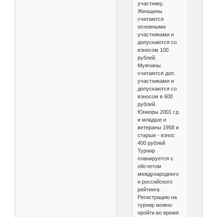
участнику.
Женщины
считаются
основными
участниками и
допускаются со
взносом 100
рублей.
Мужчины
считаются доп.
участниками и
допускаются со
взносом в 600
рублей.
Юниоры 2001 г.р.
и младше и
ветераны 1958 и
старше - взнос
400 рублей
Турнир
планируется с
обсчетом
международного
и российского
рейтинга.
Регистрацию на
турнир можно
пройти во время