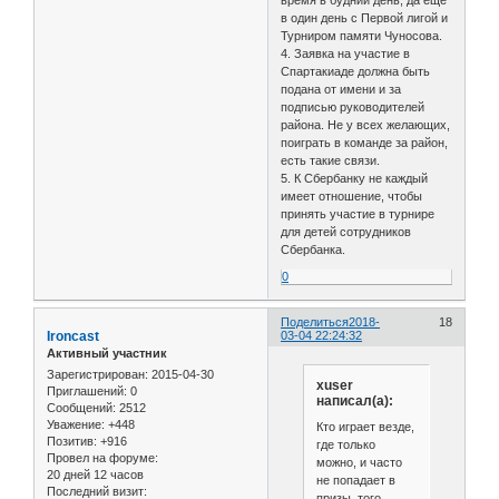
в один день с Первой лигой и
Турниром памяти Чуносова.
4. Заявка на участие в
Спартакиаде должна быть
подана от имени и за
подписью руководителей
района. Не у всех желающих,
поиграть в команде за район,
есть такие связи.
5. К Сбербанку не каждый
имеет отношение, чтобы
принять участие в турнире
для детей сотрудников
Сбербанка.
0
Поделиться
2018-
18
Ironcast
03-04 22:24:32
Активный участник
Зарегистрирован
: 2015-04-30
xuser
Приглашений:
0
написал(а):
Сообщений:
2512
Уважение:
+448
Кто играет везде,
Позитив:
+916
где только
Провел на форуме:
можно, и часто
20 дней 12 часов
не попадает в
Последний визит:
призы, того,