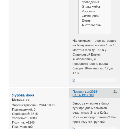
проведения
Этапа Кубка
России у
Сизинцевой
Елены
Анатольевны.
Напоминаю, что регистрацию
на блиц можно пройти 15 и 16
марта с 9.30 до 14.00 у
Сизинцевой Елены
Анатольевны, и
непосредственно перед
блицем 16-го марта с 17 до
17.30.
0
Поделиться
2018-
21
Яурова Инна
03-14 19:50:00
Модератор
Взнос за участие в блиц-
Зарегистрирован
: 2014-10-11
турнире для мальчиков -
Приглашений:
0
участников Этапа Кубка
Сообщений:
1515
России не будет снижен? По-
Уважение:
+1080
прежнему 400 рублей?
Позитив:
+1246
Пол:
Женский
0