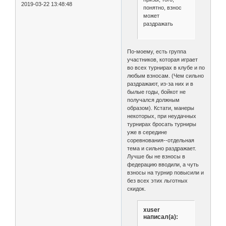
2019-03-22 13:48:48
понятно, взнос
может
раздражать
По-моему, есть группа
участников, которая играет
во всех турнирах в клубе и по
любым взносам. (Чем сильно
раздражают, из-за них и в
былые годы, бойкот не
получался должным
образом). Кстати, манеры
некоторых, при неудачных
турнирах бросать турниры
уже в середине
соревнования--отдельная
тема и сильно раздражает.
Лучше бы не взносы в
федерацию вводили, а чуть
взносы на турнир повысили и
без всех этих льготных
скидок.
xuser
написал(а):