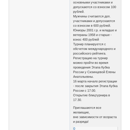
основными участниками и
допускаются со взносом 100
рублей.
Мужчины считаются доп.
участниками и допускаются
со взносом в 600 рублей.
Юниоры 2001 г.р. и младше и
ветераны 1958 и старше -
взнос 400 рублей
Турнир планируется с
обсчетом международного и
российского рейтинга.
Регистрацию на турнир
можно пройти во время
проведения Этапа Кубка
России у Сизинцевой Елены
Анатольевны.
16 марта начало регистрации
- после закрытия Этапа Кубка
России с 17.00.
Открытие блицтурнира в
17.30.
Приглашаются все
желающие,
вне зависимости от возраста
и разряда!
0