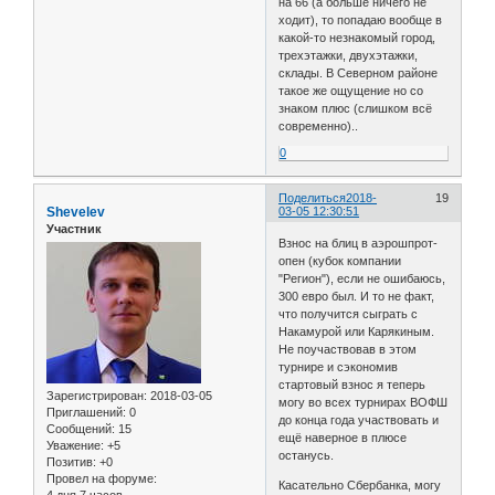
на 66 (а больше ничего не
ходит), то попадаю вообще в
какой-то незнакомый город,
трехэтажки, двухэтажки,
склады. В Северном районе
такое же ощущение но со
знаком плюс (слишком всё
современно)..
0
Поделиться
2018-
19
Shevelev
03-05 12:30:51
Участник
Взнос на блиц в аэрошпрот-
опен (кубок компании
"Регион"), если не ошибаюсь,
300 евро был. И то не факт,
что получится сыграть с
Накамурой или Карякиным.
Не поучаствовав в этом
турнире и сэкономив
стартовый взнос я теперь
Зарегистрирован
: 2018-03-05
могу во всех турнирах ВОФШ
Приглашений:
0
до конца года участвовать и
Сообщений:
15
ещё наверное в плюсе
Уважение:
+5
останусь.
Позитив:
+0
Провел на форуме:
Касательно Сбербанка, могу