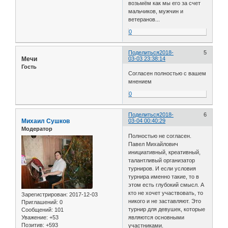
возьмём как мы его за счет
мальчиков, мужчин и
ветеранов...
0
Поделиться
2018-
5
Мечи
03-03 23:38:14
Гость
Согласен полностью с вашем
мнением
0
Поделиться
2018-
6
Михаил Сушков
03-04 00:40:29
Модератор
Полностью не согласен.
Павел Михайлович
инициативный, креативный,
талантливый организатор
турниров. И если условия
турнира именно такие, то в
этом есть глубокий смысл. А
кто не хочет участвовать, то
Зарегистрирован
: 2017-12-03
никого и не заставляют. Это
Приглашений:
0
турнир для девушек, которые
Сообщений:
101
Уважение:
+53
являются основными
Позитив:
+593
участниками.