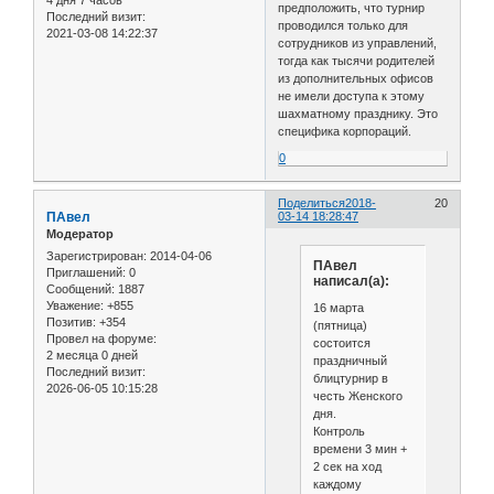
4 дня 7 часов
предположить, что турнир
Последний визит:
проводился только для
2021-03-08 14:22:37
сотрудников из управлений,
тогда как тысячи родителей
из дополнительных офисов
не имели доступа к этому
шахматному празднику. Это
специфика корпораций.
0
Поделиться
2018-
20
ПАвел
03-14 18:28:47
Модератор
Зарегистрирован
: 2014-04-06
ПАвел
Приглашений:
0
написал(а):
Сообщений:
1887
Уважение:
+855
16 марта
Позитив:
+354
(пятница)
Провел на форуме:
состоится
2 месяца 0 дней
праздничный
Последний визит:
блицтурнир в
2026-06-05 10:15:28
честь Женского
дня.
Контроль
времени 3 мин +
2 сек на ход
каждому