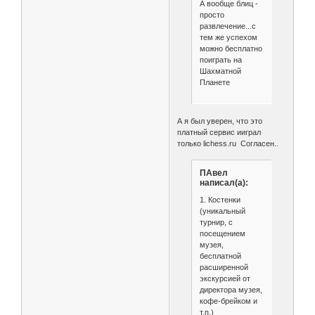
А вообще блиц -
просто
развлечение...с
тем же успехом
можно бесплатно
поиграть на
Шахматной
Планете
А я был уверен, что это
платный сервис ииграл
только lichess.ru Согласен..
ПАвел
написал(а):
1. Костенки
(уникальный
турнир, с
посещением
музея,
бесплатной
расширенной
экскурсией от
директора музея,
кофе-брейком и
т.п.)