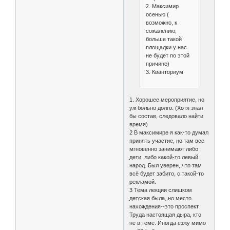
2. Максимир
осенью (
возможно, к
сожалению,
больше такой
площадки у нас
не будет по этой
причине)
3. Кванториум
1. Хорошее мероприятие, но
уж больно долго. (Хотя знал
бы состав, следовало найти
время)
2 В максимире я как-то думал
принять участие, но там все
мгновенно занимают либо
дети, либо какой-то левый
народ. Был уверен, что там
всё будет забито, с такой-то
рекламой.
3 Тема лекции слишком
детская была, но место
нахождения--это проспект
Труда настоящая дыра, кто
не в теме. Иногда езжу мимо