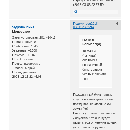
Отредактировано Маликов С
(2018-03-03 22:37:59)
+2
Поделиться
2018-
4
Яурова Инна
03-03 23:35:44
Модератор
Зарегистрирован
: 2014-10-11
ПАвел
Приглашений:
0
написал(а):
Сообщений:
1515
Уважение:
+1080
16 марта
Позитив:
+1246
(пятница)
Пол:
Женский
состоится
Провел на форуме:
праздничный
1 месяц 5 дней
блицтурнир в
Последний визит:
честь Женского
2023-12-15 22:46:08
дня
Праздничный блиц-турнир
спустя восемь дней после
праздника, не смешно ли
звучит?)))
Выскажу только своё мнение.
Допускаю, что оно будет
отличаться от мнения других
участников форума и