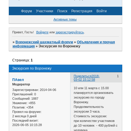
Форум
Участники
Поиск
Регистрация
Войти
Активные темы
Привет, Гость!
Войдите
или
зарегистрируйтесь
.
»
Воронежский шахматный форум
»
Объявления и прочая
информация
»
Экскурсия по Воронежу
Страница:
1
Экскурсия по Воронежу
Поделиться
2018-
1
ПАвел
03-02 15:12:58
Модератор
10 или 11 марта с 15.00
Зарегистрирован
: 2014-04-06
планируется организовать
Приглашений:
0
экскурсию по городу
Сообщений:
1887
Воронежу.
Уважение:
+855
Продолжительность
Позитив:
+354
экскурсии 3 часа.
Провел на форуме:
2 месяца 0 дней
Стоимость экскурсии:
Последний визит:
при количестве участников
2026-06-05 10:15:28
до 10 человек - 400 рублей с
человека.