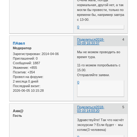
нормальная, другой нет, а так
могли бы провести, только по
времени бы, например завтра
с 13-00.
0
Поделиться
2018-
4
ПАвел
03-09 16:33:37
Модератор
Мы не можем проводить во
Зарегистрирован
: 2014-04-06
время тура.
Приглашений:
0
Сообщений:
1887
11-го можем попробывать с
Уважение:
+855
15.00.
Позитив:
+354
Отправляйте заявки.
Провел на форуме:
2 месяца 0 дней
0
Последний визит:
2026-06-05 10:15:28
Поделиться
2018-
5
Анн@
03-10 14:03:20
Гость
Здравствуйте! Так что насчёт
экскурсии ? Если будет - мы
хотим(3 человека)
0