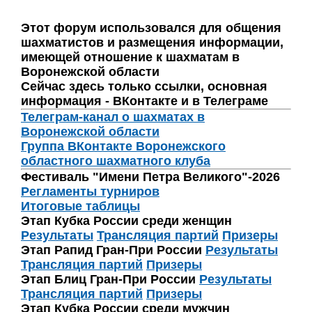
Этот форум использовался для общения
шахматистов и размещения информации,
имеющей отношение к шахматам в
Воронежской области
Сейчас здесь только ссылки, основная
информация - ВКонтакте и в Телеграме
Телеграм-канал о шахматах в
Воронежской области
Группа ВКонтакте Воронежского
областного шахматного клуба
Фестиваль "Имени Петра Великого"-2026
Регламенты турниров
Итоговые таблицы
Этап Кубка России среди женщин
Результаты
Трансляция партий
Призеры
Этап Рапид Гран-При России
Результаты
Трансляция партий
Призеры
Этап Блиц Гран-При России
Результаты
Трансляция партий
Призеры
Этап Кубка России среди мужчин