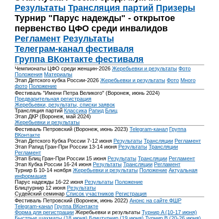
Результаты
Трансляция партий
Призеры
Турнир "Парус надежды" - открытое
первенство ЦФО среди инвалидов
Регламент
Результаты
Телеграм-канал фестиваля
Группа ВКонтакте фестиваля
Чемпионаты ЦФО среди женщин-2026
Жеребьевки и результаты
Фото
Положения
Материалы
Этап Детского кубка России-2026
Жеребьевки и результаты
Фото
Много
фото
Положение
Фестиваль "Имени Петра Великого" (Воронеж, июнь 2024)
Предварительная регистрация
Жеребьевки, результаты, списки заявок
Трансляция партий
Классика
Рапид
Блиц
Этап ДКР (Воронеж, май 2024)
Жеребьевки и результаты
Фестиваль Петровский (Воронеж, июнь 2023)
Telegram-канал
Группа
ВКонтакте
Этап Детского Кубка России 7-12 июня
Результаты
Трансляции
Регламент
Этап Рапид Гран-При России 13-14 июня
Результаты
Трансляции
Регламент
Этап Блиц Гран-При России 15 июня
Результаты
Трансляции
Регламент
Этап Кубка России 16-24 июня
Результаты
Трансляции
Регламент
Турнир Б 10-14 ноября
Жеребьевки и результаты
Положение
Актуальная
информация
Парус надежды 16-22 июня
Результаты
Положение
Блицтурнир 12 июня
Результаты
Судейский семинар
Список участников
Регистрация
Фестиваль Петровский (Воронеж, июнь 2022)
Анонс на сайте ФШР
Telegram-канал
Группа ВКонтакте
Форма для регистрации
Жеребьевки и результаты
Турнир A (10-17 июня)
Быстрые шахматы (18 июня)
Блицтурнир (19 июня)
Турнир B (20-26 июня)