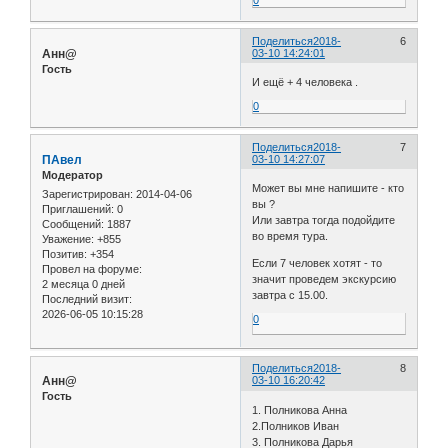
Поделиться
2018-
6
Анн@
03-10 14:24:01
Гость
И ещё + 4 человека .
0
Поделиться
2018-
7
ПАвел
03-10 14:27:07
Модератор
Может вы мне напишите - кто
Зарегистрирован
: 2014-04-06
вы ?
Приглашений:
0
Или завтра тогда подойдите
Сообщений:
1887
во время тура.
Уважение:
+855
Позитив:
+354
Если 7 человек хотят - то
Провел на форуме:
значит проведем экскурсию
2 месяца 0 дней
завтра с 15.00.
Последний визит:
2026-06-05 10:15:28
0
Поделиться
2018-
8
Анн@
03-10 16:20:42
Гость
1. Полникова Анна
2.Полников Иван
3. Полникова Дарья