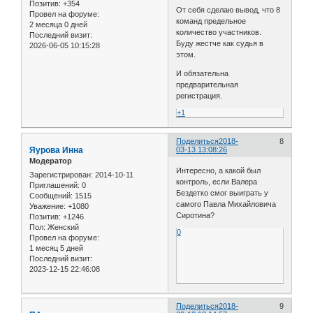
Позитив:
+354
От себя сделаю вывод, что 8
Провел на форуме:
команд предельное
2 месяца 0 дней
количество участников.
Последний визит:
Буду жестче как судья в
2026-06-05 10:15:28
этом.
И обязательна
предварительная
регистрация.
+1
Поделиться
2018-
8
Яурова Инна
03-13 13:08:26
Модератор
Интересно, а какой был
Зарегистрирован
: 2014-10-11
контроль, если Валера
Приглашений:
0
Бездетко смог выиграть у
Сообщений:
1515
самого Павла Михайловича
Уважение:
+1080
Сиротина?
Позитив:
+1246
Пол:
Женский
0
Провел на форуме:
1 месяц 5 дней
Последний визит:
2023-12-15 22:46:08
Поделиться
2018-
9