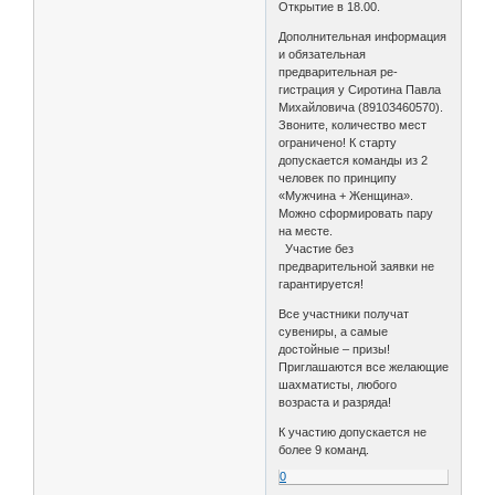
Открытие в 18.00.
Дополнительная информация
и обязательная
предварительная ре-
гистрация у Сиротина Павла
Михайловича (89103460570).
Звоните, количество мест
ограничено! К старту
допускается команды из 2
человек по принципу
«Мужчина + Женщина».
Можно сформировать пару
на месте.
Участие без
предварительной заявки не
гарантируется!
Все участники получат
сувениры, а самые
достойные – призы!
Приглашаются все желающие
шахматисты, любого
возраста и разряда!
К участию допускается не
более 9 команд.
0