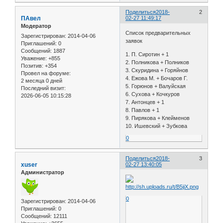
Поделиться
2018-
2
ПАвел
02-27 11:49:17
Модератор
Список предварительных
Зарегистрирован
: 2014-04-06
заявок
Приглашений:
0
Сообщений:
1887
1. П. Сиротин + 1
Уважение:
+855
2. Полникова + Полников
Позитив:
+354
3. Скуридина + Горяйнов
Провел на форуме:
4. Ежова М. + Бочаров Г.
2 месяца 0 дней
5. Горюнов + Валуйская
Последний визит:
6. Сухова + Кочкуров
2026-06-05 10:15:28
7. Антонцев + 1
8. Павлов + 1
9. Пирякова + Клейменов
10. Ишевский + Зубкова
0
Поделиться
2018-
3
xuser
02-27 13:40:05
Администратор
0
Зарегистрирован
: 2014-04-06
Приглашений:
0
Сообщений:
12111