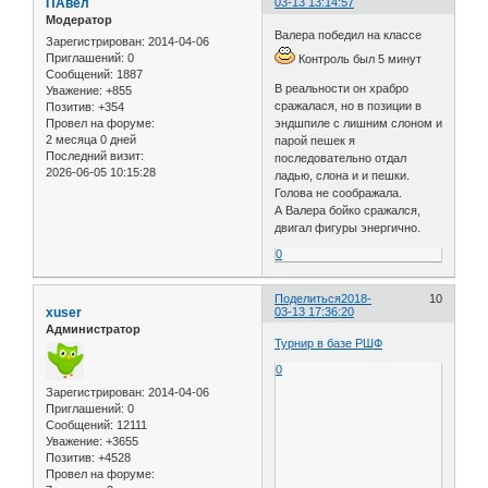
ПАвел
03-13 13:14:57
Модератор
Валера победил на классе
Зарегистрирован
: 2014-04-06
Приглашений:
0
Контроль был 5 минут
Сообщений:
1887
В реальности он храбро
Уважение:
+855
сражалася, но в позиции в
Позитив:
+354
Провел на форуме:
эндшпиле с лишним слоном и
2 месяца 0 дней
парой пешек я
Последний визит:
последовательно отдал
2026-06-05 10:15:28
ладью, слона и и пешки.
Голова не соображала.
А Валера бойко сражался,
двигал фигуры энергично.
0
Поделиться
2018-
10
xuser
03-13 17:36:20
Администратор
Турнир в базе РШФ
0
Зарегистрирован
: 2014-04-06
Приглашений:
0
Сообщений:
12111
Уважение:
+3655
Позитив:
+4528
Провел на форуме: