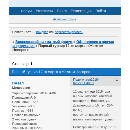
Форум
Участники
Поиск
Регистрация
Войти
Активные темы
Привет, Гость!
Войдите
или
зарегистрируйтесь
.
»
Воронежский шахматный форум
»
Объявления и прочая
информация
»
Парный турнир 12-го марта в Желтом
Носороге
Страница:
1
Парный турнир 12-го марта в Желтом Носороге
Поделиться
2018-
1
ПАвел
02-27 11:48:31
Модератор
12 марта (пнд) 2018 года
Зарегистрирован
: 2014-04-06
в Тайм-кофейне «Желтый
Приглашений:
0
носорог» (г. Воронеж, ул.
Сообщений:
1887
Дзержинского, 16, тел. 254-
Уважение:
+855
02-46)
Позитив:
+354
состоится праздничный
Провел на форуме:
2 месяца 0 дней
шахматный парный турнир.
Последний визит:
Регистрация с 17.30 до 17.55.
2026-06-05 10:15:28