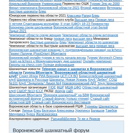
Апрельский Воронеж
Универсиада
Первенство ОШК
Турнир Эло до 2000
Финал чемпионата Воронежской области-2021
Второй дивизион
Ветераны
Быстрые шахматы
Блиц
Юниорские первенства области-2021
Классика
Рапид
Блиц
Первенство областного шахматного клуба
Высшая лига
Первая лига
V летняя Спартакиада молодёжи, II этап (ЦФО) 18-23
Первенство
Воронежа среди школьников
Воронежский областной этап Белой
Ладьи-2021
Чемпионат области среди женщин
Чемпионат области среди ветеранов
Чемпионат области по блицу
первая лига
высшая лига
Мемориал
Загоровского
быстрые шахматы
блиц
Чемпионат области по шахматам
Чемпионат области по быстрым шахматам
высшая лига
первая лига
Воронежская шахматная команда (с подтверждёнными никами) на lichess
Проект Патиум (PostOrion) ВКонтакте
Воронежский онлайн-турнир в честь начала весны
Турнир Voronezh Chess
Team на lichess к Международному дню шахмат
Онлайн-чемпионат
Европы на chess.com
Полная информация
Шахматные новости:
Telegram-канал о шахматах в Воронежской
области
Группа ВКонтакте "Воронежский областной шахматный
клуб"
Спорт-Игрок
РИА Воронеж
ЦСП СК ВО
Борисоглебский шахматный
клуб
Шахматы в Россоши
Шахматы. Новая Усмань
Клуб "Дебют" СОШ
№101
Клуб "Эндшпиль" Лицея №4
Нововоронежский ДДТ
Труд-Черноземье
Шахматные организации:
FIDE
ФШР
МШФ ЦФО
Областной шахматный
клуб
СШОР №13
ICCF
РАЗШ:
форум
сайт
Шахсекция ВКонтакте
"Воронеж шахматный" на БВФ
Воронежский
исторический форум
Cтарый форум (только чтение)
Старый сайт
областной ШФ
Старый сайт Воронежского фестиваля
Воронежская область в базе соревнований РШФ:
Турниры
Шахматисты
Соседи:
Липецк
Елец
Белгород
Алексеевка
Урюпинск
Балашов
Тамбов
Мичуринск
Курск
Железногорск
Альтернативно одаренные:
Раецкий&Беляев
Те же и Яриков
Воронежский шахматный форум