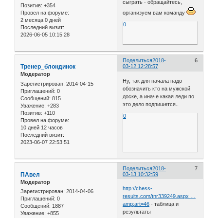
сыграть - обращайтесь,
Позитив:
+354
Провел на форуме:
организуем вам команду
2 месяца 0 дней
0
Последний визит:
2026-06-05 10:15:28
Поделиться
2018-
6
Тренер_блондинок
03-12 12:28:57
Модератор
Ну, так для начала надо
Зарегистрирован
: 2014-04-15
обозначить кто на мужской
Приглашений:
0
доске, а иначе какая леди по
Сообщений:
815
это дело подпишется..
Уважение:
+283
Позитив:
+110
0
Провел на форуме:
10 дней 12 часов
Последний визит:
2023-06-07 22:53:51
Поделиться
2018-
7
ПАвел
03-13 10:32:59
Модератор
http://chess-
Зарегистрирован
: 2014-04-06
results.com/tnr339249.aspx …
Приглашений:
0
amp;art=46
- таблица и
Сообщений:
1887
результаты
Уважение:
+855