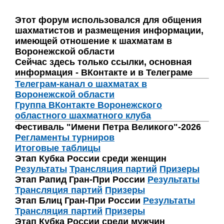
Этот форум использовался для общения
шахматистов и размещения информации,
имеющей отношение к шахматам в
Воронежской области
Сейчас здесь только ссылки, основная
информация - ВКонтакте и в Телеграме
Телеграм-канал о шахматах в
Воронежской области
Группа ВКонтакте Воронежского
областного шахматного клуба
Фестиваль "Имени Петра Великого"-2026
Регламенты турниров
Итоговые таблицы
Этап Кубка России среди женщин
Результаты
Трансляция партий
Призеры
Этап Рапид Гран-При России
Результаты
Трансляция партий
Призеры
Этап Блиц Гран-При России
Результаты
Трансляция партий
Призеры
Этап Кубка России среди мужчин