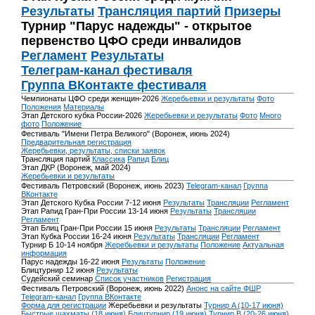
Результаты
Трансляция партий
Призеры
Турнир "Парус надежды" - открытое
первенство ЦФО среди инвалидов
Регламент
Результаты
Телеграм-канал фестиваля
Группа ВКонтакте фестиваля
Чемпионаты ЦФО среди женщин-2026
Жеребьевки и результаты
Фото
Положения
Материалы
Этап Детского кубка России-2026
Жеребьевки и результаты
Фото
Много
фото
Положение
Фестиваль "Имени Петра Великого" (Воронеж, июнь 2024)
Предварительная регистрация
Жеребьевки, результаты, списки заявок
Трансляция партий
Классика
Рапид
Блиц
Этап ДКР (Воронеж, май 2024)
Жеребьевки и результаты
Фестиваль Петровский (Воронеж, июнь 2023)
Telegram-канал
Группа
ВКонтакте
Этап Детского Кубка России 7-12 июня
Результаты
Трансляции
Регламент
Этап Рапид Гран-При России 13-14 июня
Результаты
Трансляции
Регламент
Этап Блиц Гран-При России 15 июня
Результаты
Трансляции
Регламент
Этап Кубка России 16-24 июня
Результаты
Трансляции
Регламент
Турнир Б 10-14 ноября
Жеребьевки и результаты
Положение
Актуальная
информация
Парус надежды 16-22 июня
Результаты
Положение
Блицтурнир 12 июня
Результаты
Судейский семинар
Список участников
Регистрация
Фестиваль Петровский (Воронеж, июнь 2022)
Анонс на сайте ФШР
Telegram-канал
Группа ВКонтакте
Форма для регистрации
Жеребьевки и результаты
Турнир A (10-17 июня)
Быстрые шахматы (18 июня)
Блицтурнир (19 июня)
Турнир B (20-26 июня)