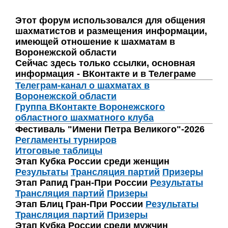
Этот форум использовался для общения
шахматистов и размещения информации,
имеющей отношение к шахматам в
Воронежской области
Сейчас здесь только ссылки, основная
информация - ВКонтакте и в Телеграме
Телеграм-канал о шахматах в
Воронежской области
Группа ВКонтакте Воронежского
областного шахматного клуба
Фестиваль "Имени Петра Великого"-2026
Регламенты турниров
Итоговые таблицы
Этап Кубка России среди женщин
Результаты
Трансляция партий
Призеры
Этап Рапид Гран-При России
Результаты
Трансляция партий
Призеры
Этап Блиц Гран-При России
Результаты
Трансляция партий
Призеры
Этап Кубка России среди мужчин