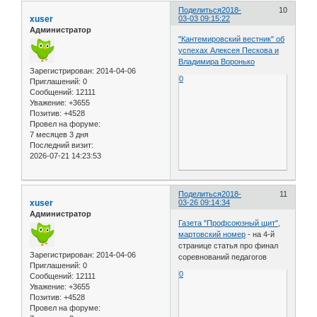
Поделиться
2018-
10
xuser
03-03 09:15:22
Администратор
"Кантемировский вестник" об
успехах Алексея Пескова и
Владимира Воронько
Зарегистрирован
: 2014-04-06
0
Приглашений:
0
Сообщений:
12111
Уважение:
+3655
Позитив:
+4528
Провел на форуме:
7 месяцев 3 дня
Последний визит:
2026-07-21 14:23:53
Поделиться
2018-
11
xuser
03-26 09:14:34
Администратор
Газета "Профсоюзный щит",
мартовский номер
- на 4-й
странице статья про финал
Зарегистрирован
: 2014-04-06
соревнований педагогов
Приглашений:
0
0
Сообщений:
12111
Уважение:
+3655
Позитив:
+4528
Провел на форуме: