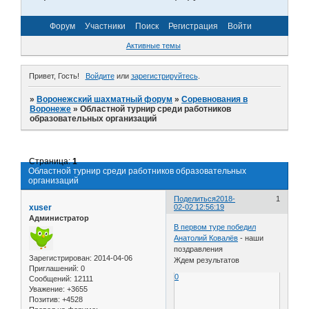
Форум
Участники
Поиск
Регистрация
Войти
Активные темы
Привет, Гость!
Войдите
или
зарегистрируйтесь
.
»
Воронежский шахматный форум
»
Соревнования в
Воронеже
»
Областной турнир среди работников
образовательных организаций
Страница:
1
Областной турнир среди работников образовательных
организаций
Поделиться
2018-
1
xuser
02-02 12:56:19
Администратор
В первом туре победил
Анатолий Ковалёв
- наши
поздравления
Зарегистрирован
: 2014-04-06
Ждем результатов
Приглашений:
0
0
Сообщений:
12111
Уважение:
+3655
Позитив:
+4528