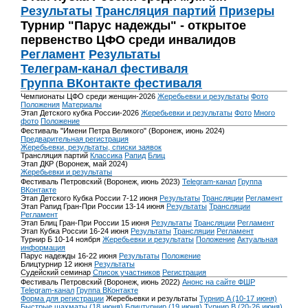
Результаты
Трансляция партий
Призеры
Турнир "Парус надежды" - открытое
первенство ЦФО среди инвалидов
Регламент
Результаты
Телеграм-канал фестиваля
Группа ВКонтакте фестиваля
Чемпионаты ЦФО среди женщин-2026
Жеребьевки и результаты
Фото
Положения
Материалы
Этап Детского кубка России-2026
Жеребьевки и результаты
Фото
Много
фото
Положение
Фестиваль "Имени Петра Великого" (Воронеж, июнь 2024)
Предварительная регистрация
Жеребьевки, результаты, списки заявок
Трансляция партий
Классика
Рапид
Блиц
Этап ДКР (Воронеж, май 2024)
Жеребьевки и результаты
Фестиваль Петровский (Воронеж, июнь 2023)
Telegram-канал
Группа
ВКонтакте
Этап Детского Кубка России 7-12 июня
Результаты
Трансляции
Регламент
Этап Рапид Гран-При России 13-14 июня
Результаты
Трансляции
Регламент
Этап Блиц Гран-При России 15 июня
Результаты
Трансляции
Регламент
Этап Кубка России 16-24 июня
Результаты
Трансляции
Регламент
Турнир Б 10-14 ноября
Жеребьевки и результаты
Положение
Актуальная
информация
Парус надежды 16-22 июня
Результаты
Положение
Блицтурнир 12 июня
Результаты
Судейский семинар
Список участников
Регистрация
Фестиваль Петровский (Воронеж, июнь 2022)
Анонс на сайте ФШР
Telegram-канал
Группа ВКонтакте
Форма для регистрации
Жеребьевки и результаты
Турнир A (10-17 июня)
Быстрые шахматы (18 июня)
Блицтурнир (19 июня)
Турнир B (20-26 июня)