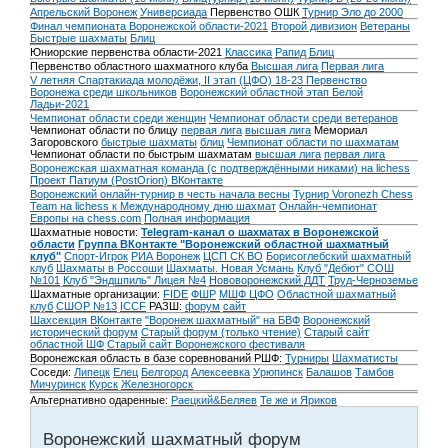
Апрельский Воронеж
Универсиада
Первенство ОШК
Турнир Эло до 2000
Финал чемпионата Воронежской области-2021
Второй дивизион
Ветераны
Быстрые шахматы
Блиц
Юниорские первенства области-2021
Классика
Рапид
Блиц
Первенство областного шахматного клуба
Высшая лига
Первая лига
V летняя Спартакиада молодёжи, II этап (ЦФО) 18-23
Первенство
Воронежа среди школьников
Воронежский областной этап Белой
Ладьи-2021
Чемпионат области среди женщин
Чемпионат области среди ветеранов
Чемпионат области по блицу
первая лига
высшая лига
Мемориал
Загоровского
быстрые шахматы
блиц
Чемпионат области по шахматам
Чемпионат области по быстрым шахматам
высшая лига
первая лига
Воронежская шахматная команда (с подтверждёнными никами) на lichess
Проект Патиум (PostOrion) ВКонтакте
Воронежский онлайн-турнир в честь начала весны
Турнир Voronezh Chess
Team на lichess к Международному дню шахмат
Онлайн-чемпионат
Европы на chess.com
Полная информация
Шахматные новости:
Telegram-канал о шахматах в Воронежской
области
Группа ВКонтакте "Воронежский областной шахматный
клуб"
Спорт-Игрок
РИА Воронеж
ЦСП СК ВО
Борисоглебский шахматный
клуб
Шахматы в Россоши
Шахматы. Новая Усмань
Клуб "Дебют" СОШ
№101
Клуб "Эндшпиль" Лицея №4
Нововоронежский ДДТ
Труд-Черноземье
Шахматные организации:
FIDE
ФШР
МШФ ЦФО
Областной шахматный
клуб
СШОР №13
ICCF
РАЗШ:
форум
сайт
Шахсекция ВКонтакте
"Воронеж шахматный" на БВФ
Воронежский
исторический форум
Cтарый форум (только чтение)
Старый сайт
областной ШФ
Старый сайт Воронежского фестиваля
Воронежская область в базе соревнований РШФ:
Турниры
Шахматисты
Соседи:
Липецк
Елец
Белгород
Алексеевка
Урюпинск
Балашов
Тамбов
Мичуринск
Курск
Железногорск
Альтернативно одаренные:
Раецкий&Беляев
Те же и Яриков
Воронежский шахматный форум