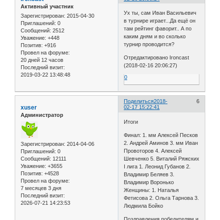
Активный участник
Ух ты, сам Иван Васильевич
Зарегистрирован
: 2015-04-30
в турнире играет...Да ещё он
Приглашений:
0
там рейтинг фаворит.. А по
Сообщений:
2512
каким дням и во сколько
Уважение:
+448
турнир проводится?
Позитив:
+916
Провел на форуме:
Отредактировано Ironcast
20 дней 12 часов
(2018-02-16 20:06:27)
Последний визит:
2019-03-22 13:48:48
0
Поделиться
2018-
6
xuser
02-17 15:22:41
Администратор
Итоги
Финал: 1. мм Алексей Песков
2. Андрей Аминов 3. мм Иван
Зарегистрирован
: 2014-04-06
Провоторов 4. Алексей
Приглашений:
0
Сообщений:
12111
Шевченко 5. Виталий Ряжских
Уважение:
+3655
I лига 1. Леонид Губанов 2.
Позитив:
+4528
Владимир Беляев 3.
Провел на форуме:
Владимир Воронько
7 месяцев 3 дня
Женщины: 1. Наталья
Последний визит:
Фетисова 2. Ольга Тарнова 3.
2026-07-21 14:23:53
Людмила Бойко
Поздравления победителям и