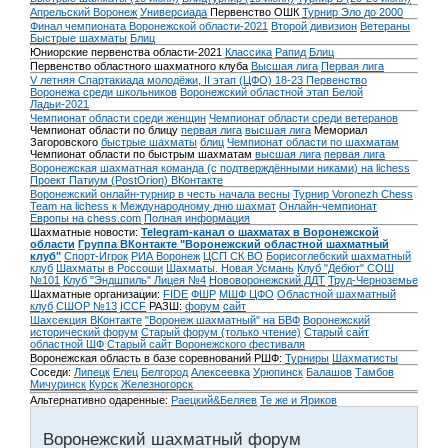
Апрельский Воронеж
Универсиада
Первенство ОШК
Турнир Эло до 2000
Финал чемпионата Воронежской области-2021
Второй дивизион
Ветераны
Быстрые шахматы
Блиц
Юниорские первенства области-2021
Классика
Рапид
Блиц
Первенство областного шахматного клуба
Высшая лига
Первая лига
V летняя Спартакиада молодёжи, II этап (ЦФО) 18-23
Первенство
Воронежа среди школьников
Воронежский областной этап Белой
Ладьи-2021
Чемпионат области среди женщин
Чемпионат области среди ветеранов
Чемпионат области по блицу
первая лига
высшая лига
Мемориал
Загоровского
быстрые шахматы
блиц
Чемпионат области по шахматам
Чемпионат области по быстрым шахматам
высшая лига
первая лига
Воронежская шахматная команда (с подтверждёнными никами) на lichess
Проект Патиум (PostOrion) ВКонтакте
Воронежский онлайн-турнир в честь начала весны
Турнир Voronezh Chess
Team на lichess к Международному дню шахмат
Онлайн-чемпионат
Европы на chess.com
Полная информация
Шахматные новости:
Telegram-канал о шахматах в Воронежской
области
Группа ВКонтакте "Воронежский областной шахматный
клуб"
Спорт-Игрок
РИА Воронеж
ЦСП СК ВО
Борисоглебский шахматный
клуб
Шахматы в Россоши
Шахматы. Новая Усмань
Клуб "Дебют" СОШ
№101
Клуб "Эндшпиль" Лицея №4
Нововоронежский ДДТ
Труд-Черноземье
Шахматные организации:
FIDE
ФШР
МШФ ЦФО
Областной шахматный
клуб
СШОР №13
ICCF
РАЗШ:
форум
сайт
Шахсекция ВКонтакте
"Воронеж шахматный" на БВФ
Воронежский
исторический форум
Cтарый форум (только чтение)
Старый сайт
областной ШФ
Старый сайт Воронежского фестиваля
Воронежская область в базе соревнований РШФ:
Турниры
Шахматисты
Соседи:
Липецк
Елец
Белгород
Алексеевка
Урюпинск
Балашов
Тамбов
Мичуринск
Курск
Железногорск
Альтернативно одаренные:
Раецкий&Беляев
Те же и Яриков
Воронежский шахматный форум