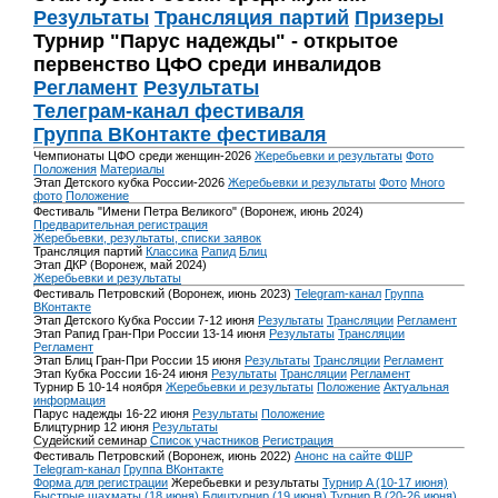
Результаты
Трансляция партий
Призеры
Турнир "Парус надежды" - открытое
первенство ЦФО среди инвалидов
Регламент
Результаты
Телеграм-канал фестиваля
Группа ВКонтакте фестиваля
Чемпионаты ЦФО среди женщин-2026
Жеребьевки и результаты
Фото
Положения
Материалы
Этап Детского кубка России-2026
Жеребьевки и результаты
Фото
Много
фото
Положение
Фестиваль "Имени Петра Великого" (Воронеж, июнь 2024)
Предварительная регистрация
Жеребьевки, результаты, списки заявок
Трансляция партий
Классика
Рапид
Блиц
Этап ДКР (Воронеж, май 2024)
Жеребьевки и результаты
Фестиваль Петровский (Воронеж, июнь 2023)
Telegram-канал
Группа
ВКонтакте
Этап Детского Кубка России 7-12 июня
Результаты
Трансляции
Регламент
Этап Рапид Гран-При России 13-14 июня
Результаты
Трансляции
Регламент
Этап Блиц Гран-При России 15 июня
Результаты
Трансляции
Регламент
Этап Кубка России 16-24 июня
Результаты
Трансляции
Регламент
Турнир Б 10-14 ноября
Жеребьевки и результаты
Положение
Актуальная
информация
Парус надежды 16-22 июня
Результаты
Положение
Блицтурнир 12 июня
Результаты
Судейский семинар
Список участников
Регистрация
Фестиваль Петровский (Воронеж, июнь 2022)
Анонс на сайте ФШР
Telegram-канал
Группа ВКонтакте
Форма для регистрации
Жеребьевки и результаты
Турнир A (10-17 июня)
Быстрые шахматы (18 июня)
Блицтурнир (19 июня)
Турнир B (20-26 июня)