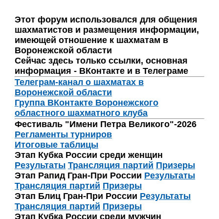
Этот форум использовался для общения
шахматистов и размещения информации,
имеющей отношение к шахматам в
Воронежской области
Сейчас здесь только ссылки, основная
информация - ВКонтакте и в Телеграме
Телеграм-канал о шахматах в
Воронежской области
Группа ВКонтакте Воронежского
областного шахматного клуба
Фестиваль "Имени Петра Великого"-2026
Регламенты турниров
Итоговые таблицы
Этап Кубка России среди женщин
Результаты
Трансляция партий
Призеры
Этап Рапид Гран-При России
Результаты
Трансляция партий
Призеры
Этап Блиц Гран-При России
Результаты
Трансляция партий
Призеры
Этап Кубка России среди мужчин