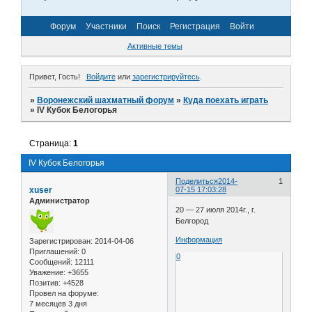
Форум
Участники
Поиск
Регистрация
Войти
Активные темы
Привет, Гость!
Войдите
или
зарегистрируйтесь
.
»
Воронежский шахматный форум
»
Куда поехать играть
»
IV Кубок Белогорья
Страница:
1
IV Кубок Белогорья
Поделиться
2014-
1
xuser
07-15 17:03:28
Администратор
20 — 27 июля 2014г., г.
Белгород
Информация
Зарегистрирован
: 2014-04-06
Приглашений:
0
0
Сообщений:
12111
Уважение:
+3655
Позитив:
+4528
Провел на форуме:
7 месяцев 3 дня