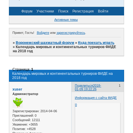
Форум
Участники
Поиск
Регистрация
Войти
Активные темы
Привет, Гость!
Войдите
или
зарегистрируйтесь
.
»
Воронежский шахматный форум
»
Куда поехать играть
»
Календарь мировых и континентальных турниров ФИДЕ
на 2018 год
Страница:
1
Календарь мировых и континентальных турниров ФИДЕ на
2018 год
Поделиться
2018-
1
xuser
01-09 19:22:26
Администратор
Информация с сайта ФИДЕ
0
Зарегистрирован
: 2014-04-06
Приглашений:
0
Сообщений:
12111
Уважение:
+3655
Позитив:
+4528