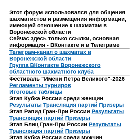
Этот форум использовался для общения
шахматистов и размещения информации,
имеющей отношение к шахматам в
Воронежской области
Сейчас здесь только ссылки, основная
информация - ВКонтакте и в Телеграме
Телеграм-канал о шахматах в
Воронежской области
Группа ВКонтакте Воронежского
областного шахматного клуба
Фестиваль "Имени Петра Великого"-2026
Регламенты турниров
Итоговые таблицы
Этап Кубка России среди женщин
Результаты
Трансляция партий
Призеры
Этап Рапид Гран-При России
Результаты
Трансляция партий
Призеры
Этап Блиц Гран-При России
Результаты
Трансляция партий
Призеры
Этап Кубка России среди мужчин