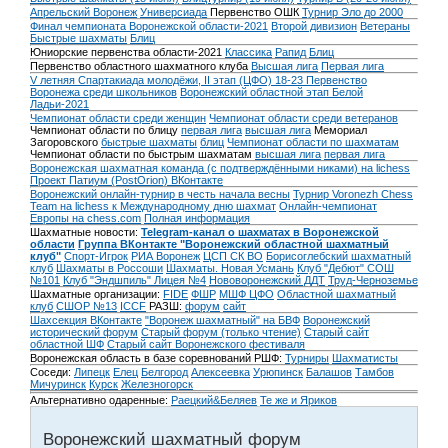
Апрельский Воронеж
Универсиада
Первенство ОШК
Турнир Эло до 2000
Финал чемпионата Воронежской области-2021
Второй дивизион
Ветераны
Быстрые шахматы
Блиц
Юниорские первенства области-2021
Классика
Рапид
Блиц
Первенство областного шахматного клуба
Высшая лига
Первая лига
V летняя Спартакиада молодёжи, II этап (ЦФО) 18-23
Первенство
Воронежа среди школьников
Воронежский областной этап Белой
Ладьи-2021
Чемпионат области среди женщин
Чемпионат области среди ветеранов
Чемпионат области по блицу
первая лига
высшая лига
Мемориал
Загоровского
быстрые шахматы
блиц
Чемпионат области по шахматам
Чемпионат области по быстрым шахматам
высшая лига
первая лига
Воронежская шахматная команда (с подтверждёнными никами) на lichess
Проект Патиум (PostOrion) ВКонтакте
Воронежский онлайн-турнир в честь начала весны
Турнир Voronezh Chess
Team на lichess к Международному дню шахмат
Онлайн-чемпионат
Европы на chess.com
Полная информация
Шахматные новости:
Telegram-канал о шахматах в Воронежской
области
Группа ВКонтакте "Воронежский областной шахматный
клуб"
Спорт-Игрок
РИА Воронеж
ЦСП СК ВО
Борисоглебский шахматный
клуб
Шахматы в Россоши
Шахматы. Новая Усмань
Клуб "Дебют" СОШ
№101
Клуб "Эндшпиль" Лицея №4
Нововоронежский ДДТ
Труд-Черноземье
Шахматные организации:
FIDE
ФШР
МШФ ЦФО
Областной шахматный
клуб
СШОР №13
ICCF
РАЗШ:
форум
сайт
Шахсекция ВКонтакте
"Воронеж шахматный" на БВФ
Воронежский
исторический форум
Cтарый форум (только чтение)
Старый сайт
областной ШФ
Старый сайт Воронежского фестиваля
Воронежская область в базе соревнований РШФ:
Турниры
Шахматисты
Соседи:
Липецк
Елец
Белгород
Алексеевка
Урюпинск
Балашов
Тамбов
Мичуринск
Курск
Железногорск
Альтернативно одаренные:
Раецкий&Беляев
Те же и Яриков
Воронежский шахматный форум