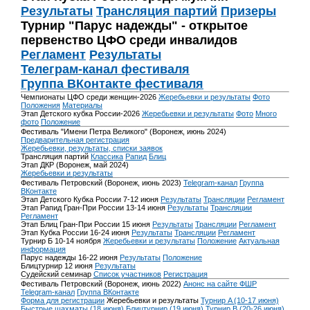
Результаты
Трансляция партий
Призеры
Турнир "Парус надежды" - открытое
первенство ЦФО среди инвалидов
Регламент
Результаты
Телеграм-канал фестиваля
Группа ВКонтакте фестиваля
Чемпионаты ЦФО среди женщин-2026
Жеребьевки и результаты
Фото
Положения
Материалы
Этап Детского кубка России-2026
Жеребьевки и результаты
Фото
Много
фото
Положение
Фестиваль "Имени Петра Великого" (Воронеж, июнь 2024)
Предварительная регистрация
Жеребьевки, результаты, списки заявок
Трансляция партий
Классика
Рапид
Блиц
Этап ДКР (Воронеж, май 2024)
Жеребьевки и результаты
Фестиваль Петровский (Воронеж, июнь 2023)
Telegram-канал
Группа
ВКонтакте
Этап Детского Кубка России 7-12 июня
Результаты
Трансляции
Регламент
Этап Рапид Гран-При России 13-14 июня
Результаты
Трансляции
Регламент
Этап Блиц Гран-При России 15 июня
Результаты
Трансляции
Регламент
Этап Кубка России 16-24 июня
Результаты
Трансляции
Регламент
Турнир Б 10-14 ноября
Жеребьевки и результаты
Положение
Актуальная
информация
Парус надежды 16-22 июня
Результаты
Положение
Блицтурнир 12 июня
Результаты
Судейский семинар
Список участников
Регистрация
Фестиваль Петровский (Воронеж, июнь 2022)
Анонс на сайте ФШР
Telegram-канал
Группа ВКонтакте
Форма для регистрации
Жеребьевки и результаты
Турнир A (10-17 июня)
Быстрые шахматы (18 июня)
Блицтурнир (19 июня)
Турнир B (20-26 июня)