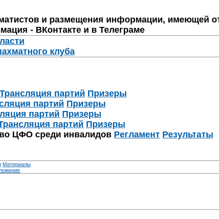
матистов и размещения информации, имеющей о
мация - ВКонтакте и в Телеграме
бласти
шахматного клуба
Трансляция партий
Призеры
сляция партий
Призеры
ляция партий
Призеры
Трансляция партий
Призеры
тво ЦФО среди инвалидов
Регламент
Результаты
я
Материалы
ложение