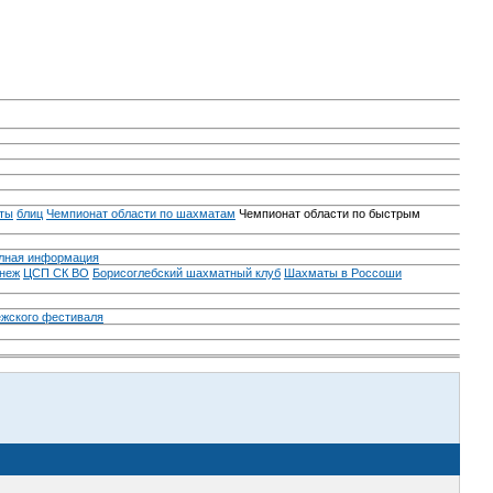
ты
блиц
Чемпионат области по шахматам
Чемпионат области по быстрым
лная информация
неж
ЦСП СК ВО
Борисоглебский шахматный клуб
Шахматы в Россоши
ежского фестиваля