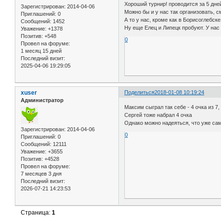
Хороший турнир! проводится за 5 дней,
Зарегистрирован
: 2014-04-06
Можно бы и у нас так организовать, 
Приглашений:
0
А то у нас, кроме как в Борисоглебске
Сообщений:
1452
Ну еще Елец и Липецк пробуют. У нас 
Уважение:
+1378
Позитив:
+548
0
Провел на форуме:
1 месяц 15 дней
Последний визит:
2025-04-06 19:29:05
xuser
Поделиться
2018-01-08 10:19:24
Администратор
Максим сыграл так себе - 4 очка из 7,
Сергей тоже набрал 4 очка
Однако можно надеяться, что уже са
Зарегистрирован
: 2014-04-06
0
Приглашений:
0
Сообщений:
12111
Уважение:
+3655
Позитив:
+4528
Провел на форуме:
7 месяцев 3 дня
Последний визит:
2026-07-21 14:23:53
Страница:
1