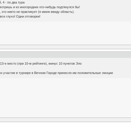
 4 - по два тура
смотришь и из иногородних кто-нибудь подтянулся бы!
, это никто не практикует (я имею ввиду область).
все глухо! Одни отговорки!
 13-е место (при 10-м рейтинге), минус 10 пунктов Эло
мо участие в турнире в Вечном Городе принесло им положительные эмоции