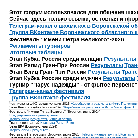
Этот форум использовался для общения шах
Сейчас здесь только ссылки, основная инфор
Телеграм-канал о шахматах в Воронежской о
Группа ВКонтакте Воронежского областного 
Фестиваль "Имени Петра Великого"-2026
Регламенты турниров
Итоговые таблицы
Этап Кубка России среди женщин
Результаты
Этап Рапид Гран-При России
Результаты
Тран
Этап Блиц Гран-При России
Результаты
Транс
Этап Кубка России среди мужчин
Результаты
Турнир "Парус надежды" - открытое первенс
Телеграм-канал фестиваля
Группа ВКонтакте фестиваля
Чемпионаты ЦФО среди женщин-2026
Жеребьевки и результаты
Фото
Положени
Этап Детского кубка России-2026
Жеребьевки и результаты
Фото
Много фото
По
Фестиваль "Имени Петра Великого" (Воронеж, июнь 2024)
Предварительная регистрация
Жеребьевки, результаты, списки заявок
Трансляция партий
Классика
Рапид
Блиц
Этап ДКР (Воронеж, май 2024)
Жеребьевки и результаты
Фестиваль Петровский (Воронеж, июнь 2023)
Telegram-канал
Группа ВКонтакте