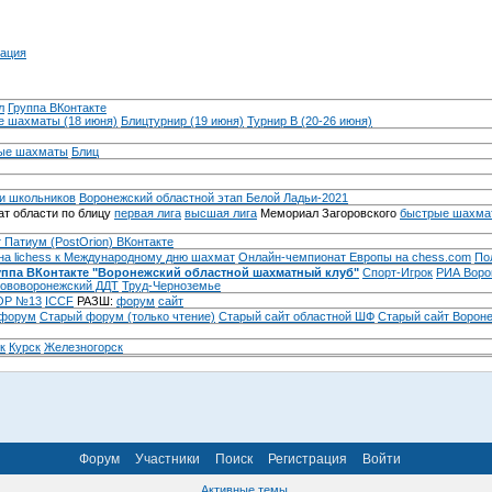
ация
л
Группа ВКонтакте
 шахматы (18 июня)
Блицтурнир (19 июня)
Турнир B (20-26 июня)
ые шахматы
Блиц
и школьников
Воронежский областной этап Белой Ладьи-2021
т области по блицу
первая лига
высшая лига
Мемориал Загоровского
быстрые шахма
 Патиум (PostOrion) ВКонтакте
на lichess к Международному дню шахмат
Онлайн-чемпионат Европы на chess.com
По
уппа ВКонтакте "Воронежский областной шахматный клуб"
Спорт-Игрок
РИА Воро
ововоронежский ДДТ
Труд-Черноземье
Р №13
ICCF
РАЗШ:
форум
сайт
 форум
Cтарый форум (только чтение)
Старый сайт областной ШФ
Старый сайт Ворон
к
Курск
Железногорск
Форум
Участники
Поиск
Регистрация
Войти
Активные темы