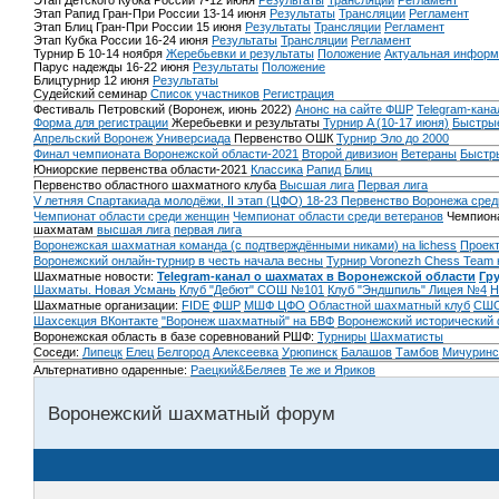
Этап Детского Кубка России 7-12 июня
Результаты
Трансляции
Регламент
Этап Рапид Гран-При России 13-14 июня
Результаты
Трансляции
Регламент
Этап Блиц Гран-При России 15 июня
Результаты
Трансляции
Регламент
Этап Кубка России 16-24 июня
Результаты
Трансляции
Регламент
Турнир Б 10-14 ноября
Жеребьевки и результаты
Положение
Актуальная информ
Парус надежды 16-22 июня
Результаты
Положение
Блицтурнир 12 июня
Результаты
Судейский семинар
Список участников
Регистрация
Фестиваль Петровский (Воронеж, июнь 2022)
Анонс на сайте ФШР
Telegram-кана
Форма для регистрации
Жеребьевки и результаты
Турнир A (10-17 июня)
Быстрые
Апрельский Воронеж
Универсиада
Первенство ОШК
Турнир Эло до 2000
Финал чемпионата Воронежской области-2021
Второй дивизион
Ветераны
Быстр
Юниорские первенства области-2021
Классика
Рапид
Блиц
Первенство областного шахматного клуба
Высшая лига
Первая лига
V летняя Спартакиада молодёжи, II этап (ЦФО) 18-23
Первенство Воронежа сред
Чемпионат области среди женщин
Чемпионат области среди ветеранов
Чемпиона
шахматам
высшая лига
первая лига
Воронежская шахматная команда (с подтверждёнными никами) на lichess
Проект
Воронежский онлайн-турнир в честь начала весны
Турнир Voronezh Chess Team 
Шахматные новости:
Telegram-канал о шахматах в Воронежской области
Гр
Шахматы. Новая Усмань
Клуб "Дебют" СОШ №101
Клуб "Эндшпиль" Лицея №4
Н
Шахматные организации:
FIDE
ФШР
МШФ ЦФО
Областной шахматный клуб
СШО
Шахсекция ВКонтакте
"Воронеж шахматный" на БВФ
Воронежский исторический
Воронежская область в базе соревнований РШФ:
Турниры
Шахматисты
Соседи:
Липецк
Елец
Белгород
Алексеевка
Урюпинск
Балашов
Тамбов
Мичуринс
Альтернативно одаренные:
Раецкий&Беляев
Те же и Яриков
Воронежский шахматный форум