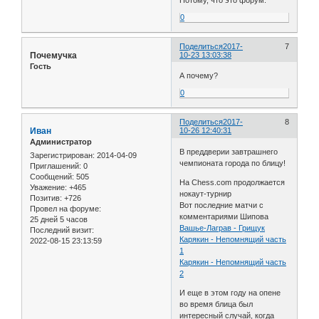
0
Поделиться
2017-
7
Почемучка
10-23 13:03:38
Гость
А почему?
0
Поделиться
2017-
8
Иван
10-26 12:40:31
Администратор
В преддверии завтрашнего
Зарегистрирован
: 2014-04-09
чемпионата города по блицу!
Приглашений:
0
Сообщений:
505
На Chess.com продолжается
Уважение:
+465
нокаут-турнир
Позитив:
+726
Вот последние матчи с
Провел на форуме:
комментариями Шипова
25 дней 5 часов
Вашье-Лаграв - Грищук
Последний визит:
Карякин - Непомнящий часть
2022-08-15 23:13:59
1
Карякин - Непомнящий часть
2
И еще в этом году на опене
во время блица был
интересный случай, когда