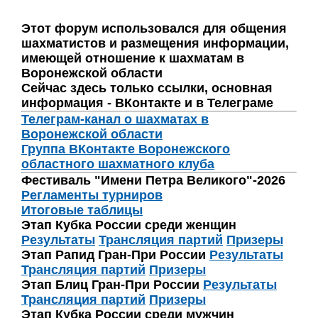
Этот форум использовался для общения
шахматистов и размещения информации,
имеющей отношение к шахматам в
Воронежской области
Сейчас здесь только ссылки, основная
информация - ВКонтакте и в Телеграме
Телеграм-канал о шахматах в
Воронежской области
Группа ВКонтакте Воронежского
областного шахматного клуба
Фестиваль "Имени Петра Великого"-2026
Регламенты турниров
Итоговые таблицы
Этап Кубка России среди женщин
Результаты
Трансляция партий
Призеры
Этап Рапид Гран-При России
Результаты
Трансляция партий
Призеры
Этап Блиц Гран-При России
Результаты
Трансляция партий
Призеры
Этап Кубка России среди мужчин