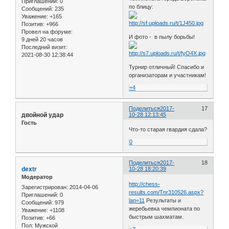
Приглашений:
0
по блицу:
Сообщений:
235
Уважение:
+165
Позитив:
+966
Провел на форуме:
И фото - в пылу борьбы!
9 дней 20 часов
Последний визит:
2021-08-30 12:38:44
Турнир отличный! Спасибо и
организаторам и участникам!
+4
Поделиться
2017-
17
двойной удар
10-28 12:13:45
Гость
Что-то старая гвардия сдала?
0
Поделиться
2017-
18
dextr
10-28 18:20:39
Модератор
http://chess-
Зарегистрирован
: 2014-04-06
results.com/Tnr310526.aspx?
Приглашений:
0
lan=11
Результаты и
Сообщений:
979
жеребьевка чемпионата по
Уважение:
+1108
быстрым шахматам.
Позитив:
+66
Пол:
Мужской
+3