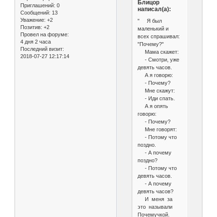
Блицор
Приглашений:
0
написал(а):
Сообщений:
13
Уважение:
+2
" Я был
Позитив:
+2
маленький и
Провел на форуме:
всех спрашивал:
4 дня 2 часа
"Почему?"
Последний визит:
Мама скажет:
2018-07-27 12:17:14
- Смотри, уже
девять часов.
А я говорю:
- Почему?
Мне скажут:
- Иди спать.
А я опять
говорю:
- Почему?
Мне говорят:
- Потому что
поздно.
- А почему
поздно?
- Потому что
девять часов.
- А почему
девять часов?
И меня за
это называли
Почемучкой.