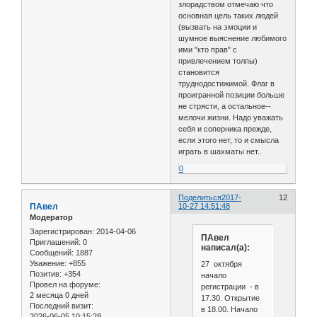
злорадством отмечаю что
основная цель таких людей
(вызвать на эмоции и
шумное выяснение любимого
ими "кто прав" с
привлечением толпы)
становится
труднодостижимой. Флаг в
проигранной позиции больше
не стрясти, а остальное--
мелочи жизни. Надо уважать
себя и соперника прежде,
если этого нет, то и смысла
играть в шахматы нет..
0
Поделиться
2017-
12
ПАвел
10-27 14:51:48
Модератор
Зарегистрирован
: 2014-04-06
ПАвел
Приглашений:
0
написал(а):
Сообщений:
1887
Уважение:
+855
27 октября
Позитив:
+354
начало
Провел на форуме:
регистрации - в
2 месяца 0 дней
17.30. Открытие
Последний визит:
в 18.00. Начало
2026-06-05 10:15:28