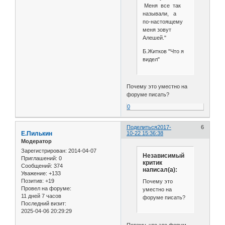
Меня все так
называли, а
по-настоящему
меня зовут
Алешей."
Б.Житков "Что я
видел"
Почему это уместно на
форуме писать?
0
Поделиться
2017-
6
Е.Пилькин
10-22 15:36:38
Модератор
Зарегистрирован
: 2014-04-07
Независимый
Приглашений:
0
критик
Сообщений:
374
написал(а):
Уважение:
+133
Позитив:
+19
Почему это
Провел на форуме:
уместно на
11 дней 7 часов
форуме писать?
Последний визит:
2025-04-06 20:29:29
Потому, что это форум.