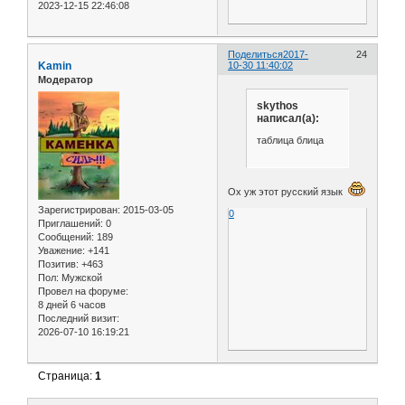
2023-12-15 22:46:08
Поделиться
2017-
24
Kamin
10-30 11:40:02
Модератор
skythos
написал(а):
таблица блица
Ох уж этот русский язык
Зарегистрирован
: 2015-03-05
0
Приглашений:
0
Сообщений:
189
Уважение:
+141
Позитив:
+463
Пол:
Мужской
Провел на форуме:
8 дней 6 часов
Последний визит:
2026-07-10 16:19:21
Страница:
1