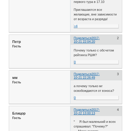
первого тура в 17.10
Приглашаются все
желающие, вне зависимости
от возраста и разряда!
+4
Поделиться
2017-
2
Петр
10-21 22:04:20
Гость
Почему только с обсчетом
рейтинга РШФ?
0
Поделиться
2017-
3
мм
10-21 22:26:49
Гость
а почему только мг
освобождаются от взноса?
0
Поделиться
2017-
4
Блицор
10-22 13:00:13
Гость
" Я был маленький и всех
спрашивал: "Почему?"