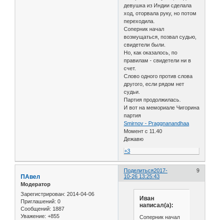
девушка из Индии сделала
ход, оторвала руку, но потом
переходила.
Соперник начал
возмущаться, позвал судью,
свидетели были.
Но, как оказалось, по
правилам - свидетели ни в
счет.
Слово одного против слова
другого, если рядом нет
судьи.
Партия продолжилась.
И вот на мемориале Чигорина
партия
Smirnov - Praggnanandhaa
Момент с 11.40
Дежавю
+3
Поделиться
2017-
9
ПАвел
10-26 13:25:43
Модератор
Зарегистрирован
: 2014-04-06
Иван
Приглашений:
0
написал(а):
Сообщений:
1887
Уважение:
+855
Соперник начал