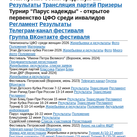
Результаты
Трансляция партий
Призеры
Турнир "Парус надежды" - открытое
первенство ЦФО среди инвалидов
Регламент
Результаты
Телеграм-канал фестиваля
Группа ВКонтакте фестиваля
Чемпионаты ЦФО среди женщин-2026
Жеребьевки и результаты
Фото
Положения
Материалы
Этап Детского кубка России-2026
Жеребьевки и результаты
Фото
Много
фото
Положение
Фестиваль "Имени Петра Великого" (Воронеж, июнь 2024)
Предварительная регистрация
Жеребьевки, результаты, списки заявок
Трансляция партий
Классика
Рапид
Блиц
Этап ДКР (Воронеж, май 2024)
Жеребьевки и результаты
Фестиваль Петровский (Воронеж, июнь 2023)
Telegram-канал
Группа
ВКонтакте
Этап Детского Кубка России 7-12 июня
Результаты
Трансляции
Регламент
Этап Рапид Гран-При России 13-14 июня
Результаты
Трансляции
Регламент
Этап Блиц Гран-При России 15 июня
Результаты
Трансляции
Регламент
Этап Кубка России 16-24 июня
Результаты
Трансляции
Регламент
Турнир Б 10-14 ноября
Жеребьевки и результаты
Положение
Актуальная
информация
Парус надежды 16-22 июня
Результаты
Положение
Блицтурнир 12 июня
Результаты
Судейский семинар
Список участников
Регистрация
Фестиваль Петровский (Воронеж, июнь 2022)
Анонс на сайте ФШР
Telegram-канал
Группа ВКонтакте
Форма для регистрации
Жеребьевки и результаты
Турнир A (10-17 июня)
Быстрые шахматы (18 июня)
Блицтурнир (19 июня)
Турнир B (20-26 июня)