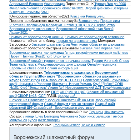
Апрельский Воронеж
Универсиада
Первенство ОШК
Турнир Эло до 2000
Финал чемпионата Воронежской области-2021
Второй дивизион
Ветераны
Быстрые шахматы
Блиц
Юниорские первенства области-2021
Классика
Рапид
Блиц
Первенство областного шахматного клуба
Высшая лига
Первая лига
V летняя Спартакиада молодёжи, II этап (ЦФО) 18-23
Первенство
Воронежа среди школьников
Воронежский областной этап Белой
Ладьи-2021
Чемпионат области среди женщин
Чемпионат области среди ветеранов
Чемпионат области по блицу
первая лига
высшая лига
Мемориал
Загоровского
быстрые шахматы
блиц
Чемпионат области по шахматам
Чемпионат области по быстрым шахматам
высшая лига
первая лига
Воронежская шахматная команда (с подтверждёнными никами) на lichess
Проект Патиум (PostOrion) ВКонтакте
Воронежский онлайн-турнир в честь начала весны
Турнир Voronezh Chess
Team на lichess к Международному дню шахмат
Онлайн-чемпионат
Европы на chess.com
Полная информация
Шахматные новости:
Telegram-канал о шахматах в Воронежской
области
Группа ВКонтакте "Воронежский областной шахматный
клуб"
Спорт-Игрок
РИА Воронеж
ЦСП СК ВО
Борисоглебский шахматный
клуб
Шахматы в Россоши
Шахматы. Новая Усмань
Клуб "Дебют" СОШ
№101
Клуб "Эндшпиль" Лицея №4
Нововоронежский ДДТ
Труд-Черноземье
Шахматные организации:
FIDE
ФШР
МШФ ЦФО
Областной шахматный
клуб
СШОР №13
ICCF
РАЗШ:
форум
сайт
Шахсекция ВКонтакте
"Воронеж шахматный" на БВФ
Воронежский
исторический форум
Cтарый форум (только чтение)
Старый сайт
областной ШФ
Старый сайт Воронежского фестиваля
Воронежская область в базе соревнований РШФ:
Турниры
Шахматисты
Соседи:
Липецк
Елец
Белгород
Алексеевка
Урюпинск
Балашов
Тамбов
Мичуринск
Курск
Железногорск
Альтернативно одаренные:
Раецкий&Беляев
Те же и Яриков
Воронежский шахматный форум