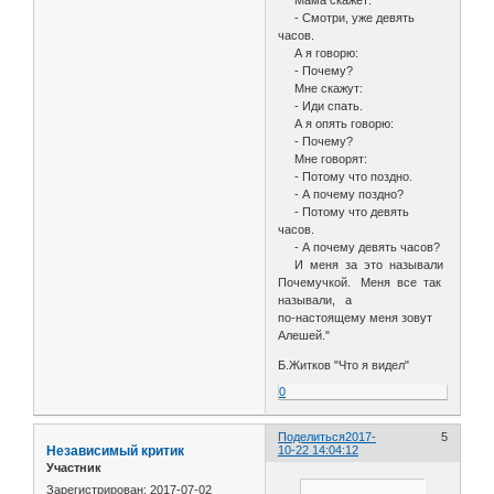
Мама скажет:
- Смотри, уже девять
часов.
А я говорю:
- Почему?
Мне скажут:
- Иди спать.
А я опять говорю:
- Почему?
Мне говорят:
- Потому что поздно.
- А почему поздно?
- Потому что девять
часов.
- А почему девять часов?
И меня за это называли
Почемучкой. Меня все так
называли, а
по-настоящему меня зовут
Алешей."
Б.Житков "Что я видел"
0
Поделиться
2017-
5
Независимый критик
10-22 14:04:12
Участник
Зарегистрирован
: 2017-07-02