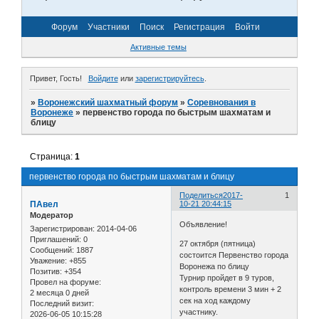
Форум
Участники
Поиск
Регистрация
Войти
Активные темы
Привет, Гость!
Войдите
или
зарегистрируйтесь
.
»
Воронежский шахматный форум
»
Соревнования в
Воронеже
»
первенство города по быстрым шахматам и
блицу
Страница:
1
первенство города по быстрым шахматам и блицу
Поделиться
2017-
1
ПАвел
10-21 20:44:15
Модератор
Объявление!
Зарегистрирован
: 2014-04-06
Приглашений:
0
27 октября (пятница)
Сообщений:
1887
состоится Первенство города
Уважение:
+855
Воронежа по блицу
Позитив:
+354
Турнир пройдет в 9 туров,
Провел на форуме:
контроль времени 3 мин + 2
2 месяца 0 дней
сек на ход каждому
Последний визит:
участнику.
2026-06-05 10:15:28