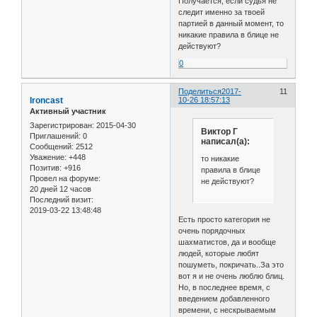
Получается, если судья не
следит именно за твоей
партией в данный момент, то
никакие правила в блице не
действуют?
0
Поделиться
2017-
11
Ironcast
10-26 18:57:13
Активный участник
Зарегистрирован
: 2015-04-30
Виктор Г
Приглашений:
0
написал(а):
Сообщений:
2512
Уважение:
+448
то никакие
Позитив:
+916
правила в блице
Провел на форуме:
не действуют?
20 дней 12 часов
Последний визит:
2019-03-22 13:48:48
Есть просто категория не
очень порядочных
шахматистов, да и вообще
людей, которые любят
пошуметь, покричать..За это
вот я и не очень люблю блиц.
Но, в последнее время, с
введением добавленного
времени, с нескрываемым