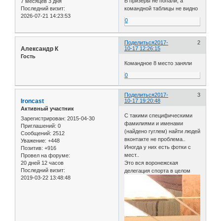
В призеры не попали, а
7 месяцев 3 дня
Последний визит:
командной таблицы не видно
2026-07-21 14:23:53
0
Поделиться
2017-
2
Александр К
10-17 12:26:15
Гость
Командное 8 место заняли
0
Поделиться
2017-
3
Ironcast
10-17 19:20:48
Активный участник
С такими специфическими
Зарегистрирован
: 2015-04-30
фамилиями и именами
Приглашений:
0
(найдено гуглем) найти людей
Сообщений:
2512
вконтакте не проблема..
Уважение:
+448
Иногда у них есть фотки с
Позитив:
+916
мест..
Провел на форуме:
20 дней 12 часов
Это вся воронежская
Последний визит:
делегация спорта в целом
2019-03-22 13:48:48