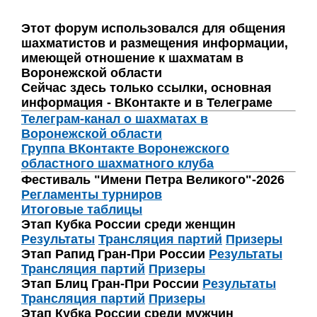
Этот форум использовался для общения
шахматистов и размещения информации,
имеющей отношение к шахматам в
Воронежской области
Сейчас здесь только ссылки, основная
информация - ВКонтакте и в Телеграме
Телеграм-канал о шахматах в
Воронежской области
Группа ВКонтакте Воронежского
областного шахматного клуба
Фестиваль "Имени Петра Великого"-2026
Регламенты турниров
Итоговые таблицы
Этап Кубка России среди женщин
Результаты
Трансляция партий
Призеры
Этап Рапид Гран-При России
Результаты
Трансляция партий
Призеры
Этап Блиц Гран-При России
Результаты
Трансляция партий
Призеры
Этап Кубка России среди мужчин