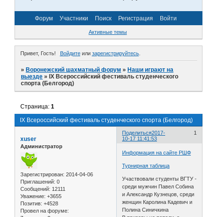
Форум
Участники
Поиск
Регистрация
Войти
Активные темы
Привет, Гость!
Войдите
или
зарегистрируйтесь
.
»
Воронежский шахматный форум
»
Наши играют на
выезде
»
IX Всероссийский фестиваль студенческого
спорта (Белгород)
Страница:
1
IX Всероссийский фестиваль студенческого спорта (Белгород)
Поделиться
2017-
1
xuser
10-17 11:41:53
Администратор
Информация на сайте РШФ
Турнирная таблица
Зарегистрирован
: 2014-04-06
Участвовали студенты ВГТУ -
Приглашений:
0
среди мужчин Павел Собина
Сообщений:
12111
и Александр Кузнецов, среди
Уважение:
+3655
женщин Каролина Кадевич и
Позитив:
+4528
Полина Синичкина
Провел на форуме: