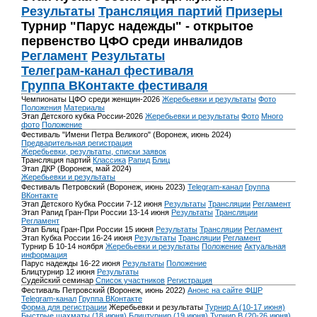
Результаты
Трансляция партий
Призеры
Турнир "Парус надежды" - открытое
первенство ЦФО среди инвалидов
Регламент
Результаты
Телеграм-канал фестиваля
Группа ВКонтакте фестиваля
Чемпионаты ЦФО среди женщин-2026
Жеребьевки и результаты
Фото
Положения
Материалы
Этап Детского кубка России-2026
Жеребьевки и результаты
Фото
Много
фото
Положение
Фестиваль "Имени Петра Великого" (Воронеж, июнь 2024)
Предварительная регистрация
Жеребьевки, результаты, списки заявок
Трансляция партий
Классика
Рапид
Блиц
Этап ДКР (Воронеж, май 2024)
Жеребьевки и результаты
Фестиваль Петровский (Воронеж, июнь 2023)
Telegram-канал
Группа
ВКонтакте
Этап Детского Кубка России 7-12 июня
Результаты
Трансляции
Регламент
Этап Рапид Гран-При России 13-14 июня
Результаты
Трансляции
Регламент
Этап Блиц Гран-При России 15 июня
Результаты
Трансляции
Регламент
Этап Кубка России 16-24 июня
Результаты
Трансляции
Регламент
Турнир Б 10-14 ноября
Жеребьевки и результаты
Положение
Актуальная
информация
Парус надежды 16-22 июня
Результаты
Положение
Блицтурнир 12 июня
Результаты
Судейский семинар
Список участников
Регистрация
Фестиваль Петровский (Воронеж, июнь 2022)
Анонс на сайте ФШР
Telegram-канал
Группа ВКонтакте
Форма для регистрации
Жеребьевки и результаты
Турнир A (10-17 июня)
Быстрые шахматы (18 июня)
Блицтурнир (19 июня)
Турнир B (20-26 июня)