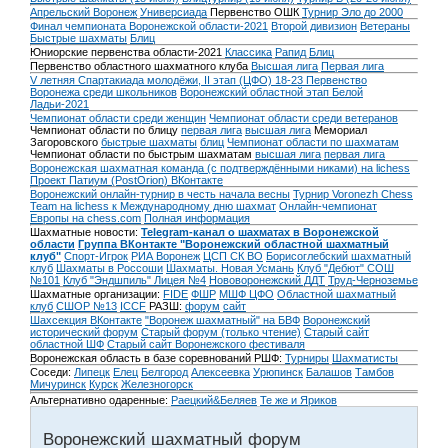
Апрельский Воронеж
Универсиада
Первенство ОШК
Турнир Эло до 2000
Финал чемпионата Воронежской области-2021
Второй дивизион
Ветераны
Быстрые шахматы
Блиц
Юниорские первенства области-2021
Классика
Рапид
Блиц
Первенство областного шахматного клуба
Высшая лига
Первая лига
V летняя Спартакиада молодёжи, II этап (ЦФО) 18-23
Первенство
Воронежа среди школьников
Воронежский областной этап Белой
Ладьи-2021
Чемпионат области среди женщин
Чемпионат области среди ветеранов
Чемпионат области по блицу
первая лига
высшая лига
Мемориал
Загоровского
быстрые шахматы
блиц
Чемпионат области по шахматам
Чемпионат области по быстрым шахматам
высшая лига
первая лига
Воронежская шахматная команда (с подтверждёнными никами) на lichess
Проект Патиум (PostOrion) ВКонтакте
Воронежский онлайн-турнир в честь начала весны
Турнир Voronezh Chess
Team на lichess к Международному дню шахмат
Онлайн-чемпионат
Европы на chess.com
Полная информация
Шахматные новости:
Telegram-канал о шахматах в Воронежской
области
Группа ВКонтакте "Воронежский областной шахматный
клуб"
Спорт-Игрок
РИА Воронеж
ЦСП СК ВО
Борисоглебский шахматный
клуб
Шахматы в Россоши
Шахматы. Новая Усмань
Клуб "Дебют" СОШ
№101
Клуб "Эндшпиль" Лицея №4
Нововоронежский ДДТ
Труд-Черноземье
Шахматные организации:
FIDE
ФШР
МШФ ЦФО
Областной шахматный
клуб
СШОР №13
ICCF
РАЗШ:
форум
сайт
Шахсекция ВКонтакте
"Воронеж шахматный" на БВФ
Воронежский
исторический форум
Cтарый форум (только чтение)
Старый сайт
областной ШФ
Старый сайт Воронежского фестиваля
Воронежская область в базе соревнований РШФ:
Турниры
Шахматисты
Соседи:
Липецк
Елец
Белгород
Алексеевка
Урюпинск
Балашов
Тамбов
Мичуринск
Курск
Железногорск
Альтернативно одаренные:
Раецкий&Беляев
Те же и Яриков
Воронежский шахматный форум