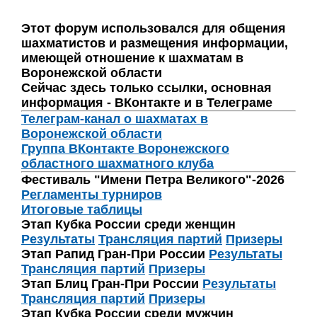
Этот форум использовался для общения
шахматистов и размещения информации,
имеющей отношение к шахматам в
Воронежской области
Сейчас здесь только ссылки, основная
информация - ВКонтакте и в Телеграме
Телеграм-канал о шахматах в
Воронежской области
Группа ВКонтакте Воронежского
областного шахматного клуба
Фестиваль "Имени Петра Великого"-2026
Регламенты турниров
Итоговые таблицы
Этап Кубка России среди женщин
Результаты
Трансляция партий
Призеры
Этап Рапид Гран-При России
Результаты
Трансляция партий
Призеры
Этап Блиц Гран-При России
Результаты
Трансляция партий
Призеры
Этап Кубка России среди мужчин