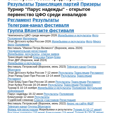
Результаты
Трансляция партий
Призеры
Турнир "Парус надежды" - открытое
первенство ЦФО среди инвалидов
Регламент
Результаты
Телеграм-канал фестиваля
Группа ВКонтакте фестиваля
Чемпионаты ЦФО среди женщин-2026
Жеребьевки и результаты
Фото
Положения
Материалы
Этап Детского кубка России-2026
Жеребьевки и результаты
Фото
Много
фото
Положение
Фестиваль "Имени Петра Великого" (Воронеж, июнь 2024)
Предварительная регистрация
Жеребьевки, результаты, списки заявок
Трансляция партий
Классика
Рапид
Блиц
Этап ДКР (Воронеж, май 2024)
Жеребьевки и результаты
Фестиваль Петровский (Воронеж, июнь 2023)
Telegram-канал
Группа
ВКонтакте
Этап Детского Кубка России 7-12 июня
Результаты
Трансляции
Регламент
Этап Рапид Гран-При России 13-14 июня
Результаты
Трансляции
Регламент
Этап Блиц Гран-При России 15 июня
Результаты
Трансляции
Регламент
Этап Кубка России 16-24 июня
Результаты
Трансляции
Регламент
Турнир Б 10-14 ноября
Жеребьевки и результаты
Положение
Актуальная
информация
Парус надежды 16-22 июня
Результаты
Положение
Блицтурнир 12 июня
Результаты
Судейский семинар
Список участников
Регистрация
Фестиваль Петровский (Воронеж, июнь 2022)
Анонс на сайте ФШР
Telegram-канал
Группа ВКонтакте
Форма для регистрации
Жеребьевки и результаты
Турнир A (10-17 июня)
Быстрые шахматы (18 июня)
Блицтурнир (19 июня)
Турнир B (20-26 июня)