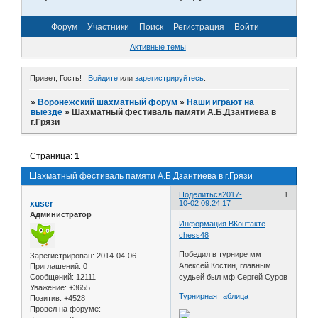
Форум
Участники
Поиск
Регистрация
Войти
Активные темы
Привет, Гость!
Войдите
или
зарегистрируйтесь
.
»
Воронежский шахматный форум
»
Наши играют на
выезде
»
Шахматный фестиваль памяти А.Б.Дзантиева в
г.Грязи
Страница:
1
Шахматный фестиваль памяти А.Б.Дзантиева в г.Грязи
Поделиться
2017-
1
xuser
10-02 09:24:17
Администратор
Информация ВКонтакте
chess48
Победил в турнире мм
Зарегистрирован
: 2014-04-06
Алексей Костин, главным
Приглашений:
0
Сообщений:
12111
судьей был мф Сергей Суров
Уважение:
+3655
Турнирная таблица
Позитив:
+4528
Провел на форуме: