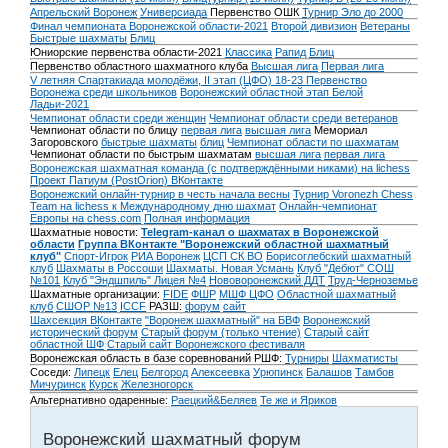
Апрельский Воронеж
Универсиада
Первенство ОШК
Турнир Эло до 2000
Финал чемпионата Воронежской области-2021
Второй дивизион
Ветераны
Быстрые шахматы
Блиц
Юниорские первенства области-2021
Классика
Рапид
Блиц
Первенство областного шахматного клуба
Высшая лига
Первая лига
V летняя Спартакиада молодёжи, II этап (ЦФО) 18-23
Первенство
Воронежа среди школьников
Воронежский областной этап Белой
Ладьи-2021
Чемпионат области среди женщин
Чемпионат области среди ветеранов
Чемпионат области по блицу
первая лига
высшая лига
Мемориал
Загоровского
быстрые шахматы
блиц
Чемпионат области по шахматам
Чемпионат области по быстрым шахматам
высшая лига
первая лига
Воронежская шахматная команда (с подтверждёнными никами) на lichess
Проект Патиум (PostOrion) ВКонтакте
Воронежский онлайн-турнир в честь начала весны
Турнир Voronezh Chess
Team на lichess к Международному дню шахмат
Онлайн-чемпионат
Европы на chess.com
Полная информация
Шахматные новости:
Telegram-канал о шахматах в Воронежской
области
Группа ВКонтакте "Воронежский областной шахматный
клуб"
Спорт-Игрок
РИА Воронеж
ЦСП СК ВО
Борисоглебский шахматный
клуб
Шахматы в Россоши
Шахматы. Новая Усмань
Клуб "Дебют" СОШ
№101
Клуб "Эндшпиль" Лицея №4
Нововоронежский ДДТ
Труд-Черноземье
Шахматные организации:
FIDE
ФШР
МШФ ЦФО
Областной шахматный
клуб
СШОР №13
ICCF
РАЗШ:
форум
сайт
Шахсекция ВКонтакте
"Воронеж шахматный" на БВФ
Воронежский
исторический форум
Cтарый форум (только чтение)
Старый сайт
областной ШФ
Старый сайт Воронежского фестиваля
Воронежская область в базе соревнований РШФ:
Турниры
Шахматисты
Соседи:
Липецк
Елец
Белгород
Алексеевка
Урюпинск
Балашов
Тамбов
Мичуринск
Курск
Железногорск
Альтернативно одаренные:
Раецкий&Беляев
Те же и Яриков
Воронежский шахматный форум