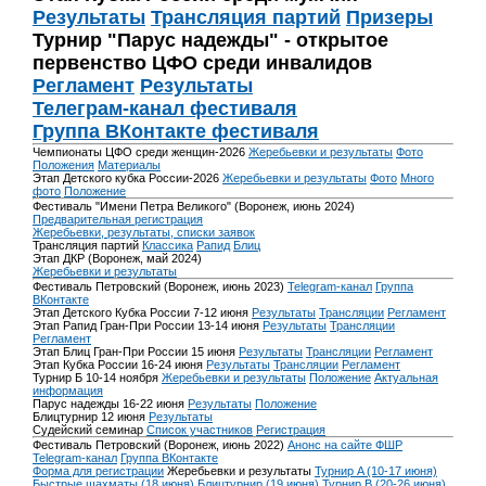
Результаты
Трансляция партий
Призеры
Турнир "Парус надежды" - открытое
первенство ЦФО среди инвалидов
Регламент
Результаты
Телеграм-канал фестиваля
Группа ВКонтакте фестиваля
Чемпионаты ЦФО среди женщин-2026
Жеребьевки и результаты
Фото
Положения
Материалы
Этап Детского кубка России-2026
Жеребьевки и результаты
Фото
Много
фото
Положение
Фестиваль "Имени Петра Великого" (Воронеж, июнь 2024)
Предварительная регистрация
Жеребьевки, результаты, списки заявок
Трансляция партий
Классика
Рапид
Блиц
Этап ДКР (Воронеж, май 2024)
Жеребьевки и результаты
Фестиваль Петровский (Воронеж, июнь 2023)
Telegram-канал
Группа
ВКонтакте
Этап Детского Кубка России 7-12 июня
Результаты
Трансляции
Регламент
Этап Рапид Гран-При России 13-14 июня
Результаты
Трансляции
Регламент
Этап Блиц Гран-При России 15 июня
Результаты
Трансляции
Регламент
Этап Кубка России 16-24 июня
Результаты
Трансляции
Регламент
Турнир Б 10-14 ноября
Жеребьевки и результаты
Положение
Актуальная
информация
Парус надежды 16-22 июня
Результаты
Положение
Блицтурнир 12 июня
Результаты
Судейский семинар
Список участников
Регистрация
Фестиваль Петровский (Воронеж, июнь 2022)
Анонс на сайте ФШР
Telegram-канал
Группа ВКонтакте
Форма для регистрации
Жеребьевки и результаты
Турнир A (10-17 июня)
Быстрые шахматы (18 июня)
Блицтурнир (19 июня)
Турнир B (20-26 июня)