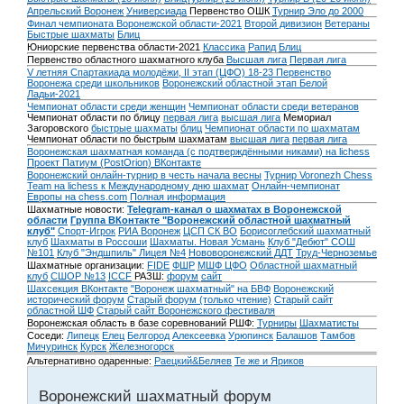
Апрельский Воронеж
Универсиада
Первенство ОШК
Турнир Эло до 2000
Финал чемпионата Воронежской области-2021
Второй дивизион
Ветераны
Быстрые шахматы
Блиц
Юниорские первенства области-2021
Классика
Рапид
Блиц
Первенство областного шахматного клуба
Высшая лига
Первая лига
V летняя Спартакиада молодёжи, II этап (ЦФО) 18-23
Первенство
Воронежа среди школьников
Воронежский областной этап Белой
Ладьи-2021
Чемпионат области среди женщин
Чемпионат области среди ветеранов
Чемпионат области по блицу
первая лига
высшая лига
Мемориал
Загоровского
быстрые шахматы
блиц
Чемпионат области по шахматам
Чемпионат области по быстрым шахматам
высшая лига
первая лига
Воронежская шахматная команда (с подтверждёнными никами) на lichess
Проект Патиум (PostOrion) ВКонтакте
Воронежский онлайн-турнир в честь начала весны
Турнир Voronezh Chess
Team на lichess к Международному дню шахмат
Онлайн-чемпионат
Европы на chess.com
Полная информация
Шахматные новости:
Telegram-канал о шахматах в Воронежской
области
Группа ВКонтакте "Воронежский областной шахматный
клуб"
Спорт-Игрок
РИА Воронеж
ЦСП СК ВО
Борисоглебский шахматный
клуб
Шахматы в Россоши
Шахматы. Новая Усмань
Клуб "Дебют" СОШ
№101
Клуб "Эндшпиль" Лицея №4
Нововоронежский ДДТ
Труд-Черноземье
Шахматные организации:
FIDE
ФШР
МШФ ЦФО
Областной шахматный
клуб
СШОР №13
ICCF
РАЗШ:
форум
сайт
Шахсекция ВКонтакте
"Воронеж шахматный" на БВФ
Воронежский
исторический форум
Cтарый форум (только чтение)
Старый сайт
областной ШФ
Старый сайт Воронежского фестиваля
Воронежская область в базе соревнований РШФ:
Турниры
Шахматисты
Соседи:
Липецк
Елец
Белгород
Алексеевка
Урюпинск
Балашов
Тамбов
Мичуринск
Курск
Железногорск
Альтернативно одаренные:
Раецкий&Беляев
Те же и Яриков
Воронежский шахматный форум