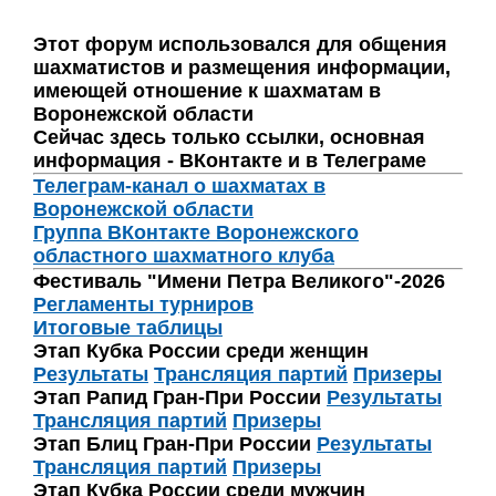
Этот форум использовался для общения
шахматистов и размещения информации,
имеющей отношение к шахматам в
Воронежской области
Сейчас здесь только ссылки, основная
информация - ВКонтакте и в Телеграме
Телеграм-канал о шахматах в
Воронежской области
Группа ВКонтакте Воронежского
областного шахматного клуба
Фестиваль "Имени Петра Великого"-2026
Регламенты турниров
Итоговые таблицы
Этап Кубка России среди женщин
Результаты
Трансляция партий
Призеры
Этап Рапид Гран-При России
Результаты
Трансляция партий
Призеры
Этап Блиц Гран-При России
Результаты
Трансляция партий
Призеры
Этап Кубка России среди мужчин