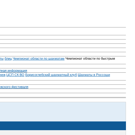
ты
блиц
Чемпионат области по шахматам
Чемпионат области по быстрым
лная информация
неж
ЦСП СК ВО
Борисоглебский шахматный клуб
Шахматы в Россоши
ежского фестиваля