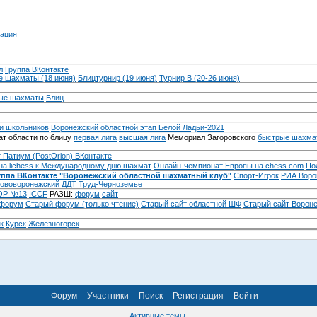
ация
л
Группа ВКонтакте
 шахматы (18 июня)
Блицтурнир (19 июня)
Турнир B (20-26 июня)
ые шахматы
Блиц
и школьников
Воронежский областной этап Белой Ладьи-2021
т области по блицу
первая лига
высшая лига
Мемориал Загоровского
быстрые шахма
 Патиум (PostOrion) ВКонтакте
на lichess к Международному дню шахмат
Онлайн-чемпионат Европы на chess.com
По
уппа ВКонтакте "Воронежский областной шахматный клуб"
Спорт-Игрок
РИА Воро
ововоронежский ДДТ
Труд-Черноземье
Р №13
ICCF
РАЗШ:
форум
сайт
 форум
Cтарый форум (только чтение)
Старый сайт областной ШФ
Старый сайт Ворон
к
Курск
Железногорск
Форум
Участники
Поиск
Регистрация
Войти
Активные темы