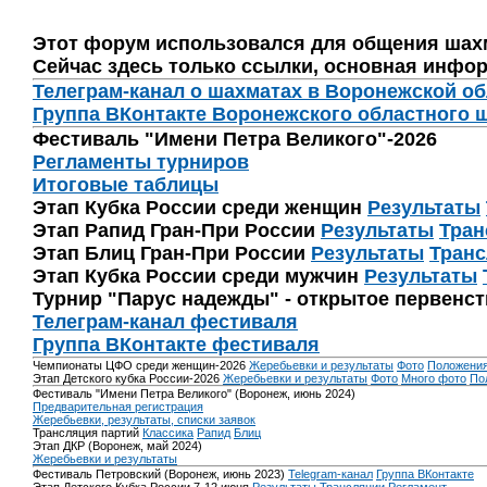
Этот форум использовался для общения шах
Сейчас здесь только ссылки, основная инфор
Телеграм-канал о шахматах в Воронежской о
Группа ВКонтакте Воронежского областного 
Фестиваль "Имени Петра Великого"-2026
Регламенты турниров
Итоговые таблицы
Этап Кубка России среди женщин
Результаты
Этап Рапид Гран-При России
Результаты
Тран
Этап Блиц Гран-При России
Результаты
Транс
Этап Кубка России среди мужчин
Результаты
Турнир "Парус надежды" - открытое первенс
Телеграм-канал фестиваля
Группа ВКонтакте фестиваля
Чемпионаты ЦФО среди женщин-2026
Жеребьевки и результаты
Фото
Положени
Этап Детского кубка России-2026
Жеребьевки и результаты
Фото
Много фото
По
Фестиваль "Имени Петра Великого" (Воронеж, июнь 2024)
Предварительная регистрация
Жеребьевки, результаты, списки заявок
Трансляция партий
Классика
Рапид
Блиц
Этап ДКР (Воронеж, май 2024)
Жеребьевки и результаты
Фестиваль Петровский (Воронеж, июнь 2023)
Telegram-канал
Группа ВКонтакте