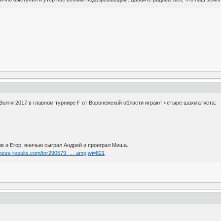
олги-2017 в главном турнире F от Воронежской области играют четыре шахматиста:
в и Егор, вничью сыграл Андрей и проиграл Миша.
chess-results.com/tnr290579. … amp;wi=821