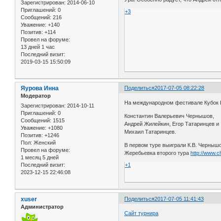
Зарегистрирован
: 2014-06-10
Приглашений:
0
+3
Сообщений:
216
Уважение:
+140
Позитив:
+114
Провел на форуме:
13 дней 1 час
Последний визит:
2019-03-15 15:50:09
Яурова Инна
Поделиться
2017-07-05 08:22:28
Модератор
На международном фестивале Кубок В
Зарегистрирован
: 2014-10-11
Приглашений:
0
Константин Валерьевич Чернышов,
Сообщений:
1515
Андрей Жилейкин, Егор Татаринцев и
Уважение:
+1080
Михаил Татаринцев.
Позитив:
+1246
Пол:
Женский
В первом туре выиграли К.В. Чернышо
Провел на форуме:
Жеребьевка второго тура
http://www.
1 месяц 5 дней
Последний визит:
+1
2023-12-15 22:46:08
xuser
Поделиться
2017-07-05 11:41:43
Администратор
Сайт турнира