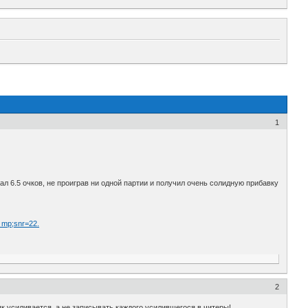
1
ал 6.5 очков, не проиграв ни одной партии и получил очень солидную прибавку
 mp;snr=22.
2
к усиливается, а не записывать каждого усилившегося в читеры!