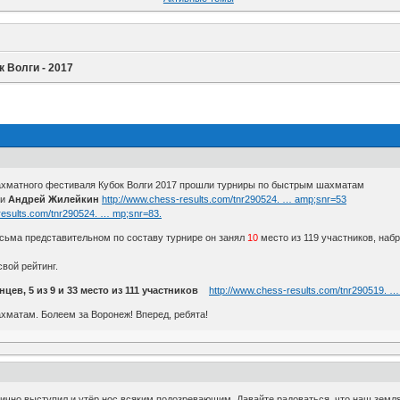
к Волги - 2017
ахматного фестиваля Кубок Волги 2017 прошли турниры по быстрым шахматам
ли
Андрей Жилейкин
http://www.chess-results.com/tnr290524. … amp;snr=53
results.com/tnr290524. … mp;snr=83.
есьма представительном по составу турнире он занял
10
место из 119 участников, набр
свой рейтинг.
цев, 5 из 9 и 33 место из 111 участников
http://www.chess-results.com/tnr290519. …
хматам. Болеем за Воронеж! Вперед, ребята!
лично выступил и утёр нос всяким подозревающим. Давайте радоваться, что наш земля