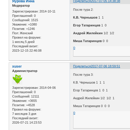
Яурова Инна
Поделиться
2017-07-05 14:38:38
Модератор
После тура 2:
Зарегистрирован
: 2014-10-11
Приглашений:
0
К.В. Чернышов
1 1
Сообщений:
1515
Уважение:
+1080
Егор Татаринцев
1 0
Позитив:
+1246
Пол:
Женский
Андрей Жилейкин
1/2 1/2
Провел на форуме:
Миша Татаринцев
0 0
1 месяц 5 дней
Последний визит:
0
2023-12-15 22:46:08
xuser
Поделиться
2017-07-06 18:59:51
Администратор
После тура 3:
К.В. Чернышов 1 1 1
Зарегистрирован
: 2014-04-06
Егор Татаринцев 1 0 1
Приглашений:
0
Сообщений:
12111
Андрей Жилейкин 1/2 1/2 1
Уважение:
+3655
Позитив:
+4528
Миша Татаринцев 0 0 0
Провел на форуме:
0
7 месяцев 3 дня
Последний визит:
2026-07-21 14:23:53