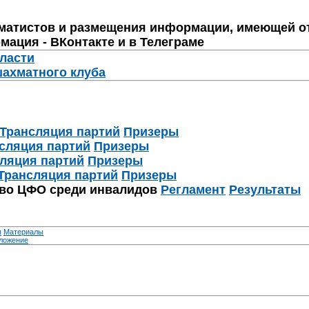
матистов и размещения информации, имеющей о
мация - ВКонтакте и в Телеграме
бласти
шахматного клуба
Трансляция партий
Призеры
сляция партий
Призеры
ляция партий
Призеры
Трансляция партий
Призеры
тво ЦФО среди инвалидов
Регламент
Результаты
я
Материалы
ложение