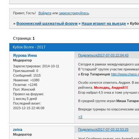
Привет, Гость!
Войдите
или
зарегистрируйтесь
.
»
Воронежский шахматный форум
»
Наши играют на выезде
»
Кубо
Страница:
1
Кубок Волги - 2017
Яурова Инна
Поделиться
2017-07-03 22:04:43
Модератор
Сегодня в рамках международного ш
Зарегистрирован
: 2014-10-11
В "старшей" группе участие принима
Приглашений:
0
и
Егор Татаринцев
http://www.chess-
Сообщений:
1515
Уважение:
+1080
Особо хочется отметить Андрея. В в
Позитив:
+1246
рейтинга.
Молодец, Андрей!!!
Пол:
Женский
Егор набрал 4,5 очка и тоже улучшил 
Провел на форуме:
1 месяц 5 дней
В средней группе играл
Миша Татарин
Последний визит:
2023-12-15 22:46:08
Впереди турниры по классическим ша
+3
zeiva
Поделиться
2017-07-03 22:53:25
Модератор
Ура! Особенно радует, что Андрей от