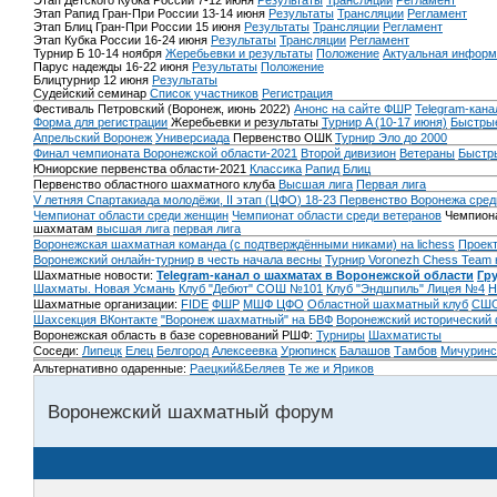
Этап Детского Кубка России 7-12 июня
Результаты
Трансляции
Регламент
Этап Рапид Гран-При России 13-14 июня
Результаты
Трансляции
Регламент
Этап Блиц Гран-При России 15 июня
Результаты
Трансляции
Регламент
Этап Кубка России 16-24 июня
Результаты
Трансляции
Регламент
Турнир Б 10-14 ноября
Жеребьевки и результаты
Положение
Актуальная информ
Парус надежды 16-22 июня
Результаты
Положение
Блицтурнир 12 июня
Результаты
Судейский семинар
Список участников
Регистрация
Фестиваль Петровский (Воронеж, июнь 2022)
Анонс на сайте ФШР
Telegram-кана
Форма для регистрации
Жеребьевки и результаты
Турнир A (10-17 июня)
Быстрые
Апрельский Воронеж
Универсиада
Первенство ОШК
Турнир Эло до 2000
Финал чемпионата Воронежской области-2021
Второй дивизион
Ветераны
Быстр
Юниорские первенства области-2021
Классика
Рапид
Блиц
Первенство областного шахматного клуба
Высшая лига
Первая лига
V летняя Спартакиада молодёжи, II этап (ЦФО) 18-23
Первенство Воронежа сред
Чемпионат области среди женщин
Чемпионат области среди ветеранов
Чемпиона
шахматам
высшая лига
первая лига
Воронежская шахматная команда (с подтверждёнными никами) на lichess
Проект
Воронежский онлайн-турнир в честь начала весны
Турнир Voronezh Chess Team 
Шахматные новости:
Telegram-канал о шахматах в Воронежской области
Гр
Шахматы. Новая Усмань
Клуб "Дебют" СОШ №101
Клуб "Эндшпиль" Лицея №4
Н
Шахматные организации:
FIDE
ФШР
МШФ ЦФО
Областной шахматный клуб
СШО
Шахсекция ВКонтакте
"Воронеж шахматный" на БВФ
Воронежский исторический
Воронежская область в базе соревнований РШФ:
Турниры
Шахматисты
Соседи:
Липецк
Елец
Белгород
Алексеевка
Урюпинск
Балашов
Тамбов
Мичуринс
Альтернативно одаренные:
Раецкий&Беляев
Те же и Яриков
Воронежский шахматный форум