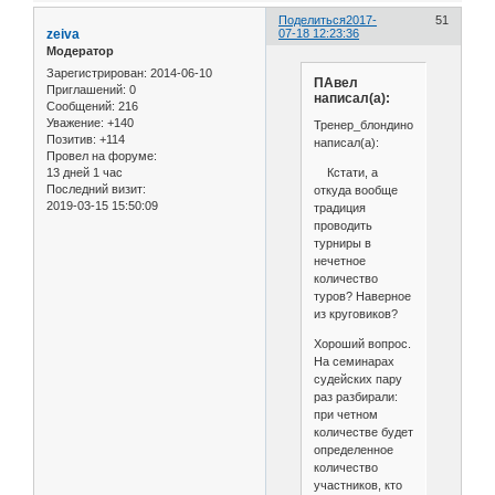
Поделиться
2017-
51
zeiva
07-18 12:23:36
Модератор
Зарегистрирован
: 2014-06-10
ПАвел
Приглашений:
0
написал(а):
Сообщений:
216
Уважение:
+140
Тренер_блондинок
Позитив:
+114
написал(а):
Провел на форуме:
Кстати, а
13 дней 1 час
Последний визит:
откуда вообще
2019-03-15 15:50:09
традиция
проводить
турниры в
нечетное
количество
туров? Наверное
из круговиков?
Хороший вопрос.
На семинарах
судейских пару
раз разбирали:
при четном
количестве будет
определенное
количество
участников, кто