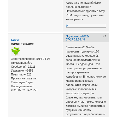
какие из этих партий были
реально сыграны?
Нежелательно грузить в базу
РШФ такую лажу, лучше как-
то поправить.
0
Поделиться
2017-
43
xuser
07-17 22:38:48
Администратор
Замечание #2. Чтобы
проводить турнир со 150
участниками, хорошо бы
Зарегистрирован
: 2014-04-06
заранее продумать узкие
Приглашений:
0
места. Их здесь два - это
Сообщений:
12111
регистрация результатов и
Уважение:
+3655
распространение
Позитив:
+4528
жеребьевки. В первом случае
Провел на форуме:
можно использовать
7 месяцев 3 дня
распечатки жеребьевки,
Последний визит:
которые заполняли бы
2026-07-21 14:23:53
несколько судей (по
бланкам, как на опене, или
опросом участников, которые
должны были бы подходить к
судьям). Заносить
результаты в жеребьевочный