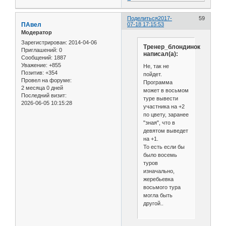
Поделиться
2017-
59
ПАвел
07-18 17:15:53
Модератор
Зарегистрирован
: 2014-04-06
Тренер_блондинок
Приглашений:
0
написал(а):
Сообщений:
1887
Уважение:
+855
Не, так не
Позитив:
+354
пойдет.
Провел на форуме:
Программа
2 месяца 0 дней
может в восьмом
Последний визит:
туре вывести
2026-06-05 10:15:28
участника на +2
по цвету, заранее
"зная", что в
девятом выведет
на +1.
То есть если бы
было восемь
туров
изначально,
жеребьевка
восьмого тура
могла быть
другой..