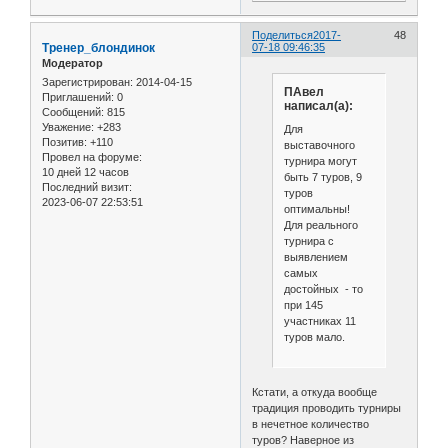
Поделиться
2017-
48
Тренер_блондинок
07-18 09:46:35
Модератор
Зарегистрирован
: 2014-04-15
ПАвел
Приглашений:
0
написал(а):
Сообщений:
815
Уважение:
+283
Для
Позитив:
+110
выставочного
Провел на форуме:
турнира могут
10 дней 12 часов
быть 7 туров, 9
Последний визит:
туров
2023-06-07 22:53:51
оптимальны!
Для реального
турнира с
выявлением
самых
достойных - то
при 145
участниках 11
туров мало.
Кстати, а откуда вообще
традиция проводить турниры
в нечетное количество
туров? Наверное из