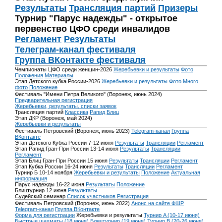
Результаты
Трансляция партий
Призеры
Турнир "Парус надежды" - открытое
первенство ЦФО среди инвалидов
Регламент
Результаты
Телеграм-канал фестиваля
Группа ВКонтакте фестиваля
Чемпионаты ЦФО среди женщин-2026
Жеребьевки и результаты
Фото
Положения
Материалы
Этап Детского кубка России-2026
Жеребьевки и результаты
Фото
Много
фото
Положение
Фестиваль "Имени Петра Великого" (Воронеж, июнь 2024)
Предварительная регистрация
Жеребьевки, результаты, списки заявок
Трансляция партий
Классика
Рапид
Блиц
Этап ДКР (Воронеж, май 2024)
Жеребьевки и результаты
Фестиваль Петровский (Воронеж, июнь 2023)
Telegram-канал
Группа
ВКонтакте
Этап Детского Кубка России 7-12 июня
Результаты
Трансляции
Регламент
Этап Рапид Гран-При России 13-14 июня
Результаты
Трансляции
Регламент
Этап Блиц Гран-При России 15 июня
Результаты
Трансляции
Регламент
Этап Кубка России 16-24 июня
Результаты
Трансляции
Регламент
Турнир Б 10-14 ноября
Жеребьевки и результаты
Положение
Актуальная
информация
Парус надежды 16-22 июня
Результаты
Положение
Блицтурнир 12 июня
Результаты
Судейский семинар
Список участников
Регистрация
Фестиваль Петровский (Воронеж, июнь 2022)
Анонс на сайте ФШР
Telegram-канал
Группа ВКонтакте
Форма для регистрации
Жеребьевки и результаты
Турнир A (10-17 июня)
Быстрые шахматы (18 июня)
Блицтурнир (19 июня)
Турнир B (20-26 июня)