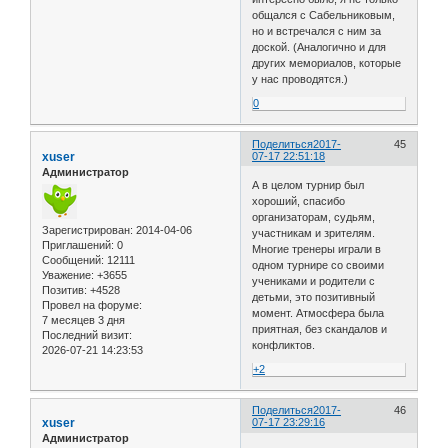
общался с Сабельниковым,
но и встречался с ним за
доской. (Аналогично и для
других мемориалов, которые
у нас проводятся.)
0
Поделиться
2017-
45
xuser
07-17 22:51:18
Администратор
А в целом турнир был
хороший, спасибо
организаторам, судьям,
Зарегистрирован
: 2014-04-06
участникам и зрителям.
Приглашений:
0
Многие тренеры играли в
Сообщений:
12111
одном турнире со своими
Уважение:
+3655
учениками и родители с
Позитив:
+4528
детьми, это позитивный
Провел на форуме:
момент. Атмосфера была
7 месяцев 3 дня
приятная, без скандалов и
Последний визит:
конфликтов.
2026-07-21 14:23:53
+2
Поделиться
2017-
46
xuser
07-17 23:29:16
Администратор