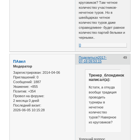
круговиков? Там четное
количество участников-
нечетное туров. Но в
швейцарках четное
количество туров даже
справедливее- будет равное
количество партий белыми и
черными..
0
Поделиться
2017-
49
ПАвел
07-18 09:53:15
Модератор
Зарегистрирован
: 2014-04-06
Тренер_блондинок
Приглашений:
0
написал(а):
Сообщений:
1887
Уважение:
+855
Кстати, а откуда
Позитив:
+354
вообще традиция
Провел на форуме:
проводить
2 месяца 0 дней
турниры в
Последний визит:
нечетное
2026-06-05 10:15:28
количество
туров? Наверное
из круговиков?
Хороший вопрос.