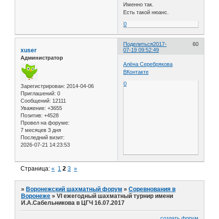
Именно так.
Есть такой нюанс.
0
Поделиться
2017-
60
xuser
07-19 09:52:49
Администратор
Алёна Серебрякова
ВКонтакте
0
Зарегистрирован
: 2014-04-06
Приглашений:
0
Сообщений:
12111
Уважение:
+3655
Позитив:
+4528
Провел на форуме:
7 месяцев 3 дня
Последний визит:
2026-07-21 14:23:53
Страница:
«
1
2
3
»
»
Воронежский шахматный форум
»
Соревнования в
Воронеже
»
VI ежегодный шахматный турнир имени
И.А.Сабельникова в ЦГЧ 16.07.2017
создать форум