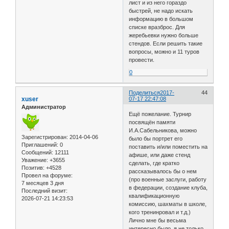
лист и из него гораздо
быстрей, не надо искать
информацию в большом
списке вразброс. Для
жеребьевки нужно больше
стендов. Если решить такие
вопросы, можно и 11 туров
провести.
0
Поделиться
2017-
44
xuser
07-17 22:47:08
Администратор
Ещё пожелание. Турнир
посвящён памяти
И.А.Сабельникова, можно
Зарегистрирован
: 2014-04-06
было бы портрет его
Приглашений:
0
поставить и/или поместить на
Сообщений:
12111
афише, или даже стенд
Уважение:
+3655
сделать, где кратко
Позитив:
+4528
рассказывалось бы о нем
Провел на форуме:
(про военные заслуги, работу
7 месяцев 3 дня
в федерации, создание клуба,
Последний визит:
квалификационную
2026-07-21 14:23:53
комиссию, шахматы в школе,
кого тренинровал и т.д.)
Лично мне бы весьма
интересно было, я не только