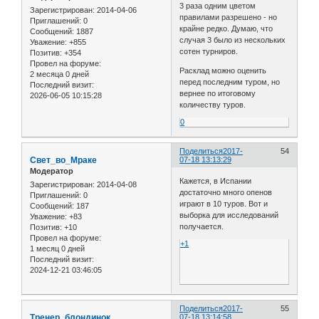
3 раза одним цветом
Зарегистрирован
: 2014-04-06
правилами разрешено - но
Приглашений:
0
крайне редко. Думаю, что
Сообщений:
1887
случая 3 было из нескольких
Уважение:
+855
сотен турниров.
Позитив:
+354
Провел на форуме:
Расклад можно оценить
2 месяца 0 дней
перед последним туром, но
Последний визит:
вернее по итоговому
2026-06-05 10:15:28
количеству туров.
0
Поделиться
2017-
54
Свет_во_Мраке
07-18 13:13:29
Модератор
Кажется, в Испании
Зарегистрирован
: 2014-04-08
достаточно много опенов
Приглашений:
0
играют в 10 туров. Вот и
Сообщений:
187
выборка для исследований
Уважение:
+83
получается.
Позитив:
+10
Провел на форуме:
+1
1 месяц 0 дней
Последний визит:
2024-12-21 03:46:05
Поделиться
2017-
55
Тренер_блондинок
07-18 13:14:58