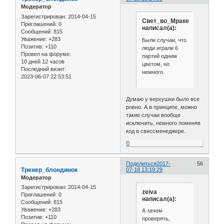
Модератор
Зарегистрирован
: 2014-04-15
Свет_во_Мраке
Приглашений:
0
написал(а):
Сообщений:
815
Уважение:
+283
Были случаи, что
Позитив:
+110
люди играли 6
Провел на форуме:
партий одним
10 дней 12 часов
цветом, но
Последний визит:
немного.
2023-06-07 22:53:51
Думаю у верхушки было все
ровно. А в принципе, можно
такие случаи вообще
исключить, немного поменяв
код в свиссменеджере..
0
Поделиться
2017-
56
Тренер_блондинок
07-18 13:19:29
Модератор
Зарегистрирован
: 2014-04-15
zeiva
Приглашений:
0
написал(а):
Сообщений:
815
Уважение:
+283
А зачем
Позитив:
+110
проверять,