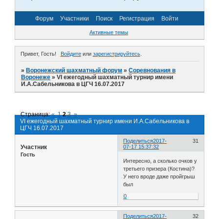
Форум
Участники
Поиск
Регистрация
Войти
Активные темы
Привет, Гость!
Войдите
или
зарегистрируйтесь
.
»
Воронежский шахматный форум
»
Соревнования в
Воронеже
»
VI ежегодный шахматный турнир имени
И.А.Сабельникова в ЦГЧ 16.07.2017
Страница:
«
1
2
3
»
VI ежегодный шахматный турнир имени И.А.Сабельникова в
ЦГЧ 16.07.2017
Поделиться
2017-
31
Участник
07-17 15:37:32
Гость
Интересно, а сколько очков у
третьего призера (Костина)?
У него вроде даже пройгрыш
был
0
Поделиться
2017-
32