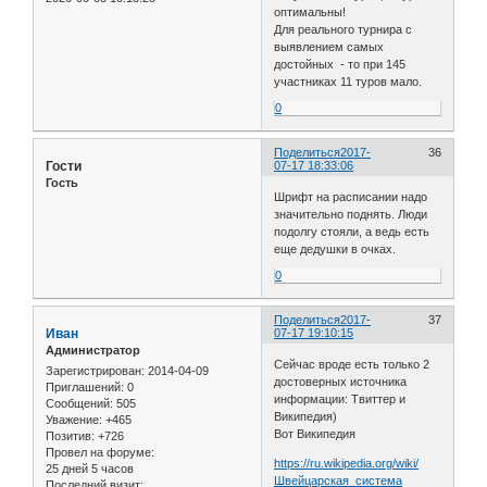
оптимальны!
Для реального турнира с
выявлением самых
достойных - то при 145
участниках 11 туров мало.
0
Поделиться
2017-
36
Гости
07-17 18:33:06
Гость
Шрифт на расписании надо
значительно поднять. Люди
подолгу стояли, а ведь есть
еще дедушки в очках.
0
Поделиться
2017-
37
Иван
07-17 19:10:15
Администратор
Сейчас вроде есть только 2
Зарегистрирован
: 2014-04-09
достоверных источника
Приглашений:
0
информации: Твиттер и
Сообщений:
505
Википедия)
Уважение:
+465
Вот Википедия
Позитив:
+726
Провел на форуме:
https://ru.wikipedia.org/wiki/
25 дней 5 часов
Швейцарская_система
Последний визит: