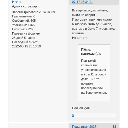
Иван
07-17 16:34:21
Администратор
Все призеры достойные,
Зарегистрирован
: 2014-04-09
никто не спорит.
Приглашений:
0
И аргументация, что нужно
Сообщений:
505
было закончить до 7 часов,
Уважение:
+465
поэтому и было 7 туров, тоже
Позитив:
+726
понятна.
Провел на форуме:
25 дней 5 часов
Но вот это
Последний визит:
2022-08-15 23:13:59
ПАвел
написал(а):
При такой
количестве
участников мало
и 9 , и 11 туров, и
даже 13. Что
показал
последний блиц
на Воронеж-опен.
Полная чушь...
0
Поделиться
2017-
33