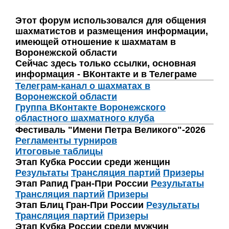
Этот форум использовался для общения
шахматистов и размещения информации,
имеющей отношение к шахматам в
Воронежской области
Сейчас здесь только ссылки, основная
информация - ВКонтакте и в Телеграме
Телеграм-канал о шахматах в
Воронежской области
Группа ВКонтакте Воронежского
областного шахматного клуба
Фестиваль "Имени Петра Великого"-2026
Регламенты турниров
Итоговые таблицы
Этап Кубка России среди женщин
Результаты
Трансляция партий
Призеры
Этап Рапид Гран-При России
Результаты
Трансляция партий
Призеры
Этап Блиц Гран-При России
Результаты
Трансляция партий
Призеры
Этап Кубка России среди мужчин