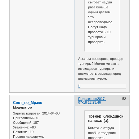
сыграет на два
раза больше
одним цветом.
Что
несправедливо.
Но тут надо
провести 5-10
турниров и
проверить.
А зачем проверять, проводя
турниры? Можно же взять
имеющиеся турниры и
посмотреть расклад перед
последним туром.
0
Поделиться
2017-
52
Свет_во_Мраке
07-18 12:23:46
Модератор
Зарегистрирован
: 2014-04-08
Тренер_блондинок
Приглашений:
0
написал(а):
Сообщений:
187
Уважение:
+83
Кстати, а откуда
Позитив:
+10
вообще традиция
Провел на форуме:
проводить