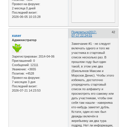
Провел на форуме:
2 месяца 0 дней
Последний визит:
2026-06-05 10:15:28
Поделиться
2017-
42
xuser
07-17 22:24:01
Администратор
Замечание #1 - не следует
включать одного и того же
участника в стартовый
Зарегистрирован
: 2014-04-06
список несколько раз. В
Приглашений:
0
прошлом году был один
Сообщений:
12111
такой, в этом уже два
Уважение:
+3655
(Емельянов Максим и
Позитив:
+4528
Морозов Денис). Чтобы этого
Провел на форуме:
избежать, достаточно
7 месяцев 3 дня
упорядочить стартовый
Последний визит:
список по алфавиту и
2026-07-21 14:23:53
просмотреть его самому или
дать участникам, чтобы они
себя там нашли - наверняка
кто-нибудь заметит дубль.
Кстати, один из них был
дважды включён в
жеребьевку аж два тура
подряд. Нет ли информации,