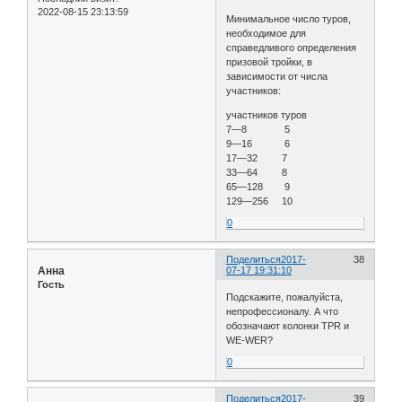
2022-08-15 23:13:59
Минимальное число туров,
необходимое для
справедливого определения
призовой тройки, в
зависимости от числа
участников:
участников туров
7—8 5
9—16 6
17—32 7
33—64 8
65—128 9
129—256 10
0
Поделиться
2017-
38
Анна
07-17 19:31:10
Гость
Подскажите, пожалуйста,
непрофессионалу. А что
обозначают колонки TPR и
WE-WER?
0
Поделиться
2017-
39