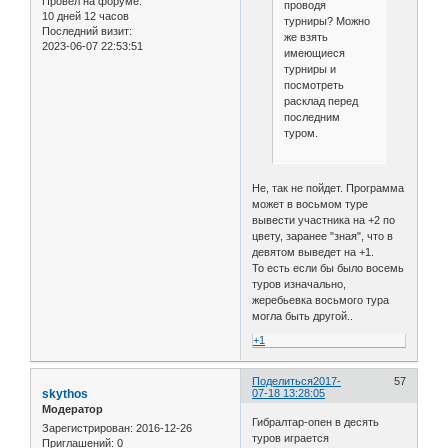
Провел на форуме:
проводя
10 дней 12 часов
турниры? Можно
Последний визит:
же взять
2023-06-07 22:53:51
имеющиеся
турниры и
посмотреть
расклад перед
последним
туром.
Не, так не пойдет. Программа
может в восьмом туре
вывести участника на +2 по
цвету, заранее "зная", что в
девятом выведет на +1.
То есть если бы было восемь
туров изначально,
жеребьевка восьмого тура
могла быть другой..
+1
Поделиться
2017-
57
skythos
07-18 13:28:05
Модератор
Гибралтар-опен в десять
Зарегистрирован
: 2016-12-26
туров играется
Приглашений:
0