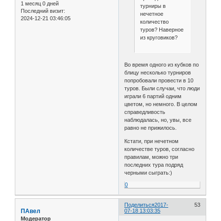
1 месяц 0 дней
турниры в
Последний визит:
нечетное
2024-12-21 03:46:05
количество
туров? Наверное
из круговиков?
Во время одного из кубков по
блицу несколько турниров
попробовали провести в 10
туров. Были случаи, что люди
играли 6 партий одним
цветом, но немного. В целом
справедливость
наблюдалась, но, увы, все
равно не прижилось.
Кстати, при нечетном
количестве туров, согласно
правилам, можно три
последних тура подряд
черными сыграть:)
0
Поделиться
2017-
53
ПАвел
07-18 13:03:35
Модератор