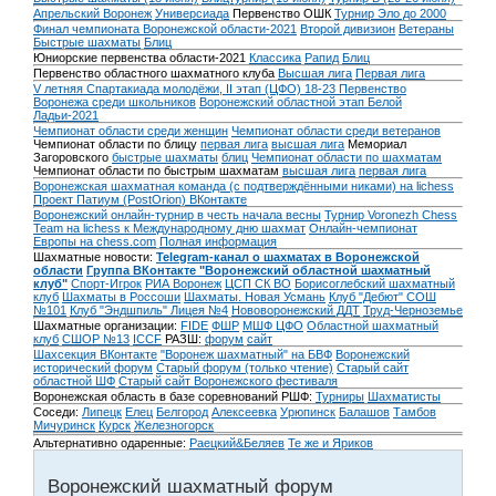
Апрельский Воронеж
Универсиада
Первенство ОШК
Турнир Эло до 2000
Финал чемпионата Воронежской области-2021
Второй дивизион
Ветераны
Быстрые шахматы
Блиц
Юниорские первенства области-2021
Классика
Рапид
Блиц
Первенство областного шахматного клуба
Высшая лига
Первая лига
V летняя Спартакиада молодёжи, II этап (ЦФО) 18-23
Первенство
Воронежа среди школьников
Воронежский областной этап Белой
Ладьи-2021
Чемпионат области среди женщин
Чемпионат области среди ветеранов
Чемпионат области по блицу
первая лига
высшая лига
Мемориал
Загоровского
быстрые шахматы
блиц
Чемпионат области по шахматам
Чемпионат области по быстрым шахматам
высшая лига
первая лига
Воронежская шахматная команда (с подтверждёнными никами) на lichess
Проект Патиум (PostOrion) ВКонтакте
Воронежский онлайн-турнир в честь начала весны
Турнир Voronezh Chess
Team на lichess к Международному дню шахмат
Онлайн-чемпионат
Европы на chess.com
Полная информация
Шахматные новости:
Telegram-канал о шахматах в Воронежской
области
Группа ВКонтакте "Воронежский областной шахматный
клуб"
Спорт-Игрок
РИА Воронеж
ЦСП СК ВО
Борисоглебский шахматный
клуб
Шахматы в Россоши
Шахматы. Новая Усмань
Клуб "Дебют" СОШ
№101
Клуб "Эндшпиль" Лицея №4
Нововоронежский ДДТ
Труд-Черноземье
Шахматные организации:
FIDE
ФШР
МШФ ЦФО
Областной шахматный
клуб
СШОР №13
ICCF
РАЗШ:
форум
сайт
Шахсекция ВКонтакте
"Воронеж шахматный" на БВФ
Воронежский
исторический форум
Cтарый форум (только чтение)
Старый сайт
областной ШФ
Старый сайт Воронежского фестиваля
Воронежская область в базе соревнований РШФ:
Турниры
Шахматисты
Соседи:
Липецк
Елец
Белгород
Алексеевка
Урюпинск
Балашов
Тамбов
Мичуринск
Курск
Железногорск
Альтернативно одаренные:
Раецкий&Беляев
Те же и Яриков
Воронежский шахматный форум