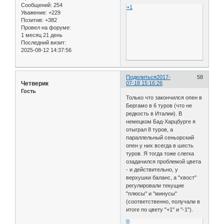
Сообщений:
254
+1
Уважение:
+229
Позитив:
+382
Провел на форуме:
1 месяц 21 день
Последний визит:
2025-08-12 14:37:56
Поделиться
2017-
58
Четверик
07-18 15:16:26
Гость
Только что закончился опен в
Бергамо в 6 туров (что не
редкость в Италии). В
немецком Бад-Харцбурге я
отыграл 8 туров, а
параллельный сеньорский
опен у них всегда в шесть
туров. Я тогда тоже слегка
озадачился проблемой цвета
- и действительно, у
верхушки баланс, а "хвост"
регулировали текущие
"плюсы" и "минусы"
(соответственно, получали в
итоге по цвету "+1" и "-1").
0