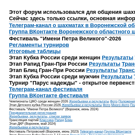
Этот форум использовался для общения шах
Сейчас здесь только ссылки, основная инфор
Телеграм-канал о шахматах в Воронежской о
Группа ВКонтакте Воронежского областного 
Фестиваль "Имени Петра Великого"-2026
Регламенты турниров
Итоговые таблицы
Этап Кубка России среди женщин
Результаты
Этап Рапид Гран-При России
Результаты
Тран
Этап Блиц Гран-При России
Результаты
Транс
Этап Кубка России среди мужчин
Результаты
Турнир "Парус надежды" - открытое первенс
Телеграм-канал фестиваля
Группа ВКонтакте фестиваля
Чемпионаты ЦФО среди женщин-2026
Жеребьевки и результаты
Фото
Положени
Этап Детского кубка России-2026
Жеребьевки и результаты
Фото
Много фото
По
Фестиваль "Имени Петра Великого" (Воронеж, июнь 2024)
Предварительная регистрация
Жеребьевки, результаты, списки заявок
Трансляция партий
Классика
Рапид
Блиц
Этап ДКР (Воронеж, май 2024)
Жеребьевки и результаты
Фестиваль Петровский (Воронеж, июнь 2023)
Telegram-канал
Группа ВКонтакте