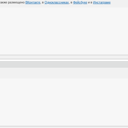
также размещено
ВКонтакте
, в
Одноклассниках
, в
Фейсбуке
и в
Инстаграме