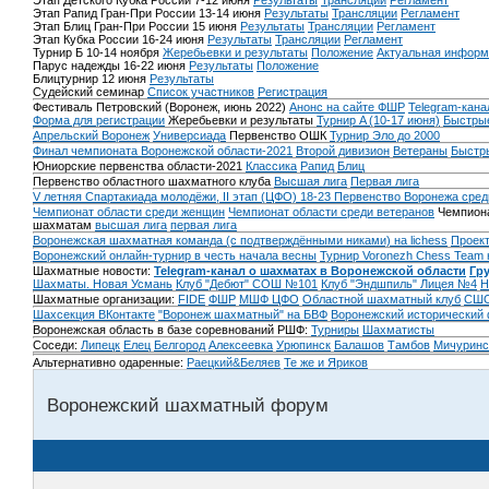
Этап Детского Кубка России 7-12 июня
Результаты
Трансляции
Регламент
Этап Рапид Гран-При России 13-14 июня
Результаты
Трансляции
Регламент
Этап Блиц Гран-При России 15 июня
Результаты
Трансляции
Регламент
Этап Кубка России 16-24 июня
Результаты
Трансляции
Регламент
Турнир Б 10-14 ноября
Жеребьевки и результаты
Положение
Актуальная информ
Парус надежды 16-22 июня
Результаты
Положение
Блицтурнир 12 июня
Результаты
Судейский семинар
Список участников
Регистрация
Фестиваль Петровский (Воронеж, июнь 2022)
Анонс на сайте ФШР
Telegram-кана
Форма для регистрации
Жеребьевки и результаты
Турнир A (10-17 июня)
Быстрые
Апрельский Воронеж
Универсиада
Первенство ОШК
Турнир Эло до 2000
Финал чемпионата Воронежской области-2021
Второй дивизион
Ветераны
Быстр
Юниорские первенства области-2021
Классика
Рапид
Блиц
Первенство областного шахматного клуба
Высшая лига
Первая лига
V летняя Спартакиада молодёжи, II этап (ЦФО) 18-23
Первенство Воронежа сред
Чемпионат области среди женщин
Чемпионат области среди ветеранов
Чемпиона
шахматам
высшая лига
первая лига
Воронежская шахматная команда (с подтверждёнными никами) на lichess
Проект
Воронежский онлайн-турнир в честь начала весны
Турнир Voronezh Chess Team 
Шахматные новости:
Telegram-канал о шахматах в Воронежской области
Гр
Шахматы. Новая Усмань
Клуб "Дебют" СОШ №101
Клуб "Эндшпиль" Лицея №4
Н
Шахматные организации:
FIDE
ФШР
МШФ ЦФО
Областной шахматный клуб
СШО
Шахсекция ВКонтакте
"Воронеж шахматный" на БВФ
Воронежский исторический
Воронежская область в базе соревнований РШФ:
Турниры
Шахматисты
Соседи:
Липецк
Елец
Белгород
Алексеевка
Урюпинск
Балашов
Тамбов
Мичуринс
Альтернативно одаренные:
Раецкий&Беляев
Те же и Яриков
Воронежский шахматный форум