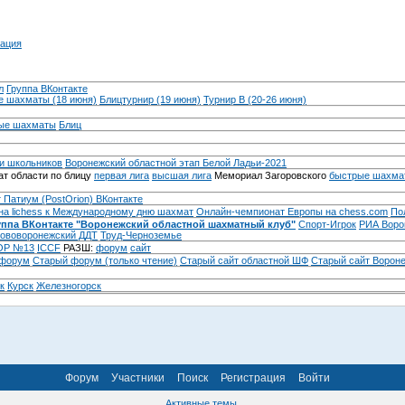
ация
л
Группа ВКонтакте
 шахматы (18 июня)
Блицтурнир (19 июня)
Турнир B (20-26 июня)
ые шахматы
Блиц
и школьников
Воронежский областной этап Белой Ладьи-2021
т области по блицу
первая лига
высшая лига
Мемориал Загоровского
быстрые шахма
 Патиум (PostOrion) ВКонтакте
на lichess к Международному дню шахмат
Онлайн-чемпионат Европы на chess.com
По
уппа ВКонтакте "Воронежский областной шахматный клуб"
Спорт-Игрок
РИА Воро
ововоронежский ДДТ
Труд-Черноземье
Р №13
ICCF
РАЗШ:
форум
сайт
 форум
Cтарый форум (только чтение)
Старый сайт областной ШФ
Старый сайт Ворон
к
Курск
Железногорск
Форум
Участники
Поиск
Регистрация
Войти
Активные темы