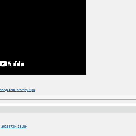
предстоящего турнира
ll-29258730_13189