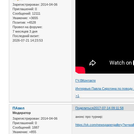
Зарегистрирован
: 2014-04-06
Приглашений:
0
Сообщений:
12111
Уважение:
+3655
Позитив:
+4528
Провел на форуме:
7 месяцев 3 дня
Последний визит:
2026-07-21 14:23:53
ГЧ ВКонтакте
Интервью Павла Сиротина по поводу 
+1
ПАвел
Поделиться
2017-07-14 09:11:58
Модератор
анонс про турнир:
Зарегистрирован
: 2014-04-06
Приглашений:
0
https://vk.com/newspapergallery?w=wa
Сообщений:
1887
Уважение:
+855