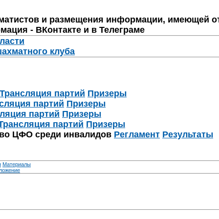
матистов и размещения информации, имеющей о
мация - ВКонтакте и в Телеграме
бласти
шахматного клуба
Трансляция партий
Призеры
сляция партий
Призеры
ляция партий
Призеры
Трансляция партий
Призеры
тво ЦФО среди инвалидов
Регламент
Результаты
я
Материалы
ложение