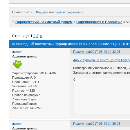
Привет, Гость!
Войдите
или
зарегистрируйтесь
.
»
Воронежский шахматный форум
»
Соревнования в Воронеже
»
V
Страница:
1
2
3
»
VI ежегодный шахматный турнир имени И.А.Сабельникова в ЦГЧ 16.07
xuser
Поделиться
2017-06-29 14:33:25
Администратор
Анонс турнира на сайте Центра Гале
Регистрация участников с 15 часов, 
Заявки на участие принимаются по т
Зарегистрирован
: 2014-04-06
Приглашений:
0
0
Сообщений:
12111
Уважение:
+3655
Позитив:
+4528
Провел на форуме:
7 месяцев 3 дня
Последний визит:
2026-07-21 14:23:53
xuser
Поделиться
2017-06-29 14:38:03
Администратор