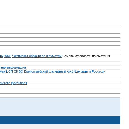
ты
блиц
Чемпионат области по шахматам
Чемпионат области по быстрым
лная информация
неж
ЦСП СК ВО
Борисоглебский шахматный клуб
Шахматы в Россоши
ежского фестиваля