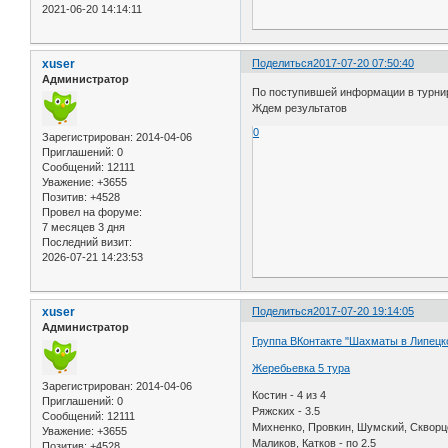
2021-06-20 14:14:11
xuser
Поделиться
2017-07-20 07:50:40
Администратор
По поступившей информации в турнире
Ждем результатов
0
Зарегистрирован
: 2014-04-06
Приглашений:
0
Сообщений:
12111
Уважение:
+3655
Позитив:
+4528
Провел на форуме:
7 месяцев 3 дня
Последний визит:
2026-07-21 14:23:53
xuser
Поделиться
2017-07-20 19:14:05
Администратор
Группа ВКонтакте "Шахматы в Липецк
Жеребьевка 5 тура
Зарегистрирован
: 2014-04-06
Костин - 4 из 4
Приглашений:
0
Ряжских - 3.5
Сообщений:
12111
Михненко, Провкин, Шумский, Скворцо
Уважение:
+3655
Маликов, Катков - по 2.5
Позитив:
+4528