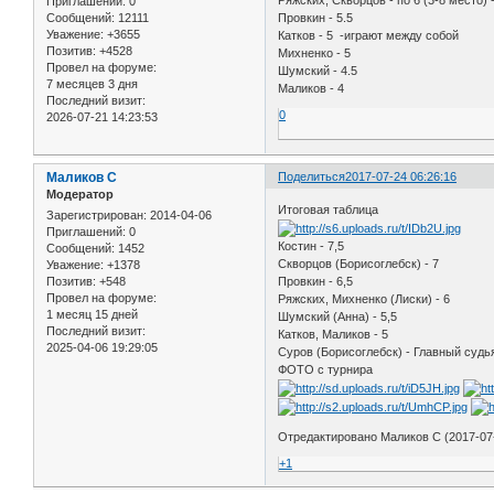
Ряжских, Скворцов - по 6 (3-8 место)
Приглашений:
0
Сообщений:
12111
Провкин - 5.5
Уважение:
+3655
Катков - 5 -играют между собой
Позитив:
+4528
Михненко - 5
Провел на форуме:
Шумский - 4.5
7 месяцев 3 дня
Маликов - 4
Последний визит:
0
2026-07-21 14:23:53
Маликов С
Поделиться
2017-07-24 06:26:16
Модератор
Итоговая таблица
Зарегистрирован
: 2014-04-06
Приглашений:
0
Костин - 7,5
Сообщений:
1452
Скворцов (Борисоглебск) - 7
Уважение:
+1378
Провкин - 6,5
Позитив:
+548
Провел на форуме:
Ряжских, Михненко (Лиски) - 6
1 месяц 15 дней
Шумский (Анна) - 5,5
Последний визит:
Катков, Маликов - 5
2025-04-06 19:29:05
Суров (Борисоглебск) - Главный судь
ФОТО с турнира
Отредактировано Маликов С (2017-07-
+1