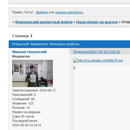
Привет, Гость!
Войдите
или
зарегистрируйтесь
.
»
Воронежский шахматный форум
»
Наши играют на выезде
»
Откр
Страница:
1
Открытый Чемпионат Липецкого района.
Мишаня тюшевский
Поделиться
2017-06-29 13:01:42
Модератор
0
Зарегистрирован
: 2016-06-17
Приглашений:
0
Сообщений:
66
Уважение:
+23
Позитив:
+4
Провел на форуме:
2 дня 20 часов
Последний визит:
2021-06-20 14:14:11