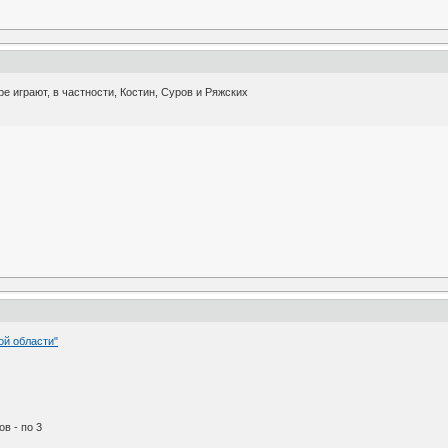
 играют, в частности, Костин, Суров и Ряжских
ой области"
в - по 3