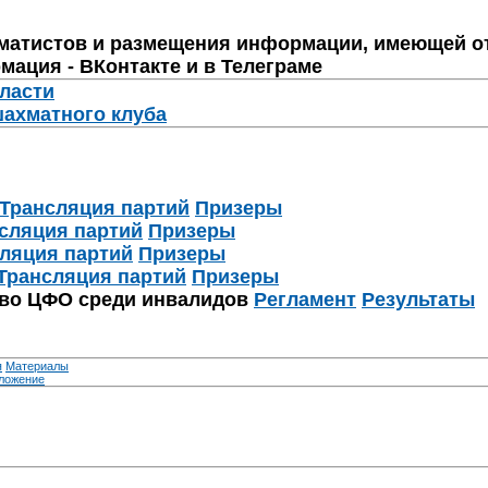
матистов и размещения информации, имеющей о
мация - ВКонтакте и в Телеграме
бласти
шахматного клуба
Трансляция партий
Призеры
сляция партий
Призеры
ляция партий
Призеры
Трансляция партий
Призеры
тво ЦФО среди инвалидов
Регламент
Результаты
я
Материалы
ложение