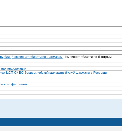
ты
блиц
Чемпионат области по шахматам
Чемпионат области по быстрым
лная информация
неж
ЦСП СК ВО
Борисоглебский шахматный клуб
Шахматы в Россоши
ежского фестиваля