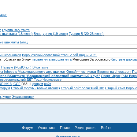
ация
л
Группа ВКонтакте
 шахматы (18 июня)
Блицтурнир (19 июня)
Турнир B (20-26 июня)
ые шахматы
Блиц
и школьников
Воронежский областной этап Белой Ладьи-2021
т области по блицу
первая лига
высшая лига
Мемориал Загоровского
быстрые шахма
 Патиум (PostOrion) ВКонтакте
на lichess к Международному дню шахмат
Онлайн-чемпионат Европы на chess.com
По
уппа ВКонтакте "Воронежский областной шахматный клуб"
Спорт-Игрок
РИА Воро
ововоронежский ДДТ
Труд-Черноземье
Р №13
ICCF
РАЗШ:
форум
сайт
 форум
Cтарый форум (только чтение)
Старый сайт областной ШФ
Старый сайт Ворон
к
Курск
Железногорск
Форум
Участники
Поиск
Регистрация
Войти
Активные темы