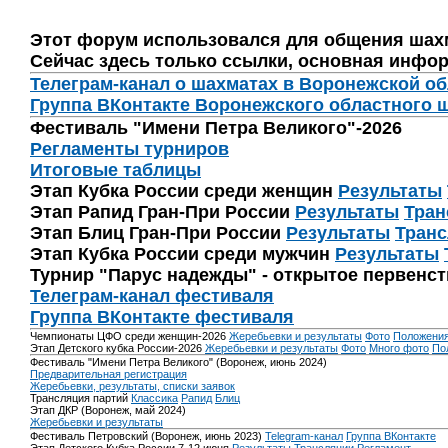
Этот форум использовался для общения шах
Сейчас здесь только ссылки, основная инфор
Телеграм-канал о шахматах в Воронежской о
Группа ВКонтакте Воронежского областного 
Фестиваль "Имени Петра Великого"-2026
Регламенты турниров
Итоговые таблицы
Этап Кубка России среди женщин
Результаты
Этап Рапид Гран-При России
Результаты
Тран
Этап Блиц Гран-При России
Результаты
Транс
Этап Кубка России среди мужчин
Результаты
Турнир "Парус надежды" - открытое первенс
Телеграм-канал фестиваля
Группа ВКонтакте фестиваля
Чемпионаты ЦФО среди женщин-2026
Жеребьевки и результаты
Фото
Положени
Этап Детского кубка России-2026
Жеребьевки и результаты
Фото
Много фото
По
Фестиваль "Имени Петра Великого" (Воронеж, июнь 2024)
Предварительная регистрация
Жеребьевки, результаты, списки заявок
Трансляция партий
Классика
Рапид
Блиц
Этап ДКР (Воронеж, май 2024)
Жеребьевки и результаты
Фестиваль Петровский (Воронеж, июнь 2023)
Telegram-канал
Группа ВКонтакте