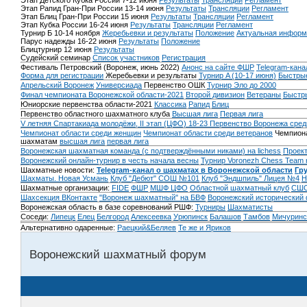
Этап Детского Кубка России 7-12 июня
Результаты
Трансляции
Регламент
Этап Рапид Гран-При России 13-14 июня
Результаты
Трансляции
Регламент
Этап Блиц Гран-При России 15 июня
Результаты
Трансляции
Регламент
Этап Кубка России 16-24 июня
Результаты
Трансляции
Регламент
Турнир Б 10-14 ноября
Жеребьевки и результаты
Положение
Актуальная информ
Парус надежды 16-22 июня
Результаты
Положение
Блицтурнир 12 июня
Результаты
Судейский семинар
Список участников
Регистрация
Фестиваль Петровский (Воронеж, июнь 2022)
Анонс на сайте ФШР
Telegram-кана
Форма для регистрации
Жеребьевки и результаты
Турнир A (10-17 июня)
Быстрые
Апрельский Воронеж
Универсиада
Первенство ОШК
Турнир Эло до 2000
Финал чемпионата Воронежской области-2021
Второй дивизион
Ветераны
Быстр
Юниорские первенства области-2021
Классика
Рапид
Блиц
Первенство областного шахматного клуба
Высшая лига
Первая лига
V летняя Спартакиада молодёжи, II этап (ЦФО) 18-23
Первенство Воронежа сред
Чемпионат области среди женщин
Чемпионат области среди ветеранов
Чемпиона
шахматам
высшая лига
первая лига
Воронежская шахматная команда (с подтверждёнными никами) на lichess
Проект
Воронежский онлайн-турнир в честь начала весны
Турнир Voronezh Chess Team 
Шахматные новости:
Telegram-канал о шахматах в Воронежской области
Гр
Шахматы. Новая Усмань
Клуб "Дебют" СОШ №101
Клуб "Эндшпиль" Лицея №4
Н
Шахматные организации:
FIDE
ФШР
МШФ ЦФО
Областной шахматный клуб
СШО
Шахсекция ВКонтакте
"Воронеж шахматный" на БВФ
Воронежский исторический
Воронежская область в базе соревнований РШФ:
Турниры
Шахматисты
Соседи:
Липецк
Елец
Белгород
Алексеевка
Урюпинск
Балашов
Тамбов
Мичуринс
Альтернативно одаренные:
Раецкий&Беляев
Те же и Яриков
Воронежский шахматный форум