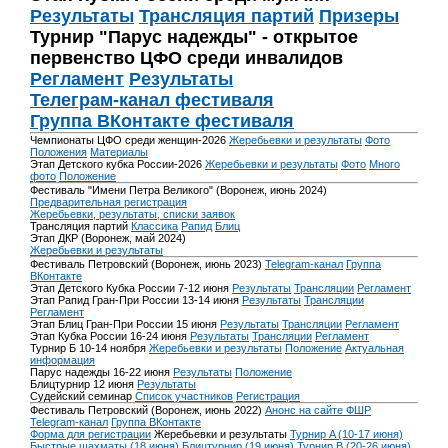
Результаты
Трансляция партий
Призеры
Турнир "Парус надежды" - открытое
первенство ЦФО среди инвалидов
Регламент
Результаты
Телеграм-канал фестиваля
Группа ВКонтакте фестиваля
Чемпионаты ЦФО среди женщин-2026
Жеребьевки и результаты
Фото
Положения
Материалы
Этап Детского кубка России-2026
Жеребьевки и результаты
Фото
Много
фото
Положение
Фестиваль "Имени Петра Великого" (Воронеж, июнь 2024)
Предварительная регистрация
Жеребьевки, результаты, списки заявок
Трансляция партий
Классика
Рапид
Блиц
Этап ДКР (Воронеж, май 2024)
Жеребьевки и результаты
Фестиваль Петровский (Воронеж, июнь 2023)
Telegram-канал
Группа
ВКонтакте
Этап Детского Кубка России 7-12 июня
Результаты
Трансляции
Регламент
Этап Рапид Гран-При России 13-14 июня
Результаты
Трансляции
Регламент
Этап Блиц Гран-При России 15 июня
Результаты
Трансляции
Регламент
Этап Кубка России 16-24 июня
Результаты
Трансляции
Регламент
Турнир Б 10-14 ноября
Жеребьевки и результаты
Положение
Актуальная
информация
Парус надежды 16-22 июня
Результаты
Положение
Блицтурнир 12 июня
Результаты
Судейский семинар
Список участников
Регистрация
Фестиваль Петровский (Воронеж, июнь 2022)
Анонс на сайте ФШР
Telegram-канал
Группа ВКонтакте
Форма для регистрации
Жеребьевки и результаты
Турнир A (10-17 июня)
Быстрые шахматы (18 июня)
Блицтурнир (19 июня)
Турнир B (20-26 июня)