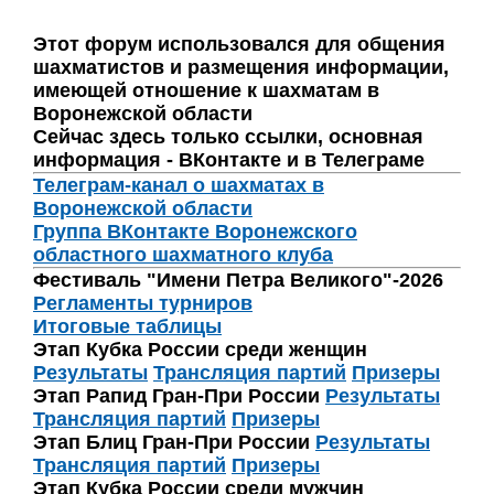
Этот форум использовался для общения
шахматистов и размещения информации,
имеющей отношение к шахматам в
Воронежской области
Сейчас здесь только ссылки, основная
информация - ВКонтакте и в Телеграме
Телеграм-канал о шахматах в
Воронежской области
Группа ВКонтакте Воронежского
областного шахматного клуба
Фестиваль "Имени Петра Великого"-2026
Регламенты турниров
Итоговые таблицы
Этап Кубка России среди женщин
Результаты
Трансляция партий
Призеры
Этап Рапид Гран-При России
Результаты
Трансляция партий
Призеры
Этап Блиц Гран-При России
Результаты
Трансляция партий
Призеры
Этап Кубка России среди мужчин