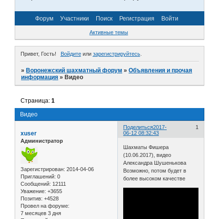
Форум
Участники
Поиск
Регистрация
Войти
Активные темы
Привет, Гость!
Войдите
или
зарегистрируйтесь
.
»
Воронежский шахматный форум
»
Объявления и прочая
информация
»
Видео
Страница:
1
Видео
Поделиться
2017-
1
xuser
06-12 08:32:43
Администратор
Шахматы Фишера
(10.06.2017), видео
Александра Шушенькова
Зарегистрирован
: 2014-04-06
Возможно, потом будет в
Приглашений:
0
более высоком качестве
Сообщений:
12111
Уважение:
+3655
Позитив:
+4528
Провел на форуме:
7 месяцев 3 дня