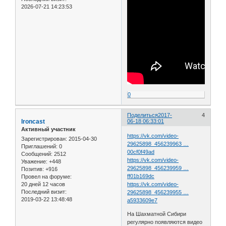
2026-07-21 14:23:53
0
Поделиться
2017-
4
Ironcast
06-18 06:33:01
Активный участник
https://vk.com/video-
Зарегистрирован
: 2015-04-30
29625898_456239963 …
Приглашений:
0
00cf0f49ad
Сообщений:
2512
https://vk.com/video-
Уважение:
+448
29625898_456239959 …
Позитив:
+916
ff01b169dc
Провел на форуме:
20 дней 12 часов
https://vk.com/video-
Последний визит:
29625898_456239955 …
2019-03-22 13:48:48
a5933609e7
На Шахматной Сибири
регулярно появляются видео