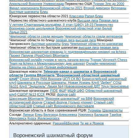
Апрельский Воронеж
Универсиада
Первенство ОШК
Турнир Эло до 2000
Финал чемпионата Воронежской области-2021
Второй дивизион
Ветераны
Быстрые шахматы
Блиц
Юниорские первенства области-2021
Классика
Рапид
Блиц
Первенство областного шахматного клуба
Высшая лига
Первая лига
V летняя Спартакиада молодёжи, II этап (ЦФО) 18-23
Первенство
Воронежа среди школьников
Воронежский областной этап Белой
Ладьи-2021
Чемпионат области среди женщин
Чемпионат области среди ветеранов
Чемпионат области по блицу
первая лига
высшая лига
Мемориал
Загоровского
быстрые шахматы
блиц
Чемпионат области по шахматам
Чемпионат области по быстрым шахматам
высшая лига
первая лига
Воронежская шахматная команда (с подтверждёнными никами) на lichess
Проект Патиум (PostOrion) ВКонтакте
Воронежский онлайн-турнир в честь начала весны
Турнир Voronezh Chess
Team на lichess к Международному дню шахмат
Онлайн-чемпионат
Европы на chess.com
Полная информация
Шахматные новости:
Telegram-канал о шахматах в Воронежской
области
Группа ВКонтакте "Воронежский областной шахматный
клуб"
Спорт-Игрок
РИА Воронеж
ЦСП СК ВО
Борисоглебский шахматный
клуб
Шахматы в Россоши
Шахматы. Новая Усмань
Клуб "Дебют" СОШ
№101
Клуб "Эндшпиль" Лицея №4
Нововоронежский ДДТ
Труд-Черноземье
Шахматные организации:
FIDE
ФШР
МШФ ЦФО
Областной шахматный
клуб
СШОР №13
ICCF
РАЗШ:
форум
сайт
Шахсекция ВКонтакте
"Воронеж шахматный" на БВФ
Воронежский
исторический форум
Cтарый форум (только чтение)
Старый сайт
областной ШФ
Старый сайт Воронежского фестиваля
Воронежская область в базе соревнований РШФ:
Турниры
Шахматисты
Соседи:
Липецк
Елец
Белгород
Алексеевка
Урюпинск
Балашов
Тамбов
Мичуринск
Курск
Железногорск
Альтернативно одаренные:
Раецкий&Беляев
Те же и Яриков
Воронежский шахматный форум