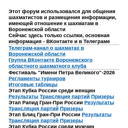
Этот форум использовался для общения
шахматистов и размещения информации,
имеющей отношение к шахматам в
Воронежской области
Сейчас здесь только ссылки, основная
информация - ВКонтакте и в Телеграме
Телеграм-канал о шахматах в
Воронежской области
Группа ВКонтакте Воронежского
областного шахматного клуба
Фестиваль "Имени Петра Великого"-2026
Регламенты турниров
Итоговые таблицы
Этап Кубка России среди женщин
Результаты
Трансляция партий
Призеры
Этап Рапид Гран-При России
Результаты
Трансляция партий
Призеры
Этап Блиц Гран-При России
Результаты
Трансляция партий
Призеры
Этап Кубка России среди мужчин