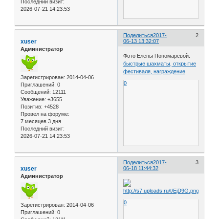
Последний визит:
2026-07-21 14:23:53
Поделиться
2017-
2
xuser
06-13 13:32:07
Администратор
Фото Елены Пономаревой:
быстрые шахматы, открытие
фестиваля, награждение
Зарегистрирован
: 2014-04-06
0
Приглашений:
0
Сообщений:
12111
Уважение:
+3655
Позитив:
+4528
Провел на форуме:
7 месяцев 3 дня
Последний визит:
2026-07-21 14:23:53
Поделиться
2017-
3
xuser
06-18 11:44:32
Администратор
0
Зарегистрирован
: 2014-04-06
Приглашений:
0