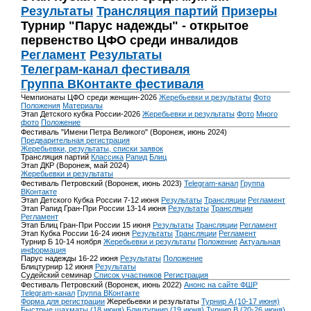
Результаты
Трансляция партий
Призеры
Турнир "Парус надежды" - открытое
первенство ЦФО среди инвалидов
Регламент
Результаты
Телеграм-канал фестиваля
Группа ВКонтакте фестиваля
Чемпионаты ЦФО среди женщин-2026
Жеребьевки и результаты
Фото
Положения
Материалы
Этап Детского кубка России-2026
Жеребьевки и результаты
Фото
Много
фото
Положение
Фестиваль "Имени Петра Великого" (Воронеж, июнь 2024)
Предварительная регистрация
Жеребьевки, результаты, списки заявок
Трансляция партий
Классика
Рапид
Блиц
Этап ДКР (Воронеж, май 2024)
Жеребьевки и результаты
Фестиваль Петровский (Воронеж, июнь 2023)
Telegram-канал
Группа
ВКонтакте
Этап Детского Кубка России 7-12 июня
Результаты
Трансляции
Регламент
Этап Рапид Гран-При России 13-14 июня
Результаты
Трансляции
Регламент
Этап Блиц Гран-При России 15 июня
Результаты
Трансляции
Регламент
Этап Кубка России 16-24 июня
Результаты
Трансляции
Регламент
Турнир Б 10-14 ноября
Жеребьевки и результаты
Положение
Актуальная
информация
Парус надежды 16-22 июня
Результаты
Положение
Блицтурнир 12 июня
Результаты
Судейский семинар
Список участников
Регистрация
Фестиваль Петровский (Воронеж, июнь 2022)
Анонс на сайте ФШР
Telegram-канал
Группа ВКонтакте
Форма для регистрации
Жеребьевки и результаты
Турнир A (10-17 июня)
Быстрые шахматы (18 июня)
Блицтурнир (19 июня)
Турнир B (20-26 июня)