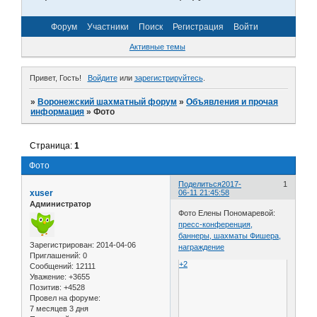
Форум
Участники
Поиск
Регистрация
Войти
Активные темы
Привет, Гость!
Войдите
или
зарегистрируйтесь
.
»
Воронежский шахматный форум
»
Объявления и прочая
информация
»
Фото
Страница:
1
Фото
Поделиться
2017-
1
xuser
06-11 21:45:58
Администратор
Фото Елены Пономаревой:
пресс-конференция,
баннеры, шахматы Фишера,
Зарегистрирован
: 2014-04-06
награждение
Приглашений:
0
+2
Сообщений:
12111
Уважение:
+3655
Позитив:
+4528
Провел на форуме:
7 месяцев 3 дня