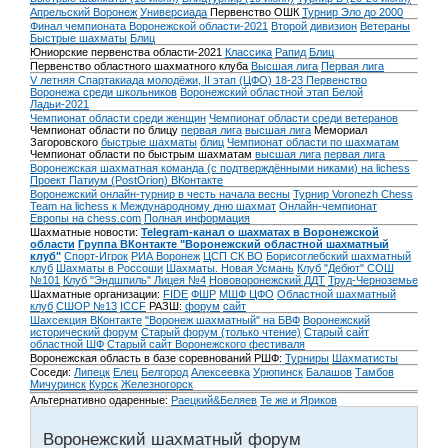
Апрельский Воронеж
Универсиада
Первенство ОШК
Турнир Эло до 2000
Финал чемпионата Воронежской области-2021
Второй дивизион
Ветераны
Быстрые шахматы
Блиц
Юниорские первенства области-2021
Классика
Рапид
Блиц
Первенство областного шахматного клуба
Высшая лига
Первая лига
V летняя Спартакиада молодёжи, II этап (ЦФО) 18-23
Первенство
Воронежа среди школьников
Воронежский областной этап Белой
Ладьи-2021
Чемпионат области среди женщин
Чемпионат области среди ветеранов
Чемпионат области по блицу
первая лига
высшая лига
Мемориал
Загоровского
быстрые шахматы
блиц
Чемпионат области по шахматам
Чемпионат области по быстрым шахматам
высшая лига
первая лига
Воронежская шахматная команда (с подтверждёнными никами) на lichess
Проект Патиум (PostOrion) ВКонтакте
Воронежский онлайн-турнир в честь начала весны
Турнир Voronezh Chess
Team на lichess к Международному дню шахмат
Онлайн-чемпионат
Европы на chess.com
Полная информация
Шахматные новости:
Telegram-канал о шахматах в Воронежской
области
Группа ВКонтакте "Воронежский областной шахматный
клуб"
Спорт-Игрок
РИА Воронеж
ЦСП СК ВО
Борисоглебский шахматный
клуб
Шахматы в Россоши
Шахматы. Новая Усмань
Клуб "Дебют" СОШ
№101
Клуб "Эндшпиль" Лицея №4
Нововоронежский ДДТ
Труд-Черноземье
Шахматные организации:
FIDE
ФШР
МШФ ЦФО
Областной шахматный
клуб
СШОР №13
ICCF
РАЗШ:
форум
сайт
Шахсекция ВКонтакте
"Воронеж шахматный" на БВФ
Воронежский
исторический форум
Cтарый форум (только чтение)
Старый сайт
областной ШФ
Старый сайт Воронежского фестиваля
Воронежская область в базе соревнований РШФ:
Турниры
Шахматисты
Соседи:
Липецк
Елец
Белгород
Алексеевка
Урюпинск
Балашов
Тамбов
Мичуринск
Курск
Железногорск
Альтернативно одаренные:
Раецкий&Беляев
Те же и Яриков
Воронежский шахматный форум