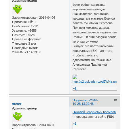
Администратор
Фотография капитана
воронежской команды
шахматистов-заочников
Зарегистрирован
: 2014-04-06
кандидата в мастера Бориса
Приглашений:
0
Константиновича Сергеева
Сообщений:
12111
При нем команда дважды
Уважение:
+3655
выиграла заочное первенство
Позитив:
+4528
России - и еще раз уже после
Провел на форуме:
того, как он умер
7 месяцев 3 дня
В клубе его часто называли
Последний визит:
инициалами (БК) - для того,
2026-07-21 14:23:53
чтобы отличать от
однофамильца, также кмс
Александра Павловича
Сергеева
+1
Поделиться
2016-
10
xuser
10-26 13:29:46
Администратор
Николай Георгиевич Копылов
- персона дня на сайте РШФ
+1
Зарегистрирован
: 2014-04-06