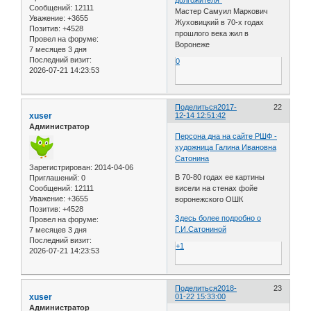
Сообщений:
12111
Мастер Самуил Маркович
Уважение:
+3655
Жуховицкий в 70-х годах
Позитив:
+4528
прошлого века жил в
Провел на форуме:
Воронеже
7 месяцев 3 дня
Последний визит:
0
2026-07-21 14:23:53
Поделиться
2017-
22
xuser
12-14 12:51:42
Администратор
Персона дна на сайте РШФ -
художница Галина Ивановна
Сатонина
Зарегистрирован
: 2014-04-06
В 70-80 годах ее картины
Приглашений:
0
Сообщений:
12111
висели на стенах фойе
Уважение:
+3655
воронежского ОШК
Позитив:
+4528
Здесь более подробно о
Провел на форуме:
Г.И.Сатониной
7 месяцев 3 дня
Последний визит:
+1
2026-07-21 14:23:53
Поделиться
2018-
23
xuser
01-22 15:33:00
Администратор