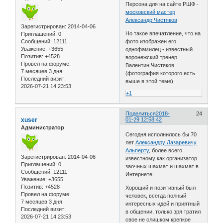
Персона для на сайте РШФ -
московский мастер
Александр Чистяков
Зарегистрирован
: 2014-04-06
Но такое впечатление, что на
Приглашений:
0
Сообщений:
12111
фото изображен его
Уважение:
+3655
однофамилец - известный
Позитив:
+4528
воронежский тренер
Провел на форуме:
Валентин Чистяков
7 месяцев 3 дня
(фотография которого есть
Последний визит:
выше в этой теме)
2026-07-21 14:23:53
+1
Поделиться
2018-
24
xuser
01-29 12:58:42
Администратор
Сегодня исполнилось бы 70
лет
Александру Лазаревичу
Альперту
, более всего
Зарегистрирован
: 2014-04-06
известному как организатор
Приглашений:
0
заочных шахмат и шахмат в
Сообщений:
12111
Интернете
Уважение:
+3655
Позитив:
+4528
Хороший и позитивный был
Провел на форуме:
человек, всегда полный
7 месяцев 3 дня
интересных идей и приятный
Последний визит:
в общении, только зря тратил
2026-07-21 14:23:53
свое не слишком крепкое