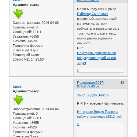
xuser
Администратор
На 98-м году жизни умер
Рэймонд Смаллиан
-
известный американский
Зарегистрирован
: 2014-04-06
математик, автор и
Приглашений:
0
собиратель головоломок, в
Сообщений:
12111
том числе и шахматных,
Уважение:
+3655
очень разносторонняя
Позитив:
+4528
личность
Провел на форуме:
RIP
7 месяцев 3 дня
На старом форуме было
Последний визит:
обсуждение одной из его
2026-07-21 14:23:53
задач
0
Поделиться
2017-
19
xuser
07-19 09:43:52
Администратор
Умер Эндрю Полсон
RIP. Интересный был человек
Зарегистрирован
: 2014-04-06
Интервью Эндрю Полсона
Приглашений:
0
сайту chess-news (2012 год)
Сообщений:
12111
Уважение:
+3655
0
Позитив:
+4528
Провел на форуме:
7 месяцев 3 дня