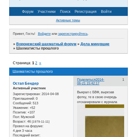
Форум
Участники
Поиск
Регистрация
Войти
Активные темы
Привет, Гость!
Войдите
или
зарегистрируйтесь
.
»
Воронежский шахматный форум
»
Дела минувшие
»
Шахматисты прошлого
Страница:
1
2
»
Шахматисты прошлого
Поделиться
2014-
1
Остап Бендер
06-21 15:42:17
Активный участник
Выкрал с БВФ, вырезав
Зарегистрирован
: 2014-04-08
фотку, те в свою очередь
Приглашений:
0
отсканировали с журнала
Сообщений:
513
Уважение:
+52
Позитив:
+107
Пол:
Мужской
Возраст:
46
[1979-11-11]
Провел на форуме:
4 дня 3 часа
Последний визит: