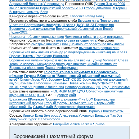
Апрельский Воронеж
Универсиада
Первенство ОШК
Турнир Эло до 2000
Финал чемпионата Воронежской области-2021
Второй дивизион
Ветераны
Быстрые шахматы
Блиц
Юниорские первенства области-2021
Классика
Рапид
Блиц
Первенство областного шахматного клуба
Высшая лига
Первая лига
V летняя Спартакиада молодёжи, II этап (ЦФО) 18-23
Первенство
Воронежа среди школьников
Воронежский областной этап Белой
Ладьи-2021
Чемпионат области среди женщин
Чемпионат области среди ветеранов
Чемпионат области по блицу
первая лига
высшая лига
Мемориал
Загоровского
быстрые шахматы
блиц
Чемпионат области по шахматам
Чемпионат области по быстрым шахматам
высшая лига
первая лига
Воронежская шахматная команда (с подтверждёнными никами) на lichess
Проект Патиум (PostOrion) ВКонтакте
Воронежский онлайн-турнир в честь начала весны
Турнир Voronezh Chess
Team на lichess к Международному дню шахмат
Онлайн-чемпионат
Европы на chess.com
Полная информация
Шахматные новости:
Telegram-канал о шахматах в Воронежской
области
Группа ВКонтакте "Воронежский областной шахматный
клуб"
Спорт-Игрок
РИА Воронеж
ЦСП СК ВО
Борисоглебский шахматный
клуб
Шахматы в Россоши
Шахматы. Новая Усмань
Клуб "Дебют" СОШ
№101
Клуб "Эндшпиль" Лицея №4
Нововоронежский ДДТ
Труд-Черноземье
Шахматные организации:
FIDE
ФШР
МШФ ЦФО
Областной шахматный
клуб
СШОР №13
ICCF
РАЗШ:
форум
сайт
Шахсекция ВКонтакте
"Воронеж шахматный" на БВФ
Воронежский
исторический форум
Cтарый форум (только чтение)
Старый сайт
областной ШФ
Старый сайт Воронежского фестиваля
Воронежская область в базе соревнований РШФ:
Турниры
Шахматисты
Соседи:
Липецк
Елец
Белгород
Алексеевка
Урюпинск
Балашов
Тамбов
Мичуринск
Курск
Железногорск
Альтернативно одаренные:
Раецкий&Беляев
Те же и Яриков
Воронежский шахматный форум