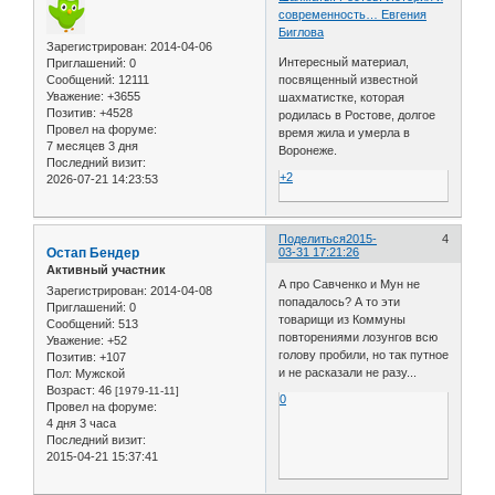
современность… Евгения
Биглова
Зарегистрирован
: 2014-04-06
Интересный материал,
Приглашений:
0
Сообщений:
12111
посвященный известной
Уважение:
+3655
шахматистке, которая
Позитив:
+4528
родилась в Ростове, долгое
Провел на форуме:
время жила и умерла в
7 месяцев 3 дня
Воронеже.
Последний визит:
+2
2026-07-21 14:23:53
Поделиться
2015-
4
Остап Бендер
03-31 17:21:26
Активный участник
А про Савченко и Мун не
Зарегистрирован
: 2014-04-08
попадалось? А то эти
Приглашений:
0
товарищи из Коммуны
Сообщений:
513
повторениями лозунгов всю
Уважение:
+52
голову пробили, но так путное
Позитив:
+107
и не расказали не разу...
Пол:
Мужской
Возраст:
46
[1979-11-11]
0
Провел на форуме:
4 дня 3 часа
Последний визит:
2015-04-21 15:37:41