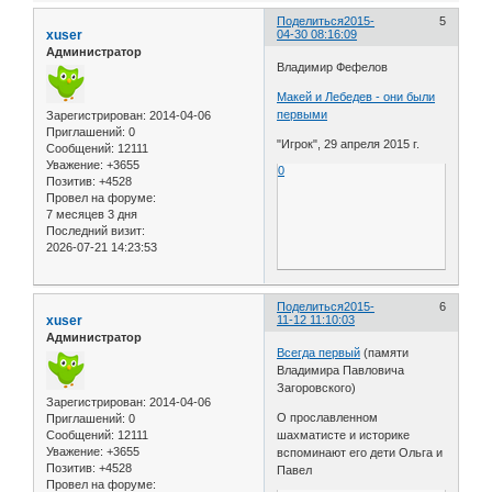
Поделиться
2015-
5
xuser
04-30 08:16:09
Администратор
Владимир Фефелов
Макей и Лебедев - они были
первыми
Зарегистрирован
: 2014-04-06
Приглашений:
0
"Игрок", 29 апреля 2015 г.
Сообщений:
12111
Уважение:
+3655
0
Позитив:
+4528
Провел на форуме:
7 месяцев 3 дня
Последний визит:
2026-07-21 14:23:53
Поделиться
2015-
6
xuser
11-12 11:10:03
Администратор
Всегда первый
(памяти
Владимира Павловича
Загоровского)
Зарегистрирован
: 2014-04-06
О прославленном
Приглашений:
0
Сообщений:
12111
шахматисте и историке
Уважение:
+3655
вспоминают его дети Ольга и
Позитив:
+4528
Павел
Провел на форуме: