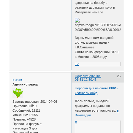
здоровье на борьбу с
разными дураками, коих в
Интернете немало
Здесь мы с ним на одной
фотке, а между нами -
Г.К.Санакоев
Снято на конференции РАЗШ
в Москве в 2003 году
+2
Поделиться
2018-
25
xuser
01-31 12:30:43
Администратор
Персона дня на сайте РШФ -
Сэмюэль Лойд
Жаль только, ни одной
Зарегистрирован
: 2014-04-06
диаграммы не дали, но
Приглашений:
0
Сообщений:
12111
некоторые есть, например,
в
Уважение:
+3655
Википедии
Позитив:
+4528
0
Провел на форуме:
7 месяцев 3 дня
Последний визит: