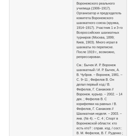
Воронежского реального
училища (1906–1917).
Организатор и председатель
комитета Воронежского
шахматного союза (кружка,
1914–1917). Участник 1 и 3-го
Всероссийских шахматных
турниров (Москва, 1899;
Киев, 1903). Много играл в
шахматы по переписке.
После 1919 г., возможно,
репрессирован.
См.: Бычек И. Р. Воронеж
шахматный / И. Р. Бычек, А.
В. Чубров. – Воронеж, 1981. –
С. 9–11 ; Фефелов В. Он
делал первый ход / В.
Фефелов, Г. Санакоев //
Воронеж. курьер. – 2002. – 14
дек. ; Фефелов В. С
корифеями на равных / В.
Фефелов, Г. Санакоев //
Шахматная неделя. – 2003. –
янв. (№ 4). – С. 4 ; Спорт в
Воронежской области: кто
есть кто? : справ. изд. / сост.:
В. М. Фефелов, В. Г. Руденко ;