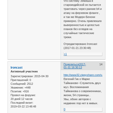
что систему Земиша в
староиндийской он пытается
трактовать через ранние b4 и
атаку на ферзевом фланге ,
и так-же Модерн-Бенони
примерно. Очень привлекало
выверенностью и целостью
планов без оглядов на
случайные тактические
трюки.
Отредактировано Ironcast
(2017-01-21 23:30:48)
+1
Поделиться
2017-
14
Ironcast
01-31 16:30:13
Активный участник
http://www32.zippyshare.com/v/5Wk6h0w
Зарегистрирован
: 2015-04-30
Евгений Гик о Марке
Приглашений:
0
Тайманове--Служитель двух
Сообщений:
2512
муз. Воспоминания
Уважение:
+448
Тайманова о современниках,
Позитив:
+916
жизни, 54 страницы..
Провел на форуме:
20 дней 12 часов
Увы, обоих авторов с
Последний визит:
недавних пор нет в живых.
2019-03-22 13:48:48
0