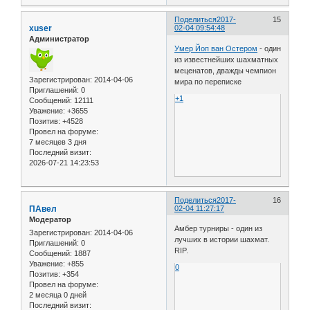
Поделиться
2017-
15
xuser
02-04 09:54:48
Администратор
Умер Йоп ван Остером
- один
из известнейших шахматных
меценатов, дважды чемпион
Зарегистрирован
: 2014-04-06
мира по переписке
Приглашений:
0
+1
Сообщений:
12111
Уважение:
+3655
Позитив:
+4528
Провел на форуме:
7 месяцев 3 дня
Последний визит:
2026-07-21 14:23:53
Поделиться
2017-
16
ПАвел
02-04 11:27:17
Модератор
Амбер турниры - один из
Зарегистрирован
: 2014-04-06
лучших в истории шахмат.
Приглашений:
0
RIP.
Сообщений:
1887
Уважение:
+855
0
Позитив:
+354
Провел на форуме:
2 месяца 0 дней
Последний визит: