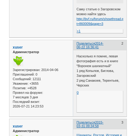
Саму статью о Загоровском
можно найти здесь
http://bvf.ru/forum/showthread.php?
t=860009&page=3
+1
Поделиться
2014-
2
xuser
06-22 16:36:41
Администратор
Насколько я помню, левая
фотография есть и в книге
"Воронеж шахматный"
Зарегистрирован
: 2014-04-06
1 ряд Копылов, Биглова,
Приглашений:
0
Загоровский
Сообщений:
12111
2 ряд Санакоев, Терентьев,
Уважение:
+3655
Черских
Позитив:
+4528
Провел на форуме:
0
7 месяцев 3 дня
Последний визит:
2026-07-21 14:23:53
Поделиться
2015-
3
xuser
03-31 09:34:58
Администратор
Шахматы. Ростов. История и