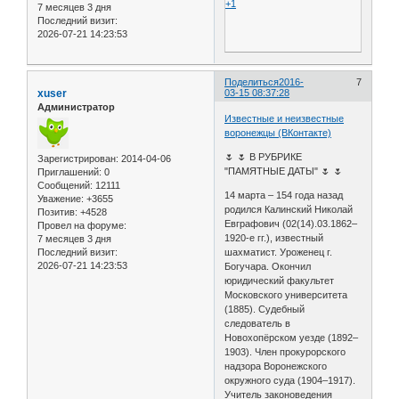
+1
7 месяцев 3 дня
Последний визит:
2026-07-21 14:23:53
Поделиться
2016-
7
xuser
03-15 08:37:28
Администратор
Известные и неизвестные
воронежцы (ВКонтакте)
🌷 🌷 В РУБРИКЕ
Зарегистрирован
: 2014-04-06
"ПАМЯТНЫЕ ДАТЫ" 🌷 🌷
Приглашений:
0
Сообщений:
12111
14 марта – 154 года назад
Уважение:
+3655
родился Калинский Николай
Позитив:
+4528
Евграфович (02(14).03.1862–
Провел на форуме:
1920-е гг.), известный
7 месяцев 3 дня
Последний визит:
шахматист. Уроженец г.
2026-07-21 14:23:53
Богучара. Окончил
юридический факультет
Московского университета
(1885). Судебный
следователь в
Новохопёрском уезде (1892–
1903). Член прокурорского
надзора Воронежского
окружного суда (1904–1917).
Учитель законоведения