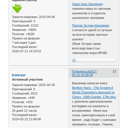
Администратор
Умер Ханс Берлинер
-
чемпион мира по заочным
шахматам и создатель
Зарегистрирован
: 2014-04-06
шахматных программ
Приглашений:
0
Сообщений:
12111
Партия Эстрин-Берлинер
Уважение:
+3655
считается одной из лучших
Позитив:
+4528
за всю историю заочных
Провел на форуме:
шахмат
7 месяцев 3 дня
(Яков Эстрин также
Последний визит:
впоследствии стал
2026-07-21 14:23:53
чемпионом мира ИКЧФ)
+1
Поделиться
2017-
13
Ironcast
01-21 14:18:34
Активный участник
Берлинер написал книгу
Зарегистрирован
: 2015-04-30
Berliner Hans - The System A
Приглашений:
0
World Champion’s Approach to
Сообщений:
2512
Chess, 1999-Gambit, 178p.djvu
Уважение:
+448
с довольно оригинальными
Позитив:
+916
взглядами на шахматы и
Провел на форуме:
20 дней 12 часов
воззрениями.. Меня она
Последний визит:
очень заинтересовала в своё
2019-03-22 13:48:48
время , надо будет с компами
проверить позиции.. Помню,