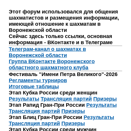
Этот форум использовался для общения
шахматистов и размещения информации,
имеющей отношение к шахматам в
Воронежской области
Сейчас здесь только ссылки, основная
информация - ВКонтакте и в Телеграме
Телеграм-канал о шахматах в
Воронежской области
Группа ВКонтакте Воронежского
областного шахматного клуба
Фестиваль "Имени Петра Великого"-2026
Регламенты турниров
Итоговые таблицы
Этап Кубка России среди женщин
Результаты
Трансляция партий
Призеры
Этап Рапид Гран-При России
Результаты
Трансляция партий
Призеры
Этап Блиц Гран-При России
Результаты
Трансляция партий
Призеры
Этап Кубка России среди мужчин