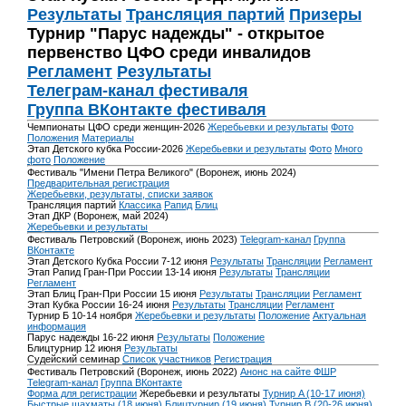
Результаты
Трансляция партий
Призеры
Турнир "Парус надежды" - открытое
первенство ЦФО среди инвалидов
Регламент
Результаты
Телеграм-канал фестиваля
Группа ВКонтакте фестиваля
Чемпионаты ЦФО среди женщин-2026
Жеребьевки и результаты
Фото
Положения
Материалы
Этап Детского кубка России-2026
Жеребьевки и результаты
Фото
Много
фото
Положение
Фестиваль "Имени Петра Великого" (Воронеж, июнь 2024)
Предварительная регистрация
Жеребьевки, результаты, списки заявок
Трансляция партий
Классика
Рапид
Блиц
Этап ДКР (Воронеж, май 2024)
Жеребьевки и результаты
Фестиваль Петровский (Воронеж, июнь 2023)
Telegram-канал
Группа
ВКонтакте
Этап Детского Кубка России 7-12 июня
Результаты
Трансляции
Регламент
Этап Рапид Гран-При России 13-14 июня
Результаты
Трансляции
Регламент
Этап Блиц Гран-При России 15 июня
Результаты
Трансляции
Регламент
Этап Кубка России 16-24 июня
Результаты
Трансляции
Регламент
Турнир Б 10-14 ноября
Жеребьевки и результаты
Положение
Актуальная
информация
Парус надежды 16-22 июня
Результаты
Положение
Блицтурнир 12 июня
Результаты
Судейский семинар
Список участников
Регистрация
Фестиваль Петровский (Воронеж, июнь 2022)
Анонс на сайте ФШР
Telegram-канал
Группа ВКонтакте
Форма для регистрации
Жеребьевки и результаты
Турнир A (10-17 июня)
Быстрые шахматы (18 июня)
Блицтурнир (19 июня)
Турнир B (20-26 июня)