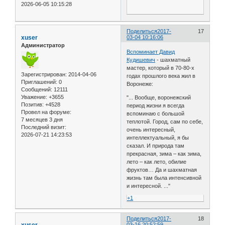
2026-06-05 10:15:28
Поделиться
2017-
17
xuser
03-04 10:16:06
Администратор
Вспоминает Давид
Кудишевич
- шахматный
мастер, который в 70-80-х
Зарегистрирован
: 2014-04-06
годах прошлого века жил в
Приглашений:
0
Воронеже:
Сообщений:
12111
Уважение:
+3655
"... Вообще, воронежский
Позитив:
+4528
период жизни я всегда
Провел на форуме:
вспоминаю с большой
7 месяцев 3 дня
теплотой. Город, сам по себе,
Последний визит:
очень интересный,
2026-07-21 14:23:53
интеллектуальный, я бы
сказал. И природа там
прекрасная, зима – как зима,
лето – как лето, обилие
фруктов… Да и шахматная
жизнь там была интенсивной
и интересной. ..."
+1
Поделиться
2017-
18
03-16 20:52:59