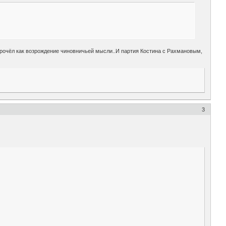
 прочёл как возрождение чиновничьей мысли..И партия Костина с Рахмановым,
3