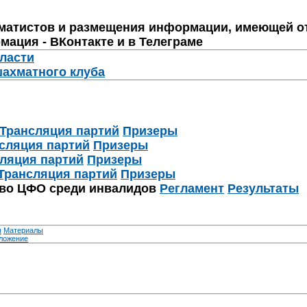
матистов и размещения информации, имеющей о
мация - ВКонтакте и в Телеграме
бласти
шахматного клуба
Трансляция партий
Призеры
сляция партий
Призеры
ляция партий
Призеры
Трансляция партий
Призеры
тво ЦФО среди инвалидов
Регламент
Результаты
я
Материалы
ложение