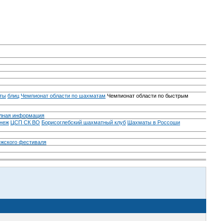
ты
блиц
Чемпионат области по шахматам
Чемпионат области по быстрым
лная информация
неж
ЦСП СК ВО
Борисоглебский шахматный клуб
Шахматы в Россоши
ежского фестиваля