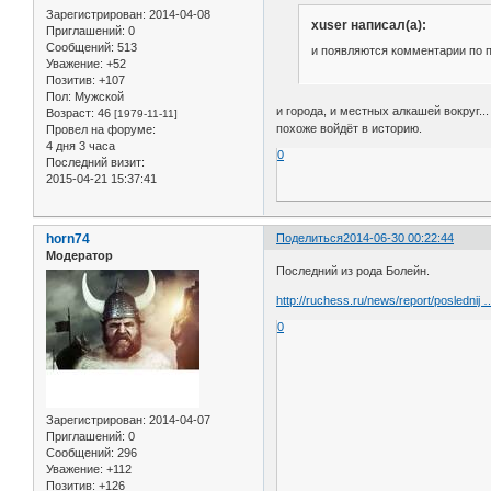
Зарегистрирован
: 2014-04-08
xuser написал(а):
Приглашений:
0
Сообщений:
513
и появляются комментарии по 
Уважение:
+52
Позитив:
+107
Пол:
Мужской
и города, и местных алкашей вокруг.
Возраст:
46
[1979-11-11]
похоже войдёт в историю.
Провел на форуме:
4 дня 3 часа
0
Последний визит:
2015-04-21 15:37:41
horn74
Поделиться
2014-06-30 00:22:44
Модератор
Последний из рода Болейн.
http://ruchess.ru/news/report/poslednij 
0
Зарегистрирован
: 2014-04-07
Приглашений:
0
Сообщений:
296
Уважение:
+112
Позитив:
+126