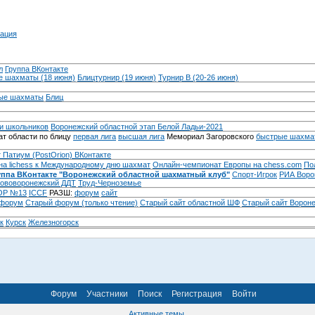
ация
л
Группа ВКонтакте
 шахматы (18 июня)
Блицтурнир (19 июня)
Турнир B (20-26 июня)
ые шахматы
Блиц
и школьников
Воронежский областной этап Белой Ладьи-2021
т области по блицу
первая лига
высшая лига
Мемориал Загоровского
быстрые шахма
 Патиум (PostOrion) ВКонтакте
на lichess к Международному дню шахмат
Онлайн-чемпионат Европы на chess.com
По
уппа ВКонтакте "Воронежский областной шахматный клуб"
Спорт-Игрок
РИА Воро
ововоронежский ДДТ
Труд-Черноземье
Р №13
ICCF
РАЗШ:
форум
сайт
 форум
Cтарый форум (только чтение)
Старый сайт областной ШФ
Старый сайт Ворон
к
Курск
Железногорск
Форум
Участники
Поиск
Регистрация
Войти
Активные темы