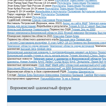
Этап Детского Кубка России 7-12 июня
Результаты
Трансляции
Регламент
Этап Рапид Гран-При России 13-14 июня
Результаты
Трансляции
Регламент
Этап Блиц Гран-При России 15 июня
Результаты
Трансляции
Регламент
Этап Кубка России 16-24 июня
Результаты
Трансляции
Регламент
Турнир Б 10-14 ноября
Жеребьевки и результаты
Положение
Актуальная информ
Парус надежды 16-22 июня
Результаты
Положение
Блицтурнир 12 июня
Результаты
Судейский семинар
Список участников
Регистрация
Фестиваль Петровский (Воронеж, июнь 2022)
Анонс на сайте ФШР
Telegram-кана
Форма для регистрации
Жеребьевки и результаты
Турнир A (10-17 июня)
Быстрые
Апрельский Воронеж
Универсиада
Первенство ОШК
Турнир Эло до 2000
Финал чемпионата Воронежской области-2021
Второй дивизион
Ветераны
Быстр
Юниорские первенства области-2021
Классика
Рапид
Блиц
Первенство областного шахматного клуба
Высшая лига
Первая лига
V летняя Спартакиада молодёжи, II этап (ЦФО) 18-23
Первенство Воронежа сред
Чемпионат области среди женщин
Чемпионат области среди ветеранов
Чемпиона
шахматам
высшая лига
первая лига
Воронежская шахматная команда (с подтверждёнными никами) на lichess
Проект
Воронежский онлайн-турнир в честь начала весны
Турнир Voronezh Chess Team 
Шахматные новости:
Telegram-канал о шахматах в Воронежской области
Гр
Шахматы. Новая Усмань
Клуб "Дебют" СОШ №101
Клуб "Эндшпиль" Лицея №4
Н
Шахматные организации:
FIDE
ФШР
МШФ ЦФО
Областной шахматный клуб
СШО
Шахсекция ВКонтакте
"Воронеж шахматный" на БВФ
Воронежский исторический
Воронежская область в базе соревнований РШФ:
Турниры
Шахматисты
Соседи:
Липецк
Елец
Белгород
Алексеевка
Урюпинск
Балашов
Тамбов
Мичуринс
Альтернативно одаренные:
Раецкий&Беляев
Те же и Яриков
Воронежский шахматный форум