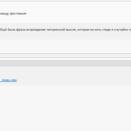
поводу фестиваля
.. Ещё была фраза возрождение чигоринской мысли, которая на ночь глядя я случайно
… /index.php