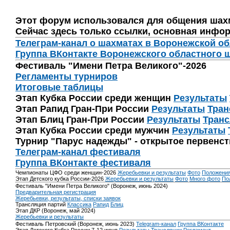
Этот форум использовался для общения шах
Сейчас здесь только ссылки, основная инфор
Телеграм-канал о шахматах в Воронежской о
Группа ВКонтакте Воронежского областного 
Фестиваль "Имени Петра Великого"-2026
Регламенты турниров
Итоговые таблицы
Этап Кубка России среди женщин
Результаты
Этап Рапид Гран-При России
Результаты
Тран
Этап Блиц Гран-При России
Результаты
Транс
Этап Кубка России среди мужчин
Результаты
Турнир "Парус надежды" - открытое первенс
Телеграм-канал фестиваля
Группа ВКонтакте фестиваля
Чемпионаты ЦФО среди женщин-2026
Жеребьевки и результаты
Фото
Положени
Этап Детского кубка России-2026
Жеребьевки и результаты
Фото
Много фото
По
Фестиваль "Имени Петра Великого" (Воронеж, июнь 2024)
Предварительная регистрация
Жеребьевки, результаты, списки заявок
Трансляция партий
Классика
Рапид
Блиц
Этап ДКР (Воронеж, май 2024)
Жеребьевки и результаты
Фестиваль Петровский (Воронеж, июнь 2023)
Telegram-канал
Группа ВКонтакте