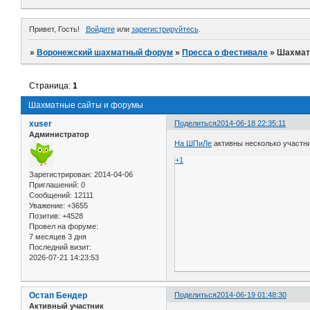
Привет, Гость!
Войдите
или
зарегистрируйтесь
.
»
Воронежский шахматный форум
»
Пресса о фестивале
»
Шахмат
Страница:
1
Шахматные сайты и форумы
xuser
Поделиться
2014-06-18 22:35:11
Администратор
На ШПиЛе
активны несколько участн
+1
Зарегистрирован
: 2014-04-06
Приглашений:
0
Сообщений:
12111
Уважение:
+3655
Позитив:
+4528
Провел на форуме:
7 месяцев 3 дня
Последний визит:
2026-07-21 14:23:53
Остап Бендер
Поделиться
2014-06-19 01:48:30
Активный участник