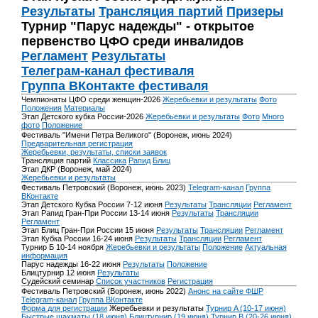
Результаты
Трансляция партий
Призеры
Турнир "Парус надежды" - открытое
первенство ЦФО среди инвалидов
Регламент
Результаты
Телеграм-канал фестиваля
Группа ВКонтакте фестиваля
Чемпионаты ЦФО среди женщин-2026
Жеребьевки и результаты
Фото
Положения
Материалы
Этап Детского кубка России-2026
Жеребьевки и результаты
Фото
Много
фото
Положение
Фестиваль "Имени Петра Великого" (Воронеж, июнь 2024)
Предварительная регистрация
Жеребьевки, результаты, списки заявок
Трансляция партий
Классика
Рапид
Блиц
Этап ДКР (Воронеж, май 2024)
Жеребьевки и результаты
Фестиваль Петровский (Воронеж, июнь 2023)
Telegram-канал
Группа
ВКонтакте
Этап Детского Кубка России 7-12 июня
Результаты
Трансляции
Регламент
Этап Рапид Гран-При России 13-14 июня
Результаты
Трансляции
Регламент
Этап Блиц Гран-При России 15 июня
Результаты
Трансляции
Регламент
Этап Кубка России 16-24 июня
Результаты
Трансляции
Регламент
Турнир Б 10-14 ноября
Жеребьевки и результаты
Положение
Актуальная
информация
Парус надежды 16-22 июня
Результаты
Положение
Блицтурнир 12 июня
Результаты
Судейский семинар
Список участников
Регистрация
Фестиваль Петровский (Воронеж, июнь 2022)
Анонс на сайте ФШР
Telegram-канал
Группа ВКонтакте
Форма для регистрации
Жеребьевки и результаты
Турнир A (10-17 июня)
Быстрые шахматы (18 июня)
Блицтурнир (19 июня)
Турнир B (20-26 июня)