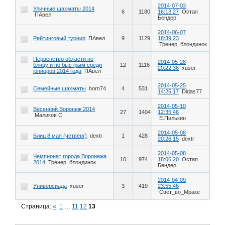
2014-07-03
Уличные шахматы 2014
6
1180
16:13:27
Остап
ПАвел
Бендер
2014-06-07
Рейтинговый турнир
ПАвел
9
1129
18:39:23
Тренер_блондинок
Первенство области по
2014-05-28
блицу и по быстрым среди
12
1116
20:22:36
xuser
юниоров 2014 года
ПАвел
2014-05-25
Семейные шахматы
horn74
4
531
14:25:17
Didas77
2014-05-10
Весенний Воронеж 2014
27
1404
12:35:46
Маликов С
Е.Пилькин
2014-05-08
Блиц 8 мая (четверг)
dextr
1
428
20:26:15
dextr
2014-05-08
Чемпионат города Воронежа
10
974
18:06:20
Остап
2014
Тренер_блондинок
Бендер
2014-04-09
Универсиада
xuser
3
419
23:55:46
Свет_во_Мраке
Страница:
«
1
…
11
12
13