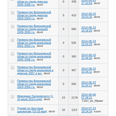
2014-08-23
области среди девочек
0
439
17:10:54
dextr
2005-2006 г.р.
dextr
Первенство Воронежской
2014-08-23
области среди девочек
0
410
16:53:25
dextr
2003-2004 г.р.
dextr
Первенство Воронежской
2014-08-23
области среди юношей
0
580
16:18:20
dextr
1999-2000 г.р.
dextr
Первенство Воронежской
2014-08-23
области среди мальчиков
0
526
16:03:25
dextr
2001-2002 г.р.
dextr
Первенство Воронежской
2014-08-23
области среди мальчиков
0
393
15:46:50
dextr
2005-2006 г.р.
dextr
Первенство Воронежской
2014-08-23
области среди мальчиков и
0
407
15:34:11
dextr
девочек 2007 и мл.
dextr
Первенство Воронежской
2014-08-23
области среди мальчиков
0
565
15:20:27
dextr
2003-2004 г.р.
dextr
2014-08-06
Мемориал Загоровского (1-
23
2178
07:28:21
10 июля 2014 года)
dextr
Свет_во_Мраке
Турнир по быстрым
2014-07-23
16
1113
шахматам (23-25 мая)
dextr
18:24:24
xuser