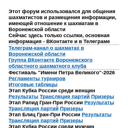
Этот форум использовался для общения
шахматистов и размещения информации,
имеющей отношение к шахматам в
Воронежской области
Сейчас здесь только ссылки, основная
информация - ВКонтакте и в Телеграме
Телеграм-канал о шахматах в
Воронежской области
Группа ВКонтакте Воронежского
областного шахматного клуба
Фестиваль "Имени Петра Великого"-2026
Регламенты турниров
Итоговые таблицы
Этап Кубка России среди женщин
Результаты
Трансляция партий
Призеры
Этап Рапид Гран-При России
Результаты
Трансляция партий
Призеры
Этап Блиц Гран-При России
Результаты
Трансляция партий
Призеры
Этап Кубка России среди мужчин