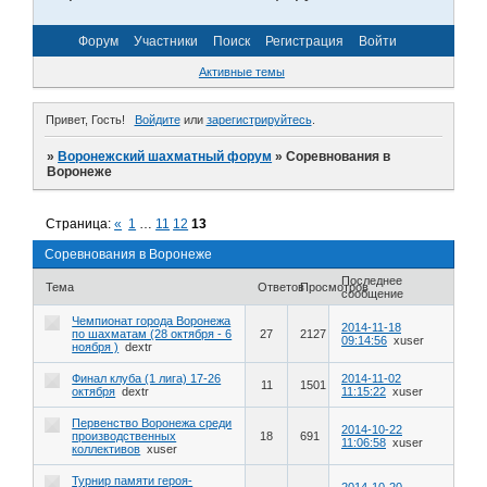
Форум
Участники
Поиск
Регистрация
Войти
Активные темы
Привет, Гость!
Войдите
или
зарегистрируйтесь
.
»
Воронежский шахматный форум
»
Соревнования в
Воронеже
Страница:
«
1
…
11
12
13
Соревнования в Воронеже
Последнее
Тема
Ответов
Просмотров
сообщение
Чемпионат города Воронежа
2014-11-18
по шахматам (28 октября - 6
27
2127
09:14:56
xuser
ноября )
dextr
Финал клуба (1 лига) 17-26
2014-11-02
11
1501
октября
dextr
11:15:22
xuser
Первенство Воронежа среди
2014-10-22
производственных
18
691
11:06:58
xuser
коллективов
xuser
Турнир памяти героя-