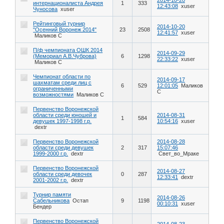
2014-10-20
интернационалиста Андрея
1
333
12:43:08
xuser
Чуносова
xuser
Рейтинговый турнир
2014-10-20
"Осенний Воронеж 2014"
23
2508
12:41:57
xuser
Маликов С
П/ф чемпионата ОШК 2014
2014-09-29
(Мемориал А.В.Чуброва)
6
1298
22:33:22
xuser
Маликов С
Чемпионат области по
2014-09-17
шахматам среди лиц с
6
529
12:01:05
Маликов
ограниченными
С
возможностями
Маликов С
Первенство Воронежской
области среди юношей и
2014-08-31
1
584
девушек 1997-1998 г.р.
10:54:16
xuser
dextr
Первенство Воронежской
2014-08-28
области среди девушек
2
317
15:07:46
1999-2000 г.р.
dextr
Свет_во_Мраке
Первенство Воронежской
2014-08-27
области среди девочек
0
287
12:33:41
dextr
2001-2002 г.р.
dextr
Турнир памяти
2014-08-26
Сабельникова
Остап
9
1198
00:10:31
xuser
Бендер
Первенство Воронежской