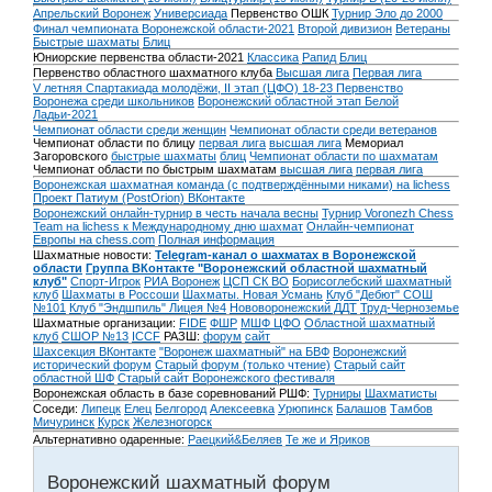
Апрельский Воронеж
Универсиада
Первенство ОШК
Турнир Эло до 2000
Финал чемпионата Воронежской области-2021
Второй дивизион
Ветераны
Быстрые шахматы
Блиц
Юниорские первенства области-2021
Классика
Рапид
Блиц
Первенство областного шахматного клуба
Высшая лига
Первая лига
V летняя Спартакиада молодёжи, II этап (ЦФО) 18-23
Первенство
Воронежа среди школьников
Воронежский областной этап Белой
Ладьи-2021
Чемпионат области среди женщин
Чемпионат области среди ветеранов
Чемпионат области по блицу
первая лига
высшая лига
Мемориал
Загоровского
быстрые шахматы
блиц
Чемпионат области по шахматам
Чемпионат области по быстрым шахматам
высшая лига
первая лига
Воронежская шахматная команда (с подтверждёнными никами) на lichess
Проект Патиум (PostOrion) ВКонтакте
Воронежский онлайн-турнир в честь начала весны
Турнир Voronezh Chess
Team на lichess к Международному дню шахмат
Онлайн-чемпионат
Европы на chess.com
Полная информация
Шахматные новости:
Telegram-канал о шахматах в Воронежской
области
Группа ВКонтакте "Воронежский областной шахматный
клуб"
Спорт-Игрок
РИА Воронеж
ЦСП СК ВО
Борисоглебский шахматный
клуб
Шахматы в Россоши
Шахматы. Новая Усмань
Клуб "Дебют" СОШ
№101
Клуб "Эндшпиль" Лицея №4
Нововоронежский ДДТ
Труд-Черноземье
Шахматные организации:
FIDE
ФШР
МШФ ЦФО
Областной шахматный
клуб
СШОР №13
ICCF
РАЗШ:
форум
сайт
Шахсекция ВКонтакте
"Воронеж шахматный" на БВФ
Воронежский
исторический форум
Cтарый форум (только чтение)
Старый сайт
областной ШФ
Старый сайт Воронежского фестиваля
Воронежская область в базе соревнований РШФ:
Турниры
Шахматисты
Соседи:
Липецк
Елец
Белгород
Алексеевка
Урюпинск
Балашов
Тамбов
Мичуринск
Курск
Железногорск
Альтернативно одаренные:
Раецкий&Беляев
Те же и Яриков
Воронежский шахматный форум