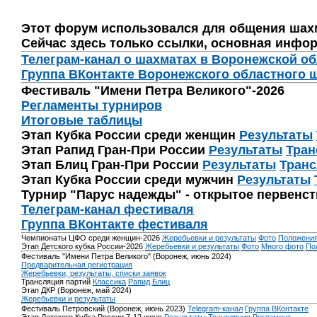
Этот форум использовался для общения шах
Сейчас здесь только ссылки, основная инфор
Телеграм-канал о шахматах в Воронежской о
Группа ВКонтакте Воронежского областного 
Фестиваль "Имени Петра Великого"-2026
Регламенты турниров
Итоговые таблицы
Этап Кубка России среди женщин
Результаты
Этап Рапид Гран-При России
Результаты
Тран
Этап Блиц Гран-При России
Результаты
Транс
Этап Кубка России среди мужчин
Результаты
Турнир "Парус надежды" - открытое первенс
Телеграм-канал фестиваля
Группа ВКонтакте фестиваля
Чемпионаты ЦФО среди женщин-2026
Жеребьевки и результаты
Фото
Положени
Этап Детского кубка России-2026
Жеребьевки и результаты
Фото
Много фото
По
Фестиваль "Имени Петра Великого" (Воронеж, июнь 2024)
Предварительная регистрация
Жеребьевки, результаты, списки заявок
Трансляция партий
Классика
Рапид
Блиц
Этап ДКР (Воронеж, май 2024)
Жеребьевки и результаты
Фестиваль Петровский (Воронеж, июнь 2023)
Telegram-канал
Группа ВКонтакте