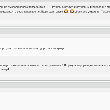
ция,выбрали нового призедента и........Нет плана развития,нет новых турниров,ничег
печально,что весь запал пропал.Пшик да и только
.Всех всё устаивает.Такое 
сь результатов в основном благодаря своему труду.
егда с самого начала говорил своим ученикам:" Я сразу предупреждаю, что в шахмат
 ввиду!