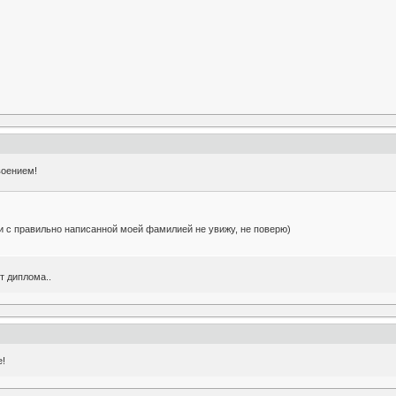
воением!
и с правильно написанной моей фамилией не увижу, не поверю)
т диплома..
е!