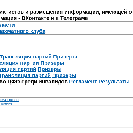
матистов и размещения информации, имеющей о
мация - ВКонтакте и в Телеграме
бласти
шахматного клуба
Трансляция партий
Призеры
сляция партий
Призеры
ляция партий
Призеры
Трансляция партий
Призеры
тво ЦФО среди инвалидов
Регламент
Результаты
я
Материалы
ложение