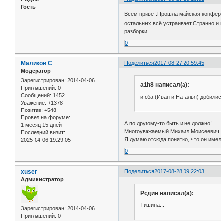
Гость
Всем привет.Прошла майская конферен
остальных всё устраивает.Странно и 
разборки.
0
Маликов С
Поделиться
2017-08-27 20:59:45
Модератор
Зарегистрирован
: 2014-04-06
a1h8 написал(а):
Приглашений:
0
Сообщений:
1452
и оба (Иван и Наталья) добили
Уважение:
+1378
Позитив:
+548
Провел на форуме:
А по другому-то быть и не должно!
1 месяц 15 дней
Многоуважаемый Михаил Моисеевич вс
Последний визит:
Я думаю отсюда понятно, что он имел
2025-04-06 19:29:05
0
xuser
Поделиться
2017-08-28 09:22:03
Администратор
Родин написал(а):
Тишина...
Зарегистрирован
: 2014-04-06
Приглашений:
0