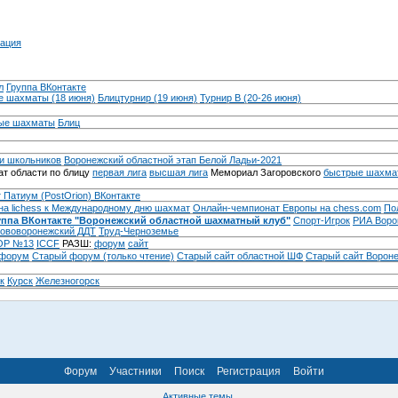
ация
л
Группа ВКонтакте
 шахматы (18 июня)
Блицтурнир (19 июня)
Турнир B (20-26 июня)
ые шахматы
Блиц
и школьников
Воронежский областной этап Белой Ладьи-2021
т области по блицу
первая лига
высшая лига
Мемориал Загоровского
быстрые шахма
 Патиум (PostOrion) ВКонтакте
на lichess к Международному дню шахмат
Онлайн-чемпионат Европы на chess.com
По
уппа ВКонтакте "Воронежский областной шахматный клуб"
Спорт-Игрок
РИА Воро
ововоронежский ДДТ
Труд-Черноземье
Р №13
ICCF
РАЗШ:
форум
сайт
 форум
Cтарый форум (только чтение)
Старый сайт областной ШФ
Старый сайт Ворон
к
Курск
Железногорск
Форум
Участники
Поиск
Регистрация
Войти
Активные темы