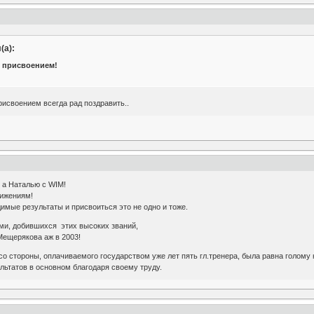
(а):
с присвоением!
исвоением всегда рад поздравить..
 а Наталью с WIM!
тижениям!
димые результаты и присвоиться это не одно и тоже.
ми, добившихся этих высоких званий,
Мещерякова аж в 2003!
о стороны, оплачиваемого государством уже лет пять гл.тренера, была равна голому
ультатов в основном благодаря своему труду.