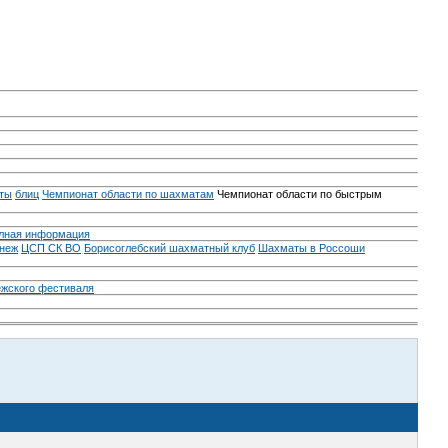
ты
блиц
Чемпионат области по шахматам
Чемпионат области по быстрым
лная информация
неж
ЦСП СК ВО
Борисоглебский шахматный клуб
Шахматы в Россоши
ежского фестиваля