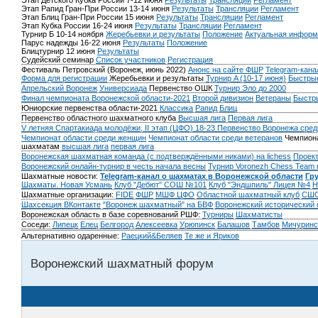
Этап Детского Кубка России 7-12 июня
Результаты
Трансляции
Регламент
Этап Рапид Гран-При России 13-14 июня
Результаты
Трансляции
Регламент
Этап Блиц Гран-При России 15 июня
Результаты
Трансляции
Регламент
Этап Кубка России 16-24 июня
Результаты
Трансляции
Регламент
Турнир Б 10-14 ноября
Жеребьевки и результаты
Положение
Актуальная информ
Парус надежды 16-22 июня
Результаты
Положение
Блицтурнир 12 июня
Результаты
Судейский семинар
Список участников
Регистрация
Фестиваль Петровский (Воронеж, июнь 2022)
Анонс на сайте ФШР
Telegram-кана
Форма для регистрации
Жеребьевки и результаты
Турнир A (10-17 июня)
Быстрые
Апрельский Воронеж
Универсиада
Первенство ОШК
Турнир Эло до 2000
Финал чемпионата Воронежской области-2021
Второй дивизион
Ветераны
Быстр
Юниорские первенства области-2021
Классика
Рапид
Блиц
Первенство областного шахматного клуба
Высшая лига
Первая лига
V летняя Спартакиада молодёжи, II этап (ЦФО) 18-23
Первенство Воронежа сред
Чемпионат области среди женщин
Чемпионат области среди ветеранов
Чемпиона
шахматам
высшая лига
первая лига
Воронежская шахматная команда (с подтверждёнными никами) на lichess
Проект
Воронежский онлайн-турнир в честь начала весны
Турнир Voronezh Chess Team 
Шахматные новости:
Telegram-канал о шахматах в Воронежской области
Гр
Шахматы. Новая Усмань
Клуб "Дебют" СОШ №101
Клуб "Эндшпиль" Лицея №4
Н
Шахматные организации:
FIDE
ФШР
МШФ ЦФО
Областной шахматный клуб
СШО
Шахсекция ВКонтакте
"Воронеж шахматный" на БВФ
Воронежский исторический
Воронежская область в базе соревнований РШФ:
Турниры
Шахматисты
Соседи:
Липецк
Елец
Белгород
Алексеевка
Урюпинск
Балашов
Тамбов
Мичуринс
Альтернативно одаренные:
Раецкий&Беляев
Те же и Яриков
Воронежский шахматный форум