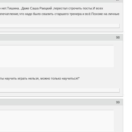
о нет.Тишина...Даже Саша Раецкий ,перестал строчить посты.И всех
впечатление,что надо было свалить старшего тренера и всё.Похоже на личные
98
ы научить играть нельзя, можно только научиться!"
99