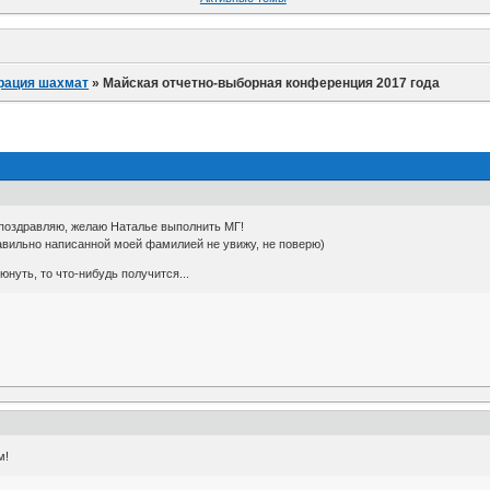
рация шахмат
»
Майская отчетно-выборная конференция 2017 года
поздравляю, желаю Наталье выполнить МГ!
равильно написанной моей фамилией не увижу, не поверю)
юнуть, то что-нибудь получится...
м!