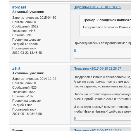
Ironcast
Поделиться
2017-08-10 19:03:55
Активный участник
Зарегистрирован
: 2015-04-30
Тренер_блондинок написал
Приглашений:
0
Сообщений:
2512
Поздравляю Наталью и Ивана
Уважение:
+448
Позитив:
+916
Провел на форуме:
Присоединяюсь к поздравлениям: с пр
20 дней 12 часов
Последний визит:
0
2019-03-22 13:48:48
a1h8
Поделиться
2017-08-10 22:26:37
Активный участник
Поздравляю Ивана с присвоением IM,
Зарегистрирован
: 2014-12-04
А так же всех причастных к этим дос
Приглашений:
0
Как не странно, но выполнить необхо
Сообщений:
823
Уважение:
+558
Напомню, что последними воронежца
Позитив:
+102
были Сергей Чехов в 2013 и Евгения 
Провел на форуме:
15 дней 1 час
И еще один важный момент- помощь с
Последний визит:
и оба (Иван и Наталья) добились рез
2021-05-18 08:13:58
0
Родин
Поделиться
2017-08-27 13:13:51