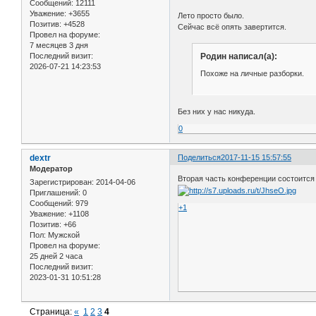
Сообщений:
12111
Уважение:
+3655
Лето просто было.
Позитив:
+4528
Сейчас всё опять завертится.
Провел на форуме:
7 месяцев 3 дня
Последний визит:
Родин написал(а):
2026-07-21 14:23:53
Похоже на личные разборки.
Без них у нас никуда.
0
dextr
Поделиться
2017-11-15 15:57:55
Модератор
Вторая часть конференции состоится 2
Зарегистрирован
: 2014-04-06
Приглашений:
0
Сообщений:
979
+1
Уважение:
+1108
Позитив:
+66
Пол:
Мужской
Провел на форуме:
25 дней 2 часа
Последний визит:
2023-01-31 10:51:28
Страница:
«
1
2
3
4