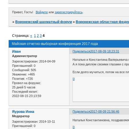
Привет, Гость!
Войдите
или
зарегистрируйтесь
.
»
Воронежский шахматный форум
»
Воронежская областная феде
Страница:
«
1
2
3
4
Майская отчетно-выборная конференция 2017 года
Иван
Поделиться
2017-08-09 18:23:31
Администратор
Наталью и Константина Валерьевича 
Зарегистрирован
: 2014-04-09
А я пока диплом своими глазами с п
Приглашений:
0
Сообщений:
505
Если долго мучиться, потом на все пл
Уважение:
+465
Позитив:
+726
0
Провел на форуме:
25 дней 5 часов
Последний визит:
2022-08-15 23:13:59
Яурова Инна
Поделиться
2017-08-09 21:56:46
Модератор
Наталья Константиновна, поздравляе
Зарегистрирован
: 2014-10-11
Приглашений:
0
0