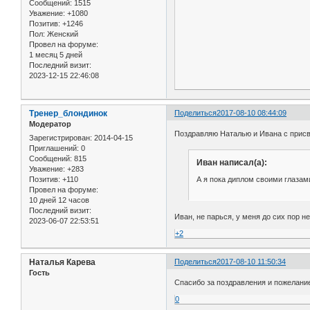
Сообщений:
1515
Уважение:
+1080
Позитив:
+1246
Пол:
Женский
Провел на форуме:
1 месяц 5 дней
Последний визит:
2023-12-15 22:46:08
Тренер_блондинок
Поделиться
2017-08-10 08:44:09
Модератор
Поздравляю Наталью и Ивана с прис
Зарегистрирован
: 2014-04-15
Приглашений:
0
Сообщений:
815
Иван написал(а):
Уважение:
+283
А я пока диплом своими глазам
Позитив:
+110
Провел на форуме:
10 дней 12 часов
Последний визит:
Иван, не парься, у меня до сих пор не
2023-06-07 22:53:51
+2
Наталья Карева
Поделиться
2017-08-10 11:50:34
Гость
Спасибо за поздравления и пожелани
0