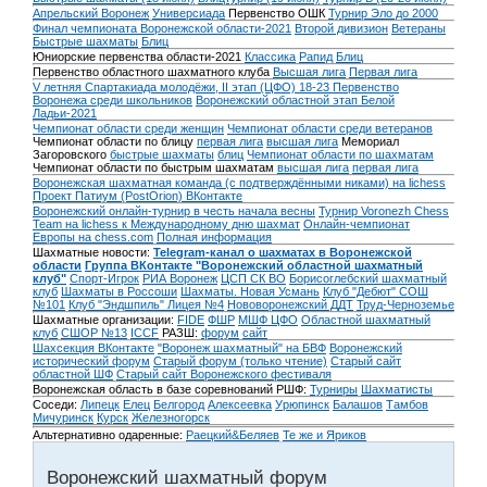
Апрельский Воронеж
Универсиада
Первенство ОШК
Турнир Эло до 2000
Финал чемпионата Воронежской области-2021
Второй дивизион
Ветераны
Быстрые шахматы
Блиц
Юниорские первенства области-2021
Классика
Рапид
Блиц
Первенство областного шахматного клуба
Высшая лига
Первая лига
V летняя Спартакиада молодёжи, II этап (ЦФО) 18-23
Первенство
Воронежа среди школьников
Воронежский областной этап Белой
Ладьи-2021
Чемпионат области среди женщин
Чемпионат области среди ветеранов
Чемпионат области по блицу
первая лига
высшая лига
Мемориал
Загоровского
быстрые шахматы
блиц
Чемпионат области по шахматам
Чемпионат области по быстрым шахматам
высшая лига
первая лига
Воронежская шахматная команда (с подтверждёнными никами) на lichess
Проект Патиум (PostOrion) ВКонтакте
Воронежский онлайн-турнир в честь начала весны
Турнир Voronezh Chess
Team на lichess к Международному дню шахмат
Онлайн-чемпионат
Европы на chess.com
Полная информация
Шахматные новости:
Telegram-канал о шахматах в Воронежской
области
Группа ВКонтакте "Воронежский областной шахматный
клуб"
Спорт-Игрок
РИА Воронеж
ЦСП СК ВО
Борисоглебский шахматный
клуб
Шахматы в Россоши
Шахматы. Новая Усмань
Клуб "Дебют" СОШ
№101
Клуб "Эндшпиль" Лицея №4
Нововоронежский ДДТ
Труд-Черноземье
Шахматные организации:
FIDE
ФШР
МШФ ЦФО
Областной шахматный
клуб
СШОР №13
ICCF
РАЗШ:
форум
сайт
Шахсекция ВКонтакте
"Воронеж шахматный" на БВФ
Воронежский
исторический форум
Cтарый форум (только чтение)
Старый сайт
областной ШФ
Старый сайт Воронежского фестиваля
Воронежская область в базе соревнований РШФ:
Турниры
Шахматисты
Соседи:
Липецк
Елец
Белгород
Алексеевка
Урюпинск
Балашов
Тамбов
Мичуринск
Курск
Железногорск
Альтернативно одаренные:
Раецкий&Беляев
Те же и Яриков
Воронежский шахматный форум