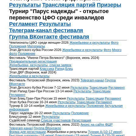
Результаты
Трансляция партий
Призеры
Турнир "Парус надежды" - открытое
первенство ЦФО среди инвалидов
Регламент
Результаты
Телеграм-канал фестиваля
Группа ВКонтакте фестиваля
Чемпионаты ЦФО среди женщин-2026
Жеребьевки и результаты
Фото
Положения
Материалы
Этап Детского кубка России-2026
Жеребьевки и результаты
Фото
Много
фото
Положение
Фестиваль "Имени Петра Великого" (Воронеж, июнь 2024)
Предварительная регистрация
Жеребьевки, результаты, списки заявок
Трансляция партий
Классика
Рапид
Блиц
Этап ДКР (Воронеж, май 2024)
Жеребьевки и результаты
Фестиваль Петровский (Воронеж, июнь 2023)
Telegram-канал
Группа
ВКонтакте
Этап Детского Кубка России 7-12 июня
Результаты
Трансляции
Регламент
Этап Рапид Гран-При России 13-14 июня
Результаты
Трансляции
Регламент
Этап Блиц Гран-При России 15 июня
Результаты
Трансляции
Регламент
Этап Кубка России 16-24 июня
Результаты
Трансляции
Регламент
Турнир Б 10-14 ноября
Жеребьевки и результаты
Положение
Актуальная
информация
Парус надежды 16-22 июня
Результаты
Положение
Блицтурнир 12 июня
Результаты
Судейский семинар
Список участников
Регистрация
Фестиваль Петровский (Воронеж, июнь 2022)
Анонс на сайте ФШР
Telegram-канал
Группа ВКонтакте
Форма для регистрации
Жеребьевки и результаты
Турнир A (10-17 июня)
Быстрые шахматы (18 июня)
Блицтурнир (19 июня)
Турнир B (20-26 июня)