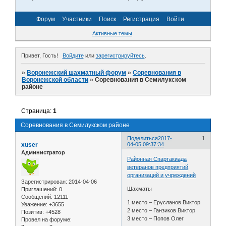
Форум
Участники
Поиск
Регистрация
Войти
Активные темы
Привет, Гость!
Войдите
или
зарегистрируйтесь
.
»
Воронежский шахматный форум
»
Соревнования в
Воронежской области
»
Соревнования в Семилукском
районе
Страница:
1
Соревнования в Семилукском районе
Поделиться
2017-
1
xuser
04-05 09:37:34
Администратор
Районная Спартакиада
ветеранов предприятий,
организаций и учреждений
Зарегистрирован
: 2014-04-06
Шахматы
Приглашений:
0
Сообщений:
12111
1 место – Ерусланов Виктор
Уважение:
+3655
2 место – Ганзиков Виктор
Позитив:
+4528
3 место – Попов Олег
Провел на форуме: