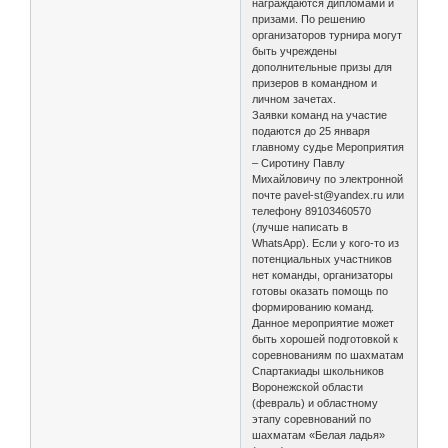
награждаются дипломами и
призами. По решению
организаторов турнира могут
быть учреждены
дополнительные призы для
призеров в командном и
личном зачетах.
Заявки команд на участие
подаются до 25 января
главному судье Мероприятия
– Сиротину Павлу
Михайловичу по электронной
почте pavel-st@yandex.ru или
телефону 89103460570
(лучше написать в
WhatsApp). Если у кого-то из
потенциальных участников
нет команды, организаторы
готовы оказать помощь по
формированию команд.
Данное мероприятие может
быть хорошей подготовкой к
соревнованиям по шахматам
Спартакиады школьников
Воронежской области
(февраль) и областному
этапу соревнований по
шахматам «Белая ладья»