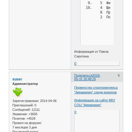
  9.    5  Филиппов Дан
 10.    4  Щеглеватых Д
        8  Просветов Ал
Информация от Павла
Сиротина
0
Поделиться
2018-
5
xuser
05-31 16:48:29
Администратор
Первенство спорткомплекса
"Аквамарин" среди юниоров
Информация на сайте МКУ
Зарегистрирован
: 2014-04-06
СОЦ "Аквамарин"
Приглашений:
0
Сообщений:
12111
0
Уважение:
+3655
Позитив:
+4528
Провел на форуме:
7 месяцев 3 дня
Последний визит: