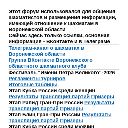
Этот форум использовался для общения
шахматистов и размещения информации,
имеющей отношение к шахматам в
Воронежской области
Сейчас здесь только ссылки, основная
информация - ВКонтакте и в Телеграме
Телеграм-канал о шахматах в
Воронежской области
Группа ВКонтакте Воронежского
областного шахматного клуба
Фестиваль "Имени Петра Великого"-2026
Регламенты турниров
Итоговые таблицы
Этап Кубка России среди женщин
Результаты
Трансляция партий
Призеры
Этап Рапид Гран-При России
Результаты
Трансляция партий
Призеры
Этап Блиц Гран-При России
Результаты
Трансляция партий
Призеры
Этап Кубка России среди мужчин