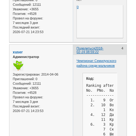
Сообщений:
12111
0
Уважение:
+3655
Позитив:
+4528
Провел на форуме:
7 месяцев 3 дня
Последний визит:
2026-07-21 14:23:53
Поделиться
2018-
4
xuser
02-24 08:59:22
Администратор
Чемпионат Семилукского
района среди мальчиков
Зарегистрирован
: 2014-04-06
Код:
Приглашений:
0
Сообщений:
12111
Ranking after round 5 o
Уважение:
+3655
No.  PNo.  Name        
Позитив:
+4528
-----------------------
Провел на форуме:
  1.    9  Оганян Арман
7 месяцев 3 дня
  2.   10  Волдырев Тим
Последний визит:
        1  Косарев Кири
2026-07-21 14:23:53
  4.   12  Данилов Конс
       11  Краюхин Влад
  6.    3  Кравчун Дани
        7  Скогорев Евг
        6  Шевалдин Оле