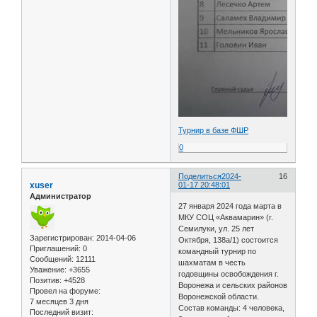
Турнир в базе ФШР
0
Поделиться
2024-
16
xuser
01-17 20:48:01
Администратор
27 января 2024 года марта в
МКУ СОЦ «Аквамарин» (г.
Семилуки, ул. 25 лет
Зарегистрирован
: 2014-04-06
Октября, 138а/1) состоится
Приглашений:
0
командный турнир по
Сообщений:
12111
шахматам в честь
Уважение:
+3655
годовщины освобождения г.
Позитив:
+4528
Воронежа и сельских районов
Провел на форуме:
Воронежской области.
7 месяцев 3 дня
Состав команды: 4 человека,
Последний визит: