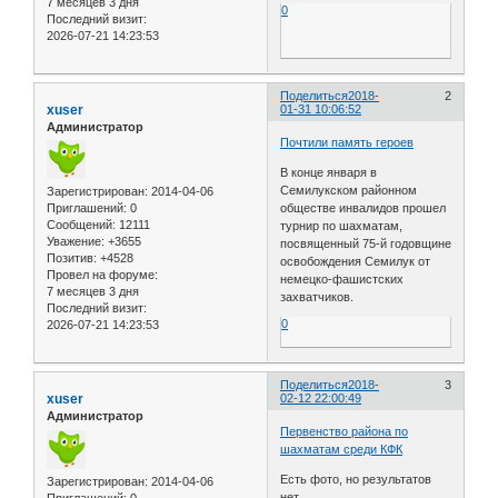
7 месяцев 3 дня
0
Последний визит:
2026-07-21 14:23:53
Поделиться
2018-
2
xuser
01-31 10:06:52
Администратор
Почтили память героев
В конце января в
Семилукском районном
Зарегистрирован
: 2014-04-06
обществе инвалидов прошел
Приглашений:
0
Сообщений:
12111
турнир по шахматам,
Уважение:
+3655
посвященный 75-й годовщине
Позитив:
+4528
освобождения Семилук от
Провел на форуме:
немецко-фашистских
7 месяцев 3 дня
захватчиков.
Последний визит:
0
2026-07-21 14:23:53
Поделиться
2018-
3
xuser
02-12 22:00:49
Администратор
Первенство района по
шахматам среди КФК
Есть фото, но результатов
Зарегистрирован
: 2014-04-06
нет
Приглашений:
0