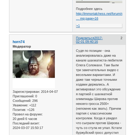
Подробнее здесь
http://immortalchess.net/forum/showthre
… mp;page=16
+1
Поделиться
2017-
2
horn74
02-01 09:40:16
Модератор
Судя по позиции - она
анализировалась даже на
канале шахматиста-любителя
Олега Соломахи. Там были
три замечательных видео с
веселыми вариантами. И
даже там черные точными
ходами держались. А
активировал это обсуждение
Зарегистрирован
: 2014-04-07
я партией с шахматной
Приглашений:
0
олимпиады Широва против
Сообщений:
296
некоего гросса 2500+
Уважение:
+112
(непомню как звать). Причем
Позитив:
+126
партия с классическим
Провел на форуме:
контролем. Когда я увидел
20 дней 6 часов
что сыграли против Широва -
Последний визит:
2024-03-07 15:50:17
чуть со стула не упал. Кстати
буржуйский гросс допустил