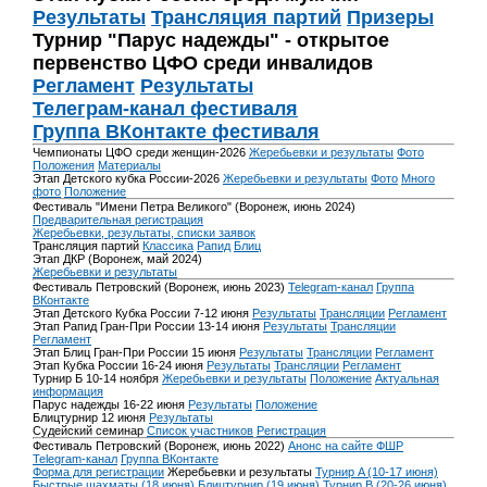
Результаты
Трансляция партий
Призеры
Турнир "Парус надежды" - открытое
первенство ЦФО среди инвалидов
Регламент
Результаты
Телеграм-канал фестиваля
Группа ВКонтакте фестиваля
Чемпионаты ЦФО среди женщин-2026
Жеребьевки и результаты
Фото
Положения
Материалы
Этап Детского кубка России-2026
Жеребьевки и результаты
Фото
Много
фото
Положение
Фестиваль "Имени Петра Великого" (Воронеж, июнь 2024)
Предварительная регистрация
Жеребьевки, результаты, списки заявок
Трансляция партий
Классика
Рапид
Блиц
Этап ДКР (Воронеж, май 2024)
Жеребьевки и результаты
Фестиваль Петровский (Воронеж, июнь 2023)
Telegram-канал
Группа
ВКонтакте
Этап Детского Кубка России 7-12 июня
Результаты
Трансляции
Регламент
Этап Рапид Гран-При России 13-14 июня
Результаты
Трансляции
Регламент
Этап Блиц Гран-При России 15 июня
Результаты
Трансляции
Регламент
Этап Кубка России 16-24 июня
Результаты
Трансляции
Регламент
Турнир Б 10-14 ноября
Жеребьевки и результаты
Положение
Актуальная
информация
Парус надежды 16-22 июня
Результаты
Положение
Блицтурнир 12 июня
Результаты
Судейский семинар
Список участников
Регистрация
Фестиваль Петровский (Воронеж, июнь 2022)
Анонс на сайте ФШР
Telegram-канал
Группа ВКонтакте
Форма для регистрации
Жеребьевки и результаты
Турнир A (10-17 июня)
Быстрые шахматы (18 июня)
Блицтурнир (19 июня)
Турнир B (20-26 июня)