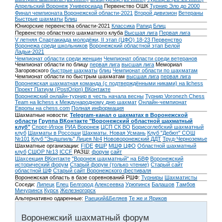
Апрельский Воронеж
Универсиада
Первенство ОШК
Турнир Эло до 2000
Финал чемпионата Воронежской области-2021
Второй дивизион
Ветераны
Быстрые шахматы
Блиц
Юниорские первенства области-2021
Классика
Рапид
Блиц
Первенство областного шахматного клуба
Высшая лига
Первая лига
V летняя Спартакиада молодёжи, II этап (ЦФО) 18-23
Первенство
Воронежа среди школьников
Воронежский областной этап Белой
Ладьи-2021
Чемпионат области среди женщин
Чемпионат области среди ветеранов
Чемпионат области по блицу
первая лига
высшая лига
Мемориал
Загоровского
быстрые шахматы
блиц
Чемпионат области по шахматам
Чемпионат области по быстрым шахматам
высшая лига
первая лига
Воронежская шахматная команда (с подтверждёнными никами) на lichess
Проект Патиум (PostOrion) ВКонтакте
Воронежский онлайн-турнир в честь начала весны
Турнир Voronezh Chess
Team на lichess к Международному дню шахмат
Онлайн-чемпионат
Европы на chess.com
Полная информация
Шахматные новости:
Telegram-канал о шахматах в Воронежской
области
Группа ВКонтакте "Воронежский областной шахматный
клуб"
Спорт-Игрок
РИА Воронеж
ЦСП СК ВО
Борисоглебский шахматный
клуб
Шахматы в Россоши
Шахматы. Новая Усмань
Клуб "Дебют" СОШ
№101
Клуб "Эндшпиль" Лицея №4
Нововоронежский ДДТ
Труд-Черноземье
Шахматные организации:
FIDE
ФШР
МШФ ЦФО
Областной шахматный
клуб
СШОР №13
ICCF
РАЗШ:
форум
сайт
Шахсекция ВКонтакте
"Воронеж шахматный" на БВФ
Воронежский
исторический форум
Cтарый форум (только чтение)
Старый сайт
областной ШФ
Старый сайт Воронежского фестиваля
Воронежская область в базе соревнований РШФ:
Турниры
Шахматисты
Соседи:
Липецк
Елец
Белгород
Алексеевка
Урюпинск
Балашов
Тамбов
Мичуринск
Курск
Железногорск
Альтернативно одаренные:
Раецкий&Беляев
Те же и Яриков
Воронежский шахматный форум