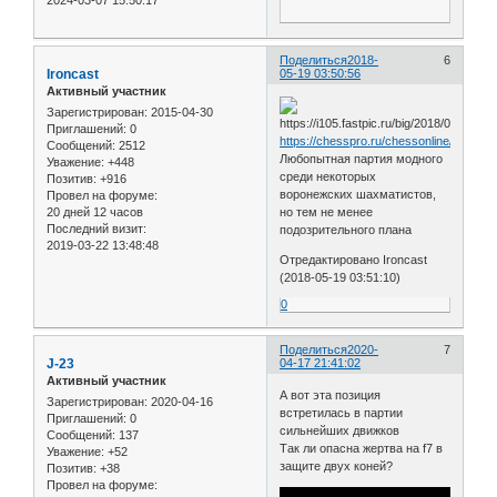
Поделиться
2018-
6
Ironcast
05-19 03:50:56
Активный участник
Зарегистрирован
: 2015-04-30
Приглашений:
0
https://chesspro.ru/chessonline/app2/1
Сообщений:
2512
Любопытная партия модного
Уважение:
+448
среди некоторых
Позитив:
+916
воронежских шахматистов,
Провел на форуме:
20 дней 12 часов
но тем не менее
Последний визит:
подозрительного плана
2019-03-22 13:48:48
Отредактировано Ironcast
(2018-05-19 03:51:10)
0
Поделиться
2020-
7
J-23
04-17 21:41:02
Активный участник
А вот эта позиция
Зарегистрирован
: 2020-04-16
встретилась в партии
Приглашений:
0
сильнейших движков
Сообщений:
137
Так ли опасна жертва на f7 в
Уважение:
+52
защите двух коней?
Позитив:
+38
Провел на форуме: