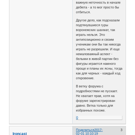
важную неточность в начале
дебюта - а то мог просто бы
отбиться.
Другое дело, как подсказали
подтянувшиеся гуры
воронежских шахмат, так
играть нельзя. Это
антипозиционно и своим
ученикам они бы так никогда
играть не разрешили. И еще
немаловажный аспект -
белыми в живой партии без
фигуры играется намного
проще и планы их ясны, тогда
как для черных - каждый ход
откровение.
В ветку форума с
подробностями не пускает.
Не хватает прав, хотя на
форуме зарегистрирован
давно. Ветка только для
избранных похоже.
0
Поделиться
2017-
3
Ironcast
02-01 10:10:19