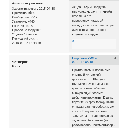
Активный участник
Ах, да --админ форума
Зарегистрирован
: 2015-04-30
немножко чудачит и чтобы
Приглашений:
0
играли на его
Сообщений:
2512
новораскручиваемой
Уважение:
+448
площадки и ввёл такие меры..
Позитив:
+916
Ладно тогда постепенно
Провел на форуме:
20 дней 12 часов
вручню скопирую
Последний визит:
0
2019-03-22 13:48:48
Поделиться
2017-
4
Четверик
02-01 12:03:18
Гость
Противником Широва был
опытный литовский
гроссмейстер Шарунас
Шульскис. Это шахматист
кривого стиля, обычно
выбирающий "левые"
дебютные варианты. В двух
партиях из трех между нами
он разыграл невообразимую
ересь. В одной все-таки
запутал, а вторая свелась к
эндшпилю без пешки (не
реализована). Комментаторы