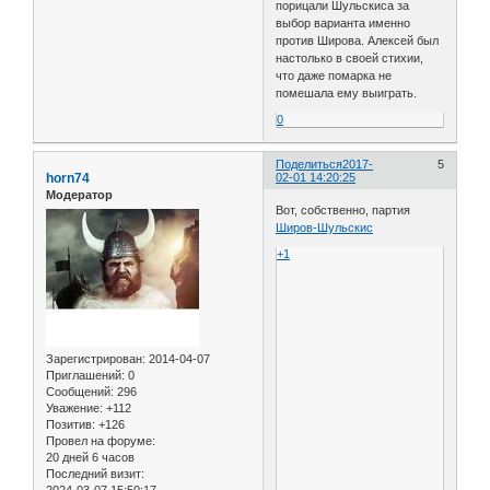
порицали Шульскиса за
выбор варианта именно
против Широва. Алексей был
настолько в своей стихии,
что даже помарка не
помешала ему выиграть.
0
Поделиться
2017-
5
horn74
02-01 14:20:25
Модератор
Вот, собственно, партия
Широв-Шульскис
+1
Зарегистрирован
: 2014-04-07
Приглашений:
0
Сообщений:
296
Уважение:
+112
Позитив:
+126
Провел на форуме:
20 дней 6 часов
Последний визит:
2024-03-07 15:50:17