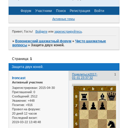
Форум
Участники
Поиск
Регистрация
Войти
Активные темы
Привет, Гость!
Войдите
или
зарегистрируйтесь
.
»
Воронежский шахматный форум
»
Чисто шахматные
вопросы
»
Защита двух коней.
Страница:
1
Защита двух коней.
Поделиться
2017-
1
Ironcast
01-31 23:37:32
Активный участник
Зарегистрирован
: 2015-04-30
Приглашений:
0
Сообщений:
2512
Уважение:
+448
Позитив:
+916
Провел на форуме:
20 дней 12 часов
Последний визит:
2019-03-22 13:48:48