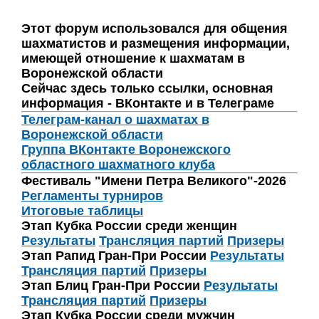
Этот форум использовался для общения
шахматистов и размещения информации,
имеющей отношение к шахматам в
Воронежской области
Сейчас здесь только ссылки, основная
информация - ВКонтакте и в Телеграме
Телеграм-канал о шахматах в
Воронежской области
Группа ВКонтакте Воронежского
областного шахматного клуба
Фестиваль "Имени Петра Великого"-2026
Регламенты турниров
Итоговые таблицы
Этап Кубка России среди женщин
Результаты
Трансляция партий
Призеры
Этап Рапид Гран-При России
Результаты
Трансляция партий
Призеры
Этап Блиц Гран-При России
Результаты
Трансляция партий
Призеры
Этап Кубка России среди мужчин