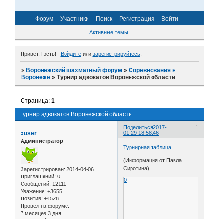
Форум
Участники
Поиск
Регистрация
Войти
Активные темы
Привет, Гость!
Войдите
или
зарегистрируйтесь
.
»
Воронежский шахматный форум
»
Соревнования в
Воронеже
»
Турнир адвокатов Воронежской области
Страница:
1
Турнир адвокатов Воронежской области
Поделиться
2017-
1
xuser
01-29 18:58:46
Администратор
Турнирная таблица
(Информация от Павла
Сиротина)
Зарегистрирован
: 2014-04-06
Приглашений:
0
0
Сообщений:
12111
Уважение:
+3655
Позитив:
+4528
Провел на форуме:
7 месяцев 3 дня