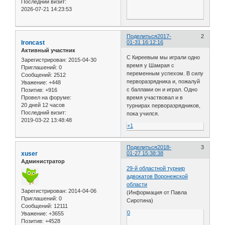
Последний визит:
2026-07-21 14:23:53
Поделиться
2017-
2
Ironcast
01-31 16:12:16
Активный участник
С Киреевым мы играли одно
Зарегистрирован
: 2015-04-30
время у Шамрая с
Приглашений:
0
переменным успехом. В силу
Сообщений:
2512
перворазрядника и, пожалуй
Уважение:
+448
с баллами он и играл. Одно
Позитив:
+916
время участвовал и в
Провел на форуме:
20 дней 12 часов
турнирах перворазрядников,
Последний визит:
пока учился.
2019-03-22 13:48:48
+1
Поделиться
2018-
3
xuser
01-27 15:38:38
Администратор
29-й областной турнир
адвокатов Воронежской
области
Зарегистрирован
: 2014-04-06
(Информация от Павла
Приглашений:
0
Сиротина)
Сообщений:
12111
0
Уважение:
+3655
Позитив:
+4528