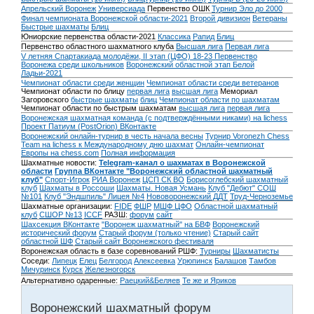
Апрельский Воронеж
Универсиада
Первенство ОШК
Турнир Эло до 2000
Финал чемпионата Воронежской области-2021
Второй дивизион
Ветераны
Быстрые шахматы
Блиц
Юниорские первенства области-2021
Классика
Рапид
Блиц
Первенство областного шахматного клуба
Высшая лига
Первая лига
V летняя Спартакиада молодёжи, II этап (ЦФО) 18-23
Первенство
Воронежа среди школьников
Воронежский областной этап Белой
Ладьи-2021
Чемпионат области среди женщин
Чемпионат области среди ветеранов
Чемпионат области по блицу
первая лига
высшая лига
Мемориал
Загоровского
быстрые шахматы
блиц
Чемпионат области по шахматам
Чемпионат области по быстрым шахматам
высшая лига
первая лига
Воронежская шахматная команда (с подтверждёнными никами) на lichess
Проект Патиум (PostOrion) ВКонтакте
Воронежский онлайн-турнир в честь начала весны
Турнир Voronezh Chess
Team на lichess к Международному дню шахмат
Онлайн-чемпионат
Европы на chess.com
Полная информация
Шахматные новости:
Telegram-канал о шахматах в Воронежской
области
Группа ВКонтакте "Воронежский областной шахматный
клуб"
Спорт-Игрок
РИА Воронеж
ЦСП СК ВО
Борисоглебский шахматный
клуб
Шахматы в Россоши
Шахматы. Новая Усмань
Клуб "Дебют" СОШ
№101
Клуб "Эндшпиль" Лицея №4
Нововоронежский ДДТ
Труд-Черноземье
Шахматные организации:
FIDE
ФШР
МШФ ЦФО
Областной шахматный
клуб
СШОР №13
ICCF
РАЗШ:
форум
сайт
Шахсекция ВКонтакте
"Воронеж шахматный" на БВФ
Воронежский
исторический форум
Cтарый форум (только чтение)
Старый сайт
областной ШФ
Старый сайт Воронежского фестиваля
Воронежская область в базе соревнований РШФ:
Турниры
Шахматисты
Соседи:
Липецк
Елец
Белгород
Алексеевка
Урюпинск
Балашов
Тамбов
Мичуринск
Курск
Железногорск
Альтернативно одаренные:
Раецкий&Беляев
Те же и Яриков
Воронежский шахматный форум