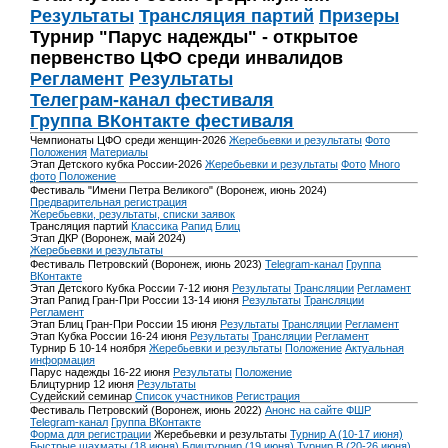
Результаты
Трансляция партий
Призеры
Турнир "Парус надежды" - открытое
первенство ЦФО среди инвалидов
Регламент
Результаты
Телеграм-канал фестиваля
Группа ВКонтакте фестиваля
Чемпионаты ЦФО среди женщин-2026
Жеребьевки и результаты
Фото
Положения
Материалы
Этап Детского кубка России-2026
Жеребьевки и результаты
Фото
Много
фото
Положение
Фестиваль "Имени Петра Великого" (Воронеж, июнь 2024)
Предварительная регистрация
Жеребьевки, результаты, списки заявок
Трансляция партий
Классика
Рапид
Блиц
Этап ДКР (Воронеж, май 2024)
Жеребьевки и результаты
Фестиваль Петровский (Воронеж, июнь 2023)
Telegram-канал
Группа
ВКонтакте
Этап Детского Кубка России 7-12 июня
Результаты
Трансляции
Регламент
Этап Рапид Гран-При России 13-14 июня
Результаты
Трансляции
Регламент
Этап Блиц Гран-При России 15 июня
Результаты
Трансляции
Регламент
Этап Кубка России 16-24 июня
Результаты
Трансляции
Регламент
Турнир Б 10-14 ноября
Жеребьевки и результаты
Положение
Актуальная
информация
Парус надежды 16-22 июня
Результаты
Положение
Блицтурнир 12 июня
Результаты
Судейский семинар
Список участников
Регистрация
Фестиваль Петровский (Воронеж, июнь 2022)
Анонс на сайте ФШР
Telegram-канал
Группа ВКонтакте
Форма для регистрации
Жеребьевки и результаты
Турнир A (10-17 июня)
Быстрые шахматы (18 июня)
Блицтурнир (19 июня)
Турнир B (20-26 июня)