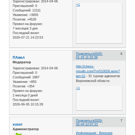
Зарегистрирован
: 2014-04-06
+1
Приглашений:
0
Сообщений:
12111
Уважение:
+3655
Позитив:
+4528
Провел на форуме:
7 месяцев 3 дня
Последний визит:
2026-07-21 14:23:53
Поделиться
2020-
6
ПАвел
01-25 11:32:38
Модератор
http://chess-
Зарегистрирован
: 2014-04-06
results.com/Tnr510026.aspx?
Приглашений:
0
lan=11
- 31 турнир адвокатов
Сообщений:
1887
Воронежской области
Уважение:
+855
Позитив:
+354
+1
Провел на форуме:
2 месяца 0 дней
Последний визит:
2026-06-05 10:15:28
Поделиться
2020-
7
xuser
02-04 12:07:21
Администратор
Информация - Воронеж