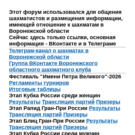
Этот форум использовался для общения
шахматистов и размещения информации,
имеющей отношение к шахматам в
Воронежской области
Сейчас здесь только ссылки, основная
информация - ВКонтакте и в Телеграме
Телеграм-канал о шахматах в
Воронежской области
Группа ВКонтакте Воронежского
областного шахматного клуба
Фестиваль "Имени Петра Великого"-2026
Регламенты турниров
Итоговые таблицы
Этап Кубка России среди женщин
Результаты
Трансляция партий
Призеры
Этап Рапид Гран-При России
Результаты
Трансляция партий
Призеры
Этап Блиц Гран-При России
Результаты
Трансляция партий
Призеры
Этап Кубка России среди мужчин