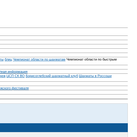
ты
блиц
Чемпионат области по шахматам
Чемпионат области по быстрым
лная информация
неж
ЦСП СК ВО
Борисоглебский шахматный клуб
Шахматы в Россоши
ежского фестиваля