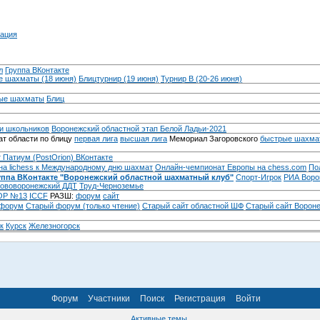
ация
л
Группа ВКонтакте
 шахматы (18 июня)
Блицтурнир (19 июня)
Турнир B (20-26 июня)
ые шахматы
Блиц
и школьников
Воронежский областной этап Белой Ладьи-2021
т области по блицу
первая лига
высшая лига
Мемориал Загоровского
быстрые шахма
 Патиум (PostOrion) ВКонтакте
на lichess к Международному дню шахмат
Онлайн-чемпионат Европы на chess.com
По
уппа ВКонтакте "Воронежский областной шахматный клуб"
Спорт-Игрок
РИА Воро
ововоронежский ДДТ
Труд-Черноземье
Р №13
ICCF
РАЗШ:
форум
сайт
 форум
Cтарый форум (только чтение)
Старый сайт областной ШФ
Старый сайт Ворон
к
Курск
Железногорск
Форум
Участники
Поиск
Регистрация
Войти
Активные темы