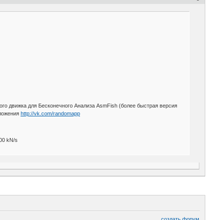
ого движка для Бесконечного Анализа AsmFish (более быстрая версия
иложения
http://vk.com/randomapp
00 kN/s
создать форум