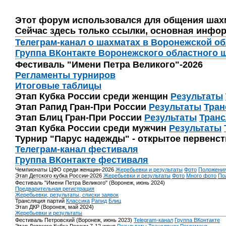
Этот форум использовался для общения шах
Сейчас здесь только ссылки, основная инфор
Телеграм-канал о шахматах в Воронежской о
Группа ВКонтакте Воронежского областного 
Фестиваль "Имени Петра Великого"-2026
Регламенты турниров
Итоговые таблицы
Этап Кубка России среди женщин
Результаты
Этап Рапид Гран-При России
Результаты
Тран
Этап Блиц Гран-При России
Результаты
Транс
Этап Кубка России среди мужчин
Результаты
Турнир "Парус надежды" - открытое первенс
Телеграм-канал фестиваля
Группа ВКонтакте фестиваля
Чемпионаты ЦФО среди женщин-2026
Жеребьевки и результаты
Фото
Положени
Этап Детского кубка России-2026
Жеребьевки и результаты
Фото
Много фото
По
Фестиваль "Имени Петра Великого" (Воронеж, июнь 2024)
Предварительная регистрация
Жеребьевки, результаты, списки заявок
Трансляция партий
Классика
Рапид
Блиц
Этап ДКР (Воронеж, май 2024)
Жеребьевки и результаты
Фестиваль Петровский (Воронеж, июнь 2023)
Telegram-канал
Группа ВКонтакте