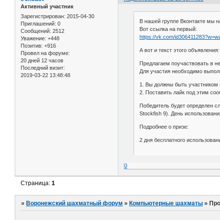
Активный участник
Зарегистрирован
: 2015-04-30
В нашей группе Вконтакте мы 
Приглашений:
0
Вот ссылка на первый:
Сообщений:
2512
https://vk.com/id306411283?w=wa
Уважение:
+448
Позитив:
+916
А вот и текст этого объявления:
Провел на форуме:
20 дней 12 часов
Предлагаем поучаствовать в 
Последний визит:
Для участия необходимо выпол
2019-03-22 13:48:48
1. Вы должны быть участником
2. Поставить лайк под этим со
Победитель будет определен сл
Stockfish 9). День использова
Подробнее о призе:
2 дня бесплатного использовани
0
Страница:
1
»
Воронежский шахматный форум
»
Компьютерные шахматы
»
Про