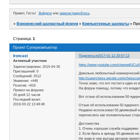
Привет, Гость!
Войдите
или
зарегистрируйтесь
.
»
Воронежский шахматный форум
»
Компьютерные шахматы
»
Про
Страница:
1
Проект Суперкомпьютер
Ironcast
Поделиться
2017-01-12 20:07:13
Активный участник
https://www.youtube.com/channel/UC
Зарегистрирован
: 2015-04-30
Приглашений:
0
Довольно любопытный коммерческий 
Сообщений:
2512
http://superchess.wixsite.com/chessco
Уважение:
+448
Точно знаю, что его тестил и один из
Позитив:
+916
На форум помещу, потому что владел
Провел на форуме:
20 дней 12 часов
Вот отзыв об использовании 50-ядерн
Последний визит:
2019-03-22 13:48:48
Отзыв об использовании 50 ядерного
Недавно использовал 50 движковый ко
перечислить как положительные сторон
Достоинства
1. Очень хорошая служба поддержки. 
2. Если брать в аренду 50 движков на 
Не знаю в чем выгода авторов проект