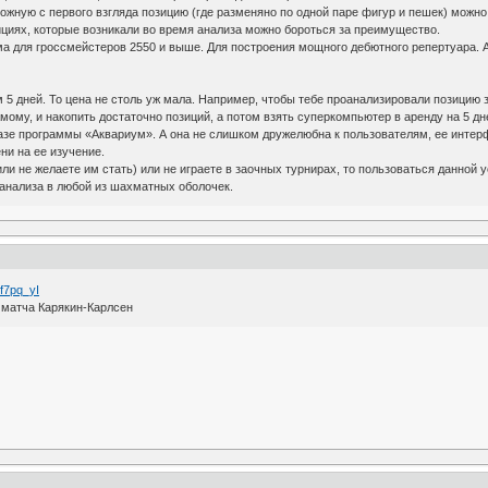
ложную с первого взгляда позицию (где разменяно по одной паре фигур и пешек) можно 
озициях, которые возникали во время анализа можно бороться за преимущество.
ма для гроссмейстеров 2550 и выше. Для построения мощного дебютного репертуара. А
м 5 дней. То цена не столь уж мала. Например, чтобы тебе проанализировали позицию з
ому, и накопить достаточно позиций, а потом взять суперкомпьютер в аренду на 5 дне
базе программы «Аквариум». А она не слишком дружелюбна к пользователям, ее интерф
ни на ее изучение.
или не желаете им стать) или не играете в заочных турнирах, то пользоваться данной 
о анализа в любой из шахматных оболочек.
f7pq_yI
 матча Карякин-Карлсен