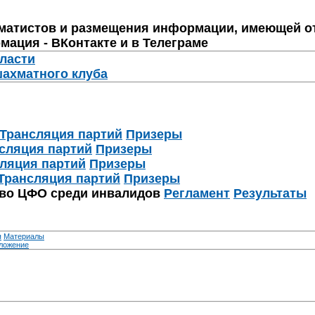
матистов и размещения информации, имеющей о
мация - ВКонтакте и в Телеграме
бласти
шахматного клуба
Трансляция партий
Призеры
сляция партий
Призеры
ляция партий
Призеры
Трансляция партий
Призеры
тво ЦФО среди инвалидов
Регламент
Результаты
я
Материалы
ложение