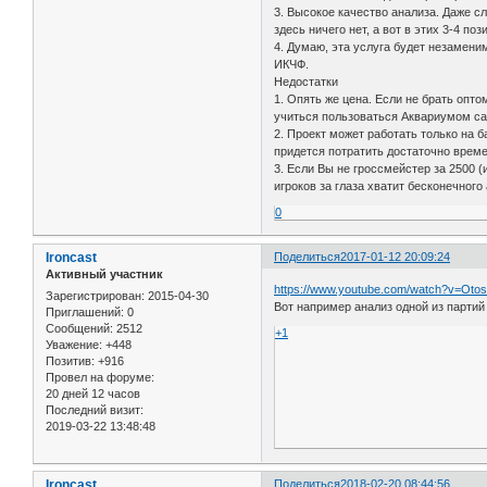
3. Высокое качество анализа. Даже с
здесь ничего нет, а вот в этих 3-4 п
4. Думаю, эта услуга будет незамени
ИКЧФ.
Недостатки
1. Опять же цена. Если не брать опто
учиться пользоваться Аквариумом сам
2. Проект может работать только на 
придется потратить достаточно време
3. Если Вы не гроссмейстер за 2500 (
игроков за глаза хватит бесконечног
0
Ironcast
Поделиться
2017-01-12 20:09:24
Активный участник
https://www.youtube.com/watch?v=Otos
Зарегистрирован
: 2015-04-30
Вот например анализ одной из партий
Приглашений:
0
Сообщений:
2512
+1
Уважение:
+448
Позитив:
+916
Провел на форуме:
20 дней 12 часов
Последний визит:
2019-03-22 13:48:48
Ironcast
Поделиться
2018-02-20 08:44:56