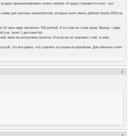
за день проанализировать очень глубоко. И сразу становится ясно – вот
 также для заочных шахматистов, которые хотят иметь рейтинг более 2500 на
а 24 часа надо заплатить 750 рублей. А это уже не столь мало. Вывод – надо
й (см. пункт 1 достоинств).
ейс явно не интуитивно понятен. И если вы не знакомы с ней, то вам
услугой, это все равно, что стрелять из пушки по воробьям. Для обычных опен-
2
3