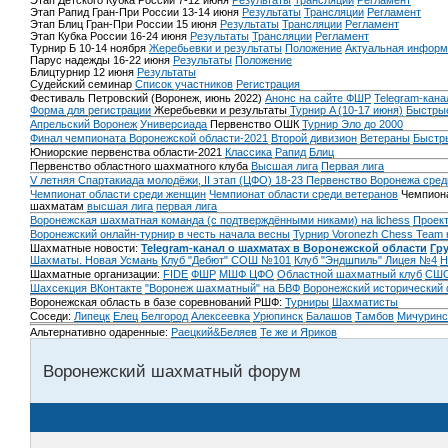
Этап Детского Кубка России 7-12 июня
Результаты
Трансляции
Регламент
Этап Рапид Гран-При России 13-14 июня
Результаты
Трансляции
Регламент
Этап Блиц Гран-При России 15 июня
Результаты
Трансляции
Регламент
Этап Кубка России 16-24 июня
Результаты
Трансляции
Регламент
Турнир Б 10-14 ноября
Жеребьевки и результаты
Положение
Актуальная информ
Парус надежды 16-22 июня
Результаты
Положение
Блицтурнир 12 июня
Результаты
Судейский семинар
Список участников
Регистрация
Фестиваль Петровский (Воронеж, июнь 2022)
Анонс на сайте ФШР
Telegram-кана
Форма для регистрации
Жеребьевки и результаты
Турнир A (10-17 июня)
Быстрые
Апрельский Воронеж
Универсиада
Первенство ОШК
Турнир Эло до 2000
Финал чемпионата Воронежской области-2021
Второй дивизион
Ветераны
Быстр
Юниорские первенства области-2021
Классика
Рапид
Блиц
Первенство областного шахматного клуба
Высшая лига
Первая лига
V летняя Спартакиада молодёжи, II этап (ЦФО) 18-23
Первенство Воронежа сред
Чемпионат области среди женщин
Чемпионат области среди ветеранов
Чемпиона
шахматам
высшая лига
первая лига
Воронежская шахматная команда (с подтверждёнными никами) на lichess
Проект
Воронежский онлайн-турнир в честь начала весны
Турнир Voronezh Chess Team 
Шахматные новости:
Telegram-канал о шахматах в Воронежской области
Гр
Шахматы. Новая Усмань
Клуб "Дебют" СОШ №101
Клуб "Эндшпиль" Лицея №4
Н
Шахматные организации:
FIDE
ФШР
МШФ ЦФО
Областной шахматный клуб
СШО
Шахсекция ВКонтакте
"Воронеж шахматный" на БВФ
Воронежский исторический
Воронежская область в базе соревнований РШФ:
Турниры
Шахматисты
Соседи:
Липецк
Елец
Белгород
Алексеевка
Урюпинск
Балашов
Тамбов
Мичуринс
Альтернативно одаренные:
Раецкий&Беляев
Те же и Яриков
Воронежский шахматный форум