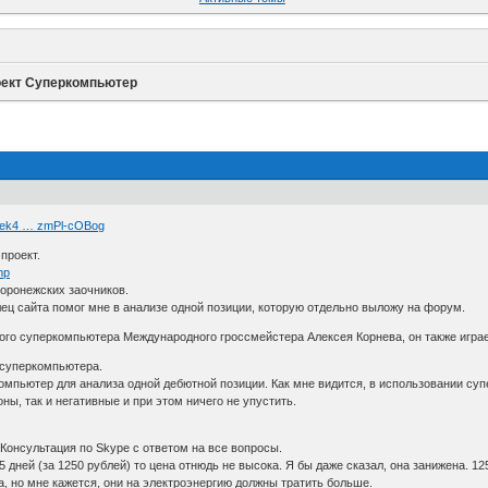
ект Суперкомпьютер
uXek4 … zmPl-cOBog
проект.
mp
 воронежских заочников.
ец сайта помог мне в анализе одной позиции, которую отдельно выложу на форум.
ого суперкомпьютера Международного гроссмейстера Алексея Корнева, он также играе
 суперкомпьютера.
мпьютер для анализа одной дебютной позиции. Как мне видится, в использовании супе
ы, так и негативные и при этом ничего не упустить.
Консультация по Skype с ответом на все вопросы.
5 дней (за 1250 рублей) то цена отнюдь не высока. Я бы даже сказал, она занижена. 12
а, но мне кажется, они на электроэнергию должны тратить больше.