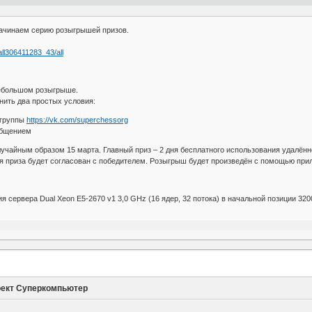
начинаем серию розыгрышей призов.
ll306411283_43/all
небольшом розыгрыше.
нить два простых условия:
 группы
https://vk.com/superchessorg
общением
учайным образом 15 марта. Главный приз – 2 дня бесплатного использования удалённ
ния приза будет согласован с победителем. Розыгрыш будет произведён с помощью пр
я сервера Dual Xeon E5-2670 v1 3,0 GHz (16 ядер, 32 потока) в начальной позиции 320
ект Суперкомпьютер