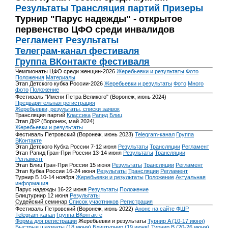
Результаты
Трансляция партий
Призеры
Турнир "Парус надежды" - открытое
первенство ЦФО среди инвалидов
Регламент
Результаты
Телеграм-канал фестиваля
Группа ВКонтакте фестиваля
Чемпионаты ЦФО среди женщин-2026
Жеребьевки и результаты
Фото
Положения
Материалы
Этап Детского кубка России-2026
Жеребьевки и результаты
Фото
Много
фото
Положение
Фестиваль "Имени Петра Великого" (Воронеж, июнь 2024)
Предварительная регистрация
Жеребьевки, результаты, списки заявок
Трансляция партий
Классика
Рапид
Блиц
Этап ДКР (Воронеж, май 2024)
Жеребьевки и результаты
Фестиваль Петровский (Воронеж, июнь 2023)
Telegram-канал
Группа
ВКонтакте
Этап Детского Кубка России 7-12 июня
Результаты
Трансляции
Регламент
Этап Рапид Гран-При России 13-14 июня
Результаты
Трансляции
Регламент
Этап Блиц Гран-При России 15 июня
Результаты
Трансляции
Регламент
Этап Кубка России 16-24 июня
Результаты
Трансляции
Регламент
Турнир Б 10-14 ноября
Жеребьевки и результаты
Положение
Актуальная
информация
Парус надежды 16-22 июня
Результаты
Положение
Блицтурнир 12 июня
Результаты
Судейский семинар
Список участников
Регистрация
Фестиваль Петровский (Воронеж, июнь 2022)
Анонс на сайте ФШР
Telegram-канал
Группа ВКонтакте
Форма для регистрации
Жеребьевки и результаты
Турнир A (10-17 июня)
Быстрые шахматы (18 июня)
Блицтурнир (19 июня)
Турнир B (20-26 июня)