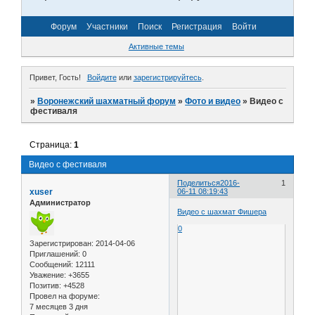
Форум
Участники
Поиск
Регистрация
Войти
Активные темы
Привет, Гость!
Войдите
или
зарегистрируйтесь
.
»
Воронежский шахматный форум
»
Фото и видео
»
Видео с
фестиваля
Страница:
1
Видео с фестиваля
Поделиться
2016-
1
xuser
06-11 08:19:43
Администратор
Видео с шахмат Фишера
0
Зарегистрирован
: 2014-04-06
Приглашений:
0
Сообщений:
12111
Уважение:
+3655
Позитив:
+4528
Провел на форуме:
7 месяцев 3 дня