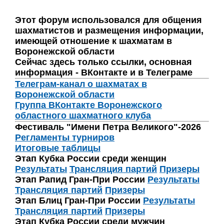
Этот форум использовался для общения
шахматистов и размещения информации,
имеющей отношение к шахматам в
Воронежской области
Сейчас здесь только ссылки, основная
информация - ВКонтакте и в Телеграме
Телеграм-канал о шахматах в
Воронежской области
Группа ВКонтакте Воронежского
областного шахматного клуба
Фестиваль "Имени Петра Великого"-2026
Регламенты турниров
Итоговые таблицы
Этап Кубка России среди женщин
Результаты
Трансляция партий
Призеры
Этап Рапид Гран-При России
Результаты
Трансляция партий
Призеры
Этап Блиц Гран-При России
Результаты
Трансляция партий
Призеры
Этап Кубка России среди мужчин