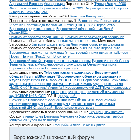
Апрельский Воронеж
Универсиада
Первенство ОШК
Турнир Эло до 2000
Финал чемпионата Воронежской области-2021
Второй дивизион
Ветераны
Быстрые шахматы
Блиц
Юниорские первенства области-2021
Классика
Рапид
Блиц
Первенство областного шахматного клуба
Высшая лига
Первая лига
V летняя Спартакиада молодёжи, II этап (ЦФО) 18-23
Первенство
Воронежа среди школьников
Воронежский областной этап Белой
Ладьи-2021
Чемпионат области среди женщин
Чемпионат области среди ветеранов
Чемпионат области по блицу
первая лига
высшая лига
Мемориал
Загоровского
быстрые шахматы
блиц
Чемпионат области по шахматам
Чемпионат области по быстрым шахматам
высшая лига
первая лига
Воронежская шахматная команда (с подтверждёнными никами) на lichess
Проект Патиум (PostOrion) ВКонтакте
Воронежский онлайн-турнир в честь начала весны
Турнир Voronezh Chess
Team на lichess к Международному дню шахмат
Онлайн-чемпионат
Европы на chess.com
Полная информация
Шахматные новости:
Telegram-канал о шахматах в Воронежской
области
Группа ВКонтакте "Воронежский областной шахматный
клуб"
Спорт-Игрок
РИА Воронеж
ЦСП СК ВО
Борисоглебский шахматный
клуб
Шахматы в Россоши
Шахматы. Новая Усмань
Клуб "Дебют" СОШ
№101
Клуб "Эндшпиль" Лицея №4
Нововоронежский ДДТ
Труд-Черноземье
Шахматные организации:
FIDE
ФШР
МШФ ЦФО
Областной шахматный
клуб
СШОР №13
ICCF
РАЗШ:
форум
сайт
Шахсекция ВКонтакте
"Воронеж шахматный" на БВФ
Воронежский
исторический форум
Cтарый форум (только чтение)
Старый сайт
областной ШФ
Старый сайт Воронежского фестиваля
Воронежская область в базе соревнований РШФ:
Турниры
Шахматисты
Соседи:
Липецк
Елец
Белгород
Алексеевка
Урюпинск
Балашов
Тамбов
Мичуринск
Курск
Железногорск
Альтернативно одаренные:
Раецкий&Беляев
Те же и Яриков
Воронежский шахматный форум