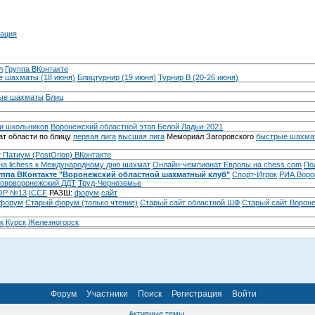
ация
л
Группа ВКонтакте
 шахматы (18 июня)
Блицтурнир (19 июня)
Турнир B (20-26 июня)
ые шахматы
Блиц
и школьников
Воронежский областной этап Белой Ладьи-2021
т области по блицу
первая лига
высшая лига
Мемориал Загоровского
быстрые шахма
 Патиум (PostOrion) ВКонтакте
на lichess к Международному дню шахмат
Онлайн-чемпионат Европы на chess.com
По
уппа ВКонтакте "Воронежский областной шахматный клуб"
Спорт-Игрок
РИА Воро
ововоронежский ДДТ
Труд-Черноземье
Р №13
ICCF
РАЗШ:
форум
сайт
 форум
Cтарый форум (только чтение)
Старый сайт областной ШФ
Старый сайт Ворон
к
Курск
Железногорск
Форум
Участники
Поиск
Регистрация
Войти
Активные темы