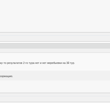
му-то результатов 2-го тура нет и нет жеребьевки на 3й тур.
нформацию.