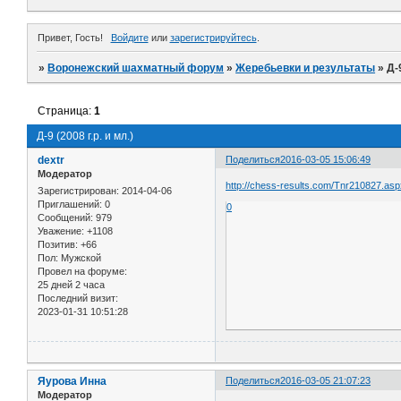
Привет, Гость!
Войдите
или
зарегистрируйтесь
.
»
Воронежский шахматный форум
»
Жеребьевки и результаты
»
Д-
Страница:
1
Д-9 (2008 г.р. и мл.)
dextr
Поделиться
2016-03-05 15:06:49
Модератор
http://chess-results.com/Tnr210827.as
Зарегистрирован
: 2014-04-06
Приглашений:
0
0
Сообщений:
979
Уважение:
+1108
Позитив:
+66
Пол:
Мужской
Провел на форуме:
25 дней 2 часа
Последний визит:
2023-01-31 10:51:28
Яурова Инна
Поделиться
2016-03-05 21:07:23
Модератор