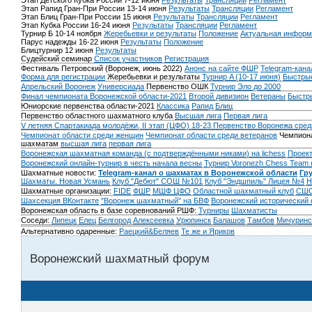
Этап Детского Кубка России 7-12 июня
Результаты
Трансляции
Регламент
Этап Рапид Гран-При России 13-14 июня
Результаты
Трансляции
Регламент
Этап Блиц Гран-При России 15 июня
Результаты
Трансляции
Регламент
Этап Кубка России 16-24 июня
Результаты
Трансляции
Регламент
Турнир Б 10-14 ноября
Жеребьевки и результаты
Положение
Актуальная информ
Парус надежды 16-22 июня
Результаты
Положение
Блицтурнир 12 июня
Результаты
Судейский семинар
Список участников
Регистрация
Фестиваль Петровский (Воронеж, июнь 2022)
Анонс на сайте ФШР
Telegram-кана
Форма для регистрации
Жеребьевки и результаты
Турнир A (10-17 июня)
Быстрые
Апрельский Воронеж
Универсиада
Первенство ОШК
Турнир Эло до 2000
Финал чемпионата Воронежской области-2021
Второй дивизион
Ветераны
Быстр
Юниорские первенства области-2021
Классика
Рапид
Блиц
Первенство областного шахматного клуба
Высшая лига
Первая лига
V летняя Спартакиада молодёжи, II этап (ЦФО) 18-23
Первенство Воронежа сред
Чемпионат области среди женщин
Чемпионат области среди ветеранов
Чемпиона
шахматам
высшая лига
первая лига
Воронежская шахматная команда (с подтверждёнными никами) на lichess
Проект
Воронежский онлайн-турнир в честь начала весны
Турнир Voronezh Chess Team 
Шахматные новости:
Telegram-канал о шахматах в Воронежской области
Гр
Шахматы. Новая Усмань
Клуб "Дебют" СОШ №101
Клуб "Эндшпиль" Лицея №4
Н
Шахматные организации:
FIDE
ФШР
МШФ ЦФО
Областной шахматный клуб
СШО
Шахсекция ВКонтакте
"Воронеж шахматный" на БВФ
Воронежский исторический
Воронежская область в базе соревнований РШФ:
Турниры
Шахматисты
Соседи:
Липецк
Елец
Белгород
Алексеевка
Урюпинск
Балашов
Тамбов
Мичуринс
Альтернативно одаренные:
Раецкий&Беляев
Те же и Яриков
Воронежский шахматный форум