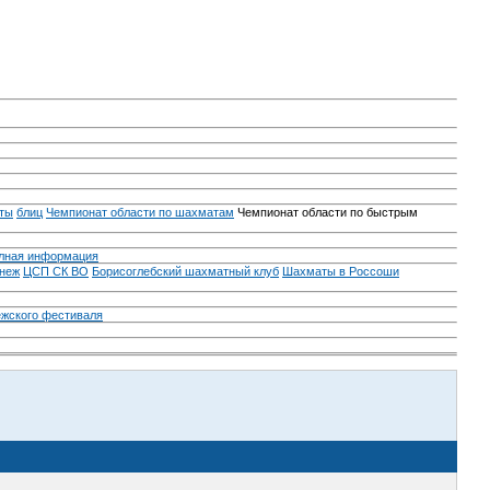
ты
блиц
Чемпионат области по шахматам
Чемпионат области по быстрым
лная информация
неж
ЦСП СК ВО
Борисоглебский шахматный клуб
Шахматы в Россоши
ежского фестиваля