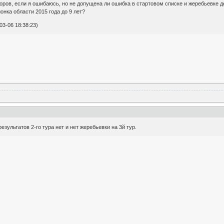
ров, если я ошибаюсь, но не допущена ли ошибка в стартовом списке и жеребьевке д
онка области 2015 года до 9 лет?
3-06 18:38:23)
результатов 2-го тура нет и нет жеребьевки на 3й тур.