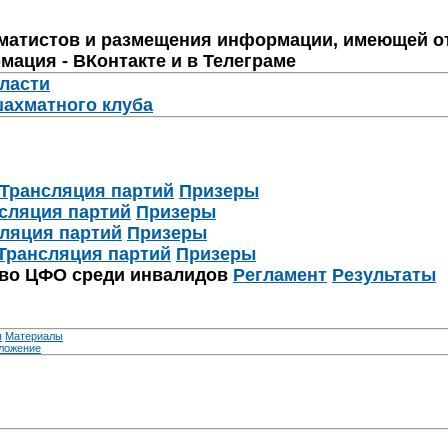
матистов и размещения информации, имеющей о
мация - ВКонтакте и в Телеграме
бласти
шахматного клуба
Трансляция партий
Призеры
сляция партий
Призеры
ляция партий
Призеры
Трансляция партий
Призеры
тво ЦФО среди инвалидов
Регламент
Результаты
я
Материалы
ложение