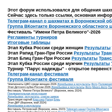
Этот форум использовался для общения шах
Сейчас здесь только ссылки, основная инфор
Телеграм-канал о шахматах в Воронежской о
Группа ВКонтакте Воронежского областного 
Фестиваль "Имени Петра Великого"-2026
Регламенты турниров
Итоговые таблицы
Этап Кубка России среди женщин
Результаты
Этап Рапид Гран-При России
Результаты
Тран
Этап Блиц Гран-При России
Результаты
Транс
Этап Кубка России среди мужчин
Результаты
Турнир "Парус надежды" - открытое первенс
Телеграм-канал фестиваля
Группа ВКонтакте фестиваля
Чемпионаты ЦФО среди женщин-2026
Жеребьевки и результаты
Фото
Положени
Этап Детского кубка России-2026
Жеребьевки и результаты
Фото
Много фото
По
Фестиваль "Имени Петра Великого" (Воронеж, июнь 2024)
Предварительная регистрация
Жеребьевки, результаты, списки заявок
Трансляция партий
Классика
Рапид
Блиц
Этап ДКР (Воронеж, май 2024)
Жеребьевки и результаты
Фестиваль Петровский (Воронеж, июнь 2023)
Telegram-канал
Группа ВКонтакте