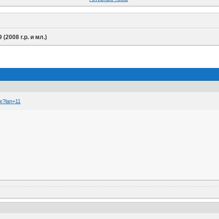
9 (2008 г.р. и мл.)
px?lan=11