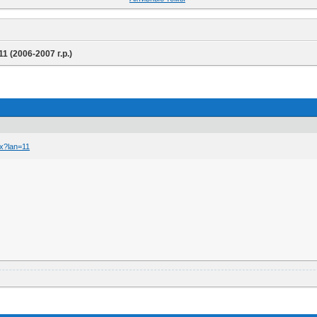
11 (2006-2007 г.р.)
px?lan=11