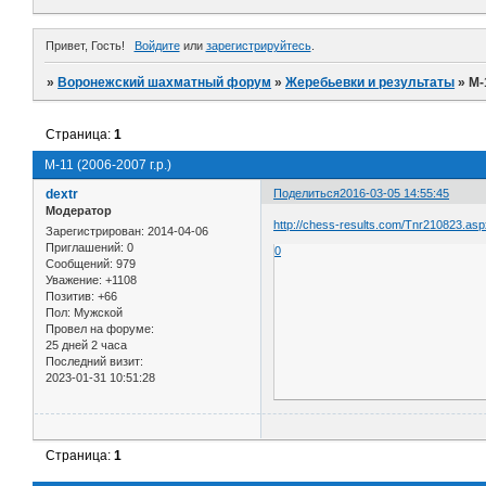
Привет, Гость!
Войдите
или
зарегистрируйтесь
.
»
Воронежский шахматный форум
»
Жеребьевки и результаты
»
М-
Страница:
1
М-11 (2006-2007 г.р.)
dextr
Поделиться
2016-03-05 14:55:45
Модератор
http://chess-results.com/Tnr210823.as
Зарегистрирован
: 2014-04-06
Приглашений:
0
0
Сообщений:
979
Уважение:
+1108
Позитив:
+66
Пол:
Мужской
Провел на форуме:
25 дней 2 часа
Последний визит:
2023-01-31 10:51:28
Страница:
1