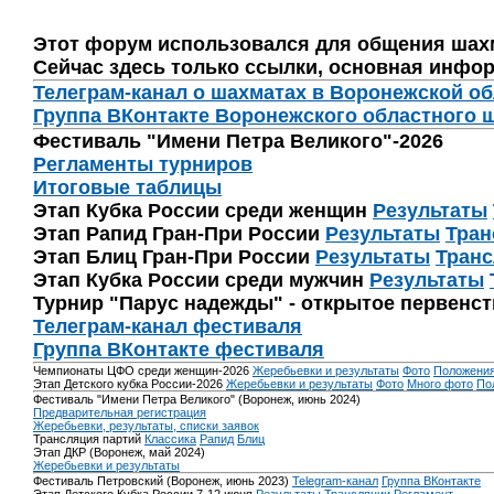
Этот форум использовался для общения шах
Сейчас здесь только ссылки, основная инфор
Телеграм-канал о шахматах в Воронежской о
Группа ВКонтакте Воронежского областного 
Фестиваль "Имени Петра Великого"-2026
Регламенты турниров
Итоговые таблицы
Этап Кубка России среди женщин
Результаты
Этап Рапид Гран-При России
Результаты
Тран
Этап Блиц Гран-При России
Результаты
Транс
Этап Кубка России среди мужчин
Результаты
Турнир "Парус надежды" - открытое первенс
Телеграм-канал фестиваля
Группа ВКонтакте фестиваля
Чемпионаты ЦФО среди женщин-2026
Жеребьевки и результаты
Фото
Положени
Этап Детского кубка России-2026
Жеребьевки и результаты
Фото
Много фото
По
Фестиваль "Имени Петра Великого" (Воронеж, июнь 2024)
Предварительная регистрация
Жеребьевки, результаты, списки заявок
Трансляция партий
Классика
Рапид
Блиц
Этап ДКР (Воронеж, май 2024)
Жеребьевки и результаты
Фестиваль Петровский (Воронеж, июнь 2023)
Telegram-канал
Группа ВКонтакте