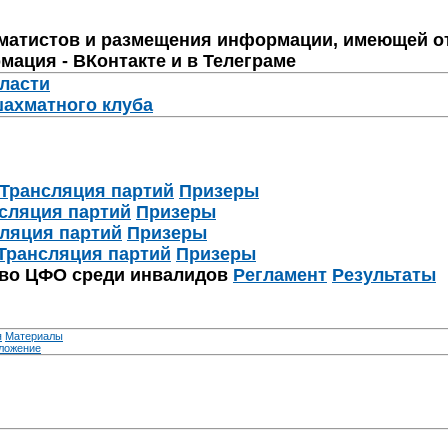
матистов и размещения информации, имеющей о
мация - ВКонтакте и в Телеграме
бласти
шахматного клуба
Трансляция партий
Призеры
сляция партий
Призеры
ляция партий
Призеры
Трансляция партий
Призеры
тво ЦФО среди инвалидов
Регламент
Результаты
я
Материалы
ложение