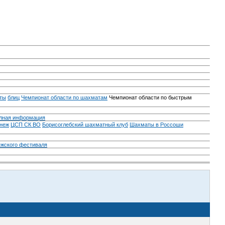
ты
блиц
Чемпионат области по шахматам
Чемпионат области по быстрым
лная информация
неж
ЦСП СК ВО
Борисоглебский шахматный клуб
Шахматы в Россоши
ежского фестиваля