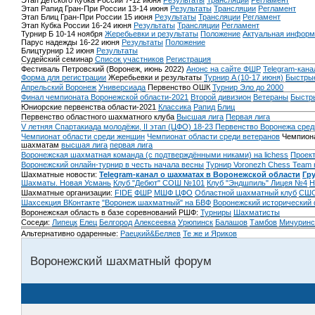
Этап Детского Кубка России 7-12 июня
Результаты
Трансляции
Регламент
Этап Рапид Гран-При России 13-14 июня
Результаты
Трансляции
Регламент
Этап Блиц Гран-При России 15 июня
Результаты
Трансляции
Регламент
Этап Кубка России 16-24 июня
Результаты
Трансляции
Регламент
Турнир Б 10-14 ноября
Жеребьевки и результаты
Положение
Актуальная информ
Парус надежды 16-22 июня
Результаты
Положение
Блицтурнир 12 июня
Результаты
Судейский семинар
Список участников
Регистрация
Фестиваль Петровский (Воронеж, июнь 2022)
Анонс на сайте ФШР
Telegram-кана
Форма для регистрации
Жеребьевки и результаты
Турнир A (10-17 июня)
Быстрые
Апрельский Воронеж
Универсиада
Первенство ОШК
Турнир Эло до 2000
Финал чемпионата Воронежской области-2021
Второй дивизион
Ветераны
Быстр
Юниорские первенства области-2021
Классика
Рапид
Блиц
Первенство областного шахматного клуба
Высшая лига
Первая лига
V летняя Спартакиада молодёжи, II этап (ЦФО) 18-23
Первенство Воронежа сред
Чемпионат области среди женщин
Чемпионат области среди ветеранов
Чемпиона
шахматам
высшая лига
первая лига
Воронежская шахматная команда (с подтверждёнными никами) на lichess
Проект
Воронежский онлайн-турнир в честь начала весны
Турнир Voronezh Chess Team 
Шахматные новости:
Telegram-канал о шахматах в Воронежской области
Гр
Шахматы. Новая Усмань
Клуб "Дебют" СОШ №101
Клуб "Эндшпиль" Лицея №4
Н
Шахматные организации:
FIDE
ФШР
МШФ ЦФО
Областной шахматный клуб
СШО
Шахсекция ВКонтакте
"Воронеж шахматный" на БВФ
Воронежский исторический
Воронежская область в базе соревнований РШФ:
Турниры
Шахматисты
Соседи:
Липецк
Елец
Белгород
Алексеевка
Урюпинск
Балашов
Тамбов
Мичуринс
Альтернативно одаренные:
Раецкий&Беляев
Те же и Яриков
Воронежский шахматный форум