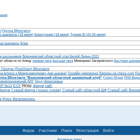
ация
л
Группа ВКонтакте
 шахматы (18 июня)
Блицтурнир (19 июня)
Турнир B (20-26 июня)
ые шахматы
Блиц
и школьников
Воронежский областной этап Белой Ладьи-2021
т области по блицу
первая лига
высшая лига
Мемориал Загоровского
быстрые шахма
 Патиум (PostOrion) ВКонтакте
на lichess к Международному дню шахмат
Онлайн-чемпионат Европы на chess.com
По
уппа ВКонтакте "Воронежский областной шахматный клуб"
Спорт-Игрок
РИА Воро
ововоронежский ДДТ
Труд-Черноземье
Р №13
ICCF
РАЗШ:
форум
сайт
 форум
Cтарый форум (только чтение)
Старый сайт областной ШФ
Старый сайт Ворон
к
Курск
Железногорск
Форум
Участники
Поиск
Регистрация
Войти
Активные темы