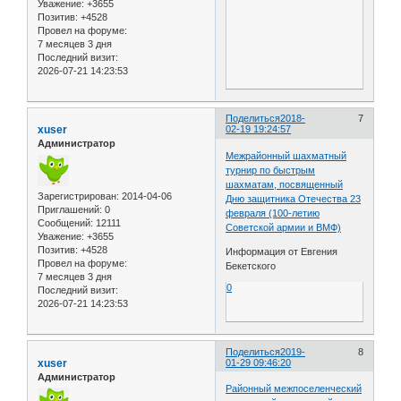
Уважение:
+3655
Позитив:
+4528
Провел на форуме:
7 месяцев 3 дня
Последний визит:
2026-07-21 14:23:53
Поделиться
2018-
7
xuser
02-19 19:24:57
Администратор
Межрайонный шахматный
турнир по быстрым
шахматам, посвященный
Зарегистрирован
: 2014-04-06
Дню защитника Отечества 23
Приглашений:
0
февраля (100-летию
Сообщений:
12111
Советской армии и ВМФ)
Уважение:
+3655
Позитив:
+4528
Информация от Евгения
Провел на форуме:
Бекетского
7 месяцев 3 дня
0
Последний визит:
2026-07-21 14:23:53
Поделиться
2019-
8
xuser
01-29 09:46:20
Администратор
Районный межпоселенческий