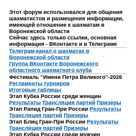
Этот форум использовался для общения
шахматистов и размещения информации,
имеющей отношение к шахматам в
Воронежской области
Сейчас здесь только ссылки, основная
информация - ВКонтакте и в Телеграме
Телеграм-канал о шахматах в
Воронежской области
Группа ВКонтакте Воронежского
областного шахматного клуба
Фестиваль "Имени Петра Великого"-2026
Регламенты турниров
Итоговые таблицы
Этап Кубка России среди женщин
Результаты
Трансляция партий
Призеры
Этап Рапид Гран-При России
Результаты
Трансляция партий
Призеры
Этап Блиц Гран-При России
Результаты
Трансляция партий
Призеры
Этап Кубка России среди мужчин