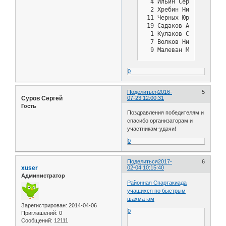
  4 Ильин Сергей Владим
  2 Хребин Николай Иван
 11 Черных Юрий Николае
 19 Садаков Александр В
  1 Кулаков Сергей Миха
  7 Волков Николай Егор
  9 Малеван Михаил Петр
0
Поделиться
2016-
5
Суров Сергей
07-23 12:00:31
Гость
Поздравления победителям и
спасибо организаторам и
участникам-удачи!
0
Поделиться
2017-
6
xuser
02-04 10:15:40
Администратор
Районная Спартакиада
учащихся по быстрым
шахматам
Зарегистрирован
: 2014-04-06
0
Приглашений:
0
Сообщений:
12111