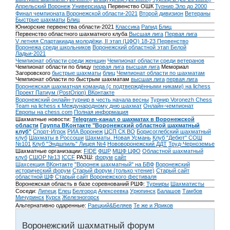
Апрельский Воронеж
Универсиада
Первенство ОШК
Турнир Эло до 2000
Финал чемпионата Воронежской области-2021
Второй дивизион
Ветераны
Быстрые шахматы
Блиц
Юниорские первенства области-2021
Классика
Рапид
Блиц
Первенство областного шахматного клуба
Высшая лига
Первая лига
V летняя Спартакиада молодёжи, II этап (ЦФО) 18-23
Первенство
Воронежа среди школьников
Воронежский областной этап Белой
Ладьи-2021
Чемпионат области среди женщин
Чемпионат области среди ветеранов
Чемпионат области по блицу
первая лига
высшая лига
Мемориал
Загоровского
быстрые шахматы
блиц
Чемпионат области по шахматам
Чемпионат области по быстрым шахматам
высшая лига
первая лига
Воронежская шахматная команда (с подтверждёнными никами) на lichess
Проект Патиум (PostOrion) ВКонтакте
Воронежский онлайн-турнир в честь начала весны
Турнир Voronezh Chess
Team на lichess к Международному дню шахмат
Онлайн-чемпионат
Европы на chess.com
Полная информация
Шахматные новости:
Telegram-канал о шахматах в Воронежской
области
Группа ВКонтакте "Воронежский областной шахматный
клуб"
Спорт-Игрок
РИА Воронеж
ЦСП СК ВО
Борисоглебский шахматный
клуб
Шахматы в Россоши
Шахматы. Новая Усмань
Клуб "Дебют" СОШ
№101
Клуб "Эндшпиль" Лицея №4
Нововоронежский ДДТ
Труд-Черноземье
Шахматные организации:
FIDE
ФШР
МШФ ЦФО
Областной шахматный
клуб
СШОР №13
ICCF
РАЗШ:
форум
сайт
Шахсекция ВКонтакте
"Воронеж шахматный" на БВФ
Воронежский
исторический форум
Cтарый форум (только чтение)
Старый сайт
областной ШФ
Старый сайт Воронежского фестиваля
Воронежская область в базе соревнований РШФ:
Турниры
Шахматисты
Соседи:
Липецк
Елец
Белгород
Алексеевка
Урюпинск
Балашов
Тамбов
Мичуринск
Курск
Железногорск
Альтернативно одаренные:
Раецкий&Беляев
Те же и Яриков
Воронежский шахматный форум