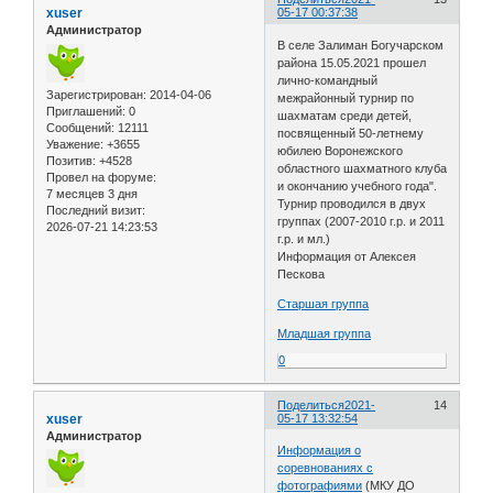
xuser
05-17 00:37:38
Администратор
В селе Залиман Богучарском
района 15.05.2021 прошел
лично-командный
Зарегистрирован
: 2014-04-06
межрайонный турнир по
Приглашений:
0
шахматам среди детей,
Сообщений:
12111
посвященный 50-летнему
Уважение:
+3655
юбилею Воронежского
Позитив:
+4528
областного шахматного клуба
Провел на форуме:
и окончанию учебного года".
7 месяцев 3 дня
Турнир проводился в двух
Последний визит:
группах (2007-2010 г.р. и 2011
2026-07-21 14:23:53
г.р. и мл.)
Информация от Алексея
Пескова
Старшая группа
Младшая группа
0
Поделиться
2021-
14
xuser
05-17 13:32:54
Администратор
Информация о
соревнованиях с
фотографиями
(МКУ ДО