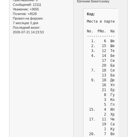
Евгению Бекетскому
Сообщений:
12111
Уважение:
+3655
Позитив:
+4528
Код:
Провел на форуме:
Места и партии после 9 
7 месяцев 3 дня
Последний визит:
No.  PNo.  Name        
2026-07-21 14:23:53
-----------------------
  1.    6  Шевченко Але
  2.   15  Шевченко Вал
  3.   12  Тертышный Ни
  4.   14  Бекетский Ев
       17  Сирюкин Нико
       20  Барбашин Вас
  7.   10  Сигитов Васи
       13  Бабенков Сер
  9.   18  Демченко Але
       16  Улезько Нико
       21  Еременко Вас
        8  Гурин Васили
        3  Котов Виктор
        5  Глушко Анато
 15.    4  Ильин Сергей
        2  Хребин Никол
 17.   11  Черных Юрий 
       19  Садаков Алек
        1  Кулаков Серг
 20.    7  Волков Никол