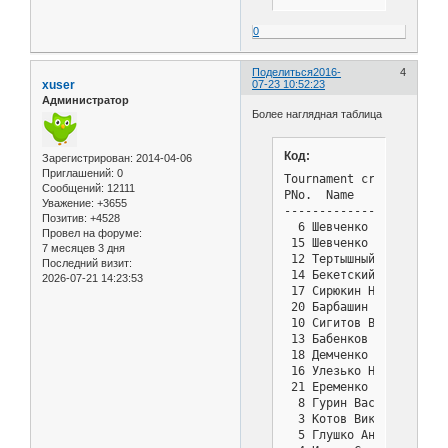
 21.    9  Малеван Миха
0
Поделиться
2016-
4
xuser
07-23 10:52:23
Администратор
Более наглядная таблица
Код:
Зарегистрирован
: 2014-04-06
Приглашений:
0
Tournament cross table 
Сообщений:
12111
PNo.  Name             
Уважение:
+3655
-----------------------
Позитив:
+4528
  6 Шевченко Алексей Иг
Провел на форуме:
 15 Шевченко Валерий Ив
7 месяцев 3 дня
 12 Тертышный Николай С
Последний визит:
 14 Бекетский Евгений А
2026-07-21 14:23:53
 17 Сирюкин Николай Вас
 20 Барбашин Василий Па
 10 Сигитов Василий Вас
 13 Бабенков Сергей Пет
 18 Демченко Александр 
 16 Улезько Николай Его
 21 Еременко Василий Ив
  8 Гурин Василий Васил
  3 Котов Виктор Тихоно
  5 Глушко Анатолий Ива