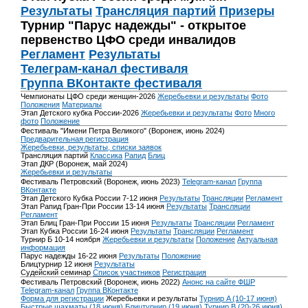
Результаты
Трансляция партий
Призеры
Турнир "Парус надежды" - открытое
первенство ЦФО среди инвалидов
Регламент
Результаты
Телеграм-канал фестиваля
Группа ВКонтакте фестиваля
Чемпионаты ЦФО среди женщин-2026
Жеребьевки и результаты
Фото
Положения
Материалы
Этап Детского кубка России-2026
Жеребьевки и результаты
Фото
Много
фото
Положение
Фестиваль "Имени Петра Великого" (Воронеж, июнь 2024)
Предварительная регистрация
Жеребьевки, результаты, списки заявок
Трансляция партий
Классика
Рапид
Блиц
Этап ДКР (Воронеж, май 2024)
Жеребьевки и результаты
Фестиваль Петровский (Воронеж, июнь 2023)
Telegram-канал
Группа
ВКонтакте
Этап Детского Кубка России 7-12 июня
Результаты
Трансляции
Регламент
Этап Рапид Гран-При России 13-14 июня
Результаты
Трансляции
Регламент
Этап Блиц Гран-При России 15 июня
Результаты
Трансляции
Регламент
Этап Кубка России 16-24 июня
Результаты
Трансляции
Регламент
Турнир Б 10-14 ноября
Жеребьевки и результаты
Положение
Актуальная
информация
Парус надежды 16-22 июня
Результаты
Положение
Блицтурнир 12 июня
Результаты
Судейский семинар
Список участников
Регистрация
Фестиваль Петровский (Воронеж, июнь 2022)
Анонс на сайте ФШР
Telegram-канал
Группа ВКонтакте
Форма для регистрации
Жеребьевки и результаты
Турнир A (10-17 июня)
Быстрые шахматы (18 июня)
Блицтурнир (19 июня)
Турнир B (20-26 июня)