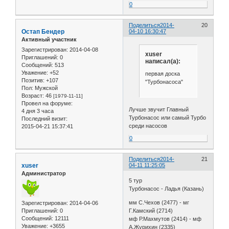
0
Поделиться
2014-
20
Остап Бендер
04-10 16:30:47
Активный участник
Зарегистрирован
: 2014-04-08
xuser
Приглашений:
0
написал(а):
Сообщений:
513
Уважение:
+52
первая доска
Позитив:
+107
"Турбонасоса"
Пол:
Мужской
Возраст:
46
[1979-11-11]
Провел на форуме:
Лучше звучит Главный
4 дня 3 часа
Турбонасос или самый Турбо
Последний визит:
среди насосов
2015-04-21 15:37:41
0
Поделиться
2014-
21
xuser
04-11 11:25:05
Администратор
5 тур
Турбонасос - Ладья (Казань)
мм С.Чехов (2477) - мг
Зарегистрирован
: 2014-04-06
Г.Камский (2714)
Приглашений:
0
Сообщений:
12111
мф Р.Махмутов (2414) - мф
Уважение:
+3655
А.Журихин (2335)