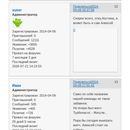
Поделиться
2014-
12
xuser
04-09 16:27:56
Администратор
Скорее всего, отец Костина, а
может быть и сам Алексей
0
Зарегистрирован
: 2014-04-06
Приглашений:
0
Сообщений:
12111
Уважение:
+3655
Позитив:
+4528
Провел на форуме:
7 месяцев 3 дня
Последний визит:
2026-07-21 14:23:53
Поделиться
2014-
13
Иван
04-09 17:01:42
Администратор
Само по себе название
Зарегистрирован
: 2014-04-09
нашей команды не такое
Приглашений:
0
забавное.
Сообщений:
505
Но вчера был матч
Уважение:
+465
Турбонасос - Жигули...
Позитив:
+726
Провел на форуме:
Пора бы сегодня выиграть
25 дней 5 часов
матч. Алексей стоит на
Последний визит:
победу.