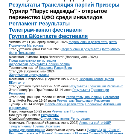
Результаты
Трансляция партий
Призеры
Турнир "Парус надежды" - открытое
первенство ЦФО среди инвалидов
Регламент
Результаты
Телеграм-канал фестиваля
Группа ВКонтакте фестиваля
Чемпионаты ЦФО среди женщин-2026
Жеребьевки и результаты
Фото
Положения
Материалы
Этап Детского кубка России-2026
Жеребьевки и результаты
Фото
Много
фото
Положение
Фестиваль "Имени Петра Великого" (Воронеж, июнь 2024)
Предварительная регистрация
Жеребьевки, результаты, списки заявок
Трансляция партий
Классика
Рапид
Блиц
Этап ДКР (Воронеж, май 2024)
Жеребьевки и результаты
Фестиваль Петровский (Воронеж, июнь 2023)
Telegram-канал
Группа
ВКонтакте
Этап Детского Кубка России 7-12 июня
Результаты
Трансляции
Регламент
Этап Рапид Гран-При России 13-14 июня
Результаты
Трансляции
Регламент
Этап Блиц Гран-При России 15 июня
Результаты
Трансляции
Регламент
Этап Кубка России 16-24 июня
Результаты
Трансляции
Регламент
Турнир Б 10-14 ноября
Жеребьевки и результаты
Положение
Актуальная
информация
Парус надежды 16-22 июня
Результаты
Положение
Блицтурнир 12 июня
Результаты
Судейский семинар
Список участников
Регистрация
Фестиваль Петровский (Воронеж, июнь 2022)
Анонс на сайте ФШР
Telegram-канал
Группа ВКонтакте
Форма для регистрации
Жеребьевки и результаты
Турнир A (10-17 июня)
Быстрые шахматы (18 июня)
Блицтурнир (19 июня)
Турнир B (20-26 июня)