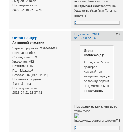
25 дней 5 часов
шансов, Камский такие
Последний визит:
выигрывает железобетонно,
2022-08-15 23:13:59
Удав есть Удав (ник Гаты на
планете).
0
Поделиться
2014-
29
Остап Бендер
04-12 08:33:18
Активный участник
Зарегистрирован
: 2014-04-08
Иван
Приглашений:
0
написал(а):
Сообщений:
513
Уважение:
+52
Жаль, что Серега
Позитив:
+107
проиграл.
Пол:
Мужской
Камский так
Возраст:
46
[1979-11-11]
неудачно первую
Провел на форуме:
половину партии
4 дня 3 часа
вел, можно было
Последний визит:
и подловить.
2015-04-21 15:37:41
Помощник нужен клёвый, вот
такой типа
0