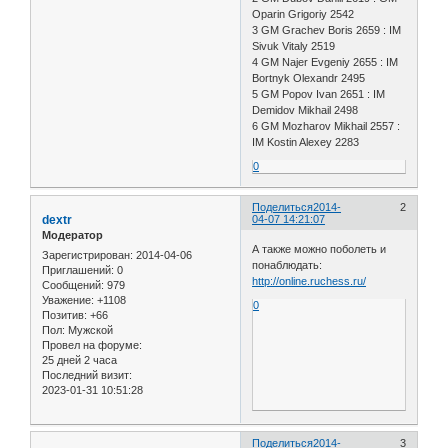
Oparin Grigoriy 2542
3 GM Grachev Boris 2659 : IM
Sivuk Vitaly 2519
4 GM Najer Evgeniy 2655 : IM
Bortnyk Olexandr 2495
5 GM Popov Ivan 2651 : IM
Demidov Mikhail 2498
6 GM Mozharov Mikhail 2557 :
IM Kostin Alexey 2283
0
Поделиться
2014-
2
dextr
04-07 14:21:07
Модератор
А также можно поболеть и
Зарегистрирован
: 2014-04-06
понаблюдать:
Приглашений:
0
http://online.ruchess.ru/
Сообщений:
979
Уважение:
+1108
0
Позитив:
+66
Пол:
Мужской
Провел на форуме:
25 дней 2 часа
Последний визит:
2023-01-31 10:51:28
Поделиться
2014-
3