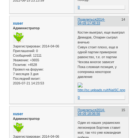
2022-08-15 23:13:59
0
Поделиться
2014-
14
xuser
04-09 17:48:33
Администратор
Костин выиграл, еще выиграл
Демидов, Опарин сыграл
вничью
Зарегистрирован
: 2014-04-06
Сивук стоит плохо, еще в
Приглашений:
0
одной партии примерное
Сообщений:
12111
равенство, т.е. от партии
Уважение:
+3655
Чехова многое зависит
Позитив:
+4528
Пока сложная позиция, у
Провел на форуме:
соперника некоторое
7 месяцев 3 дня
давление
Последний визит:
2026-07-21 14:23:53
0
Поделиться
2014-
15
xuser
04-09 18:06:56
Администратор
Один из наших украинских
легионеров Бортник ставит
мат, так что уже командная
Зарегистрирован
: 2014-04-06
победа