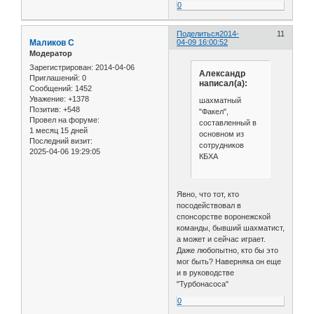
0
Поделиться
2014-
11
Маликов С
04-09 16:00:52
Модератор
Зарегистрирован
: 2014-04-06
Александр
Приглашений:
0
написал(а):
Сообщений:
1452
Уважение:
+1378
шахматный
Позитив:
+548
"Факел",
Провел на форуме:
составленный в
1 месяц 15 дней
основном из
Последний визит:
сотрудников
2025-04-06 19:29:05
КБХА
Явно, что тот, кто
посодействовал в
спонсорстве воронежской
команды, бывший шахматист,
а может и сейчас играет.
Даже любопытно, кто бы это
мог быть? Наверняка он еще
и в руководстве
"Турбонасоса"
0