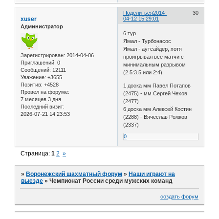
Поделиться
2014-
30
xuser
04-12 15:29:01
Администратор
6 тур
Ямал - Турбонасос
Ямал - аутсайдер, хотя
Зарегистрирован
: 2014-04-06
проигрывал все матчи с
Приглашений:
0
минимальным разрывом
Сообщений:
12111
(2.5:3.5 или 2:4)
Уважение:
+3655
Позитив:
+4528
1 доска мм Павел Потапов
Провел на форуме:
(2475) - мм Сергей Чехов
7 месяцев 3 дня
(2477)
Последний визит:
6 доска мм Алексей Костин
2026-07-21 14:23:53
(2288) - Вячеслав Рожков
(2337)
0
Страница:
1
2
»
»
Воронежский шахматный форум
»
Наши играют на
выезде
»
Чемпионат России среди мужских команд
создать форум