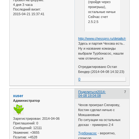
(пройдя через
4 дня 3 часа
проигрыш),
Последний визит:
остальные ничьи
2015-04-21 15:37:41
Сейчас счет
2.5:2.5
http://www.chesspro.ru/details/rus_tea
Здесь и партия Чехова есть..
Ну и название команды
выбрали Турбонасос, нашли
чем отличиться
Отредактировано Остап
Бендер (2014-04-08 14:32:23)
0
Поделиться
2014-
7
xuser
04-08 19:04:08
Администратор
Чехов проиграл Сюгирову,
Костин сделал ничью с
Мокшановым
Зарегистрирован
: 2014-04-06
По ситуации на остальных
Приглашений:
0
досках - примерно 2:4
Сообщений:
12111
Уважение:
+3655
Турбонасос
- вероятно,
Позитив:
+4528
спонсор