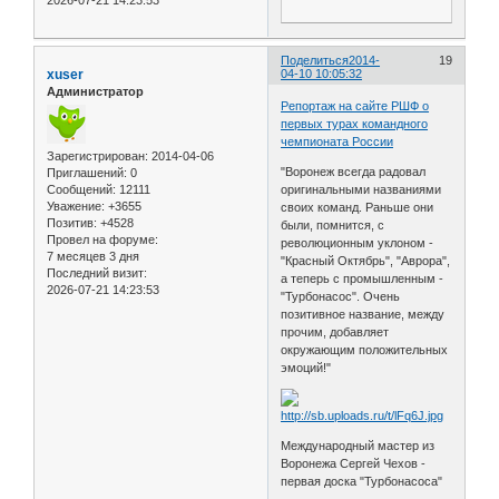
2026-07-21 14:23:53
Поделиться
2014-
19
xuser
04-10 10:05:32
Администратор
Репортаж на сайте РШФ о
первых турах командного
чемпионата России
Зарегистрирован
: 2014-04-06
"Воронеж всегда радовал
Приглашений:
0
Сообщений:
12111
оригинальными названиями
Уважение:
+3655
своих команд. Раньше они
Позитив:
+4528
были, помнится, с
Провел на форуме:
революционным уклоном -
7 месяцев 3 дня
"Красный Октябрь", "Аврора",
Последний визит:
а теперь с промышленным -
2026-07-21 14:23:53
"Турбонасос". Очень
позитивное название, между
прочим, добавляет
окружающим положительных
эмоций!"
Международный мастер из
Воронежа Сергей Чехов -
первая доска "Турбонасоса"