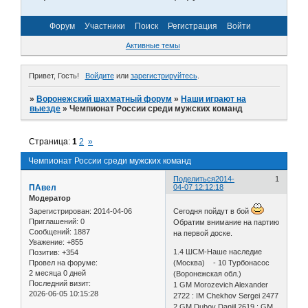
Форум
Участники
Поиск
Регистрация
Войти
Активные темы
Привет, Гость!
Войдите
или
зарегистрируйтесь
.
»
Воронежский шахматный форум
»
Наши играют на
выезде
»
Чемпионат России среди мужских команд
Страница:
1
2
»
Чемпионат России среди мужских команд
Поделиться
2014-
1
ПАвел
04-07 12:12:18
Модератор
Зарегистрирован
: 2014-04-06
Сегодня пойдут в бой
Приглашений:
0
Обратим внимание на партию
Сообщений:
1887
на первой доске.
Уважение:
+855
1.4 ШСМ-Наше наследие
Позитив:
+354
Провел на форуме:
(Москва) - 10 Турбонасос
2 месяца 0 дней
(Воронежская обл.)
Последний визит:
1 GM Morozevich Alexander
2026-06-05 10:15:28
2722 : IM Chekhov Sergei 2477
2 GM Dubov Daniil 2619 : GM