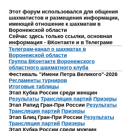
Этот форум использовался для общения
шахматистов и размещения информации,
имеющей отношение к шахматам в
Воронежской области
Сейчас здесь только ссылки, основная
информация - ВКонтакте и в Телеграме
Телеграм-канал о шахматах в
Воронежской области
Группа ВКонтакте Воронежского
областного шахматного клуба
Фестиваль "Имени Петра Великого"-2026
Регламенты турниров
Итоговые таблицы
Этап Кубка России среди женщин
Результаты
Трансляция партий
Призеры
Этап Рапид Гран-При России
Результаты
Трансляция партий
Призеры
Этап Блиц Гран-При России
Результаты
Трансляция партий
Призеры
Этап Кубка России среди мужчин