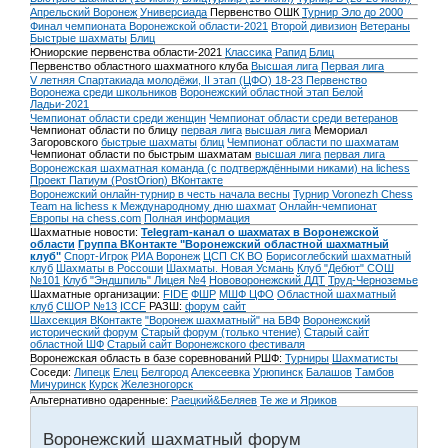
Апрельский Воронеж
Универсиада
Первенство ОШК
Турнир Эло до 2000
Финал чемпионата Воронежской области-2021
Второй дивизион
Ветераны
Быстрые шахматы
Блиц
Юниорские первенства области-2021
Классика
Рапид
Блиц
Первенство областного шахматного клуба
Высшая лига
Первая лига
V летняя Спартакиада молодёжи, II этап (ЦФО) 18-23
Первенство
Воронежа среди школьников
Воронежский областной этап Белой
Ладьи-2021
Чемпионат области среди женщин
Чемпионат области среди ветеранов
Чемпионат области по блицу
первая лига
высшая лига
Мемориал
Загоровского
быстрые шахматы
блиц
Чемпионат области по шахматам
Чемпионат области по быстрым шахматам
высшая лига
первая лига
Воронежская шахматная команда (с подтверждёнными никами) на lichess
Проект Патиум (PostOrion) ВКонтакте
Воронежский онлайн-турнир в честь начала весны
Турнир Voronezh Chess
Team на lichess к Международному дню шахмат
Онлайн-чемпионат
Европы на chess.com
Полная информация
Шахматные новости:
Telegram-канал о шахматах в Воронежской
области
Группа ВКонтакте "Воронежский областной шахматный
клуб"
Спорт-Игрок
РИА Воронеж
ЦСП СК ВО
Борисоглебский шахматный
клуб
Шахматы в Россоши
Шахматы. Новая Усмань
Клуб "Дебют" СОШ
№101
Клуб "Эндшпиль" Лицея №4
Нововоронежский ДДТ
Труд-Черноземье
Шахматные организации:
FIDE
ФШР
МШФ ЦФО
Областной шахматный
клуб
СШОР №13
ICCF
РАЗШ:
форум
сайт
Шахсекция ВКонтакте
"Воронеж шахматный" на БВФ
Воронежский
исторический форум
Cтарый форум (только чтение)
Старый сайт
областной ШФ
Старый сайт Воронежского фестиваля
Воронежская область в базе соревнований РШФ:
Турниры
Шахматисты
Соседи:
Липецк
Елец
Белгород
Алексеевка
Урюпинск
Балашов
Тамбов
Мичуринск
Курск
Железногорск
Альтернативно одаренные:
Раецкий&Беляев
Те же и Яриков
Воронежский шахматный форум