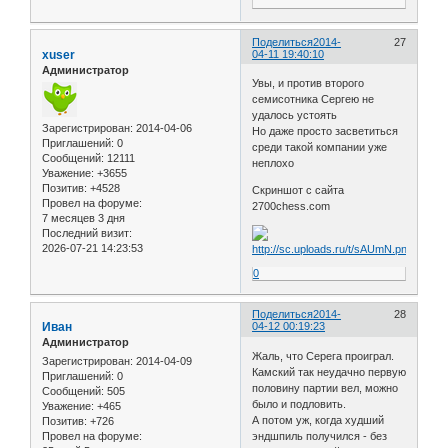
Поделиться
2014-
27
xuser
04-11 19:40:10
Администратор
Увы, и против второго
семисотника Сергею не
удалось устоять
Зарегистрирован
: 2014-04-06
Но даже просто засветиться
Приглашений:
0
среди такой компании уже
Сообщений:
12111
неплохо
Уважение:
+3655
Позитив:
+4528
Скриншот с сайта
Провел на форуме:
2700chess.com
7 месяцев 3 дня
Последний визит:
2026-07-21 14:23:53
0
Поделиться
2014-
28
Иван
04-12 00:19:23
Администратор
Жаль, что Серега проиграл.
Зарегистрирован
: 2014-04-09
Камский так неудачно первую
Приглашений:
0
половину партии вел, можно
Сообщений:
505
было и подловить.
Уважение:
+465
А потом уж, когда худший
Позитив:
+726
эндшпиль получился - без
Провел на форуме: