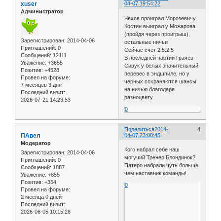
xuser
04-07 19:54:22
Администратор
Чехов проиграл Морозевичу,
Костин выиграл у Можарова
(пройдя через проигрыш),
Зарегистрирован
: 2014-04-06
остальные ничьи
Приглашений:
0
Сейчас счет 2.5:2.5
Сообщений:
12111
В последней партии Грачев-
Уважение:
+3655
Сивук у белых значительный
Позитив:
+4528
перевес в эндшпиле, но у
Провел на форуме:
черных сохраняются шансы
7 месяцев 3 дня
на ничью благодаря
Последний визит:
разноцвету
2026-07-21 14:23:53
0
Поделиться
2014-
4
ПАвел
04-07 23:00:45
Модератор
Кого набрал себе наш
Зарегистрирован
: 2014-04-06
могучий Тренер Блондинок?
Приглашений:
0
Пятеро набрали чуть больше
Сообщений:
1887
чем наставник команды!
Уважение:
+855
Позитив:
+354
0
Провел на форуме:
2 месяца 0 дней
Последний визит:
2026-06-05 10:15:28