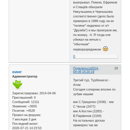
выигрывал. Помню, Ефремов
и Слащёв обыграли
Никульшина и Чернышова
соответственно (дело было
примерно в 1988 году на их
"поляне" недалеко от к/т
"Дружба") и мы проиграли им,
по моему, -4. Я тогда еле
убежал на ничью с
"обычным"
перворазрядником
0
Поделиться
2014-
10
xuser
04-09 15:20:19
Администратор
Третий тур, Турбонасос -
Атом
Сегодня соперник вполне по
Зарегистрирован
: 2014-04-06
зубам нашим
Приглашений:
0
Сообщений:
12111
мм С.Грищенко (2436) - мм
Уважение:
+3655
С.Чехов (2477)
Позитив:
+4528
мм А.Костин (2283) -
Провел на форуме:
В.Парфенов (2194)
7 месяцев 3 дня
На остальных досках
Последний визит:
примерно так же
2026-07-21 14:23:53