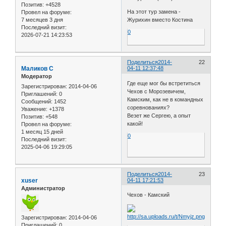
Позитив:
+4528
На этот тур замена -
Провел на форуме:
Журихин вместо Костина
7 месяцев 3 дня
Последний визит:
0
2026-07-21 14:23:53
Поделиться
2014-
22
Маликов С
04-11 12:37:48
Модератор
Где еще мог бы встретиться
Зарегистрирован
: 2014-04-06
Чехов с Морозевичем,
Приглашений:
0
Камским, как не в командных
Сообщений:
1452
соревнованиях?
Уважение:
+1378
Везет же Сергею, а опыт
Позитив:
+548
какой!
Провел на форуме:
1 месяц 15 дней
0
Последний визит:
2025-04-06 19:29:05
Поделиться
2014-
23
xuser
04-11 17:21:53
Администратор
Чехов - Камский
Зарегистрирован
: 2014-04-06
Приглашений:
0