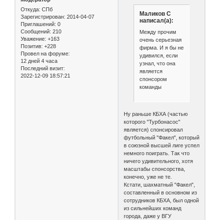
Откуда:
СПб
Маликов С
Зарегистрирован
: 2014-04-07
написал(а):
Приглашений:
0
Сообщений:
210
Между прочим
Уважение:
+163
очень серьезная
Позитив:
+228
фирма. И я бы не
Провел на форуме:
удивился, если
12 дней 4 часа
узнал, что она
Последний визит:
является
2022-12-09 18:57:21
спонсором
команды
Ну раньше КБХА (частью
которого "Турбонасос"
является) спонсировал
футбольный "Факел", который
в союзной высшей лиге успел
немного поиграть. Так что
ничего удивительного, хотя
масштабы спонсорства,
конечно, уже не те.
Кстати, шахматный "Факел",
составленный в основном из
сотрудников КБХА, был одной
из сильнейших команд
города, даже у ВГУ