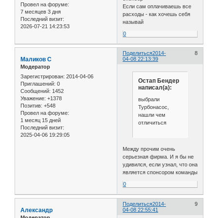
Провел на форуме:
Если сам оплачиваешь все
7 месяцев 3 дня
расходы - как хочешь себя
Последний визит:
называй
2026-07-21 14:23:53
0
Поделиться
2014-
8
Маликов С
04-08 22:13:39
Модератор
Зарегистрирован
: 2014-04-06
Остап Бендер
Приглашений:
0
написал(а):
Сообщений:
1452
Уважение:
+1378
выбрали
Позитив:
+548
Турбонасос,
Провел на форуме:
нашли чем
1 месяц 15 дней
отличиться
Последний визит:
2025-04-06 19:29:05
Между прочим очень
серьезная фирма. И я бы не
удивился, если узнал, что она
является спонсором команды
0
Поделиться
2014-
9
Александр
04-08 22:55:41
Модератор