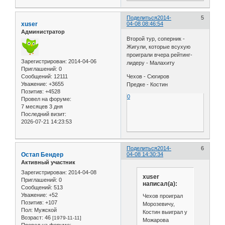
Поделиться
2014-
5
xuser
04-08 08:46:54
Администратор
Второй тур, соперник -
Жигули, которые всухую
проиграли вчера рейтинг-
Зарегистрирован
: 2014-04-06
лидеру - Малахиту
Приглашений:
0
Сообщений:
12111
Чехов - Сюгиров
Уважение:
+3655
Предке - Костин
Позитив:
+4528
0
Провел на форуме:
7 месяцев 3 дня
Последний визит:
2026-07-21 14:23:53
Поделиться
2014-
6
Остап Бендер
04-08 14:30:34
Активный участник
Зарегистрирован
: 2014-04-08
xuser
Приглашений:
0
написал(а):
Сообщений:
513
Уважение:
+52
Чехов проиграл
Позитив:
+107
Морозевичу,
Пол:
Мужской
Костин выиграл у
Возраст:
46
[1979-11-11]
Можарова
Провел на форуме: