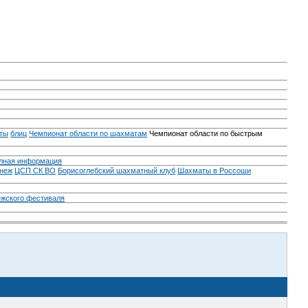
ты
блиц
Чемпионат области по шахматам
Чемпионат области по быстрым
лная информация
неж
ЦСП СК ВО
Борисоглебский шахматный клуб
Шахматы в Россоши
ежского фестиваля