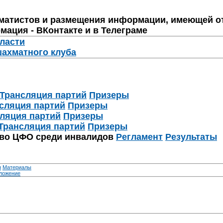
матистов и размещения информации, имеющей о
мация - ВКонтакте и в Телеграме
бласти
шахматного клуба
Трансляция партий
Призеры
сляция партий
Призеры
ляция партий
Призеры
Трансляция партий
Призеры
тво ЦФО среди инвалидов
Регламент
Результаты
я
Материалы
ложение