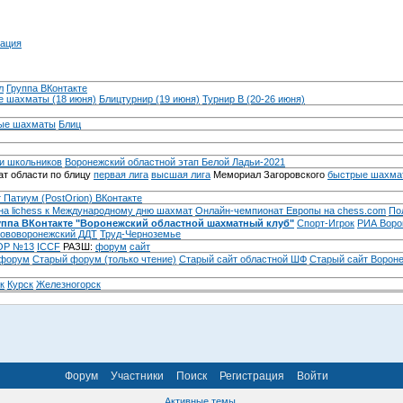
ация
л
Группа ВКонтакте
 шахматы (18 июня)
Блицтурнир (19 июня)
Турнир B (20-26 июня)
ые шахматы
Блиц
и школьников
Воронежский областной этап Белой Ладьи-2021
т области по блицу
первая лига
высшая лига
Мемориал Загоровского
быстрые шахма
 Патиум (PostOrion) ВКонтакте
на lichess к Международному дню шахмат
Онлайн-чемпионат Европы на chess.com
По
уппа ВКонтакте "Воронежский областной шахматный клуб"
Спорт-Игрок
РИА Воро
ововоронежский ДДТ
Труд-Черноземье
Р №13
ICCF
РАЗШ:
форум
сайт
 форум
Cтарый форум (только чтение)
Старый сайт областной ШФ
Старый сайт Ворон
к
Курск
Железногорск
Форум
Участники
Поиск
Регистрация
Войти
Активные темы