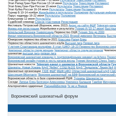
Этап Детского Кубка России 7-12 июня
Результаты
Трансляции
Регламент
Этап Рапид Гран-При России 13-14 июня
Результаты
Трансляции
Регламент
Этап Блиц Гран-При России 15 июня
Результаты
Трансляции
Регламент
Этап Кубка России 16-24 июня
Результаты
Трансляции
Регламент
Турнир Б 10-14 ноября
Жеребьевки и результаты
Положение
Актуальная информ
Парус надежды 16-22 июня
Результаты
Положение
Блицтурнир 12 июня
Результаты
Судейский семинар
Список участников
Регистрация
Фестиваль Петровский (Воронеж, июнь 2022)
Анонс на сайте ФШР
Telegram-кана
Форма для регистрации
Жеребьевки и результаты
Турнир A (10-17 июня)
Быстрые
Апрельский Воронеж
Универсиада
Первенство ОШК
Турнир Эло до 2000
Финал чемпионата Воронежской области-2021
Второй дивизион
Ветераны
Быстр
Юниорские первенства области-2021
Классика
Рапид
Блиц
Первенство областного шахматного клуба
Высшая лига
Первая лига
V летняя Спартакиада молодёжи, II этап (ЦФО) 18-23
Первенство Воронежа сред
Чемпионат области среди женщин
Чемпионат области среди ветеранов
Чемпиона
шахматам
высшая лига
первая лига
Воронежская шахматная команда (с подтверждёнными никами) на lichess
Проект
Воронежский онлайн-турнир в честь начала весны
Турнир Voronezh Chess Team 
Шахматные новости:
Telegram-канал о шахматах в Воронежской области
Гр
Шахматы. Новая Усмань
Клуб "Дебют" СОШ №101
Клуб "Эндшпиль" Лицея №4
Н
Шахматные организации:
FIDE
ФШР
МШФ ЦФО
Областной шахматный клуб
СШО
Шахсекция ВКонтакте
"Воронеж шахматный" на БВФ
Воронежский исторический
Воронежская область в базе соревнований РШФ:
Турниры
Шахматисты
Соседи:
Липецк
Елец
Белгород
Алексеевка
Урюпинск
Балашов
Тамбов
Мичуринс
Альтернативно одаренные:
Раецкий&Беляев
Те же и Яриков
Воронежский шахматный форум