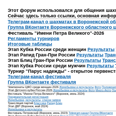
Этот форум использовался для общения шах
Сейчас здесь только ссылки, основная инфор
Телеграм-канал о шахматах в Воронежской о
Группа ВКонтакте Воронежского областного 
Фестиваль "Имени Петра Великого"-2026
Регламенты турниров
Итоговые таблицы
Этап Кубка России среди женщин
Результаты
Этап Рапид Гран-При России
Результаты
Тран
Этап Блиц Гран-При России
Результаты
Транс
Этап Кубка России среди мужчин
Результаты
Турнир "Парус надежды" - открытое первенс
Телеграм-канал фестиваля
Группа ВКонтакте фестиваля
Чемпионаты ЦФО среди женщин-2026
Жеребьевки и результаты
Фото
Положени
Этап Детского кубка России-2026
Жеребьевки и результаты
Фото
Много фото
По
Фестиваль "Имени Петра Великого" (Воронеж, июнь 2024)
Предварительная регистрация
Жеребьевки, результаты, списки заявок
Трансляция партий
Классика
Рапид
Блиц
Этап ДКР (Воронеж, май 2024)
Жеребьевки и результаты
Фестиваль Петровский (Воронеж, июнь 2023)
Telegram-канал
Группа ВКонтакте