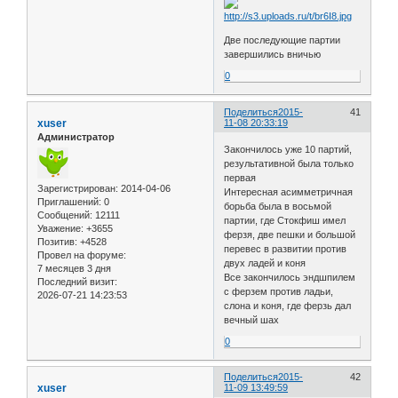
Две последующие партии
завершились вничью
0
Поделиться
2015-
41
xuser
11-08 20:33:19
Администратор
Закончилось уже 10 партий,
результативной была только
первая
Зарегистрирован
: 2014-04-06
Интересная асимметричная
Приглашений:
0
борьба была в восьмой
Сообщений:
12111
партии, где Стокфиш имел
Уважение:
+3655
ферзя, две пешки и большой
Позитив:
+4528
перевес в развитии против
Провел на форуме:
двух ладей и коня
7 месяцев 3 дня
Все закончилось эндшпилем
Последний визит:
с ферзем против ладьи,
2026-07-21 14:23:53
слона и коня, где ферзь дал
вечный шах
0
Поделиться
2015-
42
xuser
11-09 13:49:59