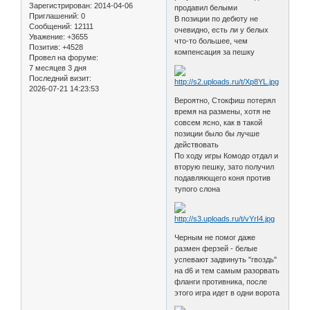
Зарегистрирован
: 2014-04-06
продавил белыми
Приглашений:
0
В позиции по дебюту не
Сообщений:
12111
очевидно, есть ли у белых
Уважение:
+3655
что-то большее, чем
Позитив:
+4528
компенсация за пешку
Провел на форуме:
7 месяцев 3 дня
Последний визит:
2026-07-21 14:23:53
Вероятно, Стокфиш потерял
время на размены, хотя не
совсем ясно, как в такой
позиции было бы лучше
действовать
По ходу игры Комодо отдал и
вторую пешку, зато получил
подавляющего коня против
тупого слона
Черным не помог даже
размен ферзей - белые
успевают задвинуть "гвоздь"
на d6 и тем самым разорвать
фланги противника, после
этого игра идет в одни ворота