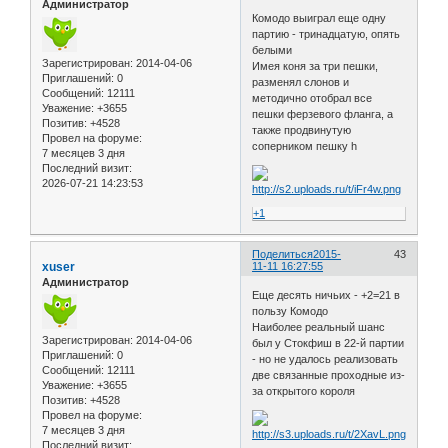
Администратор
Комодо выиграл еще одну
партию - тринадцатую, опять
белыми
Зарегистрирован
: 2014-04-06
Имея коня за три пешки,
Приглашений:
0
разменял слонов и
Сообщений:
12111
методично отобрал все
Уважение:
+3655
пешки ферзевого фланга, а
Позитив:
+4528
также продвинутую
Провел на форуме:
соперником пешку h
7 месяцев 3 дня
Последний визит:
2026-07-21 14:23:53
+1
Поделиться
2015-
43
xuser
11-11 16:27:55
Администратор
Еще десять ничьих - +2=21 в
пользу Комодо
Наиболее реальный шанс
Зарегистрирован
: 2014-04-06
был у Стокфиш в 22-й партии
Приглашений:
0
- но не удалось реализовать
Сообщений:
12111
две связанные проходные из-
Уважение:
+3655
за открытого короля
Позитив:
+4528
Провел на форуме:
7 месяцев 3 дня
Последний визит: