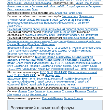
Апрельский Воронеж
Универсиада
Первенство ОШК
Турнир Эло до 2000
Финал чемпионата Воронежской области-2021
Второй дивизион
Ветераны
Быстрые шахматы
Блиц
Юниорские первенства области-2021
Классика
Рапид
Блиц
Первенство областного шахматного клуба
Высшая лига
Первая лига
V летняя Спартакиада молодёжи, II этап (ЦФО) 18-23
Первенство
Воронежа среди школьников
Воронежский областной этап Белой
Ладьи-2021
Чемпионат области среди женщин
Чемпионат области среди ветеранов
Чемпионат области по блицу
первая лига
высшая лига
Мемориал
Загоровского
быстрые шахматы
блиц
Чемпионат области по шахматам
Чемпионат области по быстрым шахматам
высшая лига
первая лига
Воронежская шахматная команда (с подтверждёнными никами) на lichess
Проект Патиум (PostOrion) ВКонтакте
Воронежский онлайн-турнир в честь начала весны
Турнир Voronezh Chess
Team на lichess к Международному дню шахмат
Онлайн-чемпионат
Европы на chess.com
Полная информация
Шахматные новости:
Telegram-канал о шахматах в Воронежской
области
Группа ВКонтакте "Воронежский областной шахматный
клуб"
Спорт-Игрок
РИА Воронеж
ЦСП СК ВО
Борисоглебский шахматный
клуб
Шахматы в Россоши
Шахматы. Новая Усмань
Клуб "Дебют" СОШ
№101
Клуб "Эндшпиль" Лицея №4
Нововоронежский ДДТ
Труд-Черноземье
Шахматные организации:
FIDE
ФШР
МШФ ЦФО
Областной шахматный
клуб
СШОР №13
ICCF
РАЗШ:
форум
сайт
Шахсекция ВКонтакте
"Воронеж шахматный" на БВФ
Воронежский
исторический форум
Cтарый форум (только чтение)
Старый сайт
областной ШФ
Старый сайт Воронежского фестиваля
Воронежская область в базе соревнований РШФ:
Турниры
Шахматисты
Соседи:
Липецк
Елец
Белгород
Алексеевка
Урюпинск
Балашов
Тамбов
Мичуринск
Курск
Железногорск
Альтернативно одаренные:
Раецкий&Беляев
Те же и Яриков
Воронежский шахматный форум