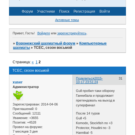
Форум
Участники
Поиск
Регистрация
Войти
Активные темы
Привет, Гость!
Войдите
или
зарегистрируйтесь
.
»
Воронежский шахматный форум
»
Компьютерные
шахматы
»
TCEC, сезон восьмой
Страница:
«
1
2
TCEC, сезон восьмой
Поделиться
2015-
31
xuser
10-17 23:51:24
Администратор
Gull пробил-таки оборону
Ганнибала и продолжает
претендовать на выход в
Зарегистрирован
: 2014-04-06
суперфинал
Приглашений:
0
Сообщений:
12111
После 14 туров
Уважение:
+3655
Gull +5
Позитив:
+4528
Komodo, Stockfish по +3
Провел на форуме:
Protector, Houdini по -3
7 месяцев 3 дня
Hannibal -5