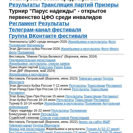
Результаты
Трансляция партий
Призеры
Турнир "Парус надежды" - открытое
первенство ЦФО среди инвалидов
Регламент
Результаты
Телеграм-канал фестиваля
Группа ВКонтакте фестиваля
Чемпионаты ЦФО среди женщин-2026
Жеребьевки и результаты
Фото
Положения
Материалы
Этап Детского кубка России-2026
Жеребьевки и результаты
Фото
Много
фото
Положение
Фестиваль "Имени Петра Великого" (Воронеж, июнь 2024)
Предварительная регистрация
Жеребьевки, результаты, списки заявок
Трансляция партий
Классика
Рапид
Блиц
Этап ДКР (Воронеж, май 2024)
Жеребьевки и результаты
Фестиваль Петровский (Воронеж, июнь 2023)
Telegram-канал
Группа
ВКонтакте
Этап Детского Кубка России 7-12 июня
Результаты
Трансляции
Регламент
Этап Рапид Гран-При России 13-14 июня
Результаты
Трансляции
Регламент
Этап Блиц Гран-При России 15 июня
Результаты
Трансляции
Регламент
Этап Кубка России 16-24 июня
Результаты
Трансляции
Регламент
Турнир Б 10-14 ноября
Жеребьевки и результаты
Положение
Актуальная
информация
Парус надежды 16-22 июня
Результаты
Положение
Блицтурнир 12 июня
Результаты
Судейский семинар
Список участников
Регистрация
Фестиваль Петровский (Воронеж, июнь 2022)
Анонс на сайте ФШР
Telegram-канал
Группа ВКонтакте
Форма для регистрации
Жеребьевки и результаты
Турнир A (10-17 июня)
Быстрые шахматы (18 июня)
Блицтурнир (19 июня)
Турнир B (20-26 июня)