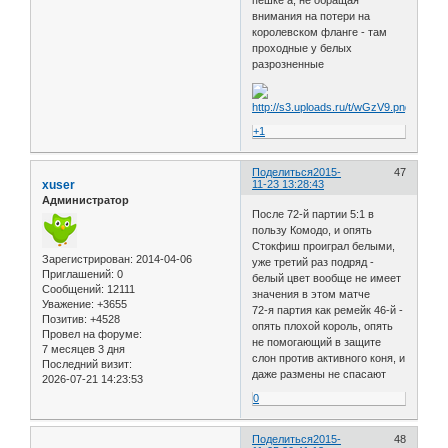
пешке a, не обращая
внимания на потери на
королевском фланге - там
проходные у белых
разрозненные
+1
Поделиться
2015-
47
xuser
11-23 13:28:43
Администратор
После 72-й партии 5:1 в
пользу Комодо, и опять
Стокфиш проиграл белыми,
Зарегистрирован
: 2014-04-06
уже третий раз подряд -
Приглашений:
0
белый цвет вообще не имеет
Сообщений:
12111
значения в этом матче
Уважение:
+3655
72-я партия как ремейк 46-й -
Позитив:
+4528
опять плохой король, опять
Провел на форуме:
не помогающий в защите
7 месяцев 3 дня
слон против активного коня, и
Последний визит:
даже размены не спасают
2026-07-21 14:23:53
0
Поделиться
2015-
48