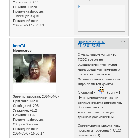
Уважение:
+3655
0
Позитив:
+4528
Провел на форуме:
7 месяцев 3 дня
Последний визит:
2026-07-21 14:23:53
Поделиться
2016-
52
horn74
01-03 01:57:55
Модератор
С удивлением узнал что
ТСЕС все же не
официальный чемпионат
мира среди компьютерных
шахматных движков.
Официальным чемпионом
мира является движок
(сюрприз! -
) Jonny !
Зарегистрирован
: 2014-04-07
Ну и приведенные партии
Приглашений:
0
движков весьма интересны.
Сообщений:
296
Впрочем, не все
Уважение:
+112
теоретические позиции
Позитив:
+126
движкам уже известны.
Провел на форуме:
20 дней 6 часов
Соревнование шахматных
Последний визит:
программ Торесена (TCEC),
2024-03-07 15:50:17
8-й сезон (ч.1)