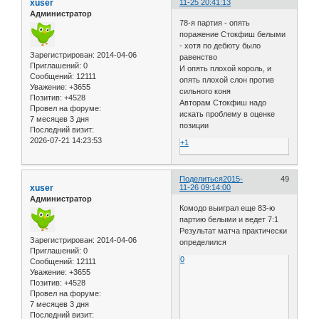
xuser
11-25 20:41:13
Администратор
78-я партия - опять
поражение Стокфиш белыми
- хотя по дебюту было
Зарегистрирован
: 2014-04-06
равенство
Приглашений:
0
И опять плохой король, и
Сообщений:
12111
опять плохой слон против
Уважение:
+3655
сильного коня
Позитив:
+4528
Авторам Стокфиш надо
Провел на форуме:
искать проблему в оценке
7 месяцев 3 дня
позиции
Последний визит:
2026-07-21 14:23:53
+1
Поделиться
2015-
49
xuser
11-26 09:14:00
Администратор
Комодо выиграл еще 83-ю
партию белыми и ведет 7:1
Результат матча практически
Зарегистрирован
: 2014-04-06
определился
Приглашений:
0
0
Сообщений:
12111
Уважение:
+3655
Позитив:
+4528
Провел на форуме:
7 месяцев 3 дня
Последний визит: