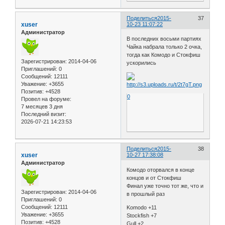
Поделиться
2015-
37
xuser
10-23 11:07:22
Администратор
В последних восьми партиях
Чайка набрала только 2 очка,
тогда как Комодо и Стокфиш
Зарегистрирован
: 2014-04-06
ускорились
Приглашений:
0
Сообщений:
12111
Уважение:
+3655
Позитив:
+4528
0
Провел на форуме:
7 месяцев 3 дня
Последний визит:
2026-07-21 14:23:53
Поделиться
2015-
38
xuser
10-27 17:38:08
Администратор
Комодо оторвался в конце
концов и от Стокфиш
Финал уже точно тот же, что и
Зарегистрирован
: 2014-04-06
в прошлый раз
Приглашений:
0
Сообщений:
12111
Komodo +11
Уважение:
+3655
Stockfish +7
Позитив:
+4528
Gull +2