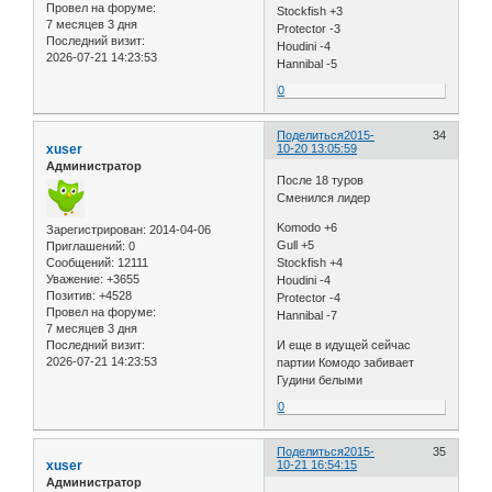
Провел на форуме:
Stockfish +3
7 месяцев 3 дня
Protector -3
Последний визит:
Houdini -4
2026-07-21 14:23:53
Hannibal -5
0
Поделиться
2015-
34
xuser
10-20 13:05:59
Администратор
После 18 туров
Сменился лидер
Komodo +6
Зарегистрирован
: 2014-04-06
Gull +5
Приглашений:
0
Сообщений:
12111
Stockfish +4
Уважение:
+3655
Houdini -4
Позитив:
+4528
Protector -4
Провел на форуме:
Hannibal -7
7 месяцев 3 дня
Последний визит:
И еще в идущей сейчас
2026-07-21 14:23:53
партии Комодо забивает
Гудини белыми
0
Поделиться
2015-
35
xuser
10-21 16:54:15
Администратор