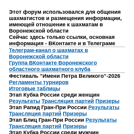
Этот форум использовался для общения
шахматистов и размещения информации,
имеющей отношение к шахматам в
Воронежской области
Сейчас здесь только ссылки, основная
информация - ВКонтакте и в Телеграме
Телеграм-канал о шахматах в
Воронежской области
Группа ВКонтакте Воронежского
областного шахматного клуба
Фестиваль "Имени Петра Великого"-2026
Регламенты турниров
Итоговые таблицы
Этап Кубка России среди женщин
Результаты
Трансляция партий
Призеры
Этап Рапид Гран-При России
Результаты
Трансляция партий
Призеры
Этап Блиц Гран-При России
Результаты
Трансляция партий
Призеры
Этап Кубка России среди мужчин