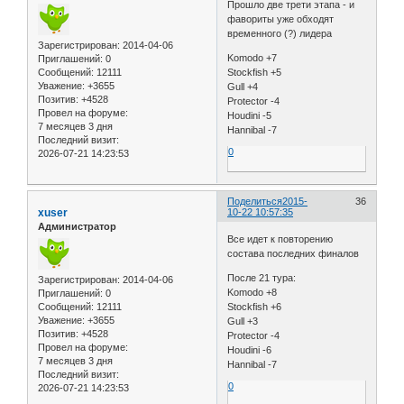
Прошло две трети этапа - и
фавориты уже обходят
временного (?) лидера
Зарегистрирован
: 2014-04-06
Komodo +7
Приглашений:
0
Сообщений:
12111
Stockfish +5
Уважение:
+3655
Gull +4
Позитив:
+4528
Protector -4
Провел на форуме:
Houdini -5
7 месяцев 3 дня
Hannibal -7
Последний визит:
0
2026-07-21 14:23:53
Поделиться
2015-
36
xuser
10-22 10:57:35
Администратор
Все идет к повторению
состава последних финалов
После 21 тура:
Зарегистрирован
: 2014-04-06
Komodo +8
Приглашений:
0
Сообщений:
12111
Stockfish +6
Уважение:
+3655
Gull +3
Позитив:
+4528
Protector -4
Провел на форуме:
Houdini -6
7 месяцев 3 дня
Hannibal -7
Последний визит:
0
2026-07-21 14:23:53