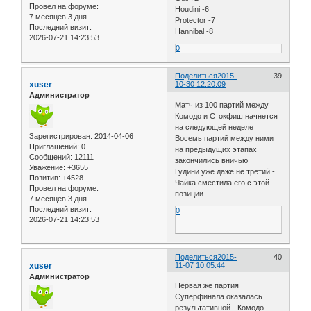
Провел на форуме:
Houdini -6
7 месяцев 3 дня
Protector -7
Последний визит:
Hannibal -8
2026-07-21 14:23:53
0
Поделиться
2015-
39
xuser
10-30 12:20:09
Администратор
Матч из 100 партий между
Комодо и Стокфиш начнется
на следующей неделе
Зарегистрирован
: 2014-04-06
Восемь партий между ними
Приглашений:
0
на предыдущих этапах
Сообщений:
12111
закончились вничью
Уважение:
+3655
Гудини уже даже не третий -
Позитив:
+4528
Чайка сместила его с этой
Провел на форуме:
позиции
7 месяцев 3 дня
Последний визит:
0
2026-07-21 14:23:53
Поделиться
2015-
40
xuser
11-07 10:05:44
Администратор
Первая же партия
Суперфинала оказалась
результативной - Комодо