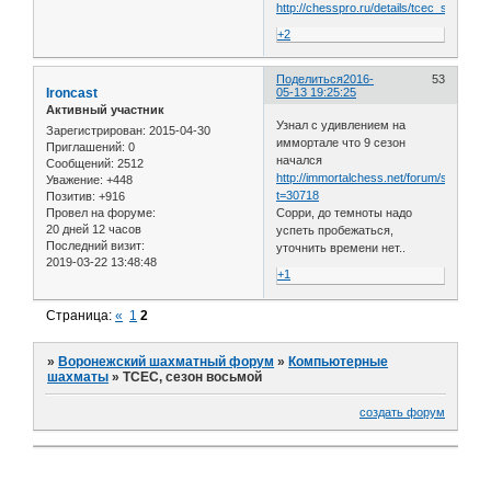
http://chesspro.ru/details/tcec_s08_part
+2
Поделиться
2016-
53
Ironcast
05-13 19:25:25
Активный участник
Узнал с удивлением на
Зарегистрирован
: 2015-04-30
иммортале что 9 сезон
Приглашений:
0
начался
Сообщений:
2512
http://immortalchess.net/forum/showthr
Уважение:
+448
t=30718
Позитив:
+916
Сорри, до темноты надо
Провел на форуме:
20 дней 12 часов
успеть пробежаться,
Последний визит:
уточнить времени нет..
2019-03-22 13:48:48
+1
Страница:
«
1
2
»
Воронежский шахматный форум
»
Компьютерные
шахматы
»
TCEC, сезон восьмой
создать форум