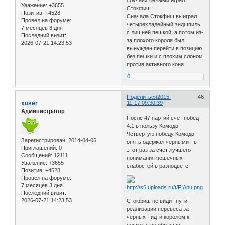
Уважение:
+3655
Стокфиш
Позитив:
+4528
Сначала Стокфиш выиграл
Провел на форуме:
четырехладейный эндшпиль
7 месяцев 3 дня
с лишней пешкой, а потом из-
Последний визит:
за плохого короля был
2026-07-21 14:23:53
вынужден перейти в позицию
без пешки и с плохим слоном
против активного коня
0
Поделиться
2015-
46
xuser
11-17 09:30:39
Администратор
После 47 партий счет побед
4:1 в пользу Комодо
Четвертую победу Комодо
Зарегистрирован
: 2014-04-06
опять одержал черными - в
Приглашений:
0
этот раз за счет лучшего
Сообщений:
12111
понимания пешечных
Уважение:
+3655
слабостей в разноцвете
Позитив:
+4528
Провел на форуме:
7 месяцев 3 дня
Последний визит:
2026-07-21 14:23:53
Стокфиш не видит пути
реализации перевеса за
черных - идти королем к