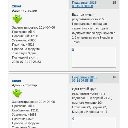
Поделиться
2015-
15
xuser
09-15 08:09:58
Администратор
Еще три ничьи,
результативность 25%
Прервалась и победная
Зарегистрирован
: 2014-04-06
серия Stockfish, который
Приглашений:
0
лидирует после двух кругов с
Сообщений:
12111
1.5 очками вместе Houdini и
Уважение:
+3655
Texel
Позитив:
+4528
Провел на форуме:
0
7 месяцев 3 дня
Последний визит:
2026-07-21 14:23:53
Поделиться
2015-
16
xuser
09-18 07:55:35
Администратор
Идет пятый круг,
результативность чуть
поднялась - 8 партий из 26,
Зарегистрирован
: 2014-04-06
немного меньше 1/3
Приглашений:
0
Стокфиш +3, Гудини +2,
Сообщений:
12111
Комодо и Нирвана по +1
Уважение:
+3655
0
Позитив:
+4528
Провел на форуме:
7 месяцев 3 дня