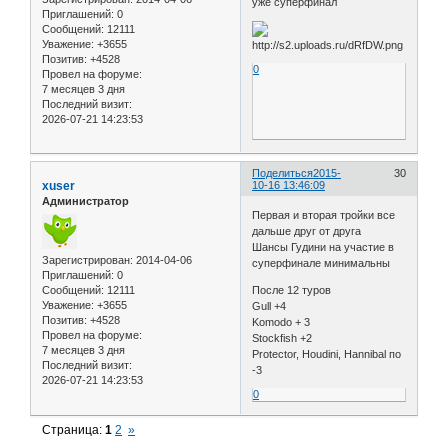
уже суперфинал
Приглашений:
0
Сообщений:
12111
Уважение:
+3655
Позитив:
+4528
0
Провел на форуме:
7 месяцев 3 дня
Последний визит:
2026-07-21 14:23:53
Поделиться
2015-
30
xuser
10-16 13:46:09
Администратор
Первая и вторая тройки все
дальше друг от друга
Шансы Гудини на участие в
Зарегистрирован
: 2014-04-06
суперфинале минимальны
Приглашений:
0
Сообщений:
12111
После 12 туров
Уважение:
+3655
Gull +4
Позитив:
+4528
Komodo + 3
Провел на форуме:
Stockfish +2
7 месяцев 3 дня
Protector, Houdini, Hannibal по
Последний визит:
-3
2026-07-21 14:23:53
0
Страница:
1
2
»