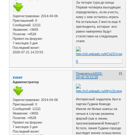
За четыре тура до конца
Первая четверка выходящих
определилась, если учесть,
Зарегистрирован
: 2014-04-06
кому с кем осталось играть
Приглашений:
0
На остальные 2 места еще 4
Сообщений:
12111
претендента, которые все
Уважение:
+3655
равно наверняка будут
Позитив:
+4528
статистами на следующем
Провел на форуме:
этапе
7 месяцев 3 дня
Последний визит:
2026-07-21 14:23:53
0
Поделиться
2015-
21
xuser
10-02 15:12:29
Администратор
Интересный эндшпиль был в
Зарегистрирован
: 2014-04-06
партии Гудини-Комодо
Приглашений:
0
Сообщений:
12111
Имели ли белые шансы на
Уважение:
+3655
ничью в случае размена
Позитив:
+4528
ферзей (как в линии,
Провел на форуме:
просматриваемой Комодо)?
7 месяцев 3 дня
Кстати, линия Гудини гораздо
Последний визит:
выглядит менее осмысленно