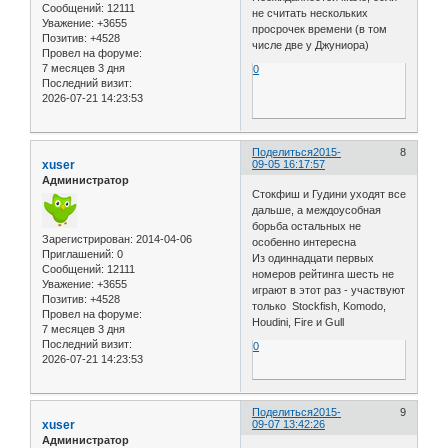
Сообщений:
12111
не считать нескольких
Уважение:
+3655
просрочек времени (в том
Позитив:
+4528
числе две у Джуниора)
Провел на форуме:
7 месяцев 3 дня
0
Последний визит:
2026-07-21 14:23:53
Поделиться
2015-
8
xuser
09-05 16:17:57
Администратор
Стокфиш и Гудини уходят все
дальше, а междоусобная
борьба остальных не
Зарегистрирован
: 2014-04-06
особенно интересна
Приглашений:
0
Из одиннадцати первых
Сообщений:
12111
номеров рейтинга шесть не
Уважение:
+3655
играют в этот раз - участвуют
Позитив:
+4528
только Stockfish, Komodo,
Провел на форуме:
Houdini, Fire и Gull
7 месяцев 3 дня
Последний визит:
0
2026-07-21 14:23:53
Поделиться
2015-
9
xuser
09-07 13:42:26
Администратор