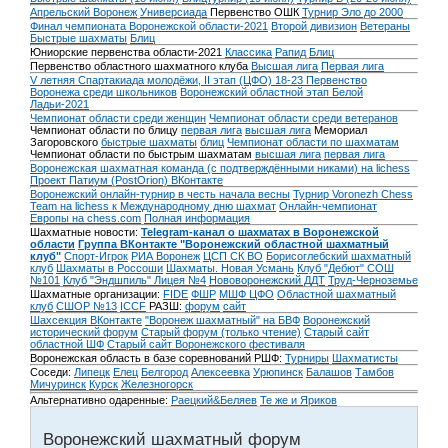
Апрельский Воронеж
Универсиада
Первенство ОШК
Турнир Эло до 2000
Финал чемпионата Воронежской области-2021
Второй дивизион
Ветераны
Быстрые шахматы
Блиц
Юниорские первенства области-2021
Классика
Рапид
Блиц
Первенство областного шахматного клуба
Высшая лига
Первая лига
V летняя Спартакиада молодёжи, II этап (ЦФО) 18-23
Первенство
Воронежа среди школьников
Воронежский областной этап Белой
Ладьи-2021
Чемпионат области среди женщин
Чемпионат области среди ветеранов
Чемпионат области по блицу
первая лига
высшая лига
Мемориал
Загоровского
быстрые шахматы
блиц
Чемпионат области по шахматам
Чемпионат области по быстрым шахматам
высшая лига
первая лига
Воронежская шахматная команда (с подтверждёнными никами) на lichess
Проект Патиум (PostOrion) ВКонтакте
Воронежский онлайн-турнир в честь начала весны
Турнир Voronezh Chess
Team на lichess к Международному дню шахмат
Онлайн-чемпионат
Европы на chess.com
Полная информация
Шахматные новости:
Telegram-канал о шахматах в Воронежской
области
Группа ВКонтакте "Воронежский областной шахматный
клуб"
Спорт-Игрок
РИА Воронеж
ЦСП СК ВО
Борисоглебский шахматный
клуб
Шахматы в Россоши
Шахматы. Новая Усмань
Клуб "Дебют" СОШ
№101
Клуб "Эндшпиль" Лицея №4
Нововоронежский ДДТ
Труд-Черноземье
Шахматные организации:
FIDE
ФШР
МШФ ЦФО
Областной шахматный
клуб
СШОР №13
ICCF
РАЗШ:
форум
сайт
Шахсекция ВКонтакте
"Воронеж шахматный" на БВФ
Воронежский
исторический форум
Cтарый форум (только чтение)
Старый сайт
областной ШФ
Старый сайт Воронежского фестиваля
Воронежская область в базе соревнований РШФ:
Турниры
Шахматисты
Соседи:
Липецк
Елец
Белгород
Алексеевка
Урюпинск
Балашов
Тамбов
Мичуринск
Курск
Железногорск
Альтернативно одаренные:
Раецкий&Беляев
Те же и Яриков
Воронежский шахматный форум