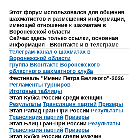
Этот форум использовался для общения
шахматистов и размещения информации,
имеющей отношение к шахматам в
Воронежской области
Сейчас здесь только ссылки, основная
информация - ВКонтакте и в Телеграме
Телеграм-канал о шахматах в
Воронежской области
Группа ВКонтакте Воронежского
областного шахматного клуба
Фестиваль "Имени Петра Великого"-2026
Регламенты турниров
Итоговые таблицы
Этап Кубка России среди женщин
Результаты
Трансляция партий
Призеры
Этап Рапид Гран-При России
Результаты
Трансляция партий
Призеры
Этап Блиц Гран-При России
Результаты
Трансляция партий
Призеры
Этап Кубка России среди мужчин