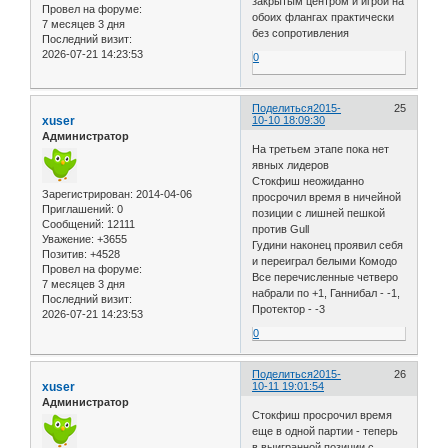
закрытым центром и игрой на
Провел на форуме:
обоих флангах практически
7 месяцев 3 дня
без сопротивления
Последний визит:
2026-07-21 14:23:53
0
Поделиться
2015-
25
xuser
10-10 18:09:30
Администратор
На третьем этапе пока нет
явных лидеров
Стокфиш неожиданно
Зарегистрирован
: 2014-04-06
просрочил время в ничейной
Приглашений:
0
позиции с лишней пешкой
Сообщений:
12111
против Gull
Уважение:
+3655
Гудини наконец проявил себя
Позитив:
+4528
и переиграл белыми Комодо
Провел на форуме:
Все перечисленные четверо
7 месяцев 3 дня
набрали по +1, Ганнибал - -1,
Последний визит:
Протектор - -3
2026-07-21 14:23:53
0
Поделиться
2015-
26
xuser
10-11 19:01:54
Администратор
Стокфиш просрочил время
еще в одной партии - теперь
в выигранной позиции с