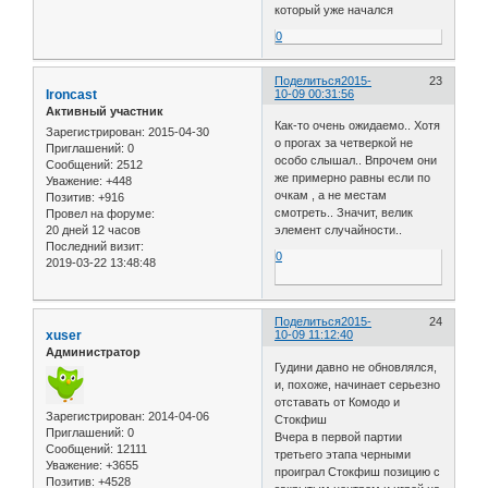
который уже начался
0
Поделиться
2015-
23
Ironcast
10-09 00:31:56
Активный участник
Как-то очень ожидаемо.. Хотя
Зарегистрирован
: 2015-04-30
о прогах за четверкой не
Приглашений:
0
особо слышал.. Впрочем они
Сообщений:
2512
же примерно равны если по
Уважение:
+448
очкам , а не местам
Позитив:
+916
смотреть.. Значит, велик
Провел на форуме:
20 дней 12 часов
элемент случайности..
Последний визит:
0
2019-03-22 13:48:48
Поделиться
2015-
24
xuser
10-09 11:12:40
Администратор
Гудини давно не обновлялся,
и, похоже, начинает серьезно
отставать от Комодо и
Зарегистрирован
: 2014-04-06
Стокфиш
Приглашений:
0
Вчера в первой партии
Сообщений:
12111
третьего этапа черными
Уважение:
+3655
проиграл Стокфиш позицию с
Позитив:
+4528