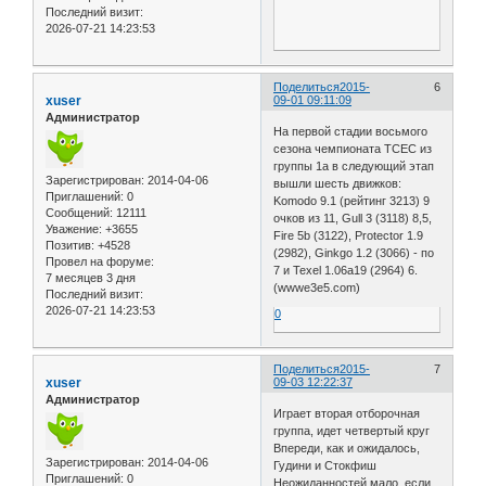
Последний визит:
2026-07-21 14:23:53
Поделиться
2015-
6
xuser
09-01 09:11:09
Администратор
На первой стадии восьмого
сезона чемпионата ТСЕС из
группы 1а в следующий этап
Зарегистрирован
: 2014-04-06
вышли шесть движков:
Приглашений:
0
Komodo 9.1 (рейтинг 3213) 9
Сообщений:
12111
очков из 11, Gull 3 (3118) 8,5,
Уважение:
+3655
Fire 5b (3122), Protector 1.9
Позитив:
+4528
(2982), Ginkgo 1.2 (3066) - по
Провел на форуме:
7 и Texel 1.06a19 (2964) 6.
7 месяцев 3 дня
(wwwe3e5.com)
Последний визит:
2026-07-21 14:23:53
0
Поделиться
2015-
7
xuser
09-03 12:22:37
Администратор
Играет вторая отборочная
группа, идет четвертый круг
Впереди, как и ожидалось,
Зарегистрирован
: 2014-04-06
Гудини и Стокфиш
Приглашений:
0
Неожиданностей мало, если