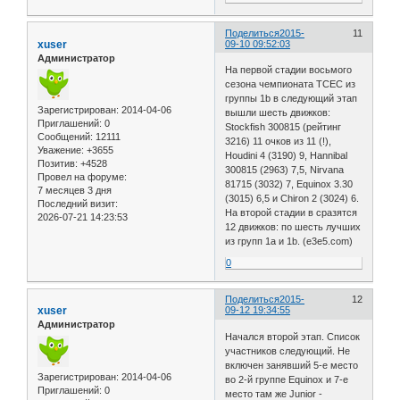
Поделиться
2015-
11
xuser
09-10 09:52:03
Администратор
На первой стадии восьмого
сезона чемпионата ТСЕС из
группы 1b в следующий этап
Зарегистрирован
: 2014-04-06
вышли шесть движков:
Приглашений:
0
Stockfish 300815 (рейтинг
Сообщений:
12111
3216) 11 очков из 11 (!),
Уважение:
+3655
Houdini 4 (3190) 9, Hannibal
Позитив:
+4528
300815 (2963) 7,5, Nirvana
Провел на форуме:
81715 (3032) 7, Equinox 3.30
7 месяцев 3 дня
(3015) 6,5 и Chiron 2 (3024) 6.
Последний визит:
На второй стадии в сразятся
2026-07-21 14:23:53
12 движков: по шесть лучших
из групп 1a и 1b. (e3e5.com)
0
Поделиться
2015-
12
xuser
09-12 19:34:55
Администратор
Начался второй этап. Список
участников следующий. Не
включен занявший 5-е место
Зарегистрирован
: 2014-04-06
во 2-й группе Equinox и 7-е
Приглашений:
0
место там же Junior -