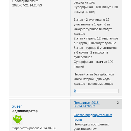
Последний визит:
секунд на ход
2026-07-21 14:23:53
Суперфинал - 180 минут + 30
секунд на ход
1 этап - 2 турнира по 12
участников в 1 круг, 6 из
каждого турнира выходят
дальше
2 этап - турнир 12 участников
в 2 круга, 6 выходят дальше
3 этап - турнир 6 участников
в 6 кругов, 2 выходят в
суперфинал
Суперфинал - матч из 100
партий
Первый этап без дебютной
книги, второй - два хода,
дальше - по восемь ходов
0
Поделиться
2015-
2
xuser
08-24 14:32:02
Администратор
Состав предварительных
групп
Некоторых постоянных
Зарегистрирован
: 2014-04-06
участников нет