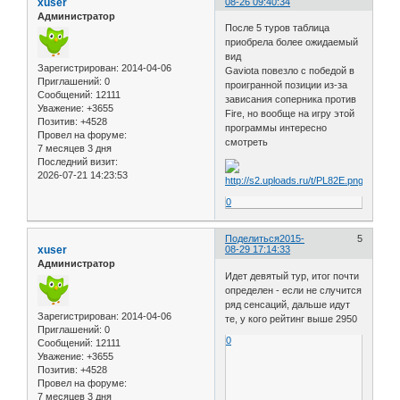
xuser
08-26 09:40:34
Администратор
После 5 туров таблица
приобрела более ожидаемый
вид
Зарегистрирован
: 2014-04-06
Gaviota повезло с победой в
Приглашений:
0
проигранной позиции из-за
Сообщений:
12111
зависания соперника против
Уважение:
+3655
Fire, но вообще на игру этой
Позитив:
+4528
программы интересно
Провел на форуме:
смотреть
7 месяцев 3 дня
Последний визит:
2026-07-21 14:23:53
0
Поделиться
2015-
5
xuser
08-29 17:14:33
Администратор
Идет девятый тур, итог почти
определен - если не случится
ряд сенсаций, дальше идут
Зарегистрирован
: 2014-04-06
те, у кого рейтинг выше 2950
Приглашений:
0
0
Сообщений:
12111
Уважение:
+3655
Позитив:
+4528
Провел на форуме:
7 месяцев 3 дня