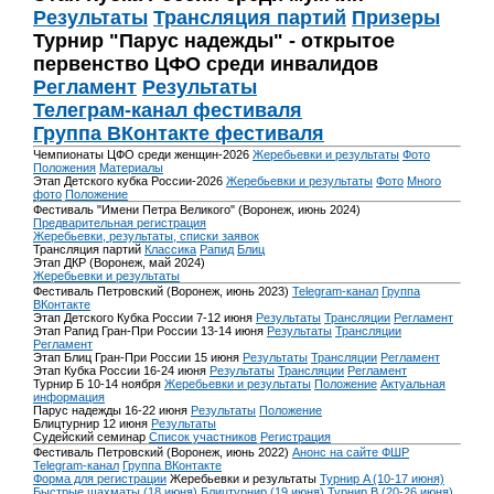
Результаты
Трансляция партий
Призеры
Турнир "Парус надежды" - открытое
первенство ЦФО среди инвалидов
Регламент
Результаты
Телеграм-канал фестиваля
Группа ВКонтакте фестиваля
Чемпионаты ЦФО среди женщин-2026
Жеребьевки и результаты
Фото
Положения
Материалы
Этап Детского кубка России-2026
Жеребьевки и результаты
Фото
Много
фото
Положение
Фестиваль "Имени Петра Великого" (Воронеж, июнь 2024)
Предварительная регистрация
Жеребьевки, результаты, списки заявок
Трансляция партий
Классика
Рапид
Блиц
Этап ДКР (Воронеж, май 2024)
Жеребьевки и результаты
Фестиваль Петровский (Воронеж, июнь 2023)
Telegram-канал
Группа
ВКонтакте
Этап Детского Кубка России 7-12 июня
Результаты
Трансляции
Регламент
Этап Рапид Гран-При России 13-14 июня
Результаты
Трансляции
Регламент
Этап Блиц Гран-При России 15 июня
Результаты
Трансляции
Регламент
Этап Кубка России 16-24 июня
Результаты
Трансляции
Регламент
Турнир Б 10-14 ноября
Жеребьевки и результаты
Положение
Актуальная
информация
Парус надежды 16-22 июня
Результаты
Положение
Блицтурнир 12 июня
Результаты
Судейский семинар
Список участников
Регистрация
Фестиваль Петровский (Воронеж, июнь 2022)
Анонс на сайте ФШР
Telegram-канал
Группа ВКонтакте
Форма для регистрации
Жеребьевки и результаты
Турнир A (10-17 июня)
Быстрые шахматы (18 июня)
Блицтурнир (19 июня)
Турнир B (20-26 июня)