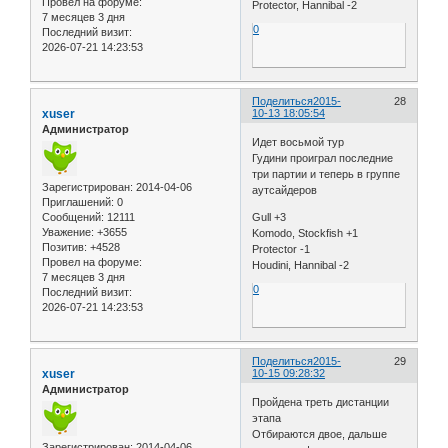
Провел на форуме:
Protector, Hannibal -2
7 месяцев 3 дня
0
Последний визит:
2026-07-21 14:23:53
Поделиться
2015-
28
xuser
10-13 18:05:54
Администратор
Идет восьмой тур
Гудини проиграл последние
три партии и теперь в группе
Зарегистрирован
: 2014-04-06
аутсайдеров
Приглашений:
0
Сообщений:
12111
Gull +3
Уважение:
+3655
Komodo, Stockfish +1
Позитив:
+4528
Protector -1
Провел на форуме:
Houdini, Hannibal -2
7 месяцев 3 дня
0
Последний визит:
2026-07-21 14:23:53
Поделиться
2015-
29
xuser
10-15 09:28:32
Администратор
Пройдена треть дистанции
этапа
Отбираются двое, дальше
Зарегистрирован
: 2014-04-06