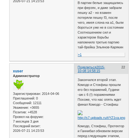
2026-07-21 14:23:53
В партии белые защищались
при ферзях, и даже забрали
пешку a2 - но взамен
потеряли пешку f3, после
чего, имея слона на a1, были
бороться уже не в состоянии
Соотношением сил и
характером борьбы
напомнило третью партию
тай-брейка Эльянов-Карякин
+1
Поделиться
2015-
22
xuser
10-08 14:58:15
Администратор
Закончился второй этап.
Комодо и Стокфиш прошли
его без поражений, Гудини
Зарегистрирован
: 2014-04-06
-аж с 6 (!) поражениями
Приглашений:
0
Похоже, что нас опять ждет
Сообщений:
12111
финал Комодо - Стокфиш
Уважение:
+3655
Позитив:
+4528
Провел на форуме:
7 месяцев 3 дня
Последний визит:
Комодо, Стокфиш, Протектор
2026-07-21 14:23:53
и Ганнибал обновили версии
перед следующим этапом,