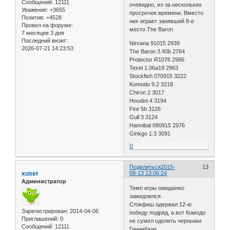
Сообщений:
12111
очевидно, из-за нескольких
Уважение:
+3655
просрочек времени. Вместо
Позитив:
+4528
них играет занявший 8-е
Провел на форуме:
место The Baron
7 месяцев 3 дня
Последний визит:
Nirvana 91015 2939
2026-07-21 14:23:53
The Baron 3.40b 2764
Protector R1076 2986
Texel 1.06a19 2963
Stockfish 070915 3222
Komodo 9.2 3218
Chiron 2 3017
Houdini 4 3194
Fire 5b 3126
Gull 3 3124
Hannibal 080915 2976
Ginkgo 1.3 3091
0
Поделиться
2015-
13
xuser
09-13 13:06:24
Администратор
Темп игры ожидаемо
замедлился
Стокфиш одержал 12-ю
Зарегистрирован
: 2014-04-06
победу подряд, а вот Комодо
Приглашений:
0
не сумел одолеть черными
Сообщений:
12111
Ганнибала