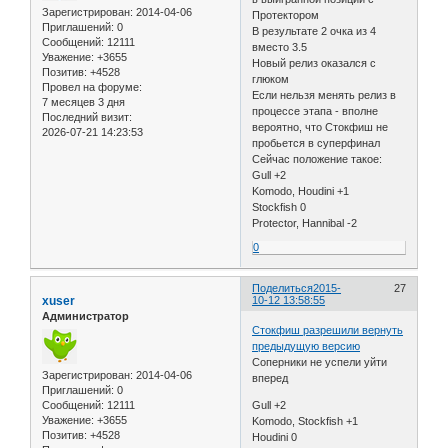
Зарегистрирован
: 2014-04-06
Протектором
Приглашений:
0
В результате 2 очка из 4
Сообщений:
12111
вместо 3.5
Уважение:
+3655
Новый релиз оказался с
Позитив:
+4528
глюком
Провел на форуме:
Если нельзя менять релиз в
7 месяцев 3 дня
процессе этапа - вполне
Последний визит:
вероятно, что Стокфиш не
2026-07-21 14:23:53
пробьется в суперфинал
Сейчас положение такое:
Gull +2
Komodo, Houdini +1
Stockfish 0
Protector, Hannibal -2
0
Поделиться
2015-
27
xuser
10-12 13:58:55
Администратор
Стокфиш разрешили вернуть
предыдущую версию
Соперники не успели уйти
Зарегистрирован
: 2014-04-06
вперед
Приглашений:
0
Сообщений:
12111
Gull +2
Уважение:
+3655
Komodo, Stockfish +1
Позитив:
+4528
Houdini 0