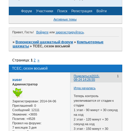
Форум
Участники
Поиск
Регистрация
Войти
Активные темы
Привет, Гость!
Войдите
или
зарегистрируйтесь
.
»
Воронежский шахматный форум
»
Компьютерные
шахматы
»
TCEC, сезон восьмой
Страница:
1
2
»
TCEC, сезон восьмой
Поделиться
2015-
1
xuser
08-24 14:26:55
Администратор
Игра началась
Теперь контроль
увеличивается от стадии к
Зарегистрирован
: 2014-04-06
стадии
Приглашений:
0
Сообщений:
12111
1 этап - 90 минут + 30 секунд
Уважение:
+3655
на ход
Позитив:
+4528
2 этап - 120 минут + 30
Провел на форуме:
секунд на ход
7 месяцев 3 дня
3 этап - 150 минут + 30