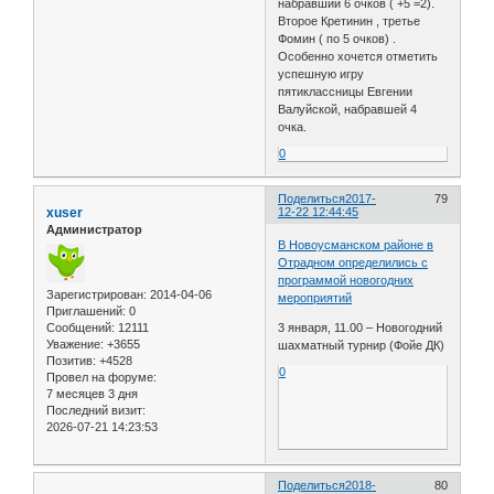
набравший 6 очков ( +5 =2).
Второе Кретинин , третье
Фомин ( по 5 очков) .
Особенно хочется отметить
успешную игру
пятиклассницы Евгении
Валуйской, набравшей 4
очка.
0
Поделиться
2017-
79
xuser
12-22 12:44:45
Администратор
В Новоусманском районе в
Отрадном определились с
программой новогодних
Зарегистрирован
: 2014-04-06
мероприятий
Приглашений:
0
Сообщений:
12111
3 января, 11.00 – Новогодний
Уважение:
+3655
шахматный турнир (Фойе ДК)
Позитив:
+4528
0
Провел на форуме:
7 месяцев 3 дня
Последний визит:
2026-07-21 14:23:53
Поделиться
2018-
80