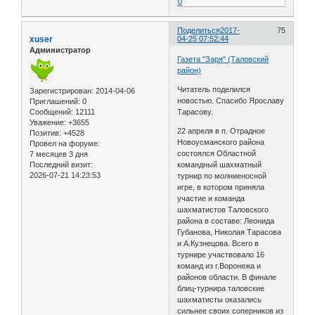
0
Поделиться
2017-
75
xuser
04-25 07:52:44
Администратор
Газета "Заря" (Таловский
район)
Читатель поделился
Зарегистрирован
: 2014-04-06
новостью. Спасибо Ярославу
Приглашений:
0
Сообщений:
12111
Тарасову.
Уважение:
+3655
22 апреля в п. Отрадное
Позитив:
+4528
Новоусманского района
Провел на форуме:
состоялся Областной
7 месяцев 3 дня
Последний визит:
командный шахматный
2026-07-21 14:23:53
турнир по молниеносной
игре, в котором приняла
участие и команда
шахматистов Таловского
района в составе: Леонида
Губанова, Николая Тарасова
и А.Кузнецова. Всего в
турнире участвовало 16
команд из г.Воронежа и
районов области. В финале
блиц-турнира таловские
шахматисты оказались
сильнее своих соперников из