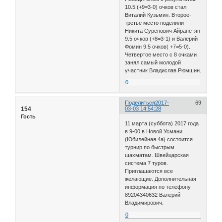
10.5 (+9=3-0) очков стал
Виталий Кузьмин. Второе-
третье место поделили
Никита Суренович Айрапетян
9.5 очков (+8=3-1) и Валерий
Фомин 9.5 очков( +7=5-0).
Четвертое место с 8 очками
занял самый молодой
участник Владислав Рюмшин.
0
Поделиться
2017-
69
154
03-03 14:54:28
Гость
11 марта (суббота) 2017 года
в 9-00 в Новой Усмани
(Юбилейная 4а) состоится
турнир по быстрым
шахматам. Швейцарская
система 7 туров.
Приглашаются все
желающие. Дополнительная
информация по телефону
89204340632 Валерий
Владимирович.
0