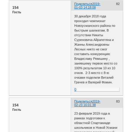
Поделиться
2019-
82
154
01-03 14:18:08
Гость
30 декабря 2018 года
проходил чемпионат
Новоусманского района по
быстрым шахматам. В
отсутствии Никиты
Суреновича Айрапетяна и
Жанны Александровны
Лесных никто не смог
составить конкуренцию
Владиславу Рюмшину ,
занявшему первое место со
100% результатом 10 из 10
очков. 2-3 место с 8-ю
очками поделили Виталий
Грачев и Валерий Фомин.
0
Поделиться
2019-
83
154
02-23 16:01:38
Гость
23 февраля 2019 года в
рамках подготовки к
областной Спартакиаде
школьников в Новой Усмани