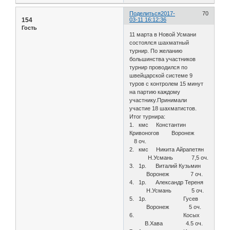
Поделиться
2017-
70
154
03-11 16:12:36
Гость
11 марта в Новой Усмани
состоялся шахматный
турнир. По желанию
большинства участников
турнир проводился по
швейцарской системе 9
туров с контролем 15 минут
на партию каждому
участнику.Принимали
участие 18 шахматистов.
Итог турнира:
1. кмс Константин
Кривоногов Воронеж
8 оч.
2. кмс Никита Айрапетян
Н.Усмань 7,5 оч.
3. 1р. Виталий Кузьмин
Воронеж 7 оч.
4. 1р. Александр Тереня
Н.Усмань 5 оч.
5. 1р. Гусев
Воронеж 5 оч.
6. Косых
В.Хава 4.5 оч.