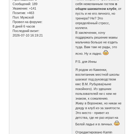
Сообщений:
189
себя нежеланным гостем
в
Уважение:
+141
общем шахматном клубе
, от
Позитив:
+463
пусть и не его личного, но
Пол:
Мужской
тренера? Не? Это
Провел на форуме:
определённый стресс,
8 дней 6 часов
коллеги.
Последний визит:
В заключении, хочу
2026-07-10 16:19:21
поддержать решение мамы
мальчика больше не ездить
туда. Вам там не рады, это
ясно. Ну и ладно.
P.S. для Инны
Я родом из Каменки,
воспитанник местной школы
шахмат под руководством
кмс В.М. Рубцова(ныне
покойного). Из здешних
пользователей ни с кем не
знаком, к сожалению.
Живу в Воронеже, но никак не
доеду в клуб из-за занятости.
Это место - привет из
детства, где не раз играл на
Белой ладье и в личных.
Отредактировано Kamin