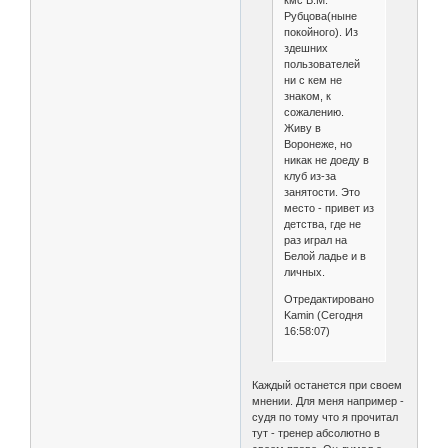
Рубцова(ныне
покойного). Из
здешних
пользователей
ни с кем не
знаком, к
сожалению.
Живу в
Воронеже, но
никак не доеду в
клуб из-за
занятости. Это
место - привет из
детства, где не
раз играл на
Белой ладье и в
личных.
Отредактировано
Kamin (Сегодня
16:58:07)
Каждый останется при своем
мнении. Для меня например -
судя по тому что я прочитал
тут - тренер абсолютно в