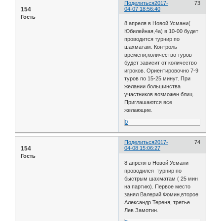
Поделиться
2017-
73
154
04-07 18:56:40
Гость
8 апреля в Новой Усмани(
Юбилейная,4а) в 10-00 будет
проводится турнир по
шахматам. Контроль
времени,количество туров
будет зависит от количество
игроков. Ориентировочно 7-9
туров по 15-25 минут. При
желании большинства
участников возможен блиц.
Приглашаются все
желающие.
0
Поделиться
2017-
74
154
04-08 15:06:27
Гость
8 апреля в Новой Усмани
проводился турнир по
быстрым шахматам ( 25 мин
на партию). Первое место
занял Валерий Фомин,второе
Александр Тереня, третье
Лев Замотин.