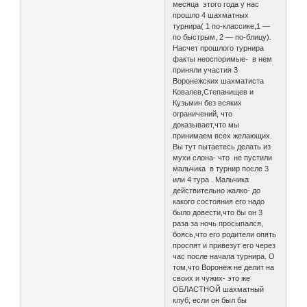
месяца этого года у нас
прошло 4 шахматных
турнира( 1 по-классике,1 —
по быстрым, 2 — по-блицу).
Насчет прошлого турнира
факты неоспоримые- в нем
приняли участия 3
Воронежских шахматиста
Ковалев,Степанищев и
Кузьмин без всяких
ограничений, что
доказывает,что мы
принимаем всех желающих.
Вы тут пытаетесь делать из
мухи слона- что не пустили
мальчика в турнир после 3
или 4 тура . Мальчика
действительно жалко- до
какого состояния его надо
было довести,что бы он 3
раза за ночь просыпался,
боясь,что его родители опять
проспят и привезут его через
час после начала турнира. О
том,что Воронеж не делит на
своих и чужих- это же
ОБЛАСТНОЙ шахматный
клуб, если он был бы