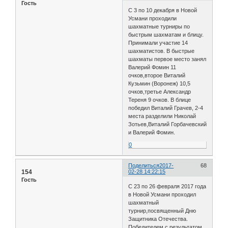
Гость
С 3 по 10 декабря в Новой
Усмани проходили
шахматные турниры по
быстрым шахматам и блицу.
Принимали участие 14
шахматистов. В быстрые
шахматы первое место занял
Валерий Фомин 11
очков,второе Виталий
Кузьмин (Воронеж) 10,5
очков,третье Александр
Тереня 9 очков. В блице
победил Виталий Грачев, 2-4
места разделили Николай
Зотьев,Виталий Горбачевский
и Валерий Фомин.
0
Поделиться
2017-
68
154
02-28 14:22:15
Гость
С 23 по 26 февраля 2017 года
в Новой Усмани проходил
шахматный
турнир,посвященный Дню
Защитника Отечества.
Победителем с результатом