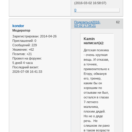
(2016-03-02 16:58:07)
0
Поделиться
2016-
62
kondor
03-02 17:34:21
Модератор
Зарегистрирован
: 2014-04-26
Kamin
Приглашений:
0
написал(а):
Сообщений:
229
Уважение:
+62
Детская психика
Позитив:
+21
- очень хрупкая
Провел на форуме:
вещь. И отказав,
5 дней 4 часа
а точнее,
Последний визит:
применительно к
2026-07-08 16:41:33
Егору, обманув
его, тренер,
каким бы он
хорошим по
отзывам ни был,
остался в глазах
7-летнего
мальчика,
плохим дядей.
Но не о дяде
речь. Не
слишком ли рано
в таком возрасте