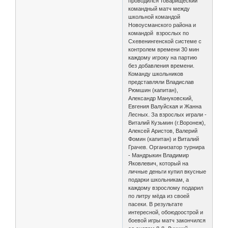
проводился товарищеский
командный матч между
школьной командой
Новоусманского района и
командой взрослых по
Схевенингенской системе с
контролем времени 30 мин
каждому игроку на партию
без добавления времени.
Команду школьников
представляли Владислав
Рюмшин (капитан),
Александр Мануковский,
Евгения Валуйская и Жанна
Лесных. За взрослых играли -
Виталий Кузьмин (г.Воронеж),
Алексей Аристов, Валерий
Фомин (капитан) и Виталий
Грачев. Организатор турнира
- Мандрыкин Владимир
Яковлевич, который на
личные деньги купил вкусные
подарки школьникам, а
каждому взрослому подарил
по литру мёда из своей
пасеки. В результате
интересной, обоюдоострой и
боевой игры матч закончился