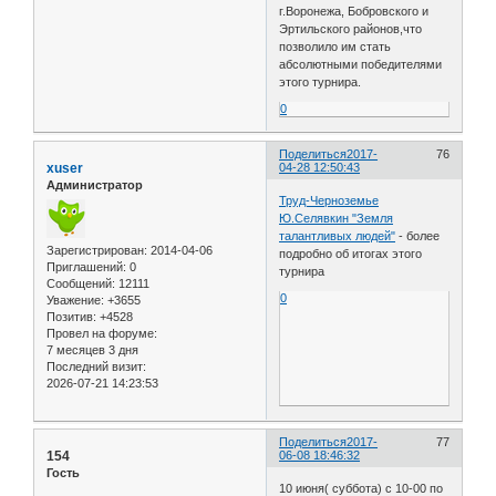
г.Воронежа, Бобровского и
Эртильского районов,что
позволило им стать
абсолютными победителями
этого турнира.
0
Поделиться
2017-
76
xuser
04-28 12:50:43
Администратор
Труд-Черноземье
Ю.Селявкин "Земля
талантливых людей"
- более
Зарегистрирован
: 2014-04-06
подробно об итогах этого
Приглашений:
0
турнира
Сообщений:
12111
0
Уважение:
+3655
Позитив:
+4528
Провел на форуме:
7 месяцев 3 дня
Последний визит:
2026-07-21 14:23:53
Поделиться
2017-
77
154
06-08 18:46:32
Гость
10 июня( суббота) с 10-00 по