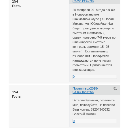
154
02-22 13:42:36
Гость
25 февраля 2018 года в 9-00
в Новоусманском
шахматном клубе ( с.Новая
Усмань, ул. Юбилейная 4а)
будет проводится турнир по
быстрым шахматам (
ориентировочно 7-9 туров по
швейцарской системе,
контроль времени 15- 25
минут) . Вступительных
взносов нет. Победители
награждаются почетными
грамотами. Приглашаются
все желающие.
0
Поделиться
2018-
81
154
03-03 16:08:56
Гость
Виталий Кузьмин, позвоните
мне, пожалуйста,. Я потерял
Ваш номер. 89204340632
Валерий Фомин.
0