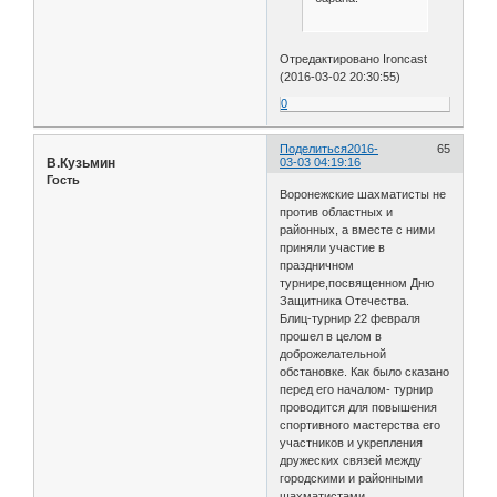
Отредактировано Ironcast
(2016-03-02 20:30:55)
0
Поделиться
2016-
65
В.Кузьмин
03-03 04:19:16
Гость
Воронежские шахматисты не
против областных и
районных, а вместе с ними
приняли участие в
праздничном
турнире,посвященном Дню
Защитника Отечества.
Блиц-турнир 22 февраля
прошел в целом в
доброжелательной
обстановке. Как было сказано
перед его началом- турнир
проводится для повышения
спортивного мастерства его
участников и укрепления
дружеских связей между
городскими и районными
шахматистами.