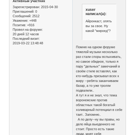
Активный участник
Зарегистрирован
: 2015-04-30
xuser
Приглашений:
0
написал(а):
Сообщений:
2512
Уважение:
+448
Айронкаст, опять
Позитив:
+916
вы за свое. Ну
Провел на форуме:
какой "мироед"?
20 дней 12 часов
Последний визит:
2019-03-22 13:48:48
Помню на одном форуме
тяжелой музыки несколько
раз стали споры вспыхивать,
но самое обидное, только я
пару "дельных" замечаний в
своём стиле вставлял, как
кто-нибудь призывал всех к
миру --ребята заканчиваем
базар, а то уже тролли
подвалили..
А тут я и не знал, что тема
воронежские против
областных такой богатый
холиварный потенциал в себе
таит.. Запомню..
А по делу--ну вы правы, но
дело яйца выеденного не
стоит. Просто есть такие
люди, мнят себя