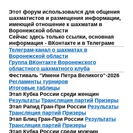
Этот форум использовался для общения
шахматистов и размещения информации,
имеющей отношение к шахматам в
Воронежской области
Сейчас здесь только ссылки, основная
информация - ВКонтакте и в Телеграме
Телеграм-канал о шахматах в
Воронежской области
Группа ВКонтакте Воронежского
областного шахматного клуба
Фестиваль "Имени Петра Великого"-2026
Регламенты турниров
Итоговые таблицы
Этап Кубка России среди женщин
Результаты
Трансляция партий
Призеры
Этап Рапид Гран-При России
Результаты
Трансляция партий
Призеры
Этап Блиц Гран-При России
Результаты
Трансляция партий
Призеры
Этап Кубка России среди мужчин