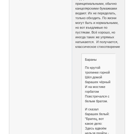
принципиальными, обычно
канцелярскими бумажками
ведают. Их не переделать,
только обходить. По жизни
могут быть и нормальными,
но вот въедливые по
пустякам. Всё хорошо, но
иногда таких же упрямых
натыкаются. И получается,
классическое стихотворение
Бараны
По крутой
тропинке горной
Шёл домой
барашек чёрный
И на мостике
горбатом
Повстречался с
белым братом.
И сказал
барашек белый:
"Братец, вот
какое дело:
Здесь вдвоём
нельзя пройти -