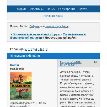
Форум
Участники
Поиск
Регистрация
Войти
Активные темы
Привет, Гость!
Войдите
или
зарегистрируйтесь
.
»
Воронежский шахматный форум
»
Соревнования в
Воронежской области
»
Новоусманский район
Страница:
«
1
2
3
4
5
6
7
»
Новоусманский район
Поделиться
2016-
61
Kamin
03-02 16:54:51
Модератор
Детская психика - очень
хрупкая вещь. И отказав, а
точнее, применительно к
Егору, обманув его, тренер,
каким бы он хорошим по
отзывам ни был, остался в
глазах 7-летнего мальчика,
плохим дядей. Но не о дяде
речь. Не слишком ли рано в
Зарегистрирован
: 2015-03-05
таком возрасте чувствовать
Приглашений:
0