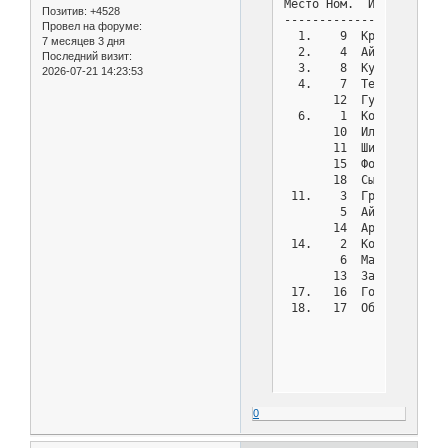
Место Ном.  Имя        
Позитив:
+4528
-----------------------
Провел на форуме:
  1.    9  Кривоногов  
7 месяцев 3 дня
  2.    4  Айрапетян Н.
Последний визит:
  3.    8  Кузьмин     
2026-07-21 14:23:53
  4.    7  Тереня      
       12  Гусев       
  6.    1  Косых       
       10  Ильин       
       11  Шикалов     
       15  Фомин       
       18  Сычев       
 11.    3  Грачев      
        5  Айрапетян П.
       14  Аристов     
 14.    2  Костин      
        6  Мануковский 
       13  Замотин     
 17.   16  Горбачевский
0