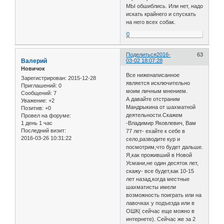
МЫ обшиблись. Или нет, надо
искать крайнего и спускать
на него всех собак.
0
Поделиться
2016-
63
Валерий
03-02 18:07:28
Новичок
Все ниженаписанное
Зарегистрирован
: 2015-12-28
является исключительно
Приглашений:
0
моим личным мнением.
Сообщений:
7
А давайте отстраним
Уважение:
+2
Мандрыкина от шахматной
Позитив:
+0
деятельности.Скажем
Провел на форуме:
1 день 1 час
-Владимир Яковлевич, Вам
Последний визит:
77 лет- ехайте к себе в
2016-03-26 10:31:22
село,разводите кур и
посмотрим,что будет дальше.
Я,как проживший в Новой
Усмани,не один десяток лет,
скажу- все будет,как 10-15
лет назад,когда местные
шахматисты имели
возможность поиграть или на
лавочках у подъезда или в
ОШК( сейчас еще можно в
интернете). Сейчас же за 2