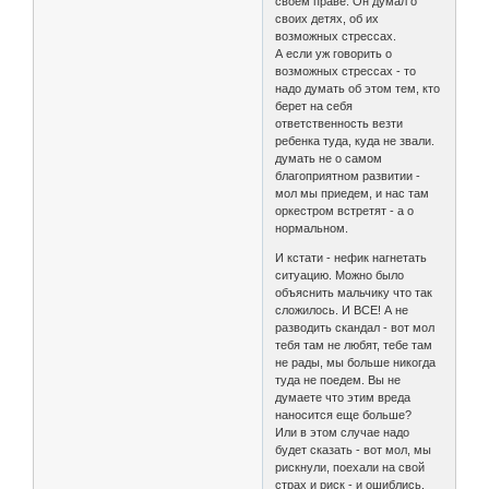
своем праве. Он думал о
своих детях, об их
возможных стрессах.
А если уж говорить о
возможных стрессах - то
надо думать об этом тем, кто
берет на себя
ответственность везти
ребенка туда, куда не звали.
думать не о самом
благоприятном развитии -
мол мы приедем, и нас там
оркестром встретят - а о
нормальном.
И кстати - нефик нагнетать
ситуацию. Можно было
объяснить мальчику что так
сложилось. И ВСЕ! А не
разводить скандал - вот мол
тебя там не любят, тебе там
не рады, мы больше никогда
туда не поедем. Вы не
думаете что этим вреда
наносится еще больше?
Или в этом случае надо
будет сказать - вот мол, мы
рискнули, поехали на свой
страх и риск - и ошиблись.