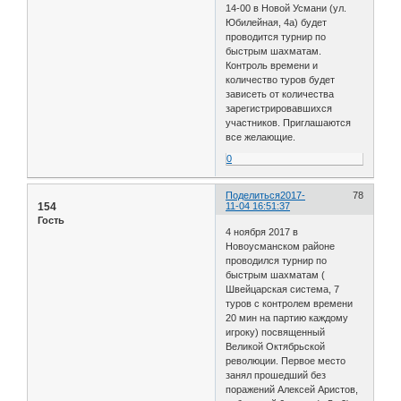
14-00 в Новой Усмани (ул.
Юбилейная, 4а) будет
проводится турнир по
быстрым шахматам.
Контроль времени и
количество туров будет
зависеть от количества
зарегистрировавшихся
участников. Приглашаются
все желающие.
0
Поделиться
2017-
78
154
11-04 16:51:37
Гость
4 ноября 2017 в
Новоусманском районе
проводился турнир по
быстрым шахматам (
Швейцарская система, 7
туров с контролем времени
20 мин на партию каждому
игроку) посвященный
Великой Октябрьской
революции. Первое место
занял прошедший без
поражений Алексей Аристов,