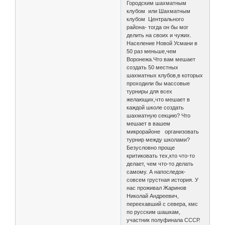
Городским шахматным
клубом или Шахматным
клубом Центрального
района- тогда он бы мог
делить на своих и чужих.
Население Новой Усмани в
50 раз меньше,чем
Воронежа.Что вам мешает
создать 50 местных
шахматных клубов,в которых
проходили бы массовые
турниры для всех
желающих,что мешает в
каждой школе создать
шахматную секцию? Что
мешает в вашем
микрорайоне организовать
турнир между школами?
Безусловно проще
критиковать тех,кто что-то
делает, чем что-то делать
самому. А напоследок-
совсем грустная история. У
нас проживал Жаринов
Николай Андреевич,
переехавший с севера, кмс
по русским шашкам,
участник полуфинала СССР.