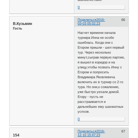
0
Поделиться
2016-
66
В.Кузьмин
03-03 05:02:23
Гость
Насчет времени начала
турнира Инна не особо
ошиблась. Когда они с
Егором пришли - шел первый
тур. Через несколько
минут,сыграв первую партию,
я вышел в коридор и на
улицу,чтобы позвать Инну с
Егором и попросить
Владимира Яковлевича
включить их в турнир со 2-го
тура. Но они,к сожалению,
уже быстро уехали домой.
Егору - пусть не
расстраивается и
дальнейших ему шахматных
успхов.
0
Поделиться
2016-
67
154
12-10 15:47:23