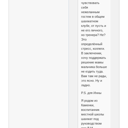
чувствовать
себя
нежеланным
гостем в общем
шахматном
клубе, от пусть и
не его личного,
но тренера? Не?
Это
определённый
стресс, коллеги.
В заключении,
хочу поддержать
решение мамы
мальчика больше
не ездить туда.
Вам там не рады,
это ясно. Ну и
ладно.
P.S. для Инны
Я родом из
Каменки,
воспитанник
местной школы
шахмат под
руководством
кмс В.М.