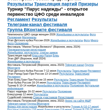
Результаты
Трансляция партий
Призеры
Турнир "Парус надежды" - открытое
первенство ЦФО среди инвалидов
Регламент
Результаты
Телеграм-канал фестиваля
Группа ВКонтакте фестиваля
Чемпионаты ЦФО среди женщин-2026
Жеребьевки и результаты
Фото
Положения
Материалы
Этап Детского кубка России-2026
Жеребьевки и результаты
Фото
Много
фото
Положение
Фестиваль "Имени Петра Великого" (Воронеж, июнь 2024)
Предварительная регистрация
Жеребьевки, результаты, списки заявок
Трансляция партий
Классика
Рапид
Блиц
Этап ДКР (Воронеж, май 2024)
Жеребьевки и результаты
Фестиваль Петровский (Воронеж, июнь 2023)
Telegram-канал
Группа
ВКонтакте
Этап Детского Кубка России 7-12 июня
Результаты
Трансляции
Регламент
Этап Рапид Гран-При России 13-14 июня
Результаты
Трансляции
Регламент
Этап Блиц Гран-При России 15 июня
Результаты
Трансляции
Регламент
Этап Кубка России 16-24 июня
Результаты
Трансляции
Регламент
Турнир Б 10-14 ноября
Жеребьевки и результаты
Положение
Актуальная
информация
Парус надежды 16-22 июня
Результаты
Положение
Блицтурнир 12 июня
Результаты
Судейский семинар
Список участников
Регистрация
Фестиваль Петровский (Воронеж, июнь 2022)
Анонс на сайте ФШР
Telegram-канал
Группа ВКонтакте
Форма для регистрации
Жеребьевки и результаты
Турнир A (10-17 июня)
Быстрые шахматы (18 июня)
Блицтурнир (19 июня)
Турнир B (20-26 июня)