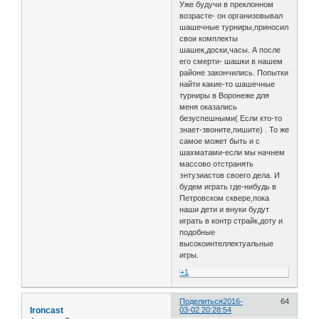
Уже будучи в преклонном
возрасте- он организовывал
шашечные турниры,приносил
свои комплекты
шашек,доски,часы. А после
его смерти- шашки в нашем
районе закончились. Попытки
найти какие-то шашечные
турниры в Воронеже для
меня оказались
безуспешными( Если кто-то
знает-звоните,пишите) . То же
самое может быть и с
шахматами-если мы начнем
массово отстранять
энтузиастов своего дела. И
будем играть где-нибудь в
Петровском сквере,пока
наши дети и внуки будут
играть в контр страйк,доту и
подобные
высокоинтеллектуальные
игры.
+1
Поделиться
2016-
64
Ironcast
03-02 20:28:54