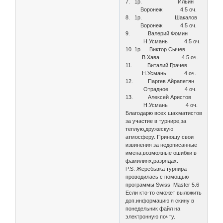
7. 1р. Ильин
Воронеж 4.5 оч.
8. 1р. Шакалов
Воронеж 4.5 оч.
9. Валерий Фомин
Н.Усмань 4.5 оч.
10. 1р. Виктор Сычев
В.Хава 4.5 оч.
11. Виталий Грачев
Н.Усмань 4 оч.
12. Паргев Айрапетян
Отрадное 4 оч.
13. Алексей Аристов
Н.Усмань 4 оч.
Благодарю всех шахматистов
за участие в турнире,за
теплую,дружескую
атмосферу. Приношу свои
извинения за недописанные
имена,возможные ошибки в
фамилиях,разрядах.
P.S. Жеребьвка турнира
проводилась с помощью
программы Swiss Master 5.6
Если кто-то сможет выложить
доп.информацию я скину в
понедельник файл на
электронную почту.