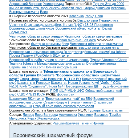
Апрельский Воронеж
Универсиада
Первенство ОШК
Турнир Эло до 2000
Финал чемпионата Воронежской области-2021
Второй дивизион
Ветераны
Быстрые шахматы
Блиц
Юниорские первенства области-2021
Классика
Рапид
Блиц
Первенство областного шахматного клуба
Высшая лига
Первая лига
V летняя Спартакиада молодёжи, II этап (ЦФО) 18-23
Первенство
Воронежа среди школьников
Воронежский областной этап Белой
Ладьи-2021
Чемпионат области среди женщин
Чемпионат области среди ветеранов
Чемпионат области по блицу
первая лига
высшая лига
Мемориал
Загоровского
быстрые шахматы
блиц
Чемпионат области по шахматам
Чемпионат области по быстрым шахматам
высшая лига
первая лига
Воронежская шахматная команда (с подтверждёнными никами) на lichess
Проект Патиум (PostOrion) ВКонтакте
Воронежский онлайн-турнир в честь начала весны
Турнир Voronezh Chess
Team на lichess к Международному дню шахмат
Онлайн-чемпионат
Европы на chess.com
Полная информация
Шахматные новости:
Telegram-канал о шахматах в Воронежской
области
Группа ВКонтакте "Воронежский областной шахматный
клуб"
Спорт-Игрок
РИА Воронеж
ЦСП СК ВО
Борисоглебский шахматный
клуб
Шахматы в Россоши
Шахматы. Новая Усмань
Клуб "Дебют" СОШ
№101
Клуб "Эндшпиль" Лицея №4
Нововоронежский ДДТ
Труд-Черноземье
Шахматные организации:
FIDE
ФШР
МШФ ЦФО
Областной шахматный
клуб
СШОР №13
ICCF
РАЗШ:
форум
сайт
Шахсекция ВКонтакте
"Воронеж шахматный" на БВФ
Воронежский
исторический форум
Cтарый форум (только чтение)
Старый сайт
областной ШФ
Старый сайт Воронежского фестиваля
Воронежская область в базе соревнований РШФ:
Турниры
Шахматисты
Соседи:
Липецк
Елец
Белгород
Алексеевка
Урюпинск
Балашов
Тамбов
Мичуринск
Курск
Железногорск
Альтернативно одаренные:
Раецкий&Беляев
Те же и Яриков
Воронежский шахматный форум