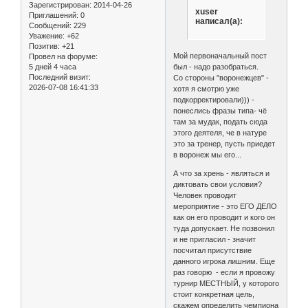
Зарегистрирован
: 2014-04-26
xuser
Приглашений:
0
написал(а):
Сообщений:
229
Уважение:
+62
Позитив:
+21
Мой первоначальный пост
Провел на форуме:
5 дней 4 часа
был - надо разобраться.
Последний визит:
Со стороны "воронежцев" -
2026-07-08 16:41:33
хотя я смотрю уже
подкорректировали))) -
понеслись фразы типа- чё
там за мудак, подать сюда
этого деятеля, че в натуре
это за тренер, пусть приедет
в воронеж мы его...
А что за хрень - являться и
диктовать свои условия?
Человек проводит
мероприятие - это ЕГО ДЕЛО
как он его проводит и кого он
туда допускает. Не позвонил
и не пригласил - значит
посчитал присутствие
данного игрока лишним. Еще
раз говорю - если я провожу
турнир МЕСТНЫЙ, у которого
стоит конкретная цель,
скажем определить чемпиона