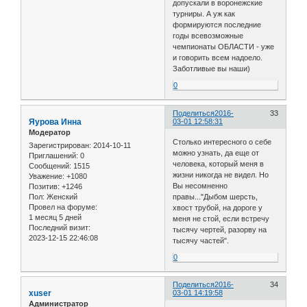
допускали в воронежские
турниры. А уж как
формируются последние
годы всевозможные
чемпионаты ОБЛАСТИ - уже
и говорить всем надоело.
Заботливые вы наши)
0
Поделиться
2016-
33
Яурова Инна
03-01 12:58:31
Модератор
Столько интересного о себе
Зарегистрирован
: 2014-10-11
можно узнать, да еще от
Приглашений:
0
человека, который меня в
Сообщений:
1515
жизни никогда не видел. Но
Уважение:
+1080
Вы несомненно
Позитив:
+1246
правы..."Дыбом шерсть,
Пол:
Женский
Провел на форуме:
хвост трубой, на дороге у
1 месяц 5 дней
меня не стой, если встречу
Последний визит:
тысячу чертей, разорву на
2023-12-15 22:46:08
тысячу частей".
0
Поделиться
2016-
34
xuser
03-01 14:19:58
Администратор