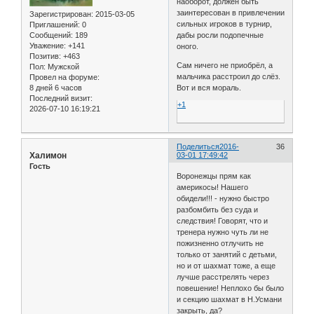
наоборот, должен быть
заинтересован в привлечении
Зарегистрирован
: 2015-03-05
сильных игроков в турнир,
Приглашений:
0
Сообщений:
189
дабы росли подопечные
Уважение:
+141
оного.
Позитив:
+463
Сам ничего не приобрёл, а
Пол:
Мужской
мальчика расстроил до слёз.
Провел на форуме:
8 дней 6 часов
Вот и вся мораль.
Последний визит:
+1
2026-07-10 16:19:21
Поделиться
2016-
36
Халимон
03-01 17:49:42
Гость
Воронежцы прям как
америкосы! Нашего
обидели!!! - нужно быстро
разбомбить без суда и
следствия! Говорят, что и
тренера нужно чуть ли не
пожизненно отлучить не
только от занятий с детьми,
но и от шахмат тоже, а еще
лучше расстрелять через
повешение! Неплохо бы было
и секцию шахмат в Н.Усмани
закрыть, да?