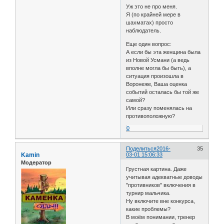
Уж это не про меня.
Я (по крайней мере в
шахматах) просто
наблюдатель.
Еще один вопрос:
А если бы эта женщина была
из Новой Усмани (а ведь
вполне могла бы быть), а
ситуация произошла в
Воронеже, Ваша оценка
событий осталась бы той же
самой?
Или сразу поменялась на
противоположную?
0
Поделиться
2016-
35
Kamin
03-01 15:06:33
Модератор
Грустная картина. Даже
учитывая адекватные доводы
"противников" включения в
турнир мальчика.
Ну включите вне конкурса,
какие проблемы?
В моём понимании, тренер