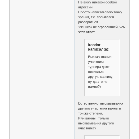
Не вижу никакой особой
агрессии.
Просто написал свою точку
зрения, т.е. попытался
разобраться.
Уж никак не агрессивней, чем
этот ответ.
kondor
написал(а):
Высказывания
участника
турнира дают
несколько
другую картину,
ну да это не
важно?)
Естественно, высказывания
другого участника важны в
той же степени.
Или важны _только_
высказывания другого
участника?