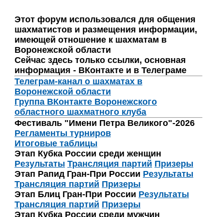
Этот форум использовался для общения
шахматистов и размещения информации,
имеющей отношение к шахматам в
Воронежской области
Сейчас здесь только ссылки, основная
информация - ВКонтакте и в Телеграме
Телеграм-канал о шахматах в
Воронежской области
Группа ВКонтакте Воронежского
областного шахматного клуба
Фестиваль "Имени Петра Великого"-2026
Регламенты турниров
Итоговые таблицы
Этап Кубка России среди женщин
Результаты
Трансляция партий
Призеры
Этап Рапид Гран-При России
Результаты
Трансляция партий
Призеры
Этап Блиц Гран-При России
Результаты
Трансляция партий
Призеры
Этап Кубка России среди мужчин