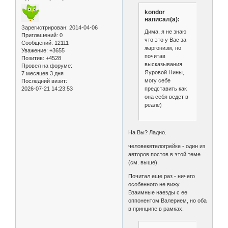
kondor
написал(а):
Зарегистрирован
: 2014-04-06
Дима, я не знаю
Приглашений:
0
что это у Вас за
Сообщений:
12111
жаргонизм, но
Уважение:
+3655
почитав
Позитив:
+4528
высказывания
Провел на форуме:
Яуровой Нины,
7 месяцев 3 дня
могу себе
Последний визит:
представить как
2026-07-21 14:23:53
она себя ведет в
реале)
На Вы? Ладно.
человеквтелогрейке - один из
авторов постов в этой теме
(см. выше).
Почитал еще раз - ничего
особенного не вижу.
Взаимные наезды с ее
оппонентом Валерием, но оба
в принципе в рамках.