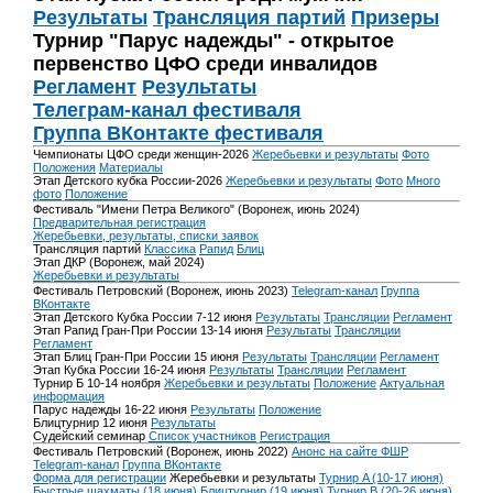
Результаты
Трансляция партий
Призеры
Турнир "Парус надежды" - открытое
первенство ЦФО среди инвалидов
Регламент
Результаты
Телеграм-канал фестиваля
Группа ВКонтакте фестиваля
Чемпионаты ЦФО среди женщин-2026
Жеребьевки и результаты
Фото
Положения
Материалы
Этап Детского кубка России-2026
Жеребьевки и результаты
Фото
Много
фото
Положение
Фестиваль "Имени Петра Великого" (Воронеж, июнь 2024)
Предварительная регистрация
Жеребьевки, результаты, списки заявок
Трансляция партий
Классика
Рапид
Блиц
Этап ДКР (Воронеж, май 2024)
Жеребьевки и результаты
Фестиваль Петровский (Воронеж, июнь 2023)
Telegram-канал
Группа
ВКонтакте
Этап Детского Кубка России 7-12 июня
Результаты
Трансляции
Регламент
Этап Рапид Гран-При России 13-14 июня
Результаты
Трансляции
Регламент
Этап Блиц Гран-При России 15 июня
Результаты
Трансляции
Регламент
Этап Кубка России 16-24 июня
Результаты
Трансляции
Регламент
Турнир Б 10-14 ноября
Жеребьевки и результаты
Положение
Актуальная
информация
Парус надежды 16-22 июня
Результаты
Положение
Блицтурнир 12 июня
Результаты
Судейский семинар
Список участников
Регистрация
Фестиваль Петровский (Воронеж, июнь 2022)
Анонс на сайте ФШР
Telegram-канал
Группа ВКонтакте
Форма для регистрации
Жеребьевки и результаты
Турнир A (10-17 июня)
Быстрые шахматы (18 июня)
Блицтурнир (19 июня)
Турнир B (20-26 июня)