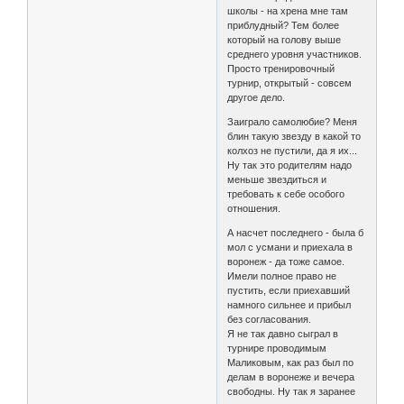
школы - на хрена мне там
приблудный? Тем более
который на голову выше
среднего уровня участников.
Просто тренировочный
турнир, открытый - совсем
другое дело.
Заиграло самолюбие? Меня
блин такую звезду в какой то
колхоз не пустили, да я их...
Ну так это родителям надо
меньше звездиться и
требовать к себе особого
отношения.
А насчет последнего - была б
мол с усмани и приехала в
воронеж - да тоже самое.
Имели полное право не
пустить, если приехавший
намного сильнее и прибыл
без согласования.
Я не так давно сыграл в
турнире проводимым
Маликовым, как раз был по
делам в воронеже и вечера
свободны. Ну так я заранее