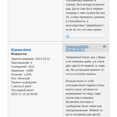
случайному новичку в
турнир, был всегда искренне
рад. Да он сам бы в первую
очередь с ним сыграл бы раз
10, чтобы проверить уровень
и способности, а
впоследствии "завербовать",
если он тот, кто ему нужен.
+1
Поделиться
2016-
40
Яурова Инна
03-01 22:03:17
Модератор
Уважаемый Xuser, мы с Вами
Зарегистрирован
: 2014-10-11
и не знакомы даже, и в глаза
Приглашений:
0
друг друга не видели, а, надо
Сообщений:
1515
же, Вы услышали именно то,
Уважение:
+1080
что я и хотела сказать.
Позитив:
+1246
Пол:
Женский
Больше всего в этой
Провел на форуме:
ситуации меня задели слезы
1 месяц 5 дней
моего сына, которые он
Последний визит:
размазывал по лицу, сидя
2023-12-15 22:46:08
потом уже в машине.
Возможно поэтому и
сообщение было чересчур
эмоциональным. Живем-то
мы в основном для детей,