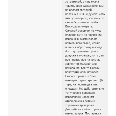
за грамотой, а я не ехала
тешить свое самолюбие. Мы
не болеем звездной
болезнью. И я не думаю, хоть
что тут говорите, что кому-то
стало бы плохо, если бы
Егору дали поиграть.
Сильный соперник не хуже
слабого, хотя по прочтении
избранных моментов из
написанного выше, можно
прийти к обратному выводу.
А что до организаторов и
допуска в турниры, то тут, вы
все правы, все напрямую
зависит от желания или
нежелания. Как-то Сергей
Константинович пожалел
Егора и принял в блиц
выходного дня с третьего (!)
тура, на первые два мы
опоздали. Мы действительно
тут у себя в Воронеже
избалованы хорошим
отношением к детям и
хорошими тренерами.
Для себя из этой истории я
вынесла урок. Постараюсь