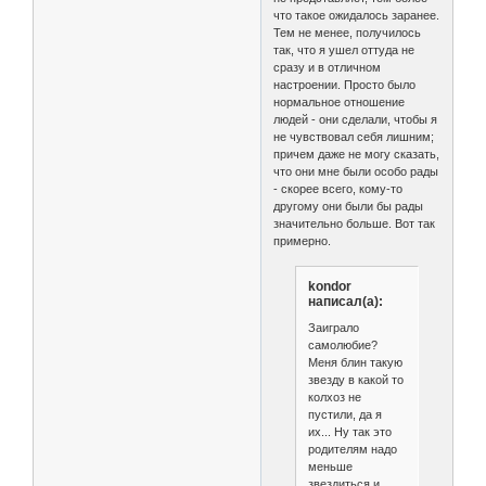
что такое ожидалось заранее.
Тем не менее, получилось
так, что я ушел оттуда не
сразу и в отличном
настроении. Просто было
нормальное отношение
людей - они сделали, чтобы я
не чувствовал себя лишним;
причем даже не могу сказать,
что они мне были особо рады
- скорее всего, кому-то
другому они были бы рады
значительно больше. Вот так
примерно.
kondor
написал(а):
Заиграло
самолюбие?
Меня блин такую
звезду в какой то
колхоз не
пустили, да я
их... Ну так это
родителям надо
меньше
звездиться и