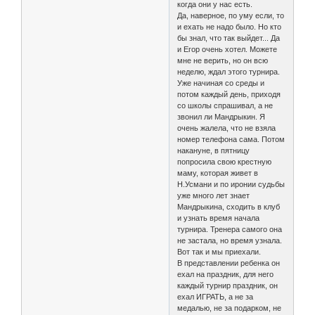
когда они у нас есть.
Да, наверное, по уму если, то
и ехать не надо было. Но кто
бы знал, что так выйдет... Да
и Егор очень хотел. Можете
мне не верить, но он всю
неделю, ждал этого турнира.
Уже начиная со среды и
потом каждый день, приходя
со школы спрашивал, а не
звонил ли Мандрыкин. Я
очень жалела, что не взяла
номер телефона сама. Потом
накануне, в пятницу
попросила свою крестную
маму, которая живет в
Н.Усмани и по иронии судьбы
уже много лет знает
Мандрыкина, сходить в клуб
и узнать время начала
турнира. Тренера самого она
не застала, но время узнала.
Вот так и мы приехали.
В представлении ребенка он
ехал на праздник, для него
каждый турнир праздник, он
ехал ИГРАТЬ, а не за
медалью, не за подарком, не