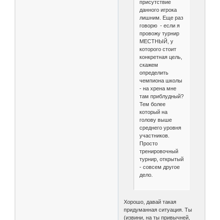
присутствие
данного игрока
лишним. Еще раз
говорю - если я
провожу турнир
МЕСТНЫЙ, у
которого стоит
конкретная цель,
скажем
определить
чемпиона школы
- на хрена мне
там приблудный?
Тем более
который на
голову выше
среднего уровня
участников.
Просто
тренировочный
турнир, открытый
- совсем другое
дело.
Хорошо, давай такая
придуманная ситуация. Ты
(извини, на ты привычней,