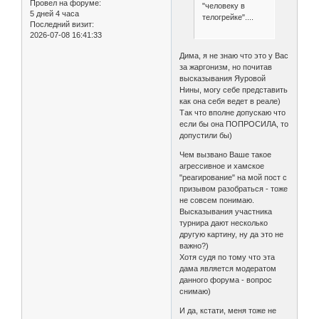
Провел на форуме:
"человеку в
5 дней 4 часа
телогрейке"....
Последний визит:
2026-07-08 16:41:33
Дима, я не знаю что это у Вас
за жаргонизм, но почитав
высказывания Яуровой
Нины, могу себе представить
как она себя ведет в реале)
Так что вполне допускаю что
если бы она ПОПРОСИЛА, то
допустили бы)
Чем вызвано Ваше такое
агрессивное и хамское
"реагирование" на мой пост с
призывом разобраться - тоже
не совсем понимаю.
Высказывания участника
турнира дают несколько
другую картину, ну да это не
важно?)
Хотя судя по тому что эта
дама является модератом
данного форума - вопрос
снимаю)
И да, кстати, меня тоже не