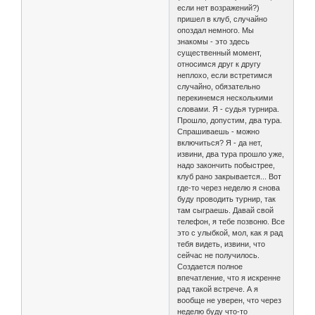
если нет возражений?)
пришел в клуб, случайно
опоздал немного. Мы
знакомы - это здесь
существенный момент,
относимся друг к другу
неплохо, если встретимся
случайно, обязательно
перекинемся несколькими
словами. Я - судья турнира.
Прошло, допустим, два тура.
Спрашиваешь - можно
включиться? Я - да нет,
извини, два тура прошло уже,
надо закончить побыстрее,
клуб рано закрывается... Вот
где-то через неделю я снова
буду проводить турнир, так
там сыграешь. Давай свой
телефон, я тебе позвоню. Все
это с улыбкой, мол, как я рад
тебя видеть, извини, что
сейчас не получилось.
Создается полное
впечатление, что я искренне
рад такой встрече. А я
вообще не уверен, что через
неделю буду что-то