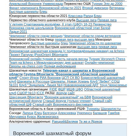
Апрельский Воронеж
Универсиада
Первенство ОШК
Турнир Эло до 2000
Финал чемпионата Воронежской области-2021
Второй дивизион
Ветераны
Быстрые шахматы
Блиц
Юниорские первенства области-2021
Классика
Рапид
Блиц
Первенство областного шахматного клуба
Высшая лига
Первая лига
V летняя Спартакиада молодёжи, II этап (ЦФО) 18-23
Первенство
Воронежа среди школьников
Воронежский областной этап Белой
Ладьи-2021
Чемпионат области среди женщин
Чемпионат области среди ветеранов
Чемпионат области по блицу
первая лига
высшая лига
Мемориал
Загоровского
быстрые шахматы
блиц
Чемпионат области по шахматам
Чемпионат области по быстрым шахматам
высшая лига
первая лига
Воронежская шахматная команда (с подтверждёнными никами) на lichess
Проект Патиум (PostOrion) ВКонтакте
Воронежский онлайн-турнир в честь начала весны
Турнир Voronezh Chess
Team на lichess к Международному дню шахмат
Онлайн-чемпионат
Европы на chess.com
Полная информация
Шахматные новости:
Telegram-канал о шахматах в Воронежской
области
Группа ВКонтакте "Воронежский областной шахматный
клуб"
Спорт-Игрок
РИА Воронеж
ЦСП СК ВО
Борисоглебский шахматный
клуб
Шахматы в Россоши
Шахматы. Новая Усмань
Клуб "Дебют" СОШ
№101
Клуб "Эндшпиль" Лицея №4
Нововоронежский ДДТ
Труд-Черноземье
Шахматные организации:
FIDE
ФШР
МШФ ЦФО
Областной шахматный
клуб
СШОР №13
ICCF
РАЗШ:
форум
сайт
Шахсекция ВКонтакте
"Воронеж шахматный" на БВФ
Воронежский
исторический форум
Cтарый форум (только чтение)
Старый сайт
областной ШФ
Старый сайт Воронежского фестиваля
Воронежская область в базе соревнований РШФ:
Турниры
Шахматисты
Соседи:
Липецк
Елец
Белгород
Алексеевка
Урюпинск
Балашов
Тамбов
Мичуринск
Курск
Железногорск
Альтернативно одаренные:
Раецкий&Беляев
Те же и Яриков
Воронежский шахматный форум