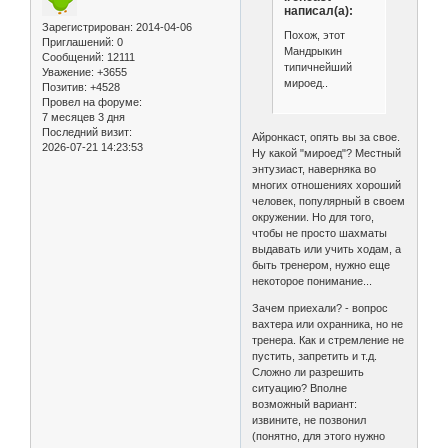
написал(а):
Зарегистрирован
: 2014-04-06
Похож, этот
Приглашений:
0
Мандрыкин
Сообщений:
12111
типичнейший
Уважение:
+3655
мироед..
Позитив:
+4528
Провел на форуме:
7 месяцев 3 дня
Последний визит:
Айронкаст, опять вы за свое.
2026-07-21 14:23:53
Ну какой "мироед"? Местный
энтузиаст, наверняка во
многих отношениях хороший
человек, популярный в своем
окружении. Но для того,
чтобы не просто шахматы
выдавать или учить ходам, а
быть тренером, нужно еще
некоторое понимание...
Зачем приехали? - вопрос
вахтера или охранника, но не
тренера. Как и стремление не
пустить, запретить и т.д.
Сложно ли разрешить
ситуацию? Вполне
возможный вариант:
извините, не позвонил
(понятно, для этого нужно