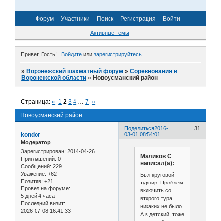
Форум
Участники
Поиск
Регистрация
Войти
Активные темы
Привет, Гость!
Войдите
или
зарегистрируйтесь
.
»
Воронежский шахматный форум
»
Соревнования в
Воронежской области
»
Новоусманский район
Страница:
«
1
2
3
4
…
7
»
Новоусманский район
Поделиться
2016-
31
kondor
03-01 08:54:01
Модератор
Зарегистрирован
: 2014-04-26
Маликов С
Приглашений:
0
написал(а):
Сообщений:
229
Уважение:
+62
Был круговой
Позитив:
+21
турнир. Проблем
Провел на форуме:
включить со
5 дней 4 часа
второго тура
Последний визит:
никаких не было.
2026-07-08 16:41:33
А в детский, тоже