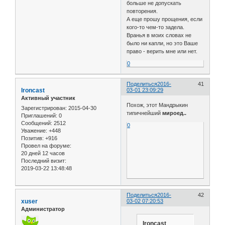
больше не допускать
повторения.
А еще прошу прощения, если
кого-то чем-то задела.
Вранья в моих словах не
было ни капли, но это Ваше
право - верить мне или нет.
0
Поделиться
2016-
41
Ironcast
03-01 23:09:29
Активный участник
Похож, этот Мандрыкин
Зарегистрирован
: 2015-04-30
типичнейший
мироед..
Приглашений:
0
Сообщений:
2512
0
Уважение:
+448
Позитив:
+916
Провел на форуме:
20 дней 12 часов
Последний визит:
2019-03-22 13:48:48
Поделиться
2016-
42
xuser
03-02 07:20:53
Администратор
Ironcast