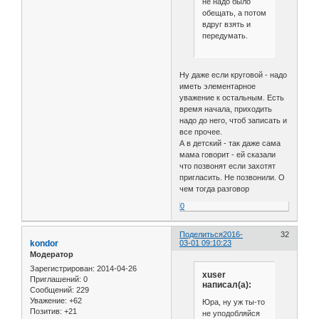
не надо было
обещать, а потом
вдруг взять и
передумать.
Ну даже если круговой - надо
иметь элементарное
уважение к остальным. Есть
время начала, приходить
надо до него, чтоб записать и
все прочее.
А в детский - так даже сама
мама говорит - ей сказали
что позвонят если захотят
пригласить. Не позвонили. О
чем тогда разговор
0
Поделиться
2016-
32
kondor
03-01 09:10:23
Модератор
Зарегистрирован
: 2014-04-26
xuser
Приглашений:
0
написал(а):
Сообщений:
229
Уважение:
+62
Юра, ну уж ты-то
Позитив:
+21
не уподобляйся