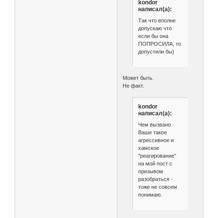
kondor
написал(а):
Так что вполне
допускаю что
если бы она
ПОПРОСИЛА, то
допустили бы)
Может быть.
Не факт.
kondor
написал(а):
Чем вызвано
Ваше такое
агрессивное и
хамское
"реагирование"
на мой пост с
призывом
разобраться -
тоже не совсем
понимаю.