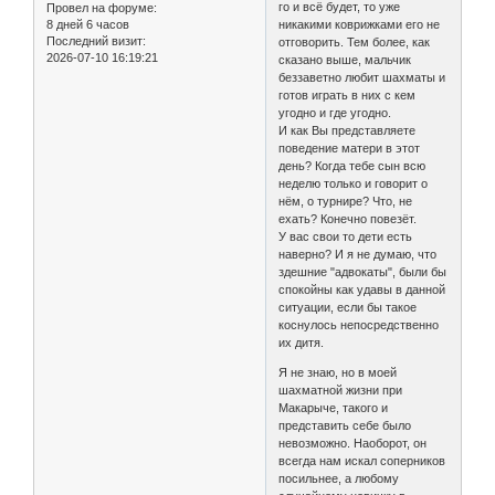
го и всё будет, то уже
Провел на форуме:
8 дней 6 часов
никакими коврижками его не
Последний визит:
отговорить. Тем более, как
2026-07-10 16:19:21
сказано выше, мальчик
беззаветно любит шахматы и
готов играть в них с кем
угодно и где угодно.
И как Вы представляете
поведение матери в этот
день? Когда тебе сын всю
неделю только и говорит о
нём, о турнире? Что, не
ехать? Конечно повезёт.
У вас свои то дети есть
наверно? И я не думаю, что
здешние "адвокаты", были бы
спокойны как удавы в данной
ситуации, если бы такое
коснулось непосредственно
их дитя.
Я не знаю, но в моей
шахматной жизни при
Макарыче, такого и
представить себе было
невозможно. Наоборот, он
всегда нам искал соперников
посильнее, а любому