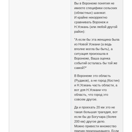
Вы в Воронеже понятия не
имеете специфики сельских
(областных) шахмат.
И крайне некорректно
сравнивать Воронеж и
Н.Усмань (или любой другой
район):
"А если бы эта женщина была
из Новой Усмани (а ведь
вполне могла бы быть), а
ситуация произошла в
Воронеже, Ваша оценка
событий осталась бы той же
самой?"
В Воронеже это область
(Рудаков), а не город (Костин)
и Н.Усмань часть области, а
вот для Н.Усмани что
область, что город это
совсем другое.
Да и проехать 20 км это не
такая большая трагедия, вот
если бы до Богучара (более
200 км) другое дело.
Можно привести множество
причин произошедшего. Если