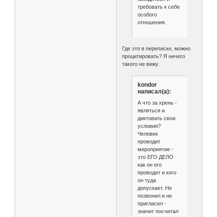
требовать к себе
особого
отношения.
Где это в переписке, можно
процитировать? Я ничего
такого не вижу.
kondor
написал(а):
А что за хрень -
являться и
диктовать свои
условия?
Человек
проводит
мероприятие -
это ЕГО ДЕЛО
как он его
проводит и кого
он туда
допускает. Не
позвонил и не
пригласил -
значит посчитал