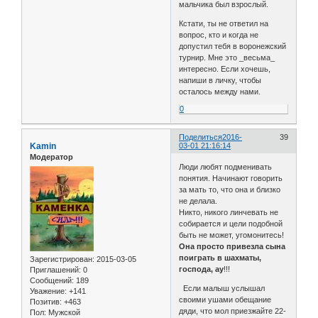
мальчика был взрослый.
Кстати, ты не ответил на
вопрос, кто и когда не
допустил тебя в воронежский
турнир. Мне это _весьма_
интересно. Если хочешь,
напиши в личку, чтобы
осталось между нами.
0
Поделиться
2016-
39
Kamin
03-01 21:16:14
Модератор
Люди любят подменивать
понятия. Начинают говорить
за мать то, что она и близко
не делала.
Никто, никого линчевать не
собирается и цели подобной
быть не может, угомонитесь!
Она просто привезла сына
поиграть в шахматы,
Зарегистрирован
: 2015-03-05
господа, ау
!!!
Приглашений:
0
Сообщений:
189
Если малыш услышал
Уважение:
+141
своими ушами обещание
Позитив:
+463
дяди, что мол приезжайте 22-
Пол:
Мужской