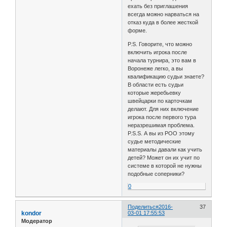
ехать без приглашения
всегда можно нарваться на
отказ куда в более жесткой
форме.
P.S. Говорите, что можно
включить игрока после
начала турнира, это вам в
Воронеже легко, а вы
квалификацию судьи знаете?
В области есть судьи
которые жеребьевку
швейцарки по карточкам
делают. Для них включение
игрока после первого тура
неразрешимая проблема.
P.S.S. А вы из РОО этому
судье методические
материалы давали как учить
детей? Может он их учит по
системе в которой не нужны
подобные соперники?
0
Поделиться
2016-
37
kondor
03-01 17:55:53
Модератор