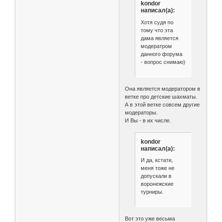
kondor
написал(а):
Хотя судя по
тому что эта
дама является
модератром
данного форума
- вопрос снимаю)
Она является модератором в
ветке про детские шахматы.
А в этой ветке совсем другие
модераторы.
И Вы - в их числе.
kondor
написал(а):
И да, кстати,
меня тоже не
допускали в
воронежские
турниры.
Вот это уже весьма