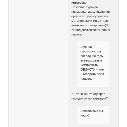
интересно.
Название турнира,
примерная дата, фамилии
организаторов/судей, как
мотивировали отказ (или
никак не мотивировали)?
Народ должен знать своих
героев.
А уж как
формируются
последние годы
всевозможные
чемпионаты
ОБЛАСТИ - уже
и говорить всем
надоело.
И что, я как-то одобрял
порядок их организации?
Заботливые вы
наши)