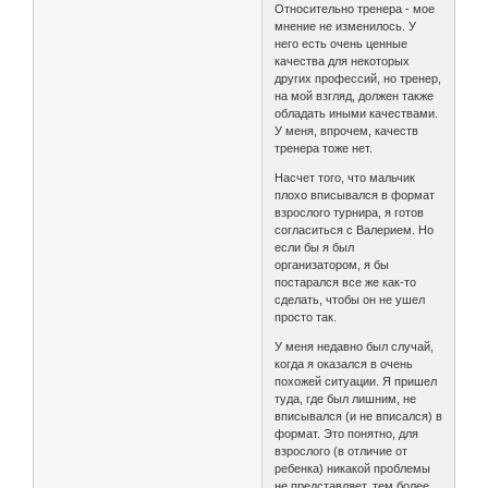
Относительно тренера - мое
мнение не изменилось. У
него есть очень ценные
качества для некоторых
других профессий, но тренер,
на мой взгляд, должен также
обладать иными качествами.
У меня, впрочем, качеств
тренера тоже нет.
Насчет того, что мальчик
плохо вписывался в формат
взрослого турнира, я готов
согласиться с Валерием. Но
если бы я был
организатором, я бы
постарался все же как-то
сделать, чтобы он не ушел
просто так.
У меня недавно был случай,
когда я оказался в очень
похожей ситуации. Я пришел
туда, где был лишним, не
вписывался (и не вписался) в
формат. Это понятно, для
взрослого (в отличие от
ребенка) никакой проблемы
не представляет, тем более