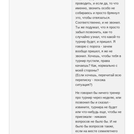
проводить, и если да, то что
именно, звонить особо не
собираюсь и просто брякнул
это, чтобы отвязаться.
Соответственно, и не звонил.
Ты же подумал, что я просто
забыл позвонить, как-то
случайно узнал, что какой-то
турнир будет, и пришел. Я
говорю с порога - зачем
вообще пришел, я же не
звонил. Хочешь, чтобы тебя в
турнир пустили, права
качаешь? Как, нормально с
моей стороны?
(Если хочешь, перечитай всю
переписку - похожа
ситуация?)
Не говорил бы ничего тренер
про турнир через неделю, или
позвонил бы и сказал -
извините, турнира не будет
или что-нибудь еще, чтобы не
приезжали - никаких
вопросов не было бы. И не
было бы вопросов также,
если на месте семилетнего