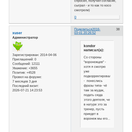
спросил, получил согласие,
сыграл - и то как то косо
смотрели)
0
Поделиться
2016-
38
xuser
03-01 20:26:52
Администратор
kondor
написал(а):
Зарегистрирован
: 2014-04-06
Со стороны
Приглашений:
0
"воронежцев" -
Сообщений:
12111
хотя я смотрю
Уважение:
+3655
уже
Позитив:
+4528
подкорректировали)))
Провел на форуме:
- понеслись
7 месяцев 3 дня
фразы типа- чё
Последний визит:
там за мудак,
2026-07-21 14:23:53
подать сюда
этого деятеля, че
в натуре это за
тренер, пусть
приедет в
воронеж мы его...