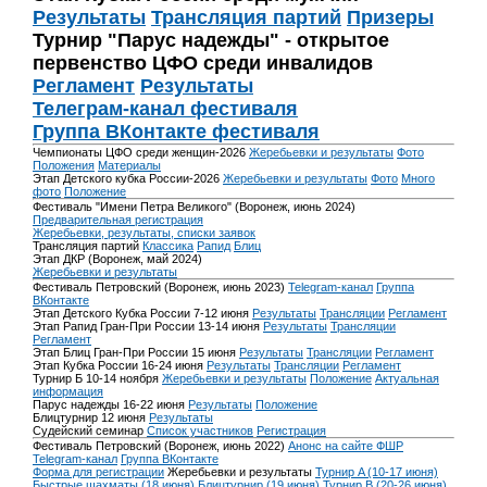
Результаты
Трансляция партий
Призеры
Турнир "Парус надежды" - открытое
первенство ЦФО среди инвалидов
Регламент
Результаты
Телеграм-канал фестиваля
Группа ВКонтакте фестиваля
Чемпионаты ЦФО среди женщин-2026
Жеребьевки и результаты
Фото
Положения
Материалы
Этап Детского кубка России-2026
Жеребьевки и результаты
Фото
Много
фото
Положение
Фестиваль "Имени Петра Великого" (Воронеж, июнь 2024)
Предварительная регистрация
Жеребьевки, результаты, списки заявок
Трансляция партий
Классика
Рапид
Блиц
Этап ДКР (Воронеж, май 2024)
Жеребьевки и результаты
Фестиваль Петровский (Воронеж, июнь 2023)
Telegram-канал
Группа
ВКонтакте
Этап Детского Кубка России 7-12 июня
Результаты
Трансляции
Регламент
Этап Рапид Гран-При России 13-14 июня
Результаты
Трансляции
Регламент
Этап Блиц Гран-При России 15 июня
Результаты
Трансляции
Регламент
Этап Кубка России 16-24 июня
Результаты
Трансляции
Регламент
Турнир Б 10-14 ноября
Жеребьевки и результаты
Положение
Актуальная
информация
Парус надежды 16-22 июня
Результаты
Положение
Блицтурнир 12 июня
Результаты
Судейский семинар
Список участников
Регистрация
Фестиваль Петровский (Воронеж, июнь 2022)
Анонс на сайте ФШР
Telegram-канал
Группа ВКонтакте
Форма для регистрации
Жеребьевки и результаты
Турнир A (10-17 июня)
Быстрые шахматы (18 июня)
Блицтурнир (19 июня)
Турнир B (20-26 июня)