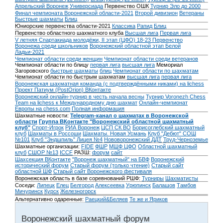
Апрельский Воронеж
Универсиада
Первенство ОШК
Турнир Эло до 2000
Финал чемпионата Воронежской области-2021
Второй дивизион
Ветераны
Быстрые шахматы
Блиц
Юниорские первенства области-2021
Классика
Рапид
Блиц
Первенство областного шахматного клуба
Высшая лига
Первая лига
V летняя Спартакиада молодёжи, II этап (ЦФО) 18-23
Первенство
Воронежа среди школьников
Воронежский областной этап Белой
Ладьи-2021
Чемпионат области среди женщин
Чемпионат области среди ветеранов
Чемпионат области по блицу
первая лига
высшая лига
Мемориал
Загоровского
быстрые шахматы
блиц
Чемпионат области по шахматам
Чемпионат области по быстрым шахматам
высшая лига
первая лига
Воронежская шахматная команда (с подтверждёнными никами) на lichess
Проект Патиум (PostOrion) ВКонтакте
Воронежский онлайн-турнир в честь начала весны
Турнир Voronezh Chess
Team на lichess к Международному дню шахмат
Онлайн-чемпионат
Европы на chess.com
Полная информация
Шахматные новости:
Telegram-канал о шахматах в Воронежской
области
Группа ВКонтакте "Воронежский областной шахматный
клуб"
Спорт-Игрок
РИА Воронеж
ЦСП СК ВО
Борисоглебский шахматный
клуб
Шахматы в Россоши
Шахматы. Новая Усмань
Клуб "Дебют" СОШ
№101
Клуб "Эндшпиль" Лицея №4
Нововоронежский ДДТ
Труд-Черноземье
Шахматные организации:
FIDE
ФШР
МШФ ЦФО
Областной шахматный
клуб
СШОР №13
ICCF
РАЗШ:
форум
сайт
Шахсекция ВКонтакте
"Воронеж шахматный" на БВФ
Воронежский
исторический форум
Cтарый форум (только чтение)
Старый сайт
областной ШФ
Старый сайт Воронежского фестиваля
Воронежская область в базе соревнований РШФ:
Турниры
Шахматисты
Соседи:
Липецк
Елец
Белгород
Алексеевка
Урюпинск
Балашов
Тамбов
Мичуринск
Курск
Железногорск
Альтернативно одаренные:
Раецкий&Беляев
Те же и Яриков
Воронежский шахматный форум