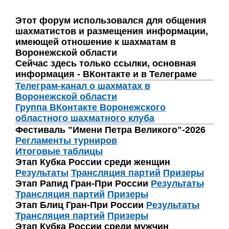
Этот форум использовался для общения
шахматистов и размещения информации,
имеющей отношение к шахматам в
Воронежской области
Сейчас здесь только ссылки, основная
информация - ВКонтакте и в Телеграме
Телеграм-канал о шахматах в
Воронежской области
Группа ВКонтакте Воронежского
областного шахматного клуба
Фестиваль "Имени Петра Великого"-2026
Регламенты турниров
Итоговые таблицы
Этап Кубка России среди женщин
Результаты
Трансляция партий
Призеры
Этап Рапид Гран-При России
Результаты
Трансляция партий
Призеры
Этап Блиц Гран-При России
Результаты
Трансляция партий
Призеры
Этап Кубка России среди мужчин