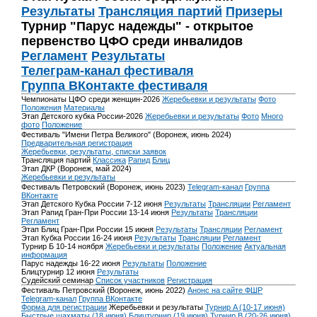
Результаты
Трансляция партий
Призеры
Турнир "Парус надежды" - открытое
первенство ЦФО среди инвалидов
Регламент
Результаты
Телеграм-канал фестиваля
Группа ВКонтакте фестиваля
Чемпионаты ЦФО среди женщин-2026
Жеребьевки и результаты
Фото
Положения
Материалы
Этап Детского кубка России-2026
Жеребьевки и результаты
Фото
Много
фото
Положение
Фестиваль "Имени Петра Великого" (Воронеж, июнь 2024)
Предварительная регистрация
Жеребьевки, результаты, списки заявок
Трансляция партий
Классика
Рапид
Блиц
Этап ДКР (Воронеж, май 2024)
Жеребьевки и результаты
Фестиваль Петровский (Воронеж, июнь 2023)
Telegram-канал
Группа
ВКонтакте
Этап Детского Кубка России 7-12 июня
Результаты
Трансляции
Регламент
Этап Рапид Гран-При России 13-14 июня
Результаты
Трансляции
Регламент
Этап Блиц Гран-При России 15 июня
Результаты
Трансляции
Регламент
Этап Кубка России 16-24 июня
Результаты
Трансляции
Регламент
Турнир Б 10-14 ноября
Жеребьевки и результаты
Положение
Актуальная
информация
Парус надежды 16-22 июня
Результаты
Положение
Блицтурнир 12 июня
Результаты
Судейский семинар
Список участников
Регистрация
Фестиваль Петровский (Воронеж, июнь 2022)
Анонс на сайте ФШР
Telegram-канал
Группа ВКонтакте
Форма для регистрации
Жеребьевки и результаты
Турнир A (10-17 июня)
Быстрые шахматы (18 июня)
Блицтурнир (19 июня)
Турнир B (20-26 июня)