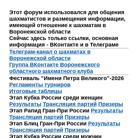
Этот форум использовался для общения
шахматистов и размещения информации,
имеющей отношение к шахматам в
Воронежской области
Сейчас здесь только ссылки, основная
информация - ВКонтакте и в Телеграме
Телеграм-канал о шахматах в
Воронежской области
Группа ВКонтакте Воронежского
областного шахматного клуба
Фестиваль "Имени Петра Великого"-2026
Регламенты турниров
Итоговые таблицы
Этап Кубка России среди женщин
Результаты
Трансляция партий
Призеры
Этап Рапид Гран-При России
Результаты
Трансляция партий
Призеры
Этап Блиц Гран-При России
Результаты
Трансляция партий
Призеры
Этап Кубка России среди мужчин