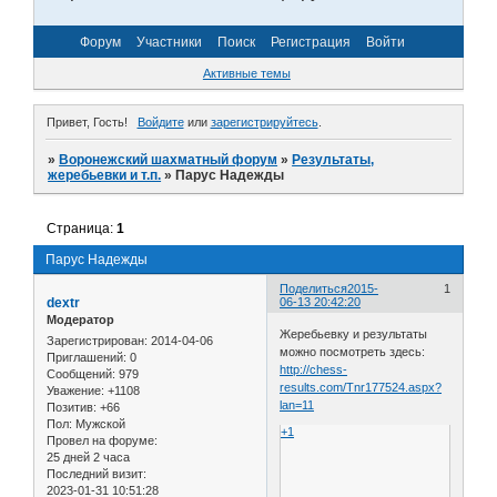
Форум
Участники
Поиск
Регистрация
Войти
Активные темы
Привет, Гость!
Войдите
или
зарегистрируйтесь
.
»
Воронежский шахматный форум
»
Результаты,
жеребьевки и т.п.
»
Парус Надежды
Страница:
1
Парус Надежды
Поделиться
2015-
1
dextr
06-13 20:42:20
Модератор
Жеребьевку и результаты
Зарегистрирован
: 2014-04-06
можно посмотреть здесь:
Приглашений:
0
http://chess-
Сообщений:
979
results.com/Tnr177524.aspx?
Уважение:
+1108
lan=11
Позитив:
+66
Пол:
Мужской
+1
Провел на форуме:
25 дней 2 часа
Последний визит:
2023-01-31 10:51:28