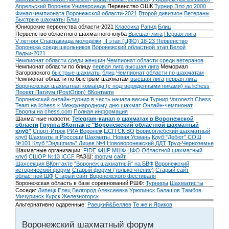
Апрельский Воронеж
Универсиада
Первенство ОШК
Турнир Эло до 2000
Финал чемпионата Воронежской области-2021
Второй дивизион
Ветераны
Быстрые шахматы
Блиц
Юниорские первенства области-2021
Классика
Рапид
Блиц
Первенство областного шахматного клуба
Высшая лига
Первая лига
V летняя Спартакиада молодёжи, II этап (ЦФО) 18-23
Первенство
Воронежа среди школьников
Воронежский областной этап Белой
Ладьи-2021
Чемпионат области среди женщин
Чемпионат области среди ветеранов
Чемпионат области по блицу
первая лига
высшая лига
Мемориал
Загоровского
быстрые шахматы
блиц
Чемпионат области по шахматам
Чемпионат области по быстрым шахматам
высшая лига
первая лига
Воронежская шахматная команда (с подтверждёнными никами) на lichess
Проект Патиум (PostOrion) ВКонтакте
Воронежский онлайн-турнир в честь начала весны
Турнир Voronezh Chess
Team на lichess к Международному дню шахмат
Онлайн-чемпионат
Европы на chess.com
Полная информация
Шахматные новости:
Telegram-канал о шахматах в Воронежской
области
Группа ВКонтакте "Воронежский областной шахматный
клуб"
Спорт-Игрок
РИА Воронеж
ЦСП СК ВО
Борисоглебский шахматный
клуб
Шахматы в Россоши
Шахматы. Новая Усмань
Клуб "Дебют" СОШ
№101
Клуб "Эндшпиль" Лицея №4
Нововоронежский ДДТ
Труд-Черноземье
Шахматные организации:
FIDE
ФШР
МШФ ЦФО
Областной шахматный
клуб
СШОР №13
ICCF
РАЗШ:
форум
сайт
Шахсекция ВКонтакте
"Воронеж шахматный" на БВФ
Воронежский
исторический форум
Cтарый форум (только чтение)
Старый сайт
областной ШФ
Старый сайт Воронежского фестиваля
Воронежская область в базе соревнований РШФ:
Турниры
Шахматисты
Соседи:
Липецк
Елец
Белгород
Алексеевка
Урюпинск
Балашов
Тамбов
Мичуринск
Курск
Железногорск
Альтернативно одаренные:
Раецкий&Беляев
Те же и Яриков
Воронежский шахматный форум