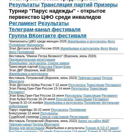
Результаты
Трансляция партий
Призеры
Турнир "Парус надежды" - открытое
первенство ЦФО среди инвалидов
Регламент
Результаты
Телеграм-канал фестиваля
Группа ВКонтакте фестиваля
Чемпионаты ЦФО среди женщин-2026
Жеребьевки и результаты
Фото
Положения
Материалы
Этап Детского кубка России-2026
Жеребьевки и результаты
Фото
Много
фото
Положение
Фестиваль "Имени Петра Великого" (Воронеж, июнь 2024)
Предварительная регистрация
Жеребьевки, результаты, списки заявок
Трансляция партий
Классика
Рапид
Блиц
Этап ДКР (Воронеж, май 2024)
Жеребьевки и результаты
Фестиваль Петровский (Воронеж, июнь 2023)
Telegram-канал
Группа
ВКонтакте
Этап Детского Кубка России 7-12 июня
Результаты
Трансляции
Регламент
Этап Рапид Гран-При России 13-14 июня
Результаты
Трансляции
Регламент
Этап Блиц Гран-При России 15 июня
Результаты
Трансляции
Регламент
Этап Кубка России 16-24 июня
Результаты
Трансляции
Регламент
Турнир Б 10-14 ноября
Жеребьевки и результаты
Положение
Актуальная
информация
Парус надежды 16-22 июня
Результаты
Положение
Блицтурнир 12 июня
Результаты
Судейский семинар
Список участников
Регистрация
Фестиваль Петровский (Воронеж, июнь 2022)
Анонс на сайте ФШР
Telegram-канал
Группа ВКонтакте
Форма для регистрации
Жеребьевки и результаты
Турнир A (10-17 июня)
Быстрые шахматы (18 июня)
Блицтурнир (19 июня)
Турнир B (20-26 июня)