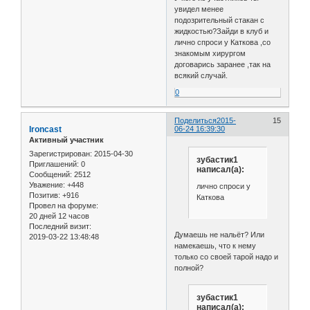
увидел менее
подозрительный стакан с
жидкостью?Зайди в клуб и
лично спроси у Каткова ,со
знакомым хирургом
договарись заранее ,так на
всякий случай.
0
Поделиться
2015-
15
Ironcast
06-24 16:39:30
Активный участник
Зарегистрирован
: 2015-04-30
зубастик1
Приглашений:
0
написал(а):
Сообщений:
2512
Уважение:
+448
лично спроси у
Позитив:
+916
Каткова
Провел на форуме:
20 дней 12 часов
Последний визит:
Думаешь не нальёт? Или
2019-03-22 13:48:48
намекаешь, что к нему
только со своей тарой надо и
полной?
зубастик1
написал(а):