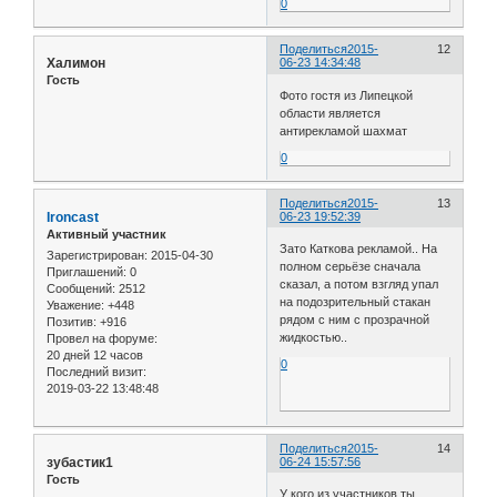
0
Поделиться
2015-
12
Халимон
06-23 14:34:48
Гость
Фото гостя из Липецкой
области является
антирекламой шахмат
0
Поделиться
2015-
13
Ironcast
06-23 19:52:39
Активный участник
Зато Каткова рекламой.. На
Зарегистрирован
: 2015-04-30
полном серьёзе сначала
Приглашений:
0
сказал, а потом взгляд упал
Сообщений:
2512
на подозрительный стакан
Уважение:
+448
рядом с ним с прозрачной
Позитив:
+916
жидкостью..
Провел на форуме:
20 дней 12 часов
0
Последний визит:
2019-03-22 13:48:48
Поделиться
2015-
14
зубастик1
06-24 15:57:56
Гость
У кого из участников ты