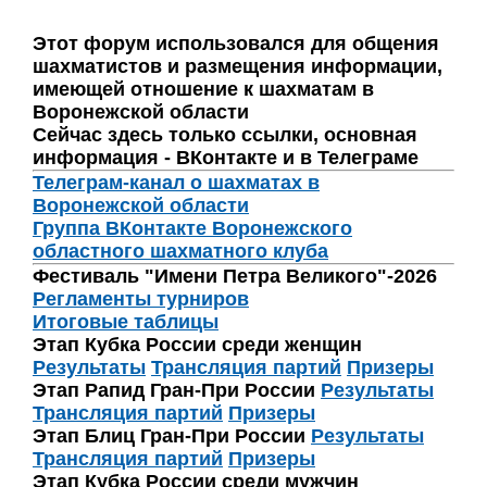
Этот форум использовался для общения
шахматистов и размещения информации,
имеющей отношение к шахматам в
Воронежской области
Сейчас здесь только ссылки, основная
информация - ВКонтакте и в Телеграме
Телеграм-канал о шахматах в
Воронежской области
Группа ВКонтакте Воронежского
областного шахматного клуба
Фестиваль "Имени Петра Великого"-2026
Регламенты турниров
Итоговые таблицы
Этап Кубка России среди женщин
Результаты
Трансляция партий
Призеры
Этап Рапид Гран-При России
Результаты
Трансляция партий
Призеры
Этап Блиц Гран-При России
Результаты
Трансляция партий
Призеры
Этап Кубка России среди мужчин