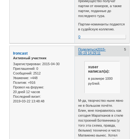
преимущество получат
партии от юниоров, а также
партии, поданные до
последнего тура.
Партии-номинанты подаются
в судейскую коллегию.
0
Поделиться
2015-
5
Ironcast
06-19 14:29:11
Активный участник
Зарегистрирован
: 2015-04-30
xuser
Приглашений:
0
написал(а):
Сообщений:
2512
Уважение:
+448
в размере 1000
Позитив:
+916
рублей.
Провел на форуме:
20 дней 12 часов
Последний визит:
М-да, творчество ныне явно
2019-03-22 13:48:48
не в большом почёте.
Блин, мне понравилось как
сегодня Маратканов в стиле
построений Ботвинника (у
того эта схема, правда,
белыми) технично и чисто
Матвиенко вынес. Хотел