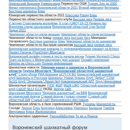
Апрельский Воронеж
Универсиада
Первенство ОШК
Турнир Эло до 2000
Финал чемпионата Воронежской области-2021
Второй дивизион
Ветераны
Быстрые шахматы
Блиц
Юниорские первенства области-2021
Классика
Рапид
Блиц
Первенство областного шахматного клуба
Высшая лига
Первая лига
V летняя Спартакиада молодёжи, II этап (ЦФО) 18-23
Первенство
Воронежа среди школьников
Воронежский областной этап Белой
Ладьи-2021
Чемпионат области среди женщин
Чемпионат области среди ветеранов
Чемпионат области по блицу
первая лига
высшая лига
Мемориал
Загоровского
быстрые шахматы
блиц
Чемпионат области по шахматам
Чемпионат области по быстрым шахматам
высшая лига
первая лига
Воронежская шахматная команда (с подтверждёнными никами) на lichess
Проект Патиум (PostOrion) ВКонтакте
Воронежский онлайн-турнир в честь начала весны
Турнир Voronezh Chess
Team на lichess к Международному дню шахмат
Онлайн-чемпионат
Европы на chess.com
Полная информация
Шахматные новости:
Telegram-канал о шахматах в Воронежской
области
Группа ВКонтакте "Воронежский областной шахматный
клуб"
Спорт-Игрок
РИА Воронеж
ЦСП СК ВО
Борисоглебский шахматный
клуб
Шахматы в Россоши
Шахматы. Новая Усмань
Клуб "Дебют" СОШ
№101
Клуб "Эндшпиль" Лицея №4
Нововоронежский ДДТ
Труд-Черноземье
Шахматные организации:
FIDE
ФШР
МШФ ЦФО
Областной шахматный
клуб
СШОР №13
ICCF
РАЗШ:
форум
сайт
Шахсекция ВКонтакте
"Воронеж шахматный" на БВФ
Воронежский
исторический форум
Cтарый форум (только чтение)
Старый сайт
областной ШФ
Старый сайт Воронежского фестиваля
Воронежская область в базе соревнований РШФ:
Турниры
Шахматисты
Соседи:
Липецк
Елец
Белгород
Алексеевка
Урюпинск
Балашов
Тамбов
Мичуринск
Курск
Железногорск
Альтернативно одаренные:
Раецкий&Беляев
Те же и Яриков
Воронежский шахматный форум