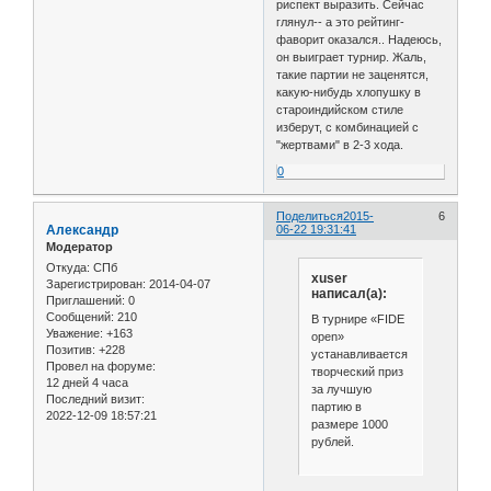
риспект выразить. Сейчас
глянул-- а это рейтинг-
фаворит оказался.. Надеюсь,
он выиграет турнир. Жаль,
такие партии не заценятся,
какую-нибудь хлопушку в
староиндийском стиле
изберут, с комбинацией с
"жертвами" в 2-3 хода.
0
Поделиться
2015-
6
Александр
06-22 19:31:41
Модератор
Откуда:
СПб
xuser
Зарегистрирован
: 2014-04-07
написал(а):
Приглашений:
0
Сообщений:
210
В турнире «FIDE
Уважение:
+163
open»
Позитив:
+228
устанавливается
Провел на форуме:
творческий приз
12 дней 4 часа
за лучшую
Последний визит:
партию в
2022-12-09 18:57:21
размере 1000
рублей.