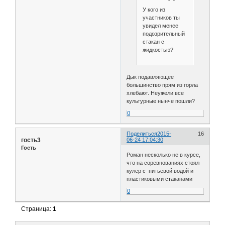
У кого из
участников ты
увидел менее
подозрительный
стакан с
жидкостью?
Дык подавляющее
большинство прям из горла
хлебают. Неужели все
культурные нынче пошли?
0
Поделиться
2015-
16
гость3
06-24 17:04:30
Гость
Роман несколько не в курсе,
что на соревнованиях стоял
кулер с питьевой водой и
пластиковыми стаканами
0
Страница:
1