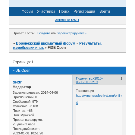
Форум
Участники
Поиск
Регистрация
Войти
Активные темы
Привет, Гость!
Войдите
или
зарегистрируйтесь
.
»
Воронежский шахматный форум
»
Результаты,
жеребьевки и т.п.
»
FIDE Open
Страница:
1
FIDE Open
Поделиться
2015-
1
dextr
06-12 11:32:19
Модератор
Трансляция -
Зарегистрирован
: 2014-04-06
http://vrnchessfestival.org/online/fideope
Приглашений:
0
Сообщений:
979
0
Уважение:
+1108
Позитив:
+66
Пол:
Мужской
Провел на форуме:
25 дней 2 часа
Последний визит:
2023-01-31 10:51:28