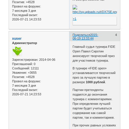
Позитив:
+4528
Провел на форуме:
7 месяцев 3 дня
Последний визит:
+1
2026-07-21 14:23:53
Поделиться
2015-
4
xuser
06-19 13:33:44
Администратор
Главный судья турнира FIDE
Open Павел Сиротин
анонсирует творческий приз
Зарегистрирован
: 2014-04-06
для участников турнира.
Приглашений:
0
Сообщений:
12111
В турнире «FIDE open»
Уважение:
+3655
устанавливается творческий
Позитив:
+4528
приз за лучшую партию в
Провел на форуме:
размере
1000 рублей
.
7 месяцев 3 дня
Последний визит:
Партии-претенденты
2026-07-21 14:23:53
подаются до окончания
турнира с комментариями.
При определении лучшей
партии будет учитываться
содержание как самой
партии, так и комментариев.
При прочих равных условиях