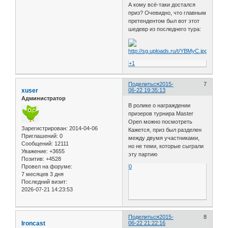
А кому всё-таки достался
приз? Очевидно, что главным
претендентом был вот этот
шедевр из последнего тура:
+1
Поделиться
2015-
7
xuser
06-22 19:35:13
Администратор
В ролике о награждении
призеров турнира Master
Open можно посмотреть
Зарегистрирован
: 2014-04-06
Кажется, приз был разделен
Приглашений:
0
между двумя участниками,
Сообщений:
12111
но не теми, которые сыграли
Уважение:
+3655
эту партию
Позитив:
+4528
Провел на форуме:
0
7 месяцев 3 дня
Последний визит:
2026-07-21 14:23:53
Поделиться
2015-
8
Ironcast
06-22 21:22:16