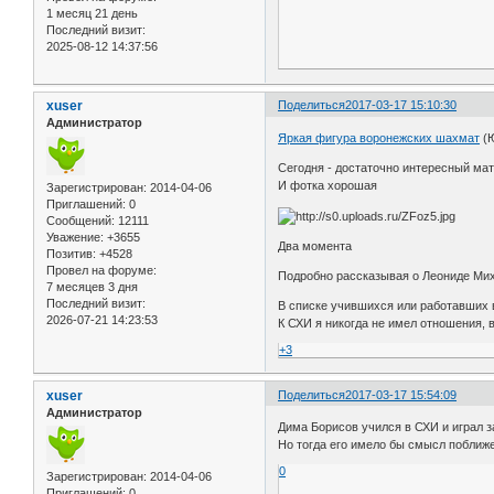
1 месяц 21 день
Последний визит:
2025-08-12 14:37:56
xuser
Поделиться
2017-03-17 15:10:30
Администратор
Яркая фигура воронежских шахмат
(Ю
Сегодня - достаточно интересный м
И фотка хорошая
Зарегистрирован
: 2014-04-06
Приглашений:
0
Сообщений:
12111
Уважение:
+3655
Два момента
Позитив:
+4528
Провел на форуме:
Подробно рассказывая о Леониде Мих
7 месяцев 3 дня
Последний визит:
В списке учившихся или работавших 
2026-07-21 14:23:53
К СХИ я никогда не имел отношения, в
+3
xuser
Поделиться
2017-03-17 15:54:09
Администратор
Дима Борисов учился в СХИ и играл з
Но тогда его имело бы смысл поближе
0
Зарегистрирован
: 2014-04-06
Приглашений:
0