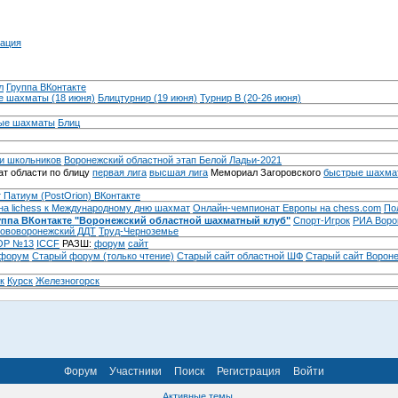
ация
л
Группа ВКонтакте
 шахматы (18 июня)
Блицтурнир (19 июня)
Турнир B (20-26 июня)
ые шахматы
Блиц
и школьников
Воронежский областной этап Белой Ладьи-2021
т области по блицу
первая лига
высшая лига
Мемориал Загоровского
быстрые шахма
 Патиум (PostOrion) ВКонтакте
на lichess к Международному дню шахмат
Онлайн-чемпионат Европы на chess.com
По
уппа ВКонтакте "Воронежский областной шахматный клуб"
Спорт-Игрок
РИА Воро
ововоронежский ДДТ
Труд-Черноземье
Р №13
ICCF
РАЗШ:
форум
сайт
 форум
Cтарый форум (только чтение)
Старый сайт областной ШФ
Старый сайт Ворон
к
Курск
Железногорск
Форум
Участники
Поиск
Регистрация
Войти
Активные темы