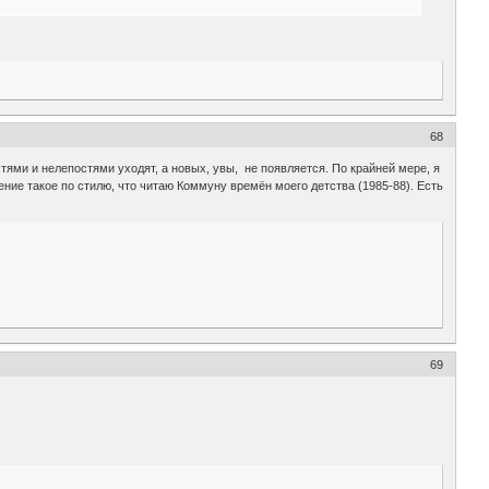
68
тями и нелепостями уходят, а новых, увы, не появляется. По крайней мере, я
ление такое по стилю, что читаю Коммуну времён моего детства (1985-88). Есть
69