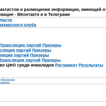
матистов и размещения информации, имеющей о
мация - ВКонтакте и в Телеграме
бласти
шахматного клуба
Трансляция партий
Призеры
сляция партий
Призеры
ляция партий
Призеры
Трансляция партий
Призеры
тво ЦФО среди инвалидов
Регламент
Результаты
я
Материалы
ложение