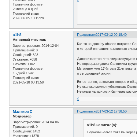
0
Провел на форуме:
2 месяца 0 дней
Последний визит:
2026-06-05 10:15:28
a1h8
Поделиться
2017-03-12 00:18:40
Активный участник
Как-то на днях by chance встретил С
Зарегистрирован
: 2014-12-04
о которой он нашел позитивные слова
Приглашений:
0
Сообщений:
823
Давно известно, что люди живущие в
Уважение:
+558
Но перворазрядника Селявкина трудн
Позитив:
+102
Провел на форуме:
Мы живем уже 17-й год в 21-м веке, а
15 дней 1 час
о сегодняшней жизни.
Последний визит:
Естественно, возникает вопрос и об 
2021-05-18 08:13:58
Ну сколько можно публиковать Селяв
Неужели нельзя хотя бы через раз о
0
Маликов С
Поделиться
2017-03-12 17:38:50
Модератор
Зарегистрирован
: 2014-04-06
a1h8 написал(а):
Приглашений:
0
Сообщений:
1452
Неужели нельзя хотя бы через 
Уважение:
+1378