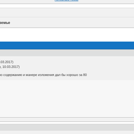
земье
.03.2017)
, 10.03.2017)
, по содержанию и манере изложения дал бы хорошо за 80