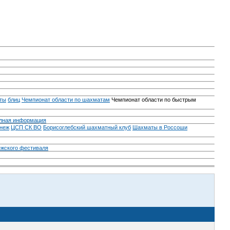
ты
блиц
Чемпионат области по шахматам
Чемпионат области по быстрым
лная информация
неж
ЦСП СК ВО
Борисоглебский шахматный клуб
Шахматы в Россоши
ежского фестиваля