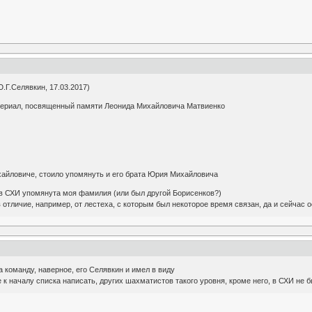
.Г.Селявкин, 17.03.2017)
атериал, посвященный памяти Леонида Михайловича Матвиенко
айловиче, стоило упомянуть и его брата Юрия Михайловича
в СХИ упомянута моя фамилия (или был другой Борисенков?)
 отличие, например, от лестеха, с которым был некоторое время связан, да и сейчас 
а команду, наверное, его Селявкин и имел в виду
 к началу списка написать, других шахматистов такого уровня, кроме него, в СХИ не 