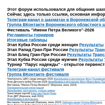
Этот форум использовался для общения шах
Сейчас здесь только ссылки, основная инфор
Телеграм-канал о шахматах в Воронежской о
Группа ВКонтакте Воронежского областного 
Фестиваль "Имени Петра Великого"-2026
Регламенты турниров
Итоговые таблицы
Этап Кубка России среди женщин
Результаты
Этап Рапид Гран-При России
Результаты
Тран
Этап Блиц Гран-При России
Результаты
Транс
Этап Кубка России среди мужчин
Результаты
Турнир "Парус надежды" - открытое первенс
Телеграм-канал фестиваля
Группа ВКонтакте фестиваля
Чемпионаты ЦФО среди женщин-2026
Жеребьевки и результаты
Фото
Положени
Этап Детского кубка России-2026
Жеребьевки и результаты
Фото
Много фото
По
Фестиваль "Имени Петра Великого" (Воронеж, июнь 2024)
Предварительная регистрация
Жеребьевки, результаты, списки заявок
Трансляция партий
Классика
Рапид
Блиц
Этап ДКР (Воронеж, май 2024)
Жеребьевки и результаты
Фестиваль Петровский (Воронеж, июнь 2023)
Telegram-канал
Группа ВКонтакте