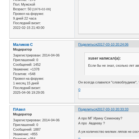
Пол:
Мужской
Возраст:
50
[1976-02-06]
Провел на форуме:
9 дней 22 часа
Последний визит:
2022-02-15 21:40:00
Маликов С
Поделиться
2017-03-10 20:24:06
Модератор
Зарегистрирован
: 2014-04-06
xuser написал(а):
Приглашений:
0
Сообщений:
1452
Если бы не знал, сколько лет а
Уважение:
+1378
Позитив:
+548
Провел на форуме:
Он всегда славился "словоблудием", т
1 месяц 15 дней
Последний визит:
0
2025-04-06 19:29:05
ПАвел
Поделиться
2017-03-10 20:33:33
Модератор
А про МГ Ирину Семенову?
Зарегистрирован
: 2014-04-06
А про Авдееву ?
Приглашений:
0
Сообщений:
1887
А уж количество мелких ляпов не сос
Уважение:
+855
Позитив:
+354