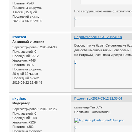
Позитив:
+548
Провел на форуме:
Про сегодняшнюю жизнь (шахматную) 
1 месяц 15 дней
Последний визит:
0
2025-04-06 19:29:05
Ironcast
Поделиться
2017-03-12 19:31:09
Активный участник
Боюсь, что не будет Селявкина не бу
Зарегистрирован
: 2015-04-30
для себя именно к таким невесёлым на
Приглашений:
0
же РетроФМ, есть пока и ретро шахм
Сообщений:
2512
Уважение:
+448
0
Позитив:
+916
Провел на форуме:
20 дней 12 часов
Последний визит:
2019-03-22 13:48:48
skythos
Поделиться
2017-03-12 22:38:04
Модератор
какие еще "за 80"?
Зарегистрирован
: 2016-12-26
Селявкин - комсомолец
Приглашений:
0
Сообщений:
254
Уважение:
+229
Позитив:
+382
0
Провел на форуме: