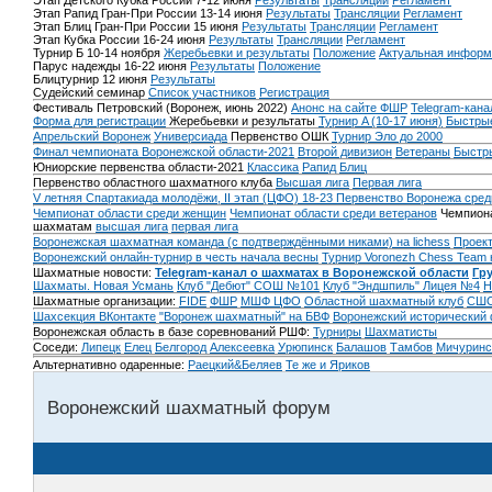
Этап Детского Кубка России 7-12 июня
Результаты
Трансляции
Регламент
Этап Рапид Гран-При России 13-14 июня
Результаты
Трансляции
Регламент
Этап Блиц Гран-При России 15 июня
Результаты
Трансляции
Регламент
Этап Кубка России 16-24 июня
Результаты
Трансляции
Регламент
Турнир Б 10-14 ноября
Жеребьевки и результаты
Положение
Актуальная информ
Парус надежды 16-22 июня
Результаты
Положение
Блицтурнир 12 июня
Результаты
Судейский семинар
Список участников
Регистрация
Фестиваль Петровский (Воронеж, июнь 2022)
Анонс на сайте ФШР
Telegram-кана
Форма для регистрации
Жеребьевки и результаты
Турнир A (10-17 июня)
Быстрые
Апрельский Воронеж
Универсиада
Первенство ОШК
Турнир Эло до 2000
Финал чемпионата Воронежской области-2021
Второй дивизион
Ветераны
Быстр
Юниорские первенства области-2021
Классика
Рапид
Блиц
Первенство областного шахматного клуба
Высшая лига
Первая лига
V летняя Спартакиада молодёжи, II этап (ЦФО) 18-23
Первенство Воронежа сред
Чемпионат области среди женщин
Чемпионат области среди ветеранов
Чемпиона
шахматам
высшая лига
первая лига
Воронежская шахматная команда (с подтверждёнными никами) на lichess
Проект
Воронежский онлайн-турнир в честь начала весны
Турнир Voronezh Chess Team 
Шахматные новости:
Telegram-канал о шахматах в Воронежской области
Гр
Шахматы. Новая Усмань
Клуб "Дебют" СОШ №101
Клуб "Эндшпиль" Лицея №4
Н
Шахматные организации:
FIDE
ФШР
МШФ ЦФО
Областной шахматный клуб
СШО
Шахсекция ВКонтакте
"Воронеж шахматный" на БВФ
Воронежский исторический
Воронежская область в базе соревнований РШФ:
Турниры
Шахматисты
Соседи:
Липецк
Елец
Белгород
Алексеевка
Урюпинск
Балашов
Тамбов
Мичуринс
Альтернативно одаренные:
Раецкий&Беляев
Те же и Яриков
Воронежский шахматный форум