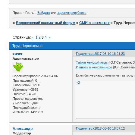
Привет, Гость!
Войдите
или
зарегистрируйтесь
.
»
Воронежский шахматный форум
»
СМИ о шахматах
»
Труд-Черно
Страница:
«
1
2
3
4
»
Труд-Черноземье
xuser
Поделиться
2017-03-10 16:21:23
Администратор
Тайны женской игры
(Ю.Г.Селявкин, 3
И вновь о женской игре
(Ю.Г.Селявкин
Если бы не знал, сколько лет автору
Зарегистрирован
: 2014-04-06
Приглашений:
0
+2
Сообщений:
12111
Уважение:
+3655
Позитив:
+4528
Провел на форуме:
7 месяцев 3 дня
Последний визит:
2026-07-21 14:23:53
Александр
Поделиться
2017-03-10 18:57:12
Модератор