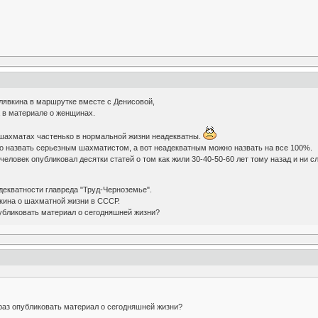
елявкина в маршрутке вместе с Денисовой,
 в материале о женщинах.
 шахматах частенько в нормальной жизни неадекватны.
о назвать серьезным шахматистом, а вот неадекватным можно назвать на все 100%.
 человек опубликовал десятки статей о том как жили 30-40-50-60 лет тому назад и ни с
адекватности главреда "Труд-Черноземье".
кина о шахматной жизни в СССР.
публиковать материал о сегодняшней жизни?
раз опубликовать материал о сегодняшней жизни?