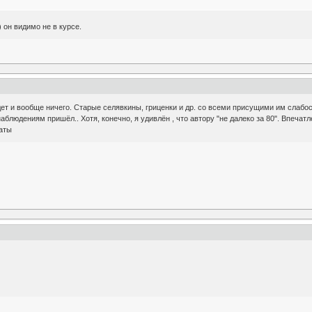
он видимо не в курсе.
дет и вообще ничего. Старые селявкины, гриценки и др. со всеми присущими им слабос
блюдениям пришёл.. Хотя, конечно, я удивлён , что автору "не далеко за 80". Впечат
аты