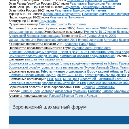
Этап Детского Кубка России 7-12 июня
Результаты
Трансляции
Регламент
Этап Рапид Гран-При России 13-14 июня
Результаты
Трансляции
Регламент
Этап Блиц Гран-При России 15 июня
Результаты
Трансляции
Регламент
Этап Кубка России 16-24 июня
Результаты
Трансляции
Регламент
Турнир Б 10-14 ноября
Жеребьевки и результаты
Положение
Актуальная информ
Парус надежды 16-22 июня
Результаты
Положение
Блицтурнир 12 июня
Результаты
Судейский семинар
Список участников
Регистрация
Фестиваль Петровский (Воронеж, июнь 2022)
Анонс на сайте ФШР
Telegram-кана
Форма для регистрации
Жеребьевки и результаты
Турнир A (10-17 июня)
Быстрые
Апрельский Воронеж
Универсиада
Первенство ОШК
Турнир Эло до 2000
Финал чемпионата Воронежской области-2021
Второй дивизион
Ветераны
Быстр
Юниорские первенства области-2021
Классика
Рапид
Блиц
Первенство областного шахматного клуба
Высшая лига
Первая лига
V летняя Спартакиада молодёжи, II этап (ЦФО) 18-23
Первенство Воронежа сред
Чемпионат области среди женщин
Чемпионат области среди ветеранов
Чемпиона
шахматам
высшая лига
первая лига
Воронежская шахматная команда (с подтверждёнными никами) на lichess
Проект
Воронежский онлайн-турнир в честь начала весны
Турнир Voronezh Chess Team 
Шахматные новости:
Telegram-канал о шахматах в Воронежской области
Гр
Шахматы. Новая Усмань
Клуб "Дебют" СОШ №101
Клуб "Эндшпиль" Лицея №4
Н
Шахматные организации:
FIDE
ФШР
МШФ ЦФО
Областной шахматный клуб
СШО
Шахсекция ВКонтакте
"Воронеж шахматный" на БВФ
Воронежский исторический
Воронежская область в базе соревнований РШФ:
Турниры
Шахматисты
Соседи:
Липецк
Елец
Белгород
Алексеевка
Урюпинск
Балашов
Тамбов
Мичуринс
Альтернативно одаренные:
Раецкий&Беляев
Те же и Яриков
Воронежский шахматный форум