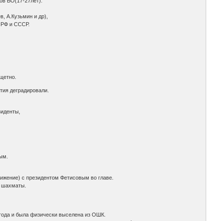
ов ВО(17-27лет).
, А.Кузьмин и др),
 РФ и СССР.
тщетно.
тия деградировали.
зиденты,
ым.
ижение) с президентом Фетисовым во главе.
е шахматы.
года и была физически выселена из ОШК.