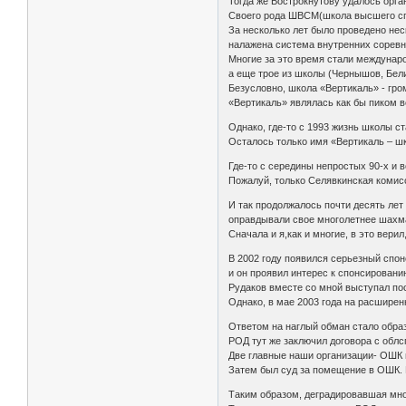
Тогда же Вострокнутову удалось орг
Своего рода ШВСМ(школа высшего сп
За несколько лет было проведено нес
налажена система внутренних сорев
Многие за это время стали междунаро
а еще трое из школы (Чернышов, Бели
Безусловно, школа «Вертикаль» - гр
«Вертикаль» являлась как бы пиком 
Однако, где-то с 1993 жизнь школы ст
Осталось только имя «Вертикаль – шк
Где-то с середины непростых 90-х и 
Пожалуй, только Селявкинская комис
И так продолжалось почти десять лет
оправдывали свое многолетнее шахма
Сначала и я,как и многие, в это вери
В 2002 году появился серьезный спо
и он проявил интерес к спонсировани
Рудаков вместе со мной выступал п
Однако, в мае 2003 года на расшире
Ответом на наглый обман стало обра
РОД тут же заключил договора с обл
Две главные наши организации- ОШК 
Затем был суд за помещение в ОШК.
Таким образом, деградировавшая мно