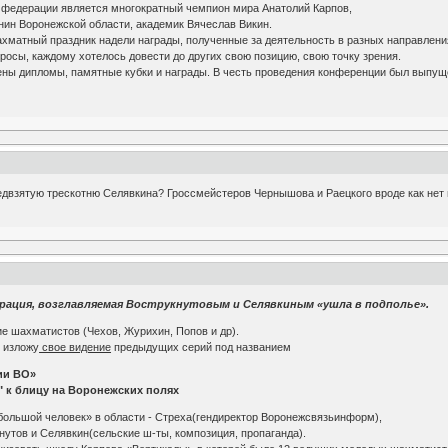
 федерации является многократный чемпион мира Анатолий Карпов,
нин Воронежской области, академик Вячеслав Викин.
хматный праздник надели награды, полученные за деятельность в разных направлени
осы, каждому хотелось довести до других свою позицию, свою точку зрения.
ны дипломы, памятные кубки и награды. В честь проведения конференции был выпущ
двзятую трескотню Селявкина? Гроссмейстеров Чернышова и Раецкого вроде как нет в
ерация, возглавляемая Вострукнутовым и Селявкиным «ушла в подполье».
е шахматистов (Чехов, Журихин, Попов и др).
е изложу
свое видение
предыдущих серий под названием
ии ВО»
" к блицу на Воронежских полях
большой человек» в области - Стреха(гендиректор Воронежсвязьинформ),
нутов и Селявкин(сельские ш-ты, композиция, пропаганда).