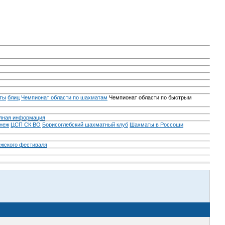
ты
блиц
Чемпионат области по шахматам
Чемпионат области по быстрым
лная информация
неж
ЦСП СК ВО
Борисоглебский шахматный клуб
Шахматы в Россоши
ежского фестиваля