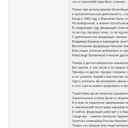
что от гроссмейстера бегут ученики
Только при использовании богатейшег
и просветительская деятельность, и 
Когда в 1965 году в Воронеже была 
Не выборочной, а именно всеобъемлю
В следующем году федерация отмечает
то ли под торговую точку, то ли под 
С деятельностью федерации связано п
Владимир Беликов в командном зачет
Воспитанники федерации Наталия Але
Блестящих успехов добивались в сор
Александр Луковников и многие други
Теперь о детско-юношеских шахматах
Без призов, в том числе и за первые 
Тренеры из других городов говорили 
а тот уровень знаний и мастерства, к
Здесь хотелось бы вспомнить имена 
и этот список можно продолжать и пр
Талантливо несли печатное шахматное
Значительные успехи были и у ворон
И в игре по переписке завоевывали 
и чемпионский титул мира завоевал 
И сейчас федерация работает и в Вор
Среди них – памяти писателя Гавриил
Золотого олимпийца России Николая 
Только что прошли блестяще организ