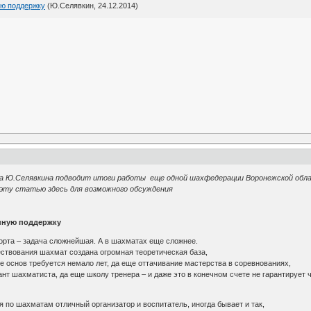
ую поддержку
(Ю.Селявкин, 24.12.2014)
ца Ю.Селявкина подводит итоги работы еще одной шахфедерации Воронежской обл
ту статью здесь для возможного обсуждения
нную поддержку
орта – задача сложнейшая. А в шахматах еще сложнее.
ществования шахмат создана огромная теоретическая база,
ее основ требуется немало лет, да еще оттачивание мастерства в соревнованиях,
ант шахматиста, да еще школу тренера – и даже это в конечном счете не гарантирует 
я по шахматам отличный организатор и воспитатель, иногда бывает и так,