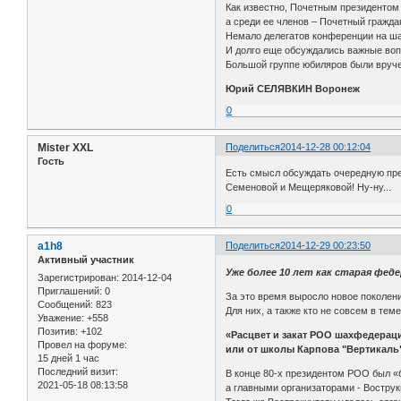
Как известно, Почетным президентом
а среди ее членов – Почетный гражда
Немало делегатов конференции на ша
И долго еще обсуждались важные вопр
Большой группе юбиляров были вруче
Юрий СЕЛЯВКИН Воронеж
0
Mister XXL
Поделиться
2014-12-28 00:12:04
Гость
Есть смысл обсуждать очередную пре
Семеновой и Мещеряковой! Ну-ну...
0
a1h8
Поделиться
2014-12-29 00:23:50
Активный участник
Уже более 10 лет как старая фед
Зарегистрирован
: 2014-12-04
Приглашений:
0
За это время выросло новое поколени
Сообщений:
823
Для них, а также кто не совсем в тем
Уважение:
+558
Позитив:
+102
«Расцвет и закат РОО шахфедерац
Провел на форуме:
или от школы Карпова "Вертикаль
15 дней 1 час
Последний визит:
В конце 80-х президентом РОО был «
2021-05-18 08:13:58
а главными организаторами - Вострук