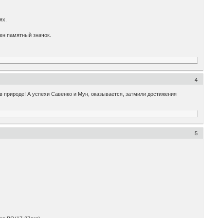
ях.
ен памятный значок.
4
 природе! А успехи Савенко и Мун, оказывается, затмили достижения
5