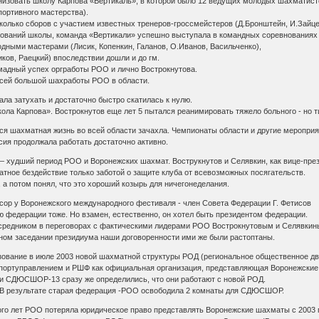
анизовать школу Карпова «Вертикаль», в которой было 12 ведущих молодых шахматист
ортивного мастерства).
колько сборов с участием известных тренеров-гроссмейстеров (Д.Бронштейн, И.Зайцев
нований школы, команда «Вертикали» успешно выступала в командных соревнованиях
дными мастерами (Лисик, Копенкин, Галанов, О.Иванов, Васильченко),
ков, Раецкий) впоследствии дошли и до гм.
омадный успех оргработы РОО и лично Вострокнутова.
всей большой шахработы РОО в области.
ала затухать и достаточно быстро скатилась к нулю.
ола Карпова». Вострокнутов еще лет 5 пытался реанимировать тяжело больного - но 
вся шахматная жизнь во всей области зачахла. Чемпионаты области и другие мероприя
сия продолжала работать достаточно активно.
 – худший период РОО и Воронежских шахмат. Вострукнутов и Селявкин, как вице-пре
тное бездействие только заботой о защите клуба от всевозможных посягательств.
л, а потом понял, что это хороший козырь для ничегонеделания.
нсор у Воронежского международного фестиваля - член Совета Федерации Г. Фетисов
ю федерации тоже. Но взамен, естественно, он хотел быть президентом федерации.
осредником в переговорах с фактическими лидерами РОО Вострокнутовым и Селявкин
нном заседании президиума наши договоренности ими же были растоптаны.
зование в июле 2003 новой шахматной структуры РОД (региональное общественное дв
спортуправлением и РШФ как официальная организация, представляющая Воронежски
и СДЮСШОР-13 сразу же определились, что они работают с новой РОД.
 В результате старая федерация -РОО освободила 2 комнаты для СДЮСШОР.
го лет РОО потеряла юридическое право представлять Воронежские шахматы с 2003 