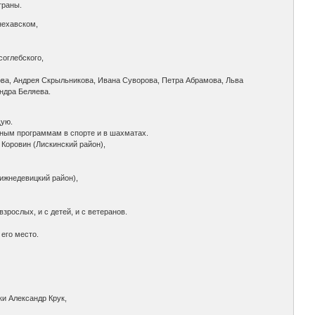
траны.
нехавском,
соглебского,
ва, Андрея Скрыльникова, Ивана Суворова, Петра Абрамова, Льва
ндра Беляева.
щую.
нным программам в спорте и в шахматах.
Коровин (Лискинский район),
ижнедевицкий район),
зрослых, и с детей, и с ветеранов.
 его место.
и Александр Крук,