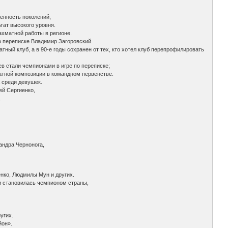
енность поколений,
тат высокого уровня.
хматной работы в регионе.
 переписке Владимир Загоровский.
тный клуб, а в 90-е годы сохранен от тех, кто хотел клуб перепрофилировать
в стали чемпионами в игре по переписке;
атной композиции в командном первенстве.
 среди девушек.
ей Сергиенко,
.
андра Чернонога,
нко, Людмилы Мун и других.
и становилась чемпионом страны,
угих.
йон».