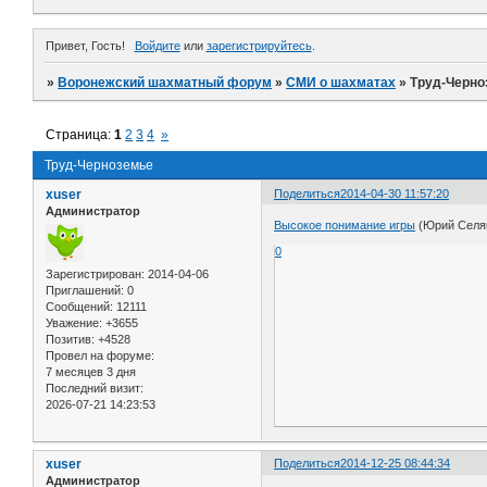
Привет, Гость!
Войдите
или
зарегистрируйтесь
.
»
Воронежский шахматный форум
»
СМИ о шахматах
»
Труд-Черно
Страница:
1
2
3
4
»
Труд-Черноземье
xuser
Поделиться
2014-04-30 11:57:20
Администратор
Высокое понимание игры
(Юрий Селяв
0
Зарегистрирован
: 2014-04-06
Приглашений:
0
Сообщений:
12111
Уважение:
+3655
Позитив:
+4528
Провел на форуме:
7 месяцев 3 дня
Последний визит:
2026-07-21 14:23:53
xuser
Поделиться
2014-12-25 08:44:34
Администратор