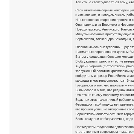
Так что не стоит удивляться тому, чт
Свои отчетно-выборные конференции
и Лискинском, и Новоусманском райо
И нынешняя конференция прошла в се
Они приехали из Воронежа и Нововоро
Новохоперского, Аннинского, Рамонск
Минутой молчания присутствующие по
Бормонтова, Александра Бохолдина, 
Главная мысль выступавших – уделя
Шахматные соревнования должны быть
В этом у федерации большие методич
В обсуждении приняли участие ветер
Андрей Скориков (Острогожский район
заслуженный работник физической кул
победитель и призер Российских и м
кандидат в мастера спорта, поэт Вла
Говорилось о том, что шахматы – уни
Были слова и о том, что ряд шахматны
Что это ни к чему хорошему привести 
Ведь при этом талантливый ребенок мо
Федерация такой подход не приемлет.
кто прошел успешно отборочные сорев
Воронежской области есть чем гордит
Всем, кому они не безразличны, надо
Президентом федерации единогласно 
ответственным секретарем – мастер 