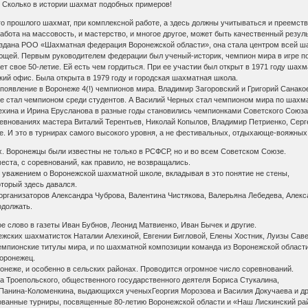
… Сколько в истории шахмат подобных примеров!
о прошлого шахмат, при комплексной работе, а здесь должны учитываться и преемств
работа на массовость, и мастерство, и многое другое, может быть качественный резуль
создана РОО «Шахматная федерация Воронежской области», она стала центром всей ша
щей. Первым руководителем федерации был ученый-историк, чемпион мира в игре по
 свое 50-летие. Ей есть чем гордиться. При ее участии был открыт в 1971 году шахма
некий офис. Была открыта в 1979 году и городская шахматная школа.
оявление в Воронеже 4(!) чемпионов мира. Владимир Загоровский и Григорий Санакое
е стал чемпионом среди студентов. А Василий Черных стал чемпионом мира по шахм
хина и Ирина Ерусланова в разные годы становились чемпионками Советского Союза
евнованиях мастера Виталий Терентьев, Николай Копылов, Владимир Петриенко, Серг
е. И это в турнирах самого высокого уровня, а не фестивальных, отдыхающе-вояжных
. Воронежцы были известны не только в РСФСР, но и во всем Советском Союзе.
места, с соревнований, как правило, не возвращались.
с уважением о Воронежской шахматной школе, вкладывая в это понятие не стены,
оторый здесь давался.
организаторов Александра Чуброва, Валентина Чистякова, Валерьяна Лебедева, Алекс
одолжать.
 слово в газеты Иван Бубнов, Леонид Матвиенко, Иван Бычек и другие.
ежских шахматисток Наталии Алехиной, Евгении Бигловой, Елены Хостник, Луизы Саве
чемпионские титулы мира, и по шахматной композиции команда из Воронежской област
воронежец.
онеже, и особенно в сельских районах. Проводится огромное число соревнований.
а Троепольского, общественного государственного деятеля Бориса Стукалина,
Панина-Коломенкина, выдающихся ученыхГеоргия Морозова и Василия Докучаева и др
ованные турниры, посвященные 80-летию Воронежской области и «Наш Лискинский ра