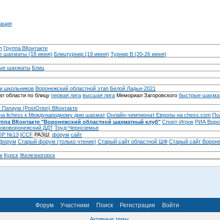
ация
л
Группа ВКонтакте
 шахматы (18 июня)
Блицтурнир (19 июня)
Турнир B (20-26 июня)
ые шахматы
Блиц
и школьников
Воронежский областной этап Белой Ладьи-2021
т области по блицу
первая лига
высшая лига
Мемориал Загоровского
быстрые шахма
 Патиум (PostOrion) ВКонтакте
на lichess к Международному дню шахмат
Онлайн-чемпионат Европы на chess.com
По
уппа ВКонтакте "Воронежский областной шахматный клуб"
Спорт-Игрок
РИА Воро
ововоронежский ДДТ
Труд-Черноземье
Р №13
ICCF
РАЗШ:
форум
сайт
 форум
Cтарый форум (только чтение)
Старый сайт областной ШФ
Старый сайт Ворон
к
Курск
Железногорск
Форум
Участники
Поиск
Регистрация
Войти
Активные темы