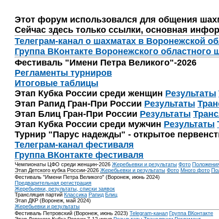
Этот форум использовался для общения шах
Сейчас здесь только ссылки, основная инфор
Телеграм-канал о шахматах в Воронежской о
Группа ВКонтакте Воронежского областного 
Фестиваль "Имени Петра Великого"-2026
Регламенты турниров
Итоговые таблицы
Этап Кубка России среди женщин
Результаты
Этап Рапид Гран-При России
Результаты
Тран
Этап Блиц Гран-При России
Результаты
Транс
Этап Кубка России среди мужчин
Результаты
Турнир "Парус надежды" - открытое первенс
Телеграм-канал фестиваля
Группа ВКонтакте фестиваля
Чемпионаты ЦФО среди женщин-2026
Жеребьевки и результаты
Фото
Положени
Этап Детского кубка России-2026
Жеребьевки и результаты
Фото
Много фото
По
Фестиваль "Имени Петра Великого" (Воронеж, июнь 2024)
Предварительная регистрация
Жеребьевки, результаты, списки заявок
Трансляция партий
Классика
Рапид
Блиц
Этап ДКР (Воронеж, май 2024)
Жеребьевки и результаты
Фестиваль Петровский (Воронеж, июнь 2023)
Telegram-канал
Группа ВКонтакте