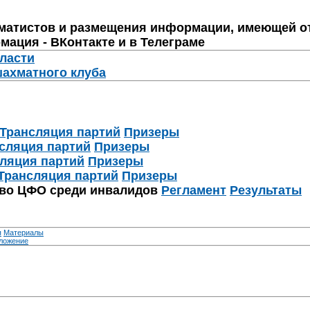
матистов и размещения информации, имеющей о
мация - ВКонтакте и в Телеграме
бласти
шахматного клуба
Трансляция партий
Призеры
сляция партий
Призеры
ляция партий
Призеры
Трансляция партий
Призеры
тво ЦФО среди инвалидов
Регламент
Результаты
я
Материалы
ложение