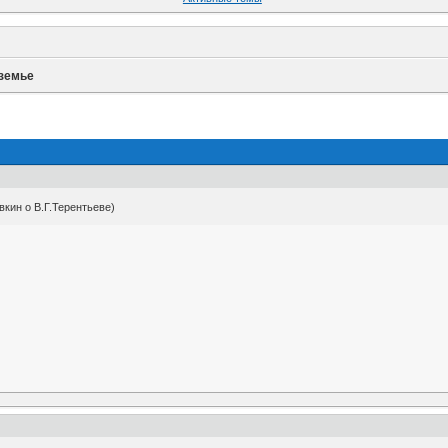
земье
кин о В.Г.Терентьеве)