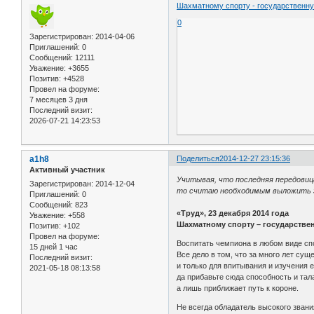
Шахматному спорту - государственн
0
Зарегистрирован
: 2014-04-06
Приглашений:
0
Сообщений:
12111
Уважение:
+3655
Позитив:
+4528
Провел на форуме:
7 месяцев 3 дня
Последний визит:
2026-07-21 14:23:53
a1h8
Поделиться
2014-12-27 23:15:36
Активный участник
Учитывая, что последняя передови
Зарегистрирован
: 2014-12-04
то считаю необходимым выложить э
Приглашений:
0
Сообщений:
823
«Труд», 23 декабря 2014 года
Уважение:
+558
Шахматному спорту – государстве
Позитив:
+102
Провел на форуме:
Воспитать чемпиона в любом виде сп
15 дней 1 час
Все дело в том, что за много лет су
Последний визит:
и только для впитывания и изучения 
2021-05-18 08:13:58
да прибавьте сюда способность и тал
а лишь приближает путь к короне.
Не всегда обладатель высокого звани