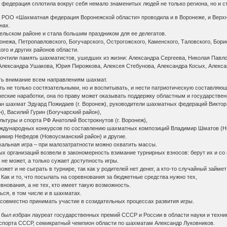
о федерация сплотила вокруг себя немало знаменитых людей не только региона, но и с
 РОО «Шахматная федерация Воронежской области» проводила и в Воронеже, и Верх
нах.
льском районе и стала большим праздником для ее делегатов.
нежа, Петропавловского, Богучарского, Острогожского, Каменского, Таловского, Бори
ого и других районов области.
чтили память шахматистов, ушедших из жизни: Александра Сергеева, Николая Павло
Александра Ушакова, Юрия Пирожкова, Алексея Стебунова, Александра Косых, Алекса
ть внимание всем направлениям шахмат.
 не только состязательными, но и воспитывать, и нести патриотическую составляю
еские наработки, она по праву может оказывать поддержку областным и государстве
ан шахмат Эдуард Пожидаев (г. Воронеж), руководители шахматных федераций Виктор 
), Василий Гурин (Богучарский район),
ьтуры и спорта РФ Анатолий Вострокнутов (г. Воронеж),
еждународных конкурсов по составлению шахматных композиций Владимир Шматов (Н
димир Нефедов (Новоусманский район) и другие.
кальная игра – при малозатратности можно охватить массы.
х организаций возвели в закономерность взимание турнирных взносов: берут их и со в
не может, а только сужает доступность игры.
жет и не сыграть в турнире, так как у родителей нет денег, а кто-то случайный займет
 Как и то, что посылать на соревнования за бюджетные средства нужно тех,
нования, а не тех, кто имеет такую возможность.
ься, в том числе и в шахматах.
 совместно принимать участие в созидательных процессах развития игры.
был избран лауреат государственных премий СССР и России в области науки и техник
спорта СССР, семикратный чемпион области по шахматам Александр Луковников.