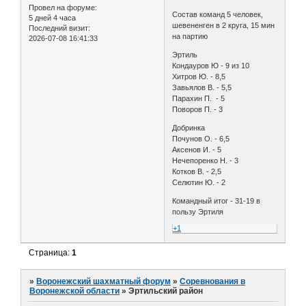
Провел на форуме:
Состав команд 5 человек,
5 дней 4 часа
шевененген в 2 круга, 15 мин
Последний визит:
на партию
2026-07-08 16:41:33
Эртиль
Кондауров Ю - 9 из 10
Хитров Ю. - 8,5
Завьялов В. - 5,5
Парахин П. - 5
Поворов П. - 3
Добринка
Почунов О. - 6,5
Аксенов И. - 5
Нечепоренко Н. - 3
Котков В. - 2,5
Селютин Ю. - 2
Командный итог - 31-19 в
пользу Эртиля
+1
Страница:
1
»
Воронежский шахматный форум
»
Соревнования в
Воронежской области
»
Эртильский район