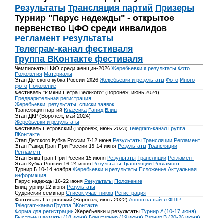
Результаты
Трансляция партий
Призеры
Турнир "Парус надежды" - открытое
первенство ЦФО среди инвалидов
Регламент
Результаты
Телеграм-канал фестиваля
Группа ВКонтакте фестиваля
Чемпионаты ЦФО среди женщин-2026
Жеребьевки и результаты
Фото
Положения
Материалы
Этап Детского кубка России-2026
Жеребьевки и результаты
Фото
Много
фото
Положение
Фестиваль "Имени Петра Великого" (Воронеж, июнь 2024)
Предварительная регистрация
Жеребьевки, результаты, списки заявок
Трансляция партий
Классика
Рапид
Блиц
Этап ДКР (Воронеж, май 2024)
Жеребьевки и результаты
Фестиваль Петровский (Воронеж, июнь 2023)
Telegram-канал
Группа
ВКонтакте
Этап Детского Кубка России 7-12 июня
Результаты
Трансляции
Регламент
Этап Рапид Гран-При России 13-14 июня
Результаты
Трансляции
Регламент
Этап Блиц Гран-При России 15 июня
Результаты
Трансляции
Регламент
Этап Кубка России 16-24 июня
Результаты
Трансляции
Регламент
Турнир Б 10-14 ноября
Жеребьевки и результаты
Положение
Актуальная
информация
Парус надежды 16-22 июня
Результаты
Положение
Блицтурнир 12 июня
Результаты
Судейский семинар
Список участников
Регистрация
Фестиваль Петровский (Воронеж, июнь 2022)
Анонс на сайте ФШР
Telegram-канал
Группа ВКонтакте
Форма для регистрации
Жеребьевки и результаты
Турнир A (10-17 июня)
Быстрые шахматы (18 июня)
Блицтурнир (19 июня)
Турнир B (20-26 июня)