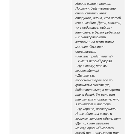
Короче говоря, поехал.
Прихожу, действительно,
очень симпатичная
старушка, видно, что детей
очень любит. Дети, кстати,
уже собрались, сидят -
нарядные, в белых рубашках
и с октябрятскими
значками. За ними мамы
маячат. Она меня
спрашивает:
- Как вас представить?
- У меня первый разряд.
- Ну я скажу, что вы
гроссмейстер!
- Да что вы,
гроссмейстеров все по
фамилиям знают! (да,
действительно, в то время
так и было). Уж если вам
так хочется, скажите, что
я кандидат в мастера.
- Ну хорошо, договорились.
И выходит она в круг и
громким голосом объявляет:
-Дети, к нам приехал
международный мастер
такой-то - и называет мою