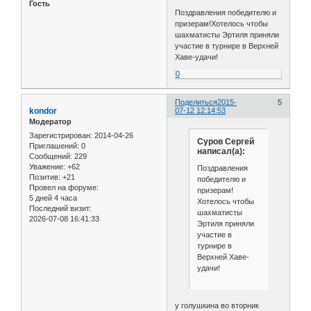
Гость
Поздравления победителю и
призерам!Хотелось чтобы
шахматисты Эртиля приняли
участие в турнире в Верхней
Хаве-удачи!
0
Поделиться
2015-
5
kondor
07-12 12:14:53
Модератор
Зарегистрирован
: 2014-04-26
Суров Сергей
Приглашений:
0
написал(а):
Сообщений:
229
Уважение:
+62
Поздравления
Позитив:
+21
победителю и
Провел на форуме:
призерам!
5 дней 4 часа
Хотелось чтобы
Последний визит:
шахматисты
2026-07-08 16:41:33
Эртиля приняли
участие в
турнире в
Верхней Хаве-
удачи!
у голушкина во вторник