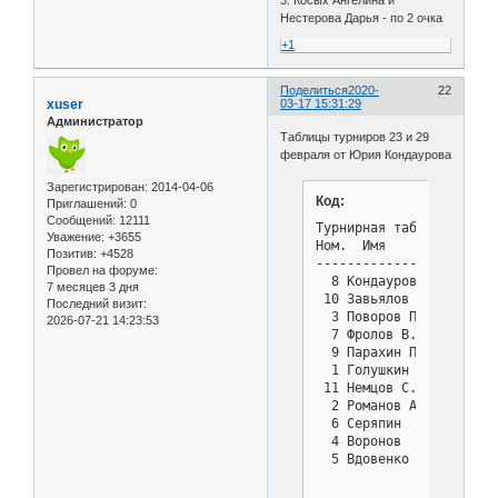
3. Косых Ангелина и
Нестерова Дарья - по 2 очка
+1
Поделиться
2020-
22
xuser
03-17 15:31:29
Администратор
Таблицы турниров 23 и 29
февраля от Юрия Кондаурова
Зарегистрирован
: 2014-04-06
Код:
Приглашений:
0
Сообщений:
12111
Турнирная таблица      
Уважение:
+3655
Ном.  Имя              
Позитив:
+4528
-----------------------
Провел на форуме:
  8 Кондауров Ю.       
7 месяцев 3 дня
 10 Завьялов В.        
Последний визит:
  3 Поворов П.         
2026-07-21 14:23:53
  7 Фролов В.          
  9 Парахин П.         
  1 Голушкин В.        
 11 Немцов С.          
  2 Романов А.         
  6 Серяпин            
  4 Воронов            