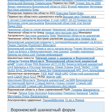
Апрельский Воронеж
Универсиада
Первенство ОШК
Турнир Эло до 2000
Финал чемпионата Воронежской области-2021
Второй дивизион
Ветераны
Быстрые шахматы
Блиц
Юниорские первенства области-2021
Классика
Рапид
Блиц
Первенство областного шахматного клуба
Высшая лига
Первая лига
V летняя Спартакиада молодёжи, II этап (ЦФО) 18-23
Первенство
Воронежа среди школьников
Воронежский областной этап Белой
Ладьи-2021
Чемпионат области среди женщин
Чемпионат области среди ветеранов
Чемпионат области по блицу
первая лига
высшая лига
Мемориал
Загоровского
быстрые шахматы
блиц
Чемпионат области по шахматам
Чемпионат области по быстрым шахматам
высшая лига
первая лига
Воронежская шахматная команда (с подтверждёнными никами) на lichess
Проект Патиум (PostOrion) ВКонтакте
Воронежский онлайн-турнир в честь начала весны
Турнир Voronezh Chess
Team на lichess к Международному дню шахмат
Онлайн-чемпионат
Европы на chess.com
Полная информация
Шахматные новости:
Telegram-канал о шахматах в Воронежской
области
Группа ВКонтакте "Воронежский областной шахматный
клуб"
Спорт-Игрок
РИА Воронеж
ЦСП СК ВО
Борисоглебский шахматный
клуб
Шахматы в Россоши
Шахматы. Новая Усмань
Клуб "Дебют" СОШ
№101
Клуб "Эндшпиль" Лицея №4
Нововоронежский ДДТ
Труд-Черноземье
Шахматные организации:
FIDE
ФШР
МШФ ЦФО
Областной шахматный
клуб
СШОР №13
ICCF
РАЗШ:
форум
сайт
Шахсекция ВКонтакте
"Воронеж шахматный" на БВФ
Воронежский
исторический форум
Cтарый форум (только чтение)
Старый сайт
областной ШФ
Старый сайт Воронежского фестиваля
Воронежская область в базе соревнований РШФ:
Турниры
Шахматисты
Соседи:
Липецк
Елец
Белгород
Алексеевка
Урюпинск
Балашов
Тамбов
Мичуринск
Курск
Железногорск
Альтернативно одаренные:
Раецкий&Беляев
Те же и Яриков
Воронежский шахматный форум