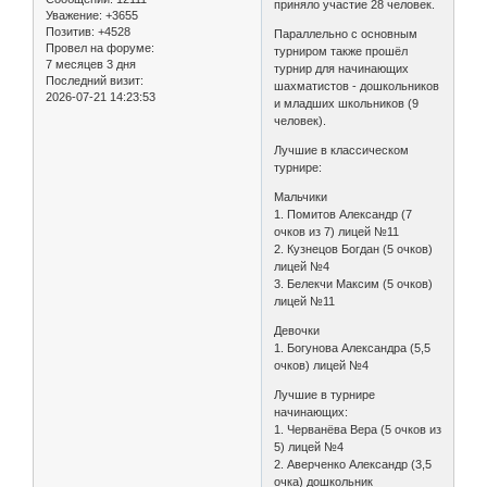
приняло участие 28 человек.
Уважение:
+3655
Позитив:
+4528
Параллельно с основным
Провел на форуме:
турниром также прошёл
7 месяцев 3 дня
турнир для начинающих
Последний визит:
шахматистов - дошкольников
2026-07-21 14:23:53
и младших школьников (9
человек).
Лучшие в классическом
турнире:
Мальчики
1. Помитов Александр (7
очков из 7) лицей №11
2. Кузнецов Богдан (5 очков)
лицей №4
3. Белекчи Максим (5 очков)
лицей №11
Девочки
1. Богунова Александра (5,5
очков) лицей №4
Лучшие в турнире
начинающих:
1. Черванёва Вера (5 очков из
5) лицей №4
2. Аверченко Александр (3,5
очка) дошкольник