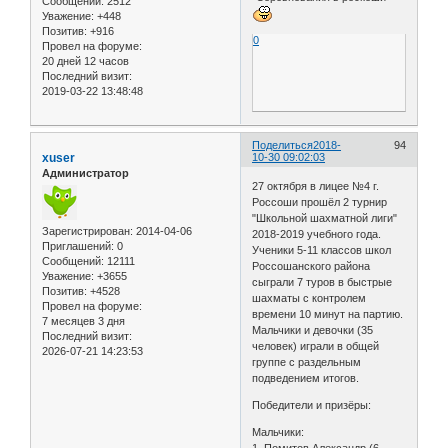
Сообщений:
2512
Уважение:
+448
Позитив:
+916
0
Провел на форуме:
20 дней 12 часов
Последний визит:
2019-03-22 13:48:48
Поделиться
2018-
94
xuser
10-30 09:02:03
Администратор
27 октября в лицее №4 г.
Россоши прошёл 2 турнир
"Школьной шахматной лиги"
Зарегистрирован
: 2014-04-06
2018-2019 учебного года.
Приглашений:
0
Ученики 5-11 классов школ
Сообщений:
12111
Россошанского района
Уважение:
+3655
сыграли 7 туров в быстрые
Позитив:
+4528
шахматы с контролем
Провел на форуме:
времени 10 минут на партию.
7 месяцев 3 дня
Мальчики и девочки (35
Последний визит:
человек) играли в общей
2026-07-21 14:23:53
группе с раздельным
подведением итогов.
Победители и призёры:
Мальчики: