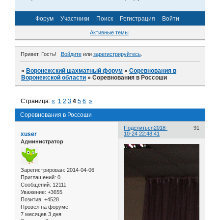
Форум
Участники
Поиск
Регистрация
Войти
Активные темы
Привет, Гость!
Войдите
или
зарегистрируйтесь
.
»
Воронежский шахматный форум
»
Соревнования в
Воронежской области
»
Соревнования в Россоши
Страница:
«
1
2
3
4
5
6
»
Соревнования в Россоши
Поделиться
2018-
91
xuser
10-24 22:48:41
Администратор
Зарегистрирован
: 2014-04-06
Приглашений:
0
Сообщений:
12111
Уважение:
+3655
Позитив:
+4528
Провел на форуме:
7 месяцев 3 дня