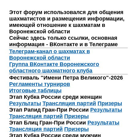
Этот форум использовался для общения
шахматистов и размещения информации,
имеющей отношение к шахматам в
Воронежской области
Сейчас здесь только ссылки, основная
информация - ВКонтакте и в Телеграме
Телеграм-канал о шахматах в
Воронежской области
Группа ВКонтакте Воронежского
областного шахматного клуба
Фестиваль "Имени Петра Великого"-2026
Регламенты турниров
Итоговые таблицы
Этап Кубка России среди женщин
Результаты
Трансляция партий
Призеры
Этап Рапид Гран-При России
Результаты
Трансляция партий
Призеры
Этап Блиц Гран-При России
Результаты
Трансляция партий
Призеры
Этап Кубка России среди мужчин