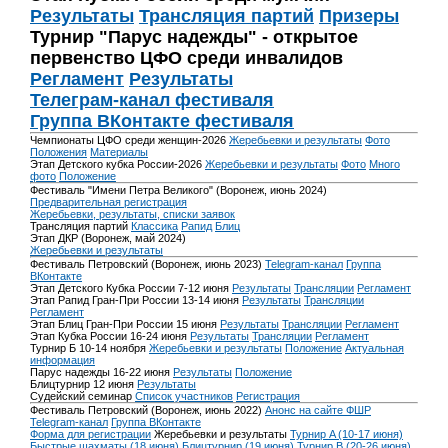
Результаты
Трансляция партий
Призеры
Турнир "Парус надежды" - открытое
первенство ЦФО среди инвалидов
Регламент
Результаты
Телеграм-канал фестиваля
Группа ВКонтакте фестиваля
Чемпионаты ЦФО среди женщин-2026
Жеребьевки и результаты
Фото
Положения
Материалы
Этап Детского кубка России-2026
Жеребьевки и результаты
Фото
Много
фото
Положение
Фестиваль "Имени Петра Великого" (Воронеж, июнь 2024)
Предварительная регистрация
Жеребьевки, результаты, списки заявок
Трансляция партий
Классика
Рапид
Блиц
Этап ДКР (Воронеж, май 2024)
Жеребьевки и результаты
Фестиваль Петровский (Воронеж, июнь 2023)
Telegram-канал
Группа
ВКонтакте
Этап Детского Кубка России 7-12 июня
Результаты
Трансляции
Регламент
Этап Рапид Гран-При России 13-14 июня
Результаты
Трансляции
Регламент
Этап Блиц Гран-При России 15 июня
Результаты
Трансляции
Регламент
Этап Кубка России 16-24 июня
Результаты
Трансляции
Регламент
Турнир Б 10-14 ноября
Жеребьевки и результаты
Положение
Актуальная
информация
Парус надежды 16-22 июня
Результаты
Положение
Блицтурнир 12 июня
Результаты
Судейский семинар
Список участников
Регистрация
Фестиваль Петровский (Воронеж, июнь 2022)
Анонс на сайте ФШР
Telegram-канал
Группа ВКонтакте
Форма для регистрации
Жеребьевки и результаты
Турнир A (10-17 июня)
Быстрые шахматы (18 июня)
Блицтурнир (19 июня)
Турнир B (20-26 июня)