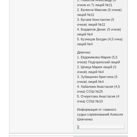
1. Помитов Александр (6
очков из 7) лицей №11
2. Белекчи Максим (6 очков)
лицей №11
3. Бугаев Константин (5
очков) лицей №11
4. Бордюгов Денис (5 очков)
лицей №4
5. Кузнецов Богдан (4,5 очка)
лицей №4
Девочки:
1. Евдокимова Мария (5,5
очков) Подгоренский лицей
2. Шпица Мария лицей (5
очков) лицей №4
3. Зубащенко Кристина (5
очков) лицей №4
4. Хабалова Анастасия (4,5
очка) СОШ №25
5. Очеретова Анастасия (4
очка) СОШ №10
Информация от главного
судьи соревнований Алексея
Шевченко
0