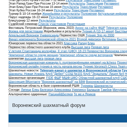
Этап Детского Кубка России 7-12 июня
Результаты
Трансляции
Регламент
Этап Рапид Гран-При России 13-14 июня
Результаты
Трансляции
Регламент
Этап Блиц Гран-При России 15 июня
Результаты
Трансляции
Регламент
Этап Кубка России 16-24 июня
Результаты
Трансляции
Регламент
Турнир Б 10-14 ноября
Жеребьевки и результаты
Положение
Актуальная информ
Парус надежды 16-22 июня
Результаты
Положение
Блицтурнир 12 июня
Результаты
Судейский семинар
Список участников
Регистрация
Фестиваль Петровский (Воронеж, июнь 2022)
Анонс на сайте ФШР
Telegram-кана
Форма для регистрации
Жеребьевки и результаты
Турнир A (10-17 июня)
Быстрые
Апрельский Воронеж
Универсиада
Первенство ОШК
Турнир Эло до 2000
Финал чемпионата Воронежской области-2021
Второй дивизион
Ветераны
Быстр
Юниорские первенства области-2021
Классика
Рапид
Блиц
Первенство областного шахматного клуба
Высшая лига
Первая лига
V летняя Спартакиада молодёжи, II этап (ЦФО) 18-23
Первенство Воронежа сред
Чемпионат области среди женщин
Чемпионат области среди ветеранов
Чемпиона
шахматам
высшая лига
первая лига
Воронежская шахматная команда (с подтверждёнными никами) на lichess
Проект
Воронежский онлайн-турнир в честь начала весны
Турнир Voronezh Chess Team 
Шахматные новости:
Telegram-канал о шахматах в Воронежской области
Гр
Шахматы. Новая Усмань
Клуб "Дебют" СОШ №101
Клуб "Эндшпиль" Лицея №4
Н
Шахматные организации:
FIDE
ФШР
МШФ ЦФО
Областной шахматный клуб
СШО
Шахсекция ВКонтакте
"Воронеж шахматный" на БВФ
Воронежский исторический
Воронежская область в базе соревнований РШФ:
Турниры
Шахматисты
Соседи:
Липецк
Елец
Белгород
Алексеевка
Урюпинск
Балашов
Тамбов
Мичуринс
Альтернативно одаренные:
Раецкий&Беляев
Те же и Яриков
Воронежский шахматный форум