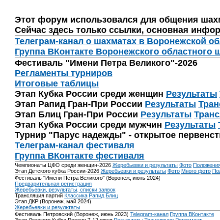
Этот форум использовался для общения шах
Сейчас здесь только ссылки, основная инфор
Телеграм-канал о шахматах в Воронежской о
Группа ВКонтакте Воронежского областного 
Фестиваль "Имени Петра Великого"-2026
Регламенты турниров
Итоговые таблицы
Этап Кубка России среди женщин
Результаты
Этап Рапид Гран-При России
Результаты
Тран
Этап Блиц Гран-При России
Результаты
Транс
Этап Кубка России среди мужчин
Результаты
Турнир "Парус надежды" - открытое первенс
Телеграм-канал фестиваля
Группа ВКонтакте фестиваля
Чемпионаты ЦФО среди женщин-2026
Жеребьевки и результаты
Фото
Положени
Этап Детского кубка России-2026
Жеребьевки и результаты
Фото
Много фото
По
Фестиваль "Имени Петра Великого" (Воронеж, июнь 2024)
Предварительная регистрация
Жеребьевки, результаты, списки заявок
Трансляция партий
Классика
Рапид
Блиц
Этап ДКР (Воронеж, май 2024)
Жеребьевки и результаты
Фестиваль Петровский (Воронеж, июнь 2023)
Telegram-канал
Группа ВКонтакте