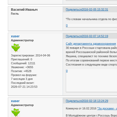
Василий Иваныч
Поделиться
2016-02-05 15:32:31
Гость
"По словам начальника отдела по физ
0
xuser
Поделиться
2016-02-07 14:52:19
Администратор
Сайт департамента здравоохранения
30 января в Россоши стартовала рай
врачей Россошанской районной больн
Зарегистрирован
: 2014-04-06
Якшина, специалист по технике безо
Приглашений:
0
По итогам соревнований первое мест
Сообщений:
12111
Состязания в следующем виде спорта
Уважение:
+3655
0
Позитив:
+4528
Провел на форуме:
7 месяцев 3 дня
Последний визит:
2026-07-21 14:23:53
xuser
Поделиться
2016-02-18 13:24:29
Администратор
Коммуна от 16.02.2016
"За досками -
В Молодёжном центре г.Россошь Воро