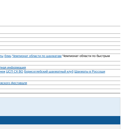
ты
блиц
Чемпионат области по шахматам
Чемпионат области по быстрым
лная информация
неж
ЦСП СК ВО
Борисоглебский шахматный клуб
Шахматы в Россоши
ежского фестиваля