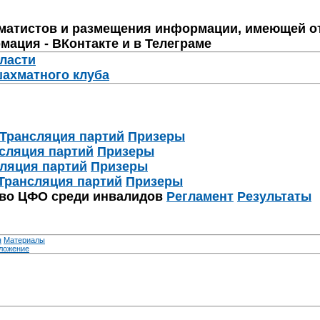
матистов и размещения информации, имеющей о
мация - ВКонтакте и в Телеграме
бласти
шахматного клуба
Трансляция партий
Призеры
сляция партий
Призеры
ляция партий
Призеры
Трансляция партий
Призеры
тво ЦФО среди инвалидов
Регламент
Результаты
я
Материалы
ложение