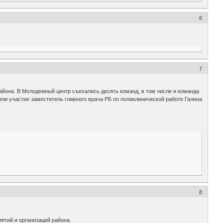
6
7
айона. В Молодежный центр съехались десять команд, в том числе и команда
ли участие заместитель главного врача РБ по поликлинической работе Галина
8
ятий и организаций района.