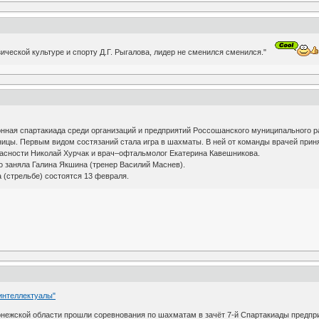
ической культуре и спорту Д.Г. Рыгалова, лидер не сменился сменился."
онная спартакиада среди организаций и предприятий Россошанского муниципального р
ицы. Первым видом состязаний стала игра в шахматы. В ней от команды врачей приня
пасности Николай Хурчак и врач–офтальмолог Екатерина Кавешникова.
о заняла Галина Якшина (тренер Василий Маснев).
 (стрельбе) состоятся 13 февраля.
 интеллектуалы"
нежской области прошли соревнования по шахматам в зачёт 7-й Спартакиады предпри