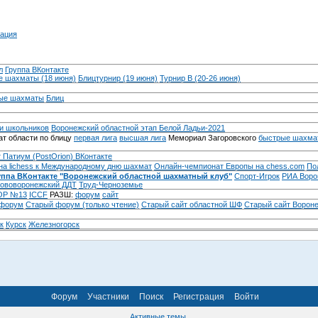
ация
л
Группа ВКонтакте
 шахматы (18 июня)
Блицтурнир (19 июня)
Турнир B (20-26 июня)
ые шахматы
Блиц
и школьников
Воронежский областной этап Белой Ладьи-2021
т области по блицу
первая лига
высшая лига
Мемориал Загоровского
быстрые шахма
 Патиум (PostOrion) ВКонтакте
на lichess к Международному дню шахмат
Онлайн-чемпионат Европы на chess.com
По
уппа ВКонтакте "Воронежский областной шахматный клуб"
Спорт-Игрок
РИА Воро
ововоронежский ДДТ
Труд-Черноземье
Р №13
ICCF
РАЗШ:
форум
сайт
 форум
Cтарый форум (только чтение)
Старый сайт областной ШФ
Старый сайт Ворон
к
Курск
Железногорск
Форум
Участники
Поиск
Регистрация
Войти
Активные темы