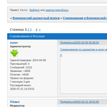
Привет, Гость!
Войдите
или
зарегистрируйтесь
.
»
Воронежский шахматный форум
»
Соревнования в Воронежской 
Страница:
1
2
3
…
6
»
Соревнования в Россоши
xuser
Поделиться
2015-02-05 09:36:53
Администратор
Соревнования по шахматам в зачет 
0
Зарегистрирован
: 2014-04-06
Приглашений:
0
Сообщений:
12111
Уважение:
+3655
Позитив:
+4528
Провел на форуме:
7 месяцев 3 дня
Последний визит:
2026-07-21 14:23:53
ПАвел
Поделиться
2015-02-22 18:52:50
Модератор